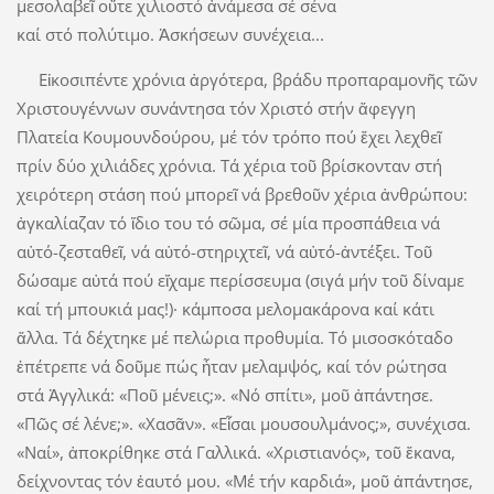
μεσολαβεῖ οὔτε χιλιοστό ἀνάμεσα σέ σένα
καί στό πολύτιμο. Ἀσκήσεων συνέχεια...
Εἰκοσιπέντε χρόνια ἀργότερα, βράδυ προπαραμονῆς τῶν
Χριστουγέννων συνάντησα τόν Χριστό στήν ἄφεγγη
Πλατεία Κουμουνδούρου, μέ τόν τρόπο πού ἔχει λεχθεῖ
πρίν δύο χιλιάδες χρόνια. Τά χέρια τοῦ βρίσκονταν στή
χειρότερη στάση πού μπορεῖ νά βρεθοῦν χέρια ἀνθρώπου:
ἀγκαλίαζαν τό ἴδιο του τό σῶμα, σέ μία προσπάθεια νά
αὐτό-ζεσταθεῖ, νά αὐτό-στηριχτεῖ, νά αὐτό-ἀντέξει. Τοῦ
δώσαμε αὐτά πού εἴχαμε περίσσευμα (σιγά μήν τοῦ δίναμε
καί τή μπουκιά μας!)· κάμποσα μελομακάρονα καί κάτι
ἄλλα. Τά δέχτηκε μέ πελώρια προθυμία. Τό μισοσκόταδο
ἐπέτρεπε νά δοῦμε πώς ἦταν μελαμψός, καί τόν ρώτησα
στά Ἀγγλικά: «Ποῦ μένεις;». «Νό σπίτι», μοῦ ἀπάντησε.
«Πῶς σέ λένε;». «Χασᾶν». «Εἶσαι μουσουλμάνος;», συνέχισα.
«Ναί», ἀποκρίθηκε στά Γαλλικά. «Χριστιανός», τοῦ ἔκανα,
δείχνοντας τόν ἑαυτό μου. «Μέ τήν καρδιά», μοῦ ἀπάντησε,