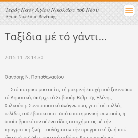
Ἱερός Ναός Ἁγίου Νικολάου τοῦ Νέου
Ἁγίου Νικολάου Βονίτσης
Ταξίδια μέ τό γάντι...
2015-11-28 14:30
Θανάσης N. Παπαθανασίου
Στό πατρικό μου σπίτι, τή μακρινή ἐποχή πού ξεκινοῦσα
τό Δημοτικό, ὑπῆρχε τό Σαβουάρ Βιβρ τῆς Ἑλένης
Χαλκούση. Συναρπαστικό ἀνάγνωσμα, γιατί σέ πολλές
σελίδες τοῦ ἔβρισκα κάτι ἀπό ἐπιστημονική φαντασία, ἡ
ὁποία βρισκόταν σέ ἕνα εἶδος στοιχήματος μέ τήν
πραγματική ζωή - τουλάχιστον τήν πραγματική ζωή πού
εἶχα ἐγώ ὑπ' ὄψιν μου στό μεθόριο Καισαριανής καί