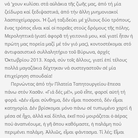
νά 'χουν κυλίσει στά αὐλάκια τῆς ζωῆς μας, ἀπό τή μία
ζείδωρα καί ξεδιψαστικά, ἀπό τήν ἄλλη μνημονιακοί
λασποχείμαρροι. Ἡ ζωή ταξιδεύει μέ χίλιους δύο τρόπους,
ἕνας τρόπος εἶναι καί οἱ πορεῖες στούς δρόμους τῆς πόλης.
Μεροληπτικά (γιατί ἀφορᾶ τή γειτονιά μου, καί γιατί ἦταν ἡ
πρώτη μας πορεία μαζί μέ τόν γιό μας), κοντοστέκομαι στό
ἀντιφασιστικό συλλαλητήριο τοῦ Βύρωνα, ἀρχές
Ὀκτωβρίου 2013. Χαρά, σύν τοῖς ἄλλοις, γιατί ἐπί τέλους
πολλά μαγαζάκια δέχτηκαν νά συστεγαστοῦν σέ μία
ἐπιχείρηση σπουδαία!
Περνώντας ἀπό τήν Πλατεία Ταπητουργείου ἔπεσα
πάνω στόν Χασᾶν. «Γιά δές μέ!», μοῦ εἶπε, φαρσί αὐτή τή
φορά. «Δέν εἶμαι σύνθημα, δέν εἶμαι ποσοστό, δέν εἶμαι
κατηγορία. Δέν βρίσκομαι μόνο πάνω σέ τυπωμένο χαρτί ἤ
μέσα σέ ἦχο, ἀλλά καί δίπλα, ἐκεῖ πού μοιράζεται ὁ ἀέρας
πού ἀναπνέουμε, ἡ γῆ ὅπου καθόμαστε, ἡ παλάμη πού
περιμένει παλάμη. Ἀλλιῶς, εἶμαι φάντασμα. Τί λές; Εἶμαι