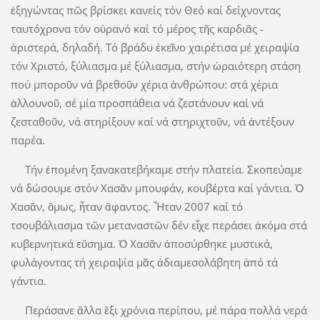
ἐξηγώντας πῶς βρίσκει κανείς τόν Θεό καί δείχνοντας
ταυτόχρονα τόν οὐρανό καί τό μέρος τῆς καρδιᾶς -
ἀριστερά, δηλαδή. Τό βράδυ ἐκεῖνο χαιρέτισα μέ χειραψία
τόν Χριστό, ξύλιασμα μέ ξύλιασμα, στήν ὡραιότερη στάση
πού μποροῦν νά βρεθοῦν χέρια ἀνθρώπου: στά χέρια
ἀλλουνοῦ, σέ μία προσπάθεια νά ζεστάνουν καί νά
ζεσταθοῦν, νά στηρίξουν καί νά στηριχτοῦν, νά ἀντέξουν
παρέα.
Τήν ἑπομένη ξανακατεβήκαμε στήν πλατεία. Σκοπεύαμε
νά δώσουμε στόν Χασᾶν μπουφάν, κουβέρτα καί γάντια. Ὁ
Χασᾶν, ὅμως, ἦταν ἄφαντος. Ἦταν 2007 καί τό
τσουβάλιασμα τῶν μεταναστῶν δέν εἶχε περάσει ἀκόμα στά
κυβερνητικά εὔσημα. Ὁ Χασᾶν ἀποσύρθηκε μυστικά,
φυλάγοντας τή χειραψία μᾶς ἀδιαμεσολάβητη ἀπό τά
γάντια.
Περάσανε ἄλλα ἔξι χρόνια περίπου, μέ πάρα πολλά νερά