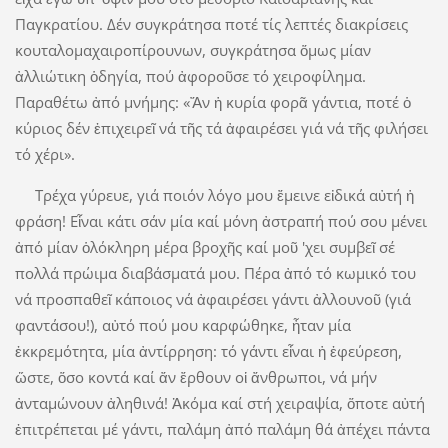
Παγκρατίου. Δέν συγκράτησα ποτέ τίς λεπτές διακρίσεις
κουταλομαχαιροπίρουνων, συγκράτησα ὅμως μίαν
ἀλλιώτικη ὁδηγία, πού ἀφοροῦσε τό χειροφίλημα.
Παραθέτω ἀπό μνήμης: «Ἄν ἡ κυρία φορᾶ γάντια, ποτέ ὁ
κύριος δέν ἐπιχειρεῖ νά τῆς τά ἀφαιρέσει γιά νά τῆς φιλήσει
τό χέρι».
Τρέχα γύρευε, γιά ποιόν λόγο μου ἔμεινε εἰδικά αὐτή ἡ
φράση! Εἶναι κάτι σάν μία καί μόνη ἀστραπή πού σου μένει
ἀπό μίαν ὁλόκληρη μέρα βροχῆς καί μοῦ 'χει συμβεῖ σέ
πολλά πρώιμα διαβάσματά μου. Πέρα ἀπό τό κωμικό του
νά προσπαθεῖ κάποιος νά ἀφαιρέσει γάντι ἀλλουνοῦ (γιά
φαντάσου!), αὐτό πού μου καρφώθηκε, ἦταν μία
ἐκκρεμότητα, μία ἀντίρρηση: τό γάντι εἶναι ἡ ἐφεύρεση,
ὥστε, ὅσο κοντά καί ἄν ἔρθουν οἱ ἄνθρωποι, νά μήν
ἀνταμώνουν ἀληθινά! Ἀκόμα καί στή χειραψία, ὅποτε αὐτή
ἐπιτρέπεται μέ γάντι, παλάμη ἀπό παλάμη θά ἀπέχει πάντα