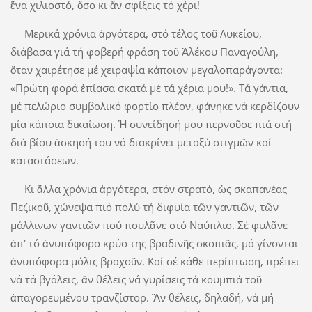
ἕνα χιλιοστό, ὅσο κι ἄν σφίξεις τό χέρι!
Μερικά χρόνια ἀργότερα, στό τέλος τοῦ Λυκείου,
διάβασα γιά τή φοβερή φράση τοῦ Ἀλέκου Παναγούλη,
ὅταν χαιρέτησε μέ χειραψία κάποιον μεγαλοπαράγοντα:
«Πρώτη φορά ἐπίασα σκατά μέ τά χέρια μου!». Τά γάντια,
μέ πελώριο συμβολικό φορτίο πλέον, φάνηκε νά κερδίζουν
μία κάποια δικαίωση. Ἡ συνείδησή μου περνοῦσε πιά στή
διά βίου ἄσκησή του νά διακρίνει μεταξύ στιγμῶν καί
καταστάσεων.
Κι ἄλλα χρόνια ἀργότερα, στόν στρατό, ὡς σκαπανέας
Πεζικοῦ, χώνεψα πιό πολύ τή διφυία τῶν γαντιῶν, τῶν
μάλλινων γαντιῶν πού πουλᾶνε στό Ναύπλιο. Σέ φυλᾶνε
ἀπ' τό ἀνυπόφορο κρύο της βραδινῆς σκοπιᾶς, μά γίνονται
ἀνυπόφορα μόλις βραχοῦν. Καί σέ κάθε περίπτωση, πρέπει
νά τά βγάλεις, ἄν θέλεις νά γυρίσεις τά κουμπιά τοῦ
ἀπαγορευμένου τρανζίστορ. Ἄν θέλεις, δηλαδή, νά μή