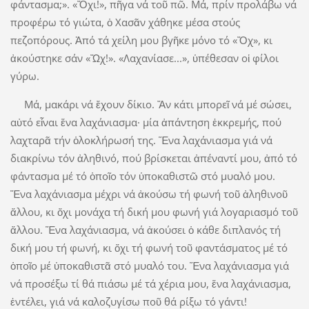
φάντασμα;». «Ὄχι!», πῆγα νά τοῦ πῶ. Μά, πρίν προλάβω νά
προφέρω τό γιώτα, ὁ Χασᾶν χάθηκε μέσα στούς
πεζοπόρους. Ἀπό τά χείλη μου βγῆκε μόνο τό «Ὄχ», κι
ἀκούστηκε σάν «Ὤχ!». «Λαχανίασε...», ὑπέθεσαν οἱ φίλοι
γύρω.
Μά, μακάρι νά ἔχουν δίκιο. Ἄν κάτι μπορεῖ νά μέ σώσει,
αὐτό εἶναι ἕνα λαχάνιασμα· μία ἀπάντηση ἐκκρεμής, πού
λαχταρᾶ τήν ὁλοκλήρωσή της. Ἕνα λαχάνιασμα γιά νά
διακρίνω τόν ἀληθινό, πού βρίσκεται ἀπέναντί μου, ἀπό τό
φάντασμα μέ τό ὁποῖο τόν ὑποκαθιστῶ στό μυαλό μου.
Ἕνα λαχάνιασμα μέχρι νά ἀκούσω τή φωνή τοῦ ἀληθινοῦ
ἄλλου, κι ὄχι μονάχα τή δική μου φωνή γιά λογαριασμό τοῦ
ἄλλου. Ἕνα λαχάνιασμα, νά ἀκούσει ὁ κάθε διπλανός τή
δική μου τή φωνή, κι ὄχι τή φωνή τοῦ φαντάσματος μέ τό
ὁποῖο μέ ὑποκαθιστᾶ στό μυαλό του. Ἕνα λαχάνιασμα γιά
νά προσέξω τί θά πιάσω μέ τά χέρια μου, ἕνα λαχάνιασμα,
ἐντέλει, γιά νά καλοζυγίσω ποῦ θά ρίξω τό γάντι!