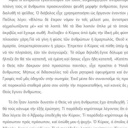
πλάνη τούς οἱ ἄνθρωποι προσκυνοῦσαν ψευδῆ μορφήν ἀνθρώπου, ἔγιν
διαλυθῆ τό ψεῦδος. Ὁ διάβολος εἶχε χρησιμοποιήσει ὡς ὄργανον ἐναντίον 
Παῦλος λέγει: «Βλέπω δέ ἕτερον νόμον ἐν τοῖς μέλεσί μου, ἀντιστρ
αἰχμαλωτίζοντα μέ» καί τά λοιπά. Μέ τά ἴδια λοιπόν ὄπλα μέ τά ὁποί
ἀκριβῶς καί ἔχουμε σωθῆ. Ἀνέλαβεν ὁ Κύριος ἀπό ἐμᾶς τήν ἰδική μᾶς φύση,
πλουσίαν χάρη.Γιά νά γίνη ἡ φύσις τῶν ἀνθρώπων ἡ ἁμαρτωλός, Θεοῦ κ
ἁμαρτία, ὑπερεπερίσσευσεν ἡ χάρις». Ἐπρεπεν ὁ Κύριος νά πάθη ὑπέρ ἠ
νά τόν πλησιάση, ἐάν τόν ἀνεγνώριζε. Τό σῶμα δηλαδή ἔγινε δόλωμα γι
ἤλπιζε ὅτι θά τόν καταπιῆ, νά ἐμέση καί ὅσους εἶχεν ἤδη καταπιῆ. «Κατέπ
ὁ Θεός πᾶν δάκρυον ἀπό προσώπου παντός», εἶχε προείπει ὁ Ἠσαΐα
ἄνθρωπος; Μήπως οἱ διδασκαλίες τοῦ εἶναι ρητορικά ἐφευρήματα καί ἀνθ
Γραφές ποῦ μᾶς ὁδηγοῦν στήν σωτηρία; Ἐκεῖ μέσα δέν συναντοῦμε τίς πρ
σέ παρακαλῶ σταθερά μέσα σου αὐτήν τήν παρακαταθήκη, καί κανείς ἄς μ
Θεός ἔγινεν ἄνθρωπος.
Τό ὅτι ἦταν λοιπόν δυνατόν ὁ Θεός νά γίνη ἄνθρωπος ἔχει ἀποδειχθῆ. Ἄ
θά τούς κάνωμε τήν ἑξῆς ἐρώτηση: Τί παράδοξο κηρύττουμε λέγοντας ὅτι ὁ
ἴδιοι λέγετε ὅτι ὁ Ἀβραάμ ὑπεδέχθη τόν Κύριον; Τί παράδοξο κηρύττουμε ἀ
πρόσωπον πρός πρόσωπον, καί ἐσώθη μου ἡ ψυχή». Ὁ Κύριος, ὁ ὁποῖος ἐ