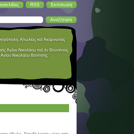
τοσελίδας
RSS
Εκτύπωση
φα εἴδωλα. Ἐπειδή λοιπόν μέσα στήν