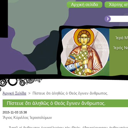
Αρχική σελίδα
Χάρτης ισ
Ἀρχική Σελίδα
>
Πίστευε ὅτι ἀληθῶς ὁ Θεός ἔγινεν ἄνθρωπος.
Πίστευε ὅτι ἀληθῶς ὁ Θεός ἔγινεν ἄνθρωπος.
2015-11-03 15:38
Ἅγιος Κύριλλος Ἱεροσολύμων
Ἀφοῦ οἱ ἄνθρωποι ἐγκατέλειψαν τόν Θεόν, ἐδημιούργησαν ἀνθρωπόμορ