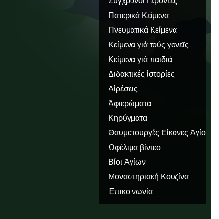
Σύγχρονοι Γέροντες
Πατερικά Κείμενα
Πνευματικά Κείμενα
Κείμενα γιά τούς γονεῖς
Κείμενα γιά παιδιά
Διδακτικές ἱστορίες
Αἱρέσεις
Ἀφιερώματα
Κηρύγματα
Θαυματουργές Εἰκόνες Ἁγίου
Ὅρους
Ὠφέλιμα βίντεο
Βίοι Ἁγίων
Μοναστηριακή Κουζίνα
Ἐπικοινωνία