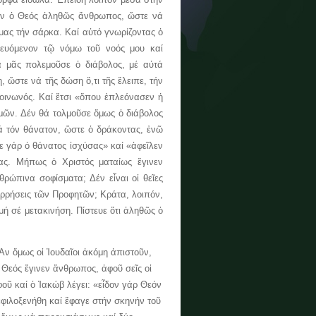
εν ὁ Θεός ἀληθῶς ἄνθρωπος, ὥστε νά
μας τήν σάρκα. Καί αὐτό γνωρίζοντας ὁ
ατευόμενον τῷ νόμω τοῦ νοός μου καί
α μᾶς πολεμοῦσε ὁ διάβολος, μέ αὐτά
 ὥστε νά τῆς δώση ὅ,τι τῆς ἔλειπε, τήν
οινωνός. Καί ἔτσι «ὅπου ἐπλεόνασεν ἡ
μῶν. Δέν θά τολμοῦσε ὅμως ὁ διάβολος
ά τόν θάνατον, ὥστε ὁ δράκοντας, ἐνῶ
ιε γάρ ὁ θάνατος ἰσχύσας» καί «ἀφεῖλεν
ς. Μήπως ὁ Χριστός ματαίως ἔγινεν
ρώπινα σοφίσματα; Δέν εἶναι οἱ θεῖες
ορρήσεις τῶν Προφητῶν; Κράτα, λοιπόν,
ή σέ μετακινήση. Πίστευε ὅτι ἀληθῶς ὁ
ν ὅμως οἱ Ἰουδαῖοι ἀκόμη ἀπιστοῦν,
 Θεός ἔγινεν ἄνθρωπος, ἀφοῦ σεῖς οἱ
φοῦ καί ὁ Ἰακώβ λέγει: «εἶδον γάρ Θεόν
φιλοξενήθη καί ἔφαγε στήν σκηνήν τοῦ