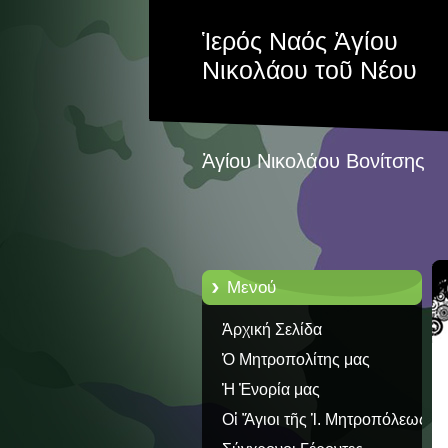
Ἱερός Ναός Ἁγίου
Νικολάου τοῦ Νέου
Ἁγίου Νικολάου Βονίτσης
Μενού
Ἀρχική Σελίδα
Ὁ Μητροπολίτης μας
Ἡ Ἐνορία μας
Οἱ Ἅγιοι τῆς Ἱ. Μητροπόλεως