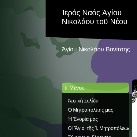
Ἱερός Ναός Ἁγίου
Νικολάου τοῦ Νέου
Ἁγίου Νικολάου Βονίτσης
Μενού
Ἀρχική Σελίδα
Ὁ Μητροπολίτης μας
Ἡ Ἐνορία μας
Οἱ Ἅγιοι τῆς Ἱ. Μητροπόλεως