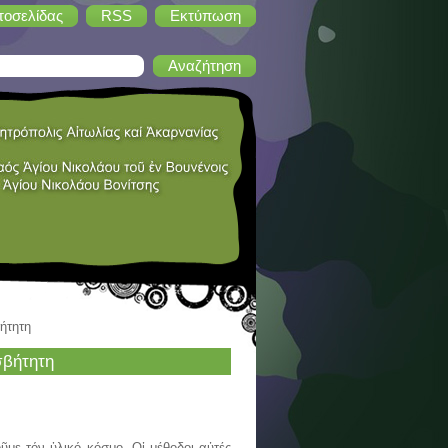
τοσελίδας
RSS
Εκτύπωση
βήτητη
σβήτητη
με τόν ὑλικό κόσμο. Οἱ μέθοδοι αὐτές