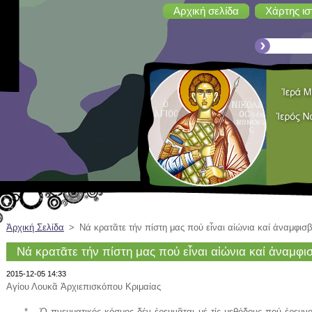
Αρχική σελίδα
Χάρτης ισ
Ἀρχική Σελίδα
>
Νά κρατᾶτε τήν πίστη μας πού εἶναι αἰώνια καί ἀναμφισ
Νά κρατᾶτε τήν πίστη μας πού εἶναι αἰώνια καί ἀναμφι
2015-12-05 14:33
Αγίου Λουκᾶ Ἀρχιεπισκόπου Κριμαίας
* ...Ὁ πνευματικός κόσμος δέν ἐρευνᾶται μέ τίς μεθόδους πού ἐρευνοῦ