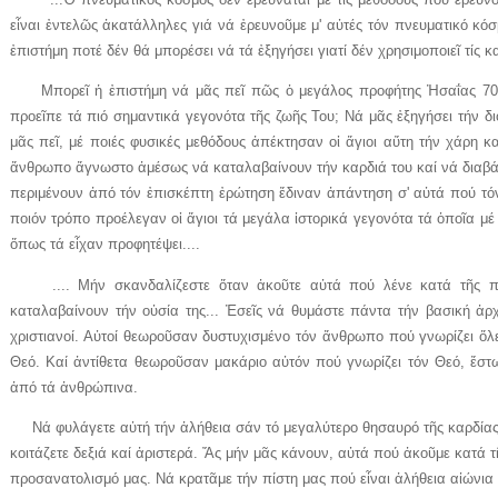
εἶναι ἐντελῶς ἀκατάλληλες γιά νά ἐρευνοῦμε μ' αὐτές τόν πνευματικό κό
ἐπιστήμη ποτέ δέν θά μπορέσει νά τά ἐξηγήσει γιατί δέν χρησιμοποιεῖ τίς κ
Μπορεῖ ἡ ἐπιστήμη νά μᾶς πεῖ πῶς ὁ μεγάλος προφήτης Ἠσαΐας 700 
προεῖπε τά πιό σημαντικά γεγονότα τῆς ζωῆς Του; Νά μᾶς ἐξηγήσει τήν δι
μᾶς πεῖ, μέ ποιές φυσικές μεθόδους ἀπέκτησαν οἱ ἅγιοι αὔτη τήν χάρη 
ἄνθρωπο ἄγνωστο ἀμέσως νά καταλαβαίνουν τήν καρδιά του καί νά διαβάζ
περιμένουν ἀπό τόν ἐπισκέπτη ἐρώτηση ἔδιναν ἀπάντηση σ' αὐτά πού τό
ποιόν τρόπο προέλεγαν οἱ ἅγιοι τά μεγάλα ἱστορικά γεγονότα τά ὁποῖα μ
ὅπως τά εἶχαν προφητέψει....
.... Μήν σκανδαλίζεστε ὅταν ἀκοῦτε αὐτά πού λένε κατά τῆς πί
καταλαβαίνουν τήν οὐσία της... Ἐσεῖς νά θυμάστε πάντα τήν βασική ἀ
χριστιανοί. Αὐτοί θεωροῦσαν δυστυχισμένο τόν ἄνθρωπο πού γνωρίζει ὅλες
Θεό. Καί ἀντίθετα θεωροῦσαν μακάριο αὐτόν πού γνωρίζει τόν Θεό, ἔστ
ἀπό τά ἀνθρώπινα.
Νά φυλάγετε αὐτή τήν ἀλήθεια σάν τό μεγαλύτερο θησαυρό τῆς καρδίας 
κοιτάζετε δεξιά καί ἀριστερά. Ἄς μήν μᾶς κάνουν, αὐτά πού ἀκοῦμε κατά 
προσανατολισμό μας. Νά κρατᾶμε τήν πίστη μας πού εἶναι ἀλήθεια αἰώνια