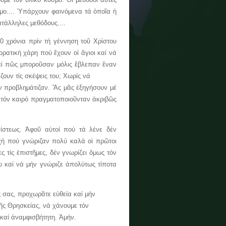
σμο.... Ὑπάρχουν φαινόμενα τά ὁποῖα ἡ
ατάλληλες μεθόδους....
χρόνια πρίν τή γέννηση τοῦ Χρίστου
ορατική χάρη πού ἔχουν οἱ ἅγιοι καί νά
καί πῶς μποροῦσαν μόλις ἔβλεπαν ἕναν
ουν τίς σκέψεις του; Χωρίς νά
ν προβλημάτιζαν. Ἄς μᾶς ἐξηγήσουν μέ
έ τόν καιρό πραγματοποιοῦνταν ἀκριβῶς
στεως. Ἀφοῦ αὐτοί πού τά λένε δέν
ρχή πού γνώριζαν πολύ καλά οἱ πρῶτοι
 τίς ἐπιστῆμες, δέν γνωρίζει ὅμως τόν
ω καί νά μήν γνώριζε ἀπολύτως τίποτα
σας, προχωρᾶτε εὐθεία καί μήν
τῆς Θρησκείας, νά χάνουμε τόν
 καί ἀναμφισβήτητη. Ἀμήν.