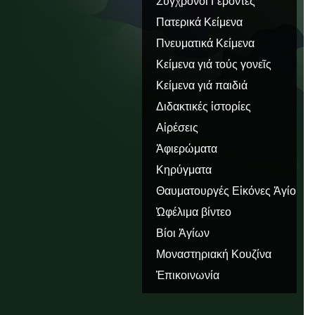
Σύγχρονοι Γέροντες
Πατερικά Κείμενα
Πνευματικά Κείμενα
Κείμενα γιά τούς γονεῖς
Κείμενα γιά παιδιά
Διδακτικές ἱστορίες
Αἱρέσεις
Ἀφιερώματα
Κηρύγματα
Θαυματουργές Εἰκόνες Ἁγίου
Ὅρους
Ὠφέλιμα βίντεο
Βίοι Ἁγίων
Μοναστηριακή Κουζίνα
Ἐπικοινωνία