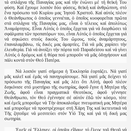
τά σπλάχνα τῆς Παναγίας μας καί τήν ἑνώνει μέ τή θεϊκή Του
φύση. Καί ἔχουμε λοιπόν δύο φύσεις, θεϊκή καί ἀνθρώπινη, στό
ἕνα πρόσωπο τοῦ Κυρίου μας Ἰησοῦ Χριστοῦ. Καί αὐτός πλέον
ὁ Θεάνθρωπος ὁ ὁποῖος γεννιέται, ὁ ὁποῖος κυοφορεῖται πρῶτα
στά σπλάχνα τῆς Παναγίας μας, εἶναι ὁ τέλειος καί ἀπολύτως
Ἀναμάρτητος. Εἶναι Αὐτός ὁ ὁποῖος ἔρχεται γιά νά διορθώσει τά
σφάλματα τῶν προπατόρων του, εἶναι Αὐτός ὁ ὁποῖος ἔρχεται γιά
νά σηκώσει στούς δικούς Του ὤμους, τούς ἀναμάρτητους,
ἐπαναλαμβάνω, τίς δικές μας ἁμαρτίες. Γιά νά μᾶς χαρίσει τήν
ἐλευθερία. Γιά νά ἀνοίξει τήν πόρτα τοῦ Παραδείσου καί νά γίνει
Αὐτός ὁ δρόμος καί ἡ θύρα πού μποροῦν νά μᾶς ὁδηγήσουν καί
πάλι κοντά στόν Θεό Πατέρα.
Νά λοιπόν γιατί σήμερα ἡ Ἐκκλησία ἑορτάζει. Νά γιατί
μᾶς καλεῖ καί ἐμᾶς νά πανηγυρίσουμε. Νά γιατί μᾶς δείχνει τό
πρόσωπο τῆς Παναγίας καί μᾶς λέει ὅτι Αὐτή, ἀφοῦ πλέον
διηκόνισε στό μυστήριο τῆς σωτηρίας, ἀφοῦ ἔγινε ἡ Μητέρα τῆς
Ζωῆς, ἀφοῦ εἶναι πραγματικά Θεοτόκος, ἀφοῦ γέννησε
Θεάνθρωπο, τόν Θεό ἐγέννησε σέ αὐτόν ἐδῶ τόν κόσμο, τότε
καί ἐμεῖς μποροῦμε νά Τήν ἀποκαλοῦμε πνευματική μας Μητέρα
καί μποροῦμε νά προστρέχουμε στή Χάρη Της καί ἱκετευτικά νά
Τῆς ζητοῦμε νά μεσιτεύει στόν Υἱό Της καί γιά τή δική μας
σωτηρία.
Ἐμεῖς οἱ Ἕλληνες, οἱ ὁποῖοι εἴδαμε τό ἔλεος τοῦ Θεοῦ νά