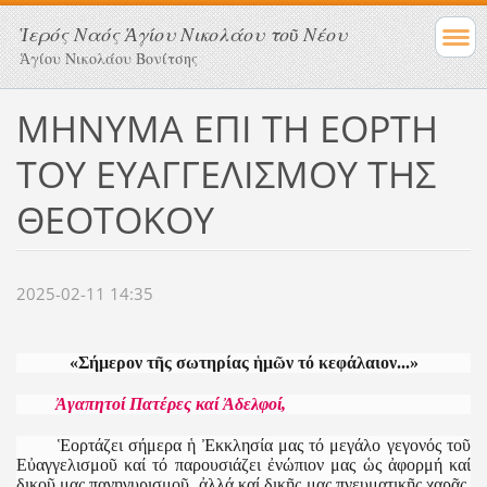
Ἱερός Ναός Ἁγίου Νικολάου τοῦ Νέου
Ἁγίου Νικολάου Βονίτσης
ΜΗΝΥΜΑ ΕΠΙ ΤΗ ΕΟΡΤΗ
ΤΟΥ ΕΥΑΓΓΕΛΙΣΜΟΥ ΤΗΣ
ΘΕΟΤΟΚΟΥ
2025-02-11 14:35
«Σήμερον τῆς σωτηρίας ἡμῶν τό κεφάλαιον...»
Ἀγαπητοί Πατέρες καί Ἀδελφοί,
Ἑορτάζει σήμερα ἡ Ἐκκλησία μας τό μεγάλο γεγονός τοῦ
Εὐαγγελισμοῦ καί τό παρουσιάζει ἐνώπιον μας ὡς ἀφορμή καί
δικοῦ μας πανηγυρισμοῦ, ἀλλά καί δικῆς μας πνευματικῆς χαρᾶς.