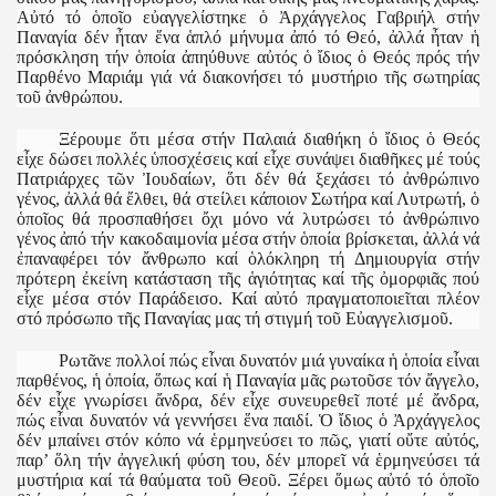
Αὐτό τό ὁποῖο εὐαγγελίστηκε ὁ Ἀρχάγγελος Γαβριήλ στήν
Παναγία δέν ἦταν ἕνα ἁπλό μήνυμα ἀπό τό Θεό, ἀλλά ἦταν ἡ
πρόσκληση τήν ὁποία ἀπηύθυνε αὐτός ὁ ἴδιος ὁ Θεός πρός τήν
Παρθένο Μαριάμ γιά νά διακονήσει τό μυστήριο τῆς σωτηρίας
τοῦ ἀνθρώπου.
Ξέρουμε ὅτι μέσα στήν Παλαιά διαθήκη ὁ ἴδιος ὁ Θεός
εἶχε δώσει πολλές ὑποσχέσεις καί εἶχε συνάψει διαθῆκες μέ τούς
Πατριάρχες τῶν Ἰουδαίων, ὅτι δέν θά ξεχάσει τό ἀνθρώπινο
γένος, ἀλλά θά ἔλθει, θά στείλει κάποιον Σωτήρα καί Λυτρωτή, ὁ
ὁποῖος θά προσπαθήσει ὄχι μόνο νά λυτρώσει τό ἀνθρώπινο
γένος ἀπό τήν κακοδαιμονία μέσα στήν ὁποία βρίσκεται, ἀλλά νά
ἐπαναφέρει τόν ἄνθρωπο καί ὁλόκληρη τή Δημιουργία στήν
πρότερη ἐκείνη κατάσταση τῆς ἁγιότητας καί τῆς ὀμορφιᾶς πού
εἶχε μέσα στόν Παράδεισο. Καί αὐτό πραγματοποιεῖται πλέον
στό πρόσωπο τῆς Παναγίας μας τή στιγμή τοῦ Εὐαγγελισμοῦ.
Ρωτᾶνε πολλοί πώς εἶναι δυνατόν μιά γυναίκα ἡ ὁποία εἶναι
παρθένος, ἡ ὁποία, ὅπως καί ἡ Παναγία μᾶς ρωτοῦσε τόν ἄγγελο,
δέν εἶχε γνωρίσει ἄνδρα, δέν εἶχε συνευρεθεῖ ποτέ μέ ἄνδρα,
πώς εἶναι δυνατόν νά γεννήσει ἕνα παιδί. Ὁ ἴδιος ὁ Ἀρχάγγελος
δέν μπαίνει στόν κόπο νά ἑρμηνεύσει το πῶς, γιατί οὔτε αὐτός,
παρ’ ὅλη τήν ἀγγελική φύση του, δέν μπορεῖ νά ἑρμηνεύσει τά
μυστήρια καί τά θαύματα τοῦ Θεοῦ. Ξέρει ὅμως αὐτό τό ὁποῖο