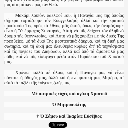
μας αἰτημάτων πρός τόν Θεό.
Μακάρι λοιπόν, ἀδελφοί μου, ἡ Παναγία μᾶς τῆς ὁποίας
σήμερα ἑορτάζουμε τόν Εὐαγγελισμό, ἀλλά καί τήν κραταιά
προστασία Της πρός τό ἔθνος μᾶς ἀφοῦ, ὅπως τήν ὀνομάζουμε
εἶναι ἡ Ὑπέρμαχος Στρατηγός, Αὐτή νά μᾶς δείχνει τόν ἀληθινό
δρόμο τῆς θεογνωσίας, καί Αὐτή νά μᾶς χαρίζει μέ τίς δικές Της
πρεσβεῖες, μέ τά δικά Της μεσιτευτικᾶ δάκρυα, καί τή δική μας
σωτηρία, καί τή δική μας ἐλευθερία κυρίως ἀπ’ τά τεχνάσματα
καί τίς παγίδες τοῦ Διαβόλου, ἀλλά καί ἀπό τά ἁμαρτωλά μας
πάθη, καί νά μᾶς εἰσαγάγει μέσα στόν Παράδεισο τοῦ Χριστοῦ
μας.
Χρόνια πολλά σέ ὅλους καί ἡ Παναγία μας νά εἶναι
πάντοτε ἡ ὁδηγός μας, ἀλλά καί ἡ πνευματική μας Μητέρα, σ’
αὐτό τό ταξίδι τῆς ἐπίγειας ζωῆς μας.
Μέ πατρικές εὐχές καί ἀγάπη Χριστοῦ
Ὁ Μητροπολίτης
† Ὁ Σάμου καί Ἰκαρίας Εὐσέβιος