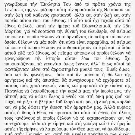
γνωρίζουμε τήν Ἐκκλησία Του ἀπό τά πρῶτα χρόνια της
Γενέσεώς της, γνωρίζουμε αὐτή τήν προστασία τῆς Θεοτόκου καί
στήν ζωή τοῦ καθενός χριστιανοῦ, ἀλλά καί στήν ζωή καί στήν
πορεία αὐτοῦ ἐδῶ του ἔθνους. Γί αὐτό καί ὄχι τυχαία αὐτό τό
ἔθνος ἐπέλεξε αὐτή τήν ἡμέρα τοῦ Εὐαγγελισμοῦ, τήν 25η
Μαρτίου, γιά νά ἑορτάσει τήν ἐθνική του ἐλευθερία, σέ πεῖσμα
κάποιων οἱ ὁποῖοι θέλουν νά τό ἀρνοῦνται, σέ πεῖσμα κάποιων οἱ
ὁποῖοι θέλουν νά μᾶς ποῦν ὅτι αὐτά εἶναι παραμύθια, σέ πεῖσμα
κάποιων οἱ ὁποῖοι θέλουν νά ποδοπατήσουν τά ἱερά καί τά ὅσια
αὐτοῦ ἐδῶ τοῦ ἔθνους, σέ πεῖσμα κάποιων οἱ ὁποῖοι θέλουν νά
ξαναγράψουν τήν ἱστορία αὐτοῦ ἐδῶ τοῦ ἔθνους, ὄχι
παρουσιάζοντας τά γεγονότα ὅπως ἔγιναν, ἀλλ’ ὅπως αὐτοί τά
φαντάζονταν μέσα στό ἀρρωστημένο μυαλό τους. Ἐμεῖς ὅμως,
ὅσο καί ἄν φωνάζουνε, ὅσο καί ἄν μαίνεται ἡ θύελλα τῆς
ἀρνήσεως καί τῆς ἀπιστίας, θά συνεχίσουμε νά ἐρχόμαστε σέ
αὐτούς τούς χριστιανικούς ναούς καί μπροστά στήν εἰκόνα τῆς
Παναγίας νά ἐναποθέτουμε τήν καρδιά μας, τήν ἱκεσία μας, τήν
αἴτησή μας νά δώσει ἔλεος ὁ Θεός καί στή δική μας ζωή καί
ψυχή, νά ρίξει τό βλέμμα Τοῦ ἱλαρό καί πρός τή δική μας καρδιά
καί νά μᾶς δώσει τήν ἄφεση τῶν ἁμαρτιῶν μας. Ἀλλά κυρίως
αὐτός ὁ ἴδιος ὁ Θεός νά προστατεύει αὐτό τό ἔθνος ἀπ’ ὅλους
τους κινδύνους οἱ ὁποῖοι θέλουν νά τό καταποντίσουν καί νά
συνεχίζουμε μέσα στήν εἰρήνη καί στή γαλήνη καί στήν ἠρεμία
αὐτῆς τῆς εἰρήνης νά λατρεύουμε τόν Θεό μας καί νά ἀποδίδουμε
τιμή στήν Παναγία μας, αὐτή τήν μεγάλη πρέσβειρα τῶν δικῶν