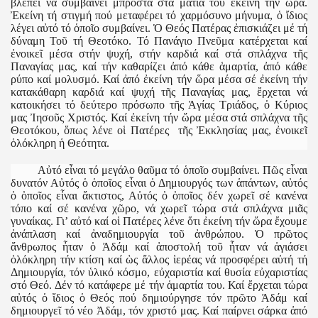
βλέπει νά συμβαίνει μπροστά στά μάτια του ἐκείνη τήν ὥρα.
Ἐκείνη τή στιγμή πού μεταφέρει τό χαρμόσυνο μήνυμα, ὁ ἴδιος
λέγει αὐτό τό ὁποῖο συμβαίνει. Ὁ Θεός Πατέρας ἐπισκιάζει μέ τή
δύναμη Τοῦ τή Θεοτόκο. Τό Πανάγιο Πνεῦμα κατέρχεται καί
ἐνοικεῖ μέσα στήν ψυχή, στήν καρδιά καί στά σπλάχνα τῆς
Παναγίας μας, καί τήν καθαρίζει ἀπό κάθε ἁμαρτία, ἀπό κάθε
ρύπο καί μολυσμό. Καί ἀπό ἐκείνη τήν ὥρα μέσα σέ ἐκείνη τήν
κατακάθαρη καρδιά καί ψυχή τῆς Παναγίας μας, ἔρχεται νά
κατοικήσει τό δεύτερο πρόσωπο τῆς Ἁγίας Τριάδος, ὁ Κύριος
μας Ἰησοῦς Χριστός. Καί ἐκείνη τήν ὥρα μέσα στά σπλάχνα τῆς
Θεοτόκου, ὅπως λένε οἱ Πατέρες τῆς Ἐκκλησίας μας, ἐνοικεῖ
ὁλόκληρη ἡ Θεότητα.
Αὐτό εἶναι τό μεγάλο θαῦμα τό ὁποῖο συμβαίνει. Πῶς εἶναι
δυνατόν Αὐτός ὁ ὁποῖος εἶναι ὁ Δημιουργός των ἁπάντων, αὐτός
ὁ ὁποῖος εἶναι ἄκτιστος, Αὐτός ὁ ὁποῖος δέν χωρεῖ σέ κανένα
τόπο καί σέ κανένα χῶρο, νά χωρεῖ τώρα στά σπλάχνα μιᾶς
γυναίκας. Γι’ αὐτό καί οἱ Πατέρες λένε ὅτι ἐκείνη τήν ὥρα ἔχουμε
ἀνάπλαση καί ἀναδημιουργία τοῦ ἀνθρώπου. Ὁ πρῶτος
ἄνθρωπος ἦταν ὁ Ἀδάμ καί ἀποστολή τοῦ ἦταν νά ἁγιάσει
ὁλόκληρη τήν κτίση καί ὡς ἄλλος ἱερέας νά προσφέρει αὐτή τή
Δημιουργία, τόν ὑλικό κόσμο, εὐχαριστία καί θυσία εὐχαριστίας
στό Θεό. Δέν τό κατάφερε μέ τήν ἁμαρτία του. Καί ἔρχεται τώρα
αὐτός ὁ ἴδιος ὁ Θεός πού δημιούργησε τόν πρῶτο Ἀδάμ καί
δημιουργεῖ τό νέο Ἀδάμ, τόν χριστό μας. Καί παίρνει σάρκα ἀπό