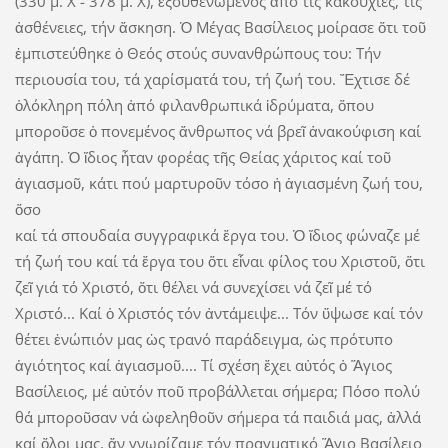
(330 μ. Χ - 378 μ. Χ), ἐξουθενωμένος ἀπό τίς κακουχίες, τίς
ἀσθένειες, τήν ἄσκηση. Ὁ Μέγας Βασίλειος μοίρασε ὅτι τοῦ
ἐμπιστεύθηκε ὁ Θεός στούς συνανθρώπους του: Τήν
περιουσία του, τά χαρίσματά του, τή ζωή του. Ἔχτισε δέ
ὁλόκληρη πόλη ἀπό φιλανθρωπικά ἱδρύματα, ὅπου
μποροῦσε ὁ πονεμένος ἄνθρωπος νά βρεῖ ἀνακούφιση καί
ἀγάπη. Ὁ ἴδιος ἦταν φορέας τῆς Θείας χάριτος καί τοῦ
ἁγιασμοῦ, κάτι πού μαρτυροῦν τόσο ἡ ἁγιασμένη ζωή του,
ὅσο
καί τά σπουδαία συγγραφικά ἔργα του. Ὁ ἴδιος φώναζε μέ
τή ζωή του καί τά ἔργα του ὅτι εἶναι φίλος του Χριστοῦ, ὅτι
ζεῖ γιά τό Χριστό, ὅτι θέλει νά συνεχίσει νά ζεῖ μέ τό
Χριστό... Καί ὁ Χριστός τόν ἀντάμειψε... Τόν ὕψωσε καί τόν
θέτει ἐνώπιόν μας ὡς τρανό παράδειγμα, ὡς πρότυπο
ἁγιότητος καί ἁγιασμοῦ.... Τί σχέση ἔχει αὐτός ὁ Ἅγιος
Βασίλειος, μέ αὐτόν ποῦ προβάλλεται σήμερα; Πόσο πολύ
θά μποροῦσαν νά ὠφεληθοῦν σήμερα τά παιδιά μας, ἀλλά
καί ὅλοι μας, ἄν γνωρίζαμε τόν πραγματικό Ἅγιο Βασίλειο