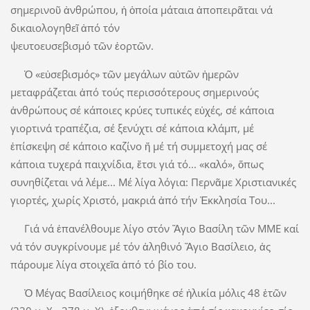
σημερινοῦ ἀνθρώπου, ἡ ὁποία μάταια ἀποπειρᾶται νά
δικαιολογηθεῖ ἀπό τόν
ψευτοευσεβισμό τῶν ἑορτῶν.
Ὁ «εὐσεβισμός» τῶν μεγάλων αὐτῶν ἡμερῶν
μεταφράζεται ἀπό τούς περισσότερους σημερινούς
ἀνθρώπους σέ κάποιες κρύες τυπικές εὐχές, σέ κάποια
γιορτινά τραπέζια, σέ ξενύχτι σέ κάποια κλάμπ, μέ
ἐπίσκεψη σέ κάποιο καζίνο ἤ μέ τή συμμετοχή μας σέ
κάποια τυχερά παιχνίδια, ἔτσι γιά τό... «καλό», ὅπως
συνηθίζεται νά λέμε... Μέ λίγα λόγια: Περνᾶμε Χριστιανικές
γιορτές, χωρίς Χριστό, μακριά ἀπό τήν Ἐκκλησία Του...
Γιά νά ἐπανέλθουμε λίγο στόν Ἅγιο Βασίλη τῶν ΜΜΕ καί
νά τόν συγκρίνουμε μέ τόν ἀληθινό Ἅγιο Βασίλειο, ἀς
πάρουμε λίγα στοιχεῖα ἀπό τό βίο του.
Ὁ Μέγας Βασίλειος κοιμήθηκε σέ ἡλικία μόλις 48 ἐτῶν