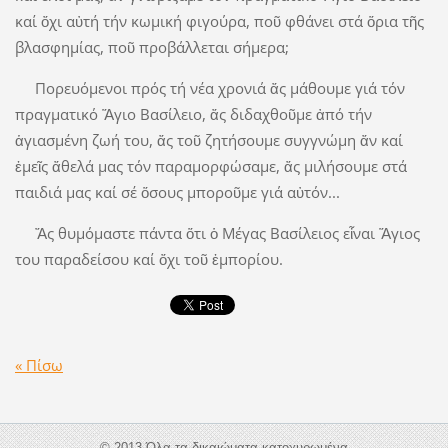
καί ὄχι αὐτή τήν κωμική φιγούρα, ποῦ φθάνει στά ὅρια τῆς
βλασφημίας, ποῦ προβάλλεται σήμερα;
Πορευόμενοι πρός τή νέα χρονιά ἄς μάθουμε γιά τόν
πραγματικό Ἅγιο Βασίλειο, ἄς διδαχθοῦμε ἀπό τήν
ἁγιασμένη ζωή του, ἄς τοῦ ζητήσουμε συγγνώμη ἄν καί
ἐμεῖς ἄθελά μας τόν παραμορφώσαμε, ἄς μιλήσουμε στά
παιδιά μας καί σέ ὅσους μποροῦμε γιά αὐτόν...
Ἄς θυμόμαστε πάντα ὅτι ὁ Μέγας Βασίλειος εἶναι Ἅγιος
του παραδείσου καί ὄχι τοῦ ἐμπορίου.
« Πίσω
© 2013 Όλα τα δικαιώματα κατοχυρωμένα