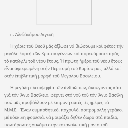
π. Ἀλεξάνδρου Διγενῆ
Ἡ χάρις τοῦ Θεοῦ μᾶς ἀξίωσε νά βιώσουμε καί φέτος τήν
μεγάλη ἑορτή τῶν Χριστουγέννων καί πορευόμαστε πρός
τό κατώφλι τοῦ νέου ἔτους. Ἡ πρώτη ἡμέρα τοῦ νέου ἔτους
εἶναι ἀφιερωμένη στήν Περιτομή τοῦ Κυρίου μας, ἀλλά καί
στήν ἐπιβλητική μορφή τοῦ Μεγάλου Βασιλείου.
Ἡ μεγάλη πλειοψηφία τῶν ἀνθρώπων, ἀκούγοντας κάτι
γιά τόν Ἅγιο Βασίλειο, φέρνει στό νοῦ τοῦ τόν Ἅγιο Βασίλη
πού μᾶς προβάλλουν μέ ἐπιμονή αὐτές τίς ἡμέρες τά
Μ.Μ.Ε.: Ἕναν συμπαθητικό, παχουλό, ἀσπρομάλλη γεράκο,
μέ κόκκινη φορεσιά, νά μοιράζει δῆθεν δῶρα στά παιδιά,
ποντάροντας συνάμα στήν καταναλωτική μανία τοῦ