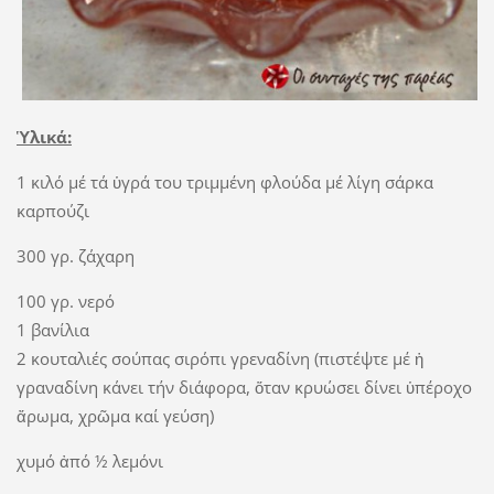
Ὑλικά:
1 κιλό μέ τά ὑγρά του τριμμένη φλούδα μέ λίγη σάρκα
καρπούζι
300 γρ. ζάχαρη
100 γρ. νερό
1 βανίλια
2 κουταλιές σούπας σιρόπι γρεναδίνη (πιστέψτε μέ ἡ
γραναδίνη κάνει τήν διάφορα, ὅταν κρυώσει δίνει ὑπέροχο
ἄρωμα, χρῶμα καί γεύση)
χυμό ἀπό ½ λεμόνι