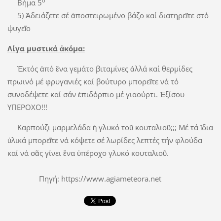
ο
Βήμα 5
5) Ἀδειάζετε σέ ἀποστειρωμένο βάζο καί διατηρεῖτε στό
ψυγεῖο
Λίγα μυστικά ἀκόμα:
Ἐκτός ἀπό ἕνα γεμάτο βιταμίνες ἀλλά καί θερμίδες
πρωινό μέ φρυγανιές καί βούτυρο μπορεῖτε νά τό
συνοδέψετε καί σάν ἐπιδόρπιο μέ γιαούρτι. Ἐξίσου
ΥΠΕΡΟΧΟ!!!
Καρπούζι μαρμελάδα ἡ γλυκό τοῦ κουταλιοῦ;;; Μέ τά ἴδια
ὑλικά μπορεῖτε νά κόψετε σέ λωρίδες λεπτές τήν φλούδα
καί νά σᾶς γίνει ἕνα ὑπέροχο γλυκό κουταλιοῦ.
Πηγή: https://www.agiameteora.net