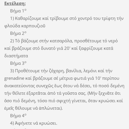
Εκτέλεση:
ο
Βήμα 1
1) Καθαρίζουμε καί τρίβουμε στό χοντρό του τρίφτη τήν
φλούδα καρπουζιοῦ
ο
Βήμα 2
2) Τό βάζουμε στήν κατσαρόλα, προσθέτουμε τό νερό
καί βράζουμε στό δυνατό γιά 20' καί ξαφρίζουμε κατά
διαστήματα
ο
Βήμα 3
3) Προθέτουμε τήν ζάχαρη, βανίλια, λεμόνι καί τήν
grenadine καί βράζουμε σέ μέτρια φωτιά γιά 10' περίπου
ἀνακατεύοντας συνεχῶς ἕως ὅτου νά δέσει, τό ποσό δεμένη
τήν θέλετε ἐξαρτᾶται ἀπό τά γοῦστα σας. (Μήν ξεχνᾶτε ὅτι
ὅσο πιό δεμένη, τόσο πιό σφιχτή γίνεται, ὅταν κρυώσει καί
ἐμεῖς θέλουμε νά ἁπλώνεται).
ο
Βήμα 4
4) Ἀφήνετε νά κρυώσει.