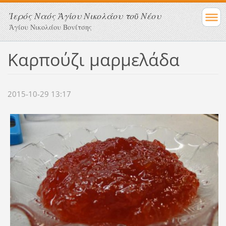
Ἱερός Ναός Ἁγίου Νικολάου τοῦ Νέου
Ἁγίου Νικολάου Βονίτσης
Καρπούζι μαρμελάδα
2015-10-29 13:17