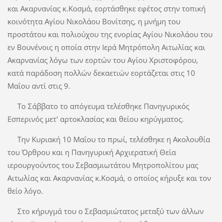
και Ακαρνανίας κ.Κοσμά, εορτάσθηκε εφέτος στην τοπική
κοινότητα Αγίου Νικολάου Βονίτσης, η μνήμη του
προστάτου και πολιούχου της ενορίας Αγίου Νικολάου του
εν Βουνένοις η οποία στην Ιερά Μητρόπολη Αιτωλίας και
Ακαρνανίας λόγω των εορτών του Αγίου Χριστοφόρου,
κατά παράδοση πολλών δεκαετιών εορτάζεται στις 10
Μαΐου αντί στις 9.
Το Σάββατο το απόγευμα τελέσθηκε Πανηγυρικός
Εσπερινός μετ' αρτοκλασίας και θείου κηρύγματος.
Την Κυριακή 10 Μαΐου το πρωί, τελέσθηκε η Ακολουθία
του Όρθρου και η Πανηγυρική Αρχιερατική Θεία
ιερουργούντος του Σεβασμιωτάτου Μητροπολίτου μας
Αιτωλίας και Ακαρνανίας κ.Κοσμά, ο οποίος κήρυξε και τον
θείο λόγο.
Στο κήρυγμά του ο Σεβασμιώτατος μεταξύ των άλλων