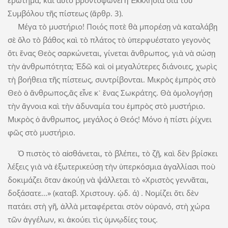
ἐρώτημα, καὶ αὐτὸ βροντοφωνεῖ ἡ Ἐκκλησία διὰ τοῦ
Συμβόλου τῆς πίστεως (ἄρθρ. 3).
Μέγα τὸ μυστήριο! Ποιός ποτὲ θὰ μπορέσῃ νὰ καταλάβῃ
σὲ ὅλο τὸ βάθος καὶ τὸ πλάτος τὸ ὑπερφυέστατο γεγονὸς
ὅτι ἕνας Θεὸς σαρκώνεται, γίνεται ἄνθρωπος, γιὰ νὰ σώσῃ
τὴν ἀνθρωπότητα; Ἐδῶ καὶ οἱ μεγαλύτερες διάνοιες, χωρὶς
τὴ βοήθεια τῆς πίστεως, συντρίβονται. Μικρὸς ἐμπρὸς στὸ
Θεὸ ὁ ἄνθρωπος,ἂς εἶνε κ᾽ ἕνας Σωκράτης. Θὰ ὁμολογήσῃ
τὴν ἄγνοια καὶ τὴν ἀδυναμία του ἐμπρὸς στὸ μυστήριο.
Μικρὸς ὁ ἄνθρωπος, μεγάλος ὁ Θεός! Μόνο ἡ πίστι ῥίχνει
φῶς στὸ μυστήριο.
Ὁ πιστὸς τὸ αἰσθάνεται, τὸ βλέπει, τὸ ζῇ, καὶ δὲν βρίσκει
λέξεις γιὰ νὰ ἐξωτερικεύσῃ τὴν ὑπερκόσμια ἀγαλλίασι ποὺ
δοκιμάζει ὅταν ἀκούῃ νὰ ψάλλεται τὸ «Χριστὸς γεννᾶται,
δοξάσατε...» (καταβ. Χριστουγ. ᾠδ. α΄) . Νομίζει ὅτι δὲν
πατάει στὴ γῆ, ἀλλὰ μεταφέρεται στὸν οὐρανό, στὴ χώρα
τῶν ἀγγέλων, κι ἀκούει τὶς ὑμνῳδίες τους.