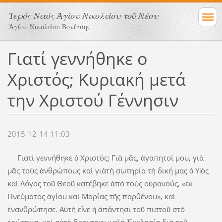
Ἱερός Ναός Ἁγίου Νικολάου τοῦ Νέου
Ἁγίου Νικολάου Βονίτσης
Γιατί γεννήθηκε o
Χριστός; Κυριακή μετά
την Χριστού Γέννησιν
2015-12-14 11:03
Γιατί γεννήθηκε ὁ Χριστός; Γιὰ μᾶς, ἀγαπητοί μου, γιὰ
μᾶς τοὺς ἀνθρώπους καὶ γιὰτὴ σωτηρία τὴ δική μας ὁ Υἱὸς
καὶ Λόγος τοῦ Θεοῦ κατέβηκε ἀπὸ τοὺς οὐρανούς, «ἐκ
Πνεύματος ἁγίου καὶ Μαρίας τῆς παρθένου», καὶ
ἐνανθρώπησε. Αὐτὴ εἶνε ἡ ἀπάντησι τοῦ πιστοῦ στὸ