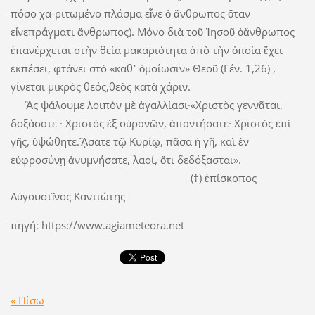
πόσο χα-ριτωμένο πλάσμα εἶνε ὁ ἄνθρωπος ὅταν
εἶνεπράγματι ἄνθρωπος). Μόνο διὰ τοῦ Ἰησοῦ ὁἄνθρωπος
ἐπανέρχεται στὴν θεία μακαριότητα ἀπὸ τὴν ὁποία ἔχει
ἐκπέσει, φτάνει στὸ «καθ᾿ ὁμοίωσιν» Θεοῦ (Γέν. 1,26) ,
γίνεται μικρὸς θεός,θεὸς κατὰ χάριν.
Ἂς ψάλουμε λοιπὸν μὲ ἀγαλλίασι·«Χριστὸς γεννᾶται,
δοξάσατε · Χριστὸς ἐξ οὐρανῶν, ἀπαντήσατε· Χριστὸς ἐπὶ
γῆς, ὑψώθητε.ᾌσατε τῷ Κυρίῳ, πᾶσα ἡ γῆ, καὶ ἐν
εὐφροσύνῃ ἀνυμνήσατε, λαοί, ὅτι δεδόξασται».
(†) ἐπίσκοπος
Αὐγουστῖνος Καντιώτης
πηγή: https://www.agiameteora.net
« Πίσω