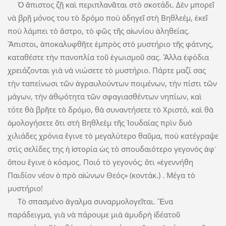
Ὁ ἄπιστος ζῇ καὶ περιπλανᾶται στὸ σκοτάδι. Δὲν μπορεῖ
νὰ βρῇ μόνος του τὸ δρόμο ποὺ ὁδηγεῖ στὴ Βηθλεέμ, ἐκεῖ
ποὺ λάμπει τὸ ἄστρο, τὸ φῶς τῆς αἰωνίου ἀληθείας.
Ἄπιστοι, ἀποκαλυφθῆτε ἐμπρὸς στὸ μυστήριο τῆς φάτνης,
καταθέστε τὴν πανοπλία τοῦ ἐγωισμοῦ σας. Ἄλλα ἐφόδια
χρειάζονται γιὰ νὰ νιώσετε τὸ μυστήριο. Πάρτε μαζί σας
τὴν ταπείνωσι τῶν ἀγραυλούντων ποιμένων, τὴν πίστι τῶν
μάγων, τὴν ἀθῳότητα τῶν σφαγιασθέντων νηπίων, καὶ
τότε θὰ βρῆτε τὸ δρόμο, θὰ συναντήσετε τὸ Χριστό, καὶ θὰ
ὁμολογήσετε ὅτι στὴ Βηθλεὲμ τῆς Ἰουδαίας πρὶν δυὸ
χιλιάδες χρόνια ἔγινε τὸ μεγαλύτερο θαῦμα, ποὺ κατέγραψε
στὶς σελίδες της ἡ ἱστορία ὡς τὸ σπουδαιότερο γεγονὸς ἀφ᾽
ὅπου ἔγινε ὁ κόσμος. Ποιό τὸ γεγονός; ὅτι «ἐγεννήθη
Παιδίον νέον ὁ πρὸ αἰώνων Θεός» (κοντάκ.) . Μέγα τὸ
μυστήριο!
Τὸ σπασμένο ἄγαλμα συναρμολογεῖται. Ἕνα
παράδειγμα, γιὰ νὰ πάρουμε μιὰ ἀμυδρὴ ἰδέατοῦ