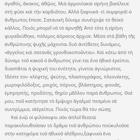
ἀγαθός, ἄκακος, ἀθῷος. Μιὰ ἁρμονίακαὶ εἰρήνη βασίλευε
στὴ φύσι καὶ τὴν καρδιάτου. Ἀλλὰ ξαφνικὰ -τί συμφορά!-ὁ
ἄνθρωπος ἔπεσε. Σατανικὴ δύναμι συνέτριψε τὸ θεϊκὸ
κάλλος. Ποιός μπορεῖ νὰ τὸ ἀρνηθῇ; Ἀπὸ τότε ἡ εἰρήνη
φυγαδεύθηκε, πόλεμος ἀόρατος ἄρχισε. Μέσα στὰ βάθη τῆς
ἀνθρώπινης ψυχῆς μάχονται δυὸ ἀντίθετες δυνάμεις,
«ἄγγελος καὶ σατανᾶς γρονθοκοποῦνται». Καὶ κάτω ἀπὸ τὴ
δύναμι τοῦ κακοῦ ὁ ἄνθρωπος γίνε-ται ἕνα ἠθικὸ ἐρείπιο,
διασπᾶται ἡ ψυχική του ἑνότητα, γίνεται ἀγνώριστος.
Ἰδέστε τον· κλέφτης, ψεύτης, πλαστογράφος, πλεονέκτης,
μωροφιλόδοξος, μοιχός, πόρνος, βλάστημος, φονιᾶς,
ἐμπρηστής, προδότης, θηρίο μᾶλλον παρὰ ἄνθρωπος. Θεέ
μου, ποῦ κατήντησε τὸ ἔμψυχο ἄγαλμα! πεσμένο σὲ
συντρίμμια, σὲἐρείπια. Ποιός τώρα θὰ τὸν σώσῃ;
Καὶ ἐνῷ οἱ φιλόσοφοι σὰν ἁπλοῖ θεαταὶ
παρακολουθοῦσαν τὸ δρᾶμα τοῦ ἀνθρώπου ποὺκυλοῦσε
στὴν κατηφόρα τοῦ ἠθικοῦ ὀλέθρου,ξαφνικὰ ἕνα