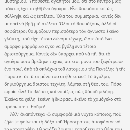
μυστηρίου. Ὑποθέστε, ἀγαπητοί μου, ὅτι στὸ κέντρο μιᾶς
πόλεως ἔχει στηθῆ ἕνα ἄγαλμα . Εἶνε θαυμάσιο καὶ ὡς
σύλληψι καὶ ὡς ἐκτέλεσι. Ὅλα του συμμετρικά, κανείς δὲν
μπορεῖ νὰ βρῇ μιὰ ἀτέλεια. Ὅλοι τὸ θαυμάζουν, ἀλλὰ οἱ
σοφώτεροι θαυμάζουν περισσότερο τὸν ἄγνωστο ἐκεῖνο
γλύπτη, ποὺ εἶχε τέτοια δύναμι τέχνης, ὥστε ἀπὸ ἕνα
ἄμορφο μαρμάρινο ὄγκο νὰ βγάλῃ ἕνα τέτοιο
ἀριστούργημα. Κανείς δὲν ὑπάρχει ποὺ νὰ πῇ, ὅτι τὸ
ἄγαλμα αὐτὸ βρέθηκε τυχαῖα, ὅτι ἔτσι μόνο του ξεφύτρωσε
ἕνα πρωὶ ἀπὸ τὰ σπλάχνα τοῦ λατομείου τῆς Πεντέλης ἢ τῆς
Πάρου κι ὅτι ἔτσι μόνο του στήθηκε ἐκεῖ. Τὸ ἄγαλμα,
δημιούργημα ἄριστου τεχνίτη, λάμπει στὴ θέσι του. Πόσο
ὡραῖο εἶνε! Τὸ βλέπεις καὶ νομίζεις πὼς θὰσοῦ μιλήσῃ.
Ἐκεῖνα τὰ χείλη, ἐκείνη ἡ ἔκφρασι, ἐκεῖνο τὸ χαμόγελο στὸ
πρόσωπο· τί θαῦμα!
Ἀλλ᾿ ἀναπάντεχα -ὤ συμφορά!-μιὰ νύχτα κάποιος, ποὺ
ζήλεψε φαίνεται τὴ δόξα τοῦ Ἡροστράτου, ἀποφάσισε νὰ
τὸ καταστρέψῃ. Πλησιάζει λοιπόν, τοποθετεῖ στὴ βάσι του