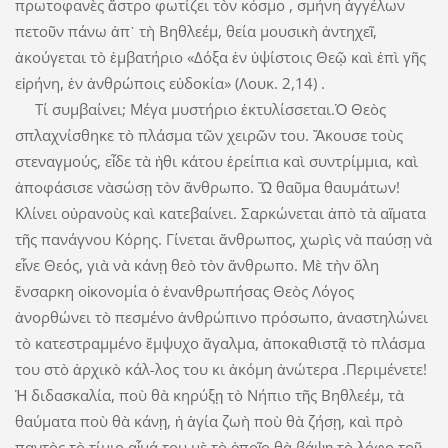
πρωτοφανὲς ἄστρο φωτίζει τὸν κόσμο , σμήνη ἀγγέλων
πετοῦν πάνω ἀπ᾽ τὴ Βηθλεέμ, θεία μουσικὴ ἀντηχεῖ,
ἀκούγεται τὸ ἐμβατήριο «Δόξα ἐν ὑψίστοις Θεῷ καὶ ἐπὶ γῆς
εἰρήνη, ἐν ἀνθρώποις εὐδοκία» (Λουκ. 2,14) .
Τί συμβαίνει; Μέγα μυστήριο ἐκτυλίσσεται.Ὁ Θεὸς
σπλαχνίσθηκε τὸ πλάσμα τῶν χειρῶν του. Ἄκουσε τοὺς
στεναγμούς, εἶδε τὰ ἠθι κάτου ἐρείπια καὶ συντρίμμια, καὶ
ἀποφάσισε νὰσώσῃ τὸν ἄνθρωπο. Ὤ θαῦμα θαυμάτων!
Κλίνει οὐρανοὺς καὶ κατεβαίνει. Σαρκώνεται ἀπὸ τὰ αἵματα
τῆς πανάγνου Κόρης. Γίνεται ἄνθρωπος, χωρὶς νὰ παύσῃ νὰ
εἶνε Θεός, γιὰ νὰ κάνῃ θεὸ τὸν ἄνθρωπο. Μὲ τὴν ὅλη
ἔνσαρκη οἰκονομία ὁ ἐνανθρωπήσας Θεὸς Λόγος
ἀνορθώνει τὸ πεσμένο ἀνθρώπινο πρόσωπο, ἀναστηλώνει
τὸ κατεστραμμένο ἔμψυχο ἄγαλμα, ἀποκαθιστᾷ τὸ πλάσμα
του στὸ ἀρχικὸ κάλ-λος του κι ἀκόμη ἀνώτερα .Περιμένετε!
Ἡ διδασκαλία, ποὺ θὰ κηρύξῃ τὸ Νήπιο τῆς Βηθλεέμ, τὰ
θαύματα ποὺ θὰ κάνῃ, ἡ ἁγία ζωὴ ποὺ θὰ ζήσῃ, καὶ πρὸ
παντὸς τὸ τίμιο αἷμά του μὲ τὸ ὁποῖο θὰ βάψῃ τὸ λόφο τοῦ