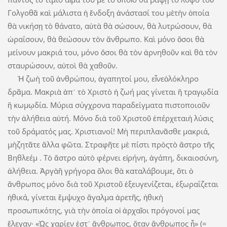
Γολγοθᾶ καὶ μάλιστα ἡ ἔνδοξη ἀνάστασί του μὲτὴν ὁποία
θὰ νικήσῃ τὸ θάνατο, αὐτὰ θὰ σώσουν, θὰ λυτρώσουν, θὰ
ὡραΐσουν, θὰ θεώσουν τὸν ἄνθρωπο. Καὶ μόνο ὅσοι θὰ
μείνουν μακριά του, μόνο ὅσοι θὰ τὸν ἀρνηθοῦν καὶ θὰ τὸν
σταυρώσουν, αὐτοὶ θὰ χαθοῦν.
Ἡ ζωὴ τοῦ ἀνθρώπου, ἀγαπητοί μου, εἶνεὁλόκληρο
δρᾶμα. Μακριὰ ἀπ᾽ τὸ Χριστὸ ἡ ζωή μας γίνεται ἢ τραγῳδία
ἢ κωμῳδία. Μύρια σύγχρονα παραδείγματα πιστοποιοῦν
τὴν ἀλήθεια αὐτή. Μόνο διὰ τοῦ Χριστοῦ ἐπέρχεταιἡ λύσις
τοῦ δράματός μας. Χριστιανοί! Μὴ περιπλανᾶσθε μακριά,
μὴζητᾶτε ἄλλα φῶτα. Στραφῆτε μὲ πίστι πρὸςτὸ ἄστρο τῆς
Βηθλεέμ . Τὸ ἄστρο αὐτὸ φέρνει εἰρήνη, ἀγάπη, δικαιοσύνη,
ἀλήθεια. Ἀργὰἢ γρήγορα ὅλοι θὰ καταλάβουμε, ὅτι ὁ
ἄνθρωπος μόνο διὰ τοῦ Χριστοῦ ἐξευγενίζεται, ἐξωραΐζεται
ἠθικά, γίνεται ἔμψυχο ἄγαλμα ἀρετῆς, ἠθικὴ
προσωπικότης, γιὰ τὴν ὁποία οἱ ἀρχαῖοι πρόγονοί μας
ἔλεγαν· «Ὡς χαρίεν ἐστ᾽ ἄνθρωπος, ὅταν ἄνθρωπος ᾖ» (=