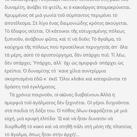
δυναμίτη, ἀνάβει τὸ φιτίλι, κι ὁ κακοῦργος ἀπομακρύνεται.
Κρυμμένος σὲ μιὰ γωνία τοῦ σύμπαντος περιμένει τὸ
ἀποτέλεσμα. Σὲ λίγο ἕνας δαιμονιώδης κρότος ἀκούγεται.
Τὸ ἔδαφος σείεται. Οἱ κάτοικοι τῆς εὐτυχισμένης πόλεως
ξυπνοῦν, ἀνάβουν φῶτα, καὶ τί νὰ δοῦν; Τὸ ἄγαλμα, τὸ
καύχημα τῆς πόλεως ποὺ προσείλκυε περιηγητὰς ἀπ᾽ ὅλα
τὰ μέρη, αὐτὸ τὸ ἀριστούργημα, δὲν ὑπάρχει πιά. Τί λέω,
δὲν ὑπάρχει; Ὑπάρχει, ἀλλ᾽ ὄχι ὡς ὀμορφιά· ὑπάρχει ὡς
ἐρείπια. Ὁ δυναμίτης τό ᾽κανε χίλια συντρίμμια
σκορπισμένα ἐδῶ κ᾽ ἐκεῖ. Ὅλοι κλαῖνε καὶ καταριῶνται τὸ
δράστη τοῦ ἐγκλήματος.
Τὰ χρόνια παιρνοῦν, οἱ αἰῶνες διαβαίνουν.Ἀλλὰ ἡ
ὀμορφιὰ τοῦ ἀγάλματος δὲν ξεχνιέται. Οἱ γέροι διηγοῦνται
στὰ παιδιὰ τὴ δόξα του. Ὁ πόθος ὅλων ἐκφράζεται μὲ μιὰ
εὐχή, μιὰ κρυφὴ ἐλπίδα· Ὤ καὶ νὰ ἦταν δυνατὸν νὰ
διορθωθῇ τὸ κακὸ καὶ νὰ στηθῇ πάλι στὴ μέση τῆς πλατείας
τὸ ἄγαλμα, ὅπως ἦταν στὴν ἀρχή!...