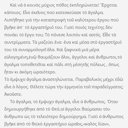
Καὶ νά ὁ κοινὸς μύχιος πόθος ἐκπληρώνεται! Ἔρχεται
κάποιος. Εἶνε ἐκεῖνος ποὺ κατεσκεύασε τὸ ἄγαλμα.
Λυπήθηκε γιὰ τὴν καταστροφὴ τοῦ καλύτερου ἔργου ποὺ
βγῆκε ἀπ᾽ τὸ ἐργαστήριό του. Γιατὶ ποιός τεχνίτης δὲν
πονάει τὸ ἔργο του; Τὸ πόνεσε λοιπὸν καὶ αὐτός. Εἶδε τὰ
συντρίμματα. Τὰ μαζεύει ἕνα -ἕνα καὶ μέσα στὸ ἐργαστήριό
του τὰ συναρμολογεῖ ὅλα. Καὶ ξαφνικὰ μιὰ μέρα
εὐλογημένη,ἐνῷ θαυμάζουν ὅλοι, ἄγγελοι καὶ ἄνθρωποι,τὸ
ἄγαλμα τοποθετεῖται καὶ πάλι στὴ μέσητῆς πόλεως , ὅπως
ἦταν κι ἀκόμη ὡραιότερο.
Τὸ ἔμψυχο ἄγαλμα ἀναστηλώνεται. Παραβολικὸς μέχρι ἐδῶ
εἶνε ὁ λόγος. Θέλετε τώρα τὴν ἑρμηνεία τοῦ παραδείγματος;
Ἀκοῦστε.
Τὸ ἄγαλμα, τὸ ἔμψυχο ἄγαλμα, εἶνε ὁ ἄνθρωπος. Ὅταν
δημιουργήθηκε ἀπὸ τὸ Θεό,οἱ ἄγγελοι θαύμασαν τὸν
ἄνθρωπο ὡς τὸ τελειότερο δημιούργημα. Γιατὶ ὁ ἄνθρωπος
βγῆκε ἀπὸ τὸ θεϊκὸ ἐργαστήριο ὡραῖος,«καλὸς λίαν»,