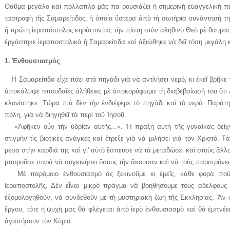
Θαῦμα μεγάλο καὶ πολλαπλὸ μᾶς πα­­ ρουσιάζει ἡ σημερινὴ εὐαγγελικὴ πε­
ταστροφὴ τῆς Σαμαρείτιδος, ἡ ὁποία ὕ­­­­­στερα ἀπὸ τὴ σωτήρια συνάντησή τ
ἡ πρώ­­τη ἱεραπόστολος κηρύττοντας τὴν πίστη στὸν ἀληθινὸ Θεὸ μὲ θαυ
ἐργάστηκε ἱεραποστολικὰ ἡ Σαμαρείτιδα καὶ ἀξιώθηκε νὰ δεῖ τόση μεγάλη 
1. Ἐνθουσιασμὸς
Ἡ Σαμαρείτιδα εἶχε πάει στὸ ­πηγάδι γιὰ νὰ ἀντλήσει νερό, κι ἐκεῖ βρῆκε
ἀποκάλυψε σπουδαῖες ἀλήθειες μὲ ἀ­­­ποκορύφωμα τὴ διαβεβαίωσή του ὅτι 
κλονίστηκε. Τώρα πιὰ δὲν τὴν ἐνδιέφερε τὸ πηγάδι καὶ τὸ νερό. Παράτη
πόλη, γιὰ νὰ διηγηθεῖ τὰ περὶ τοῦ Ἰησοῦ.
«Ἀφῆκεν οὖν τὴν ὑδρίαν αὐτῆς...». Ἡ πράξη αὐτὴ τῆς γυναίκας δείχνει 
στιγμὴν τὶς βιοτικὲς ἀνάγκες καὶ ἔτρεξε γιὰ νὰ μιλή­σει γιὰ τὸν Χριστό. Τ
μέσα στὴν ­καρδιά της καὶ γι' αὐτὸ ἔσπευσε νὰ τὰ ­μεταδώσει καὶ στοὺς ἄλλου
μποροῦσε παρὰ νὰ συγ­κινήσει ὅσους τὴν ἄκουσαν καὶ νὰ τοὺς παροτρύνει
Μὲ παρόμοιο ἐνθουσιασμὸ ἂς ξεκινοῦμε κι ἐμεῖς, κάθε φορὰ ποὺ 
ἱεραποστολῆς. Δὲν εἶναι μικρὸ πράγμα νὰ βοηθήσουμε τοὺς ἀδελφούς
ἐξομολογηθοῦν, νὰ συνδεθοῦν μὲ τὴ μυστηριακὴ ζωὴ τῆς Ἐκκλησίας. Ἂν ­
ἔργου, τότε ἡ ψυ­χή μας θὰ φλέγεται ἀπὸ ἱερὸ ἐνθουσιασμὸ καὶ θὰ ἐμπνέε
ἀγαπήσουν τὸν Κύριο.