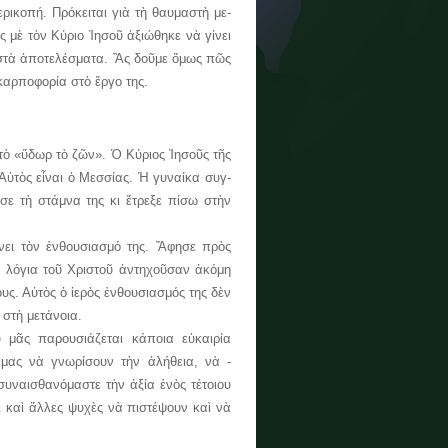
ρικοπή. Πρόκειται γιὰ τὴ θαυμαστὴ με­­
ης μὲ τὸν Κύριο Ἰησοῦ ἀξιώθηκε νὰ γίνει
μαστὰ ἀποτελέσματα. Ἂς δοῦμε ὅμως πῶς
καρποφορία στὸ ἔργο της.
 τὸ «ὕδωρ τὸ ζῶν». Ὁ Κύριος Ἰησοῦς τῆς
Αὐτὸς εἶναι ὁ Μεσσίας. Ἡ γυναίκα συγ­
σε τὴ στάμνα της κι ἔτρεξε πίσω στὴν
τὸν ἐν­­­­­θουσιασμό της. Ἄφησε πρὸς
ὰ λόγια τοῦ ­Χρι­­στοῦ ἀντηχοῦσαν ἀκόμη
ς. Αὐτὸς ὁ ἱε­­ρὸς ἐν­θουσιασμός της δὲν
 στὴ μετάνοια.
μᾶς παρουσιάζεται κάποια εὐκαιρία
 μας νὰ γνωρίσουν τὴν ἀλήθεια, νὰ ­
συναισθανόμαστε τὴν ἀξία ἑνὸς τέτοιου
ι καὶ ἄλλες ψυχὲς νὰ πιστέψουν καὶ νὰ