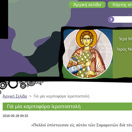
Αρχική σελίδα
Χάρτης ισ
Ἀρχική Σελίδα
>
Γιὰ μία καρποφόρα ἱεραποστολὴ
Γιὰ μία καρποφόρα ἱεραποστολὴ
2016-05-28 09:33
«Πολλοὶ ἐπίστευσαν εἰς αὐτὸν τῶν Σαμαρειτῶν διὰ τὸ