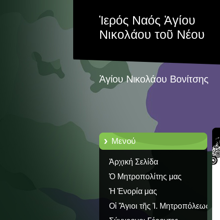
Ἱερός Ναός Ἁγίου
Νικολάου τοῦ Νέου
Ἁγίου Νικολάου Βονίτσης
Μενού
Ἀρχική Σελίδα
Ὁ Μητροπολίτης μας
Ἡ Ἐνορία μας
Οἱ Ἅγιοι τῆς Ἱ. Μητροπόλεως