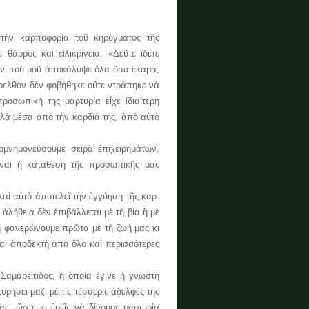
ὴν καρποφορία τοῦ κηρύγματος τῆς
θάρρος καὶ εἰλικρίνεια. «Δεῦτε ἴδετε
ιον ποὺ μοῦ ἀποκάλυψε ὅλα ὅσα ἔκαμα,
ρελθὸν δὲν φοβήθηκε οὔτε ντράπηκε νὰ
ροσωπική της μαρτυρία εἶχε ἰδιαίτερη
ἀλλὰ μέσα ἀπὸ τὴν καρδιά της, ἀπὸ αὐτὸ
μνημονεύσουμε σειρὰ ἐπιχειρημάτων,
εἶναι ἡ κατάθεση τῆς προσωπικῆς μας
ὶ αὐτὸ ἀποτελεῖ τὴν ἐγγύηση τῆς καρ­­­
ἀλήθεια δὲν ἐπιβάλλεται μὲ τὴ βία ἢ μὲ
τὴ φανερώνουμε πρῶτα μὲ τὴ ζωή μας κι
ται ἀποδεκτὴ ἀπὸ ὅλο καὶ περισσότερες
Σαμαρείτιδος, ἡ ὁποία ἔγινε ἡ γνωστὴ
ρήσει μαζὶ μὲ τὶς τέσσερις ἀδελφές της
ς, ὥστε κι ἐμεῖς νὰ δίνουμε μαρτυρία