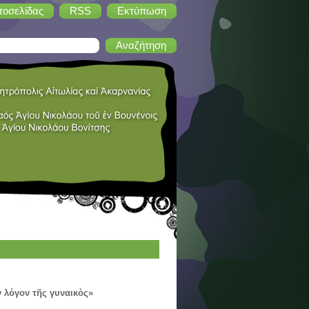
τοσελίδας
RSS
Εκτύπωση
ν λόγον τῆς γυναικὸς»