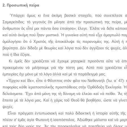
2. Προσωπική πείρα
Ὑπάρχει ὅμως κι ἕνα ἀκόμη βασικὸ στοιχεῖο, ποὺ συνετέλεσε στ
Σαμαρείτιδος: τὸ γεγονὸς ὅτι μίλησε ἀπὸ τὴν προσωπική της πείρα, μὲ 
ἄνθρωπον ὃς εἶπέ μοι πάντα ὅσα ἐποίησα», ἔλεγε. Ἐλᾶτε νὰ δεῖτε κάπο
καὶ αὐτὰ ἀκόμη ποὺ ἦταν μυστικά. Ἡ γυναίκα αὐτὴ ποὺ εἶχε ἁμαρτωλὸ πα
ὁμολογήσει ὅτι ὁ Χριστὸς τῆς ἀποκάλυψε τὶς παρανομίες της. Αὐτὴ ἡ π
βαρύτητα. Δὲν δίδαξε μὲ θεωρίες καὶ λόγια ποὺ δὲν ἀγγίζουν τὶς ψυχές, 
ποὺ ἡ ἴδια ἔζησε.
Κι ἐμεῖς δὲν χρειάζεται νὰ ἔχουμε ρητορικὰ προσόντα οὔτε νὰ ἀπο
προκειμένου νὰ μιλήσουμε γιὰ τὴν πίστη μας. Αὐτὸ ποὺ χρειάζεται 
ἐμπειρίας ὄχι μόνο μὲ τὸ λόγο ἀλλὰ καὶ μὲ τὸ παράδειγμά μας.
«Ἔρχου καὶ ἴδε», εἶπε ὁ Φίλιππος στὸν φίλο του Ναθαναήλ (Ἰω. α΄ 47)· κα
πο­φορίας κάθε ἱεραποστολικῆς προσ­­­πάθειας στὴν Ὀρθόδοξη Ἐκκλησία. Ἡ 
δελεάσματα. Ἔχει ἀπὸ μόνη της τὴ δύναμη νὰ ἑλκύει καὶ νὰ πείθει. Ἂς 
ἔπειτα μὲ τὰ λόγια μας. Καὶ ἡ χάρις τοῦ Θεοῦ θὰ βοηθήσει, ὥστε νὰ γίνε
ψυχές.
Εἶναι πράγματι ἐντυπωσιακὴ καὶ πο­λὺ διδακτικὴ ἡ ἱστορία αὐτῆς τῆς 
πλέον σ' ἐμᾶς ἁγία Φωτεινὴ ἡ ἰσαπόστολος. Ἀξιώθηκε μάλιστα καὶ νὰ μαρτυ
καὶ τοὺς δύο γιούς της. Ἂς τὴν παρακαλοῦμε νὰ πρεσβεύει γιὰ ὅλους μα