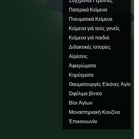
Σύγχρονοι Γέροντες
Πατερικά Κείμενα
Πνευματικά Κείμενα
Κείμενα γιά τούς γονεῖς
Κείμενα γιά παιδιά
Διδακτικές ἱστορίες
Αἱρέσεις
Ἀφιερώματα
Κηρύγματα
Θαυματουργές Εἰκόνες Ἁγίου
Ὅρους
Ὠφέλιμα βίντεο
Βίοι Ἁγίων
Μοναστηριακή Κουζίνα
Ἐπικοινωνία