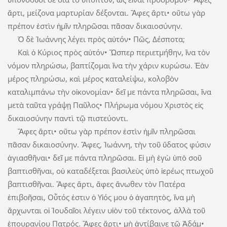
ἄρτι, μείζονα μαρτυρίαν δέξονται. Ἄφες ἄρτι• οὕτω γὰρ
πρέπον ἐστὶν ἡμῖν πληρῶσαι πᾶσαν δικαιοσύνην.
Ὁ δὲ Ἰωάννης λέγει πρὸς αὐτόν• Πῶς, Δέσποτα;
Καὶ ὁ Κύριος πρὸς αὐτόν• Ὥσπερ περιετμήθην, ἵνα τὸν
νόμον πληρώσω, βαπτίζομαι ἵνα τὴν χάριν κυρώσω. Ἐὰν
μέρος πληρώσω, καὶ μέρος καταλείψω, κολοβὸν
καταλιμπάνω τὴν οἰκονομίαν• δεῖ με πάντα πληρῶσαι, ἵνα
μετὰ ταῦτα γράψῃ Παῦλος• Πλήρωμα νόμου Χριστὸς εἰς
δικαιοσύνην παντὶ τῷ πιστεύοντι.
Ἄφες ἄρτι• οὕτω γὰρ πρέπον ἐστὶν ἡμῖν πληρῶσαι
πᾶσαν δικαιοσύνην. Ἄφες, Ἰωάννη, τὴν τοῦ ὕδατος φύσιν
ἁγιασθῆναι• δεῖ με πάντα πληρῶσαι. Εἰ μὴ ἐγὼ ὑπὸ σοῦ
βαπτισθῆναι, οὐ καταδέξεται βασιλεὺς ὑπὸ ἱερέως πτωχοῦ
βαπτισθῆναι. Ἄφες ἄρτι, ἄφες ἄνωθεν τὸν Πατέρα
ἐπιβοῆσαι, Οὗτός ἐστιν ὁ Υἱός μου ὁ ἀγαπητὸς, ἵνα μὴ
ἄρχωνται οἱ Ἰουδαῖοι λέγειν υἱὸν τοῦ τέκτονος, ἀλλὰ τοῦ
ἐπουρανίου Πατρός. Ἄφες ἄρτι• μὴ ἀντίβαινε τῷ Ἀδάμ•