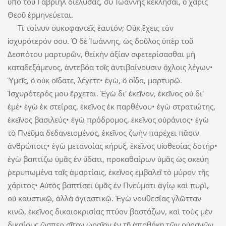
ὑπὸ τοῦ Γαβριὴλ διέλυσας, σὺ Ἰωάννης κέκλησαι, ὃ χάρις
Θεοῦ ἑρμηνεύεται.
Tί τοίνυν συκοφαντεῖς ἑαυτόν; Οὐκ ἔχεις τὸν
ἰσχυρότερόν σου. Ὁ δὲ Ἰωάννης, ὡς δοῦλος ὑπὲρ τοῦ
Δεσπότου μαρτυρῶν, θεϊκὴν ἀξίαν σφετερίσασθαι μὴ
καταδεξάμενος, ἀντεβόα τοῖς ἀντιβαίνουσιν ὄχλοις λέγων•
Ὑμεῖς, ὃ οὐκ οἴδατε, λέγετε• ἐγὼ, ὃ οἶδα, μαρτυρῶ.
Ἰσχυρότερός μου ἔρχεται. Ἐγὼ δι' ἐκεῖνον, ἐκεῖνος οὐ δι'
ἐμέ• ἐγὼ ἐκ στείρας, ἐκεῖνος ἐκ παρθένου• ἐγὼ στρατιώτης,
ἐκεῖνος βασιλεύς• ἐγὼ πρόδρομος, ἐκεῖνος οὐράνιος• ἐγὼ
τὸ Πνεῦμα δεδανεισμένος, ἐκεῖνος ζωὴν παρέχει πᾶσιν
ἀνθρώποις• ἐγὼ μετανοίας κήρυξ, ἐκεῖνος υἱοθεσίας δοτήρ•
ἐγὼ βαπτίζω ὑμᾶς ἐν ὕδατι, προκαθαίρων ὑμᾶς ὡς σκεύη
ῥερυπωμένα ταῖς ἁμαρτίαις, ἐκεῖνος ἐμβαλεῖ τὸ μύρον τῆς
χάριτος• Αὐτὸς βαπτίσει ὑμᾶς ἐν Πνεύματι ἁγίῳ καὶ πυρὶ,
οὐ καυστικῷ, ἀλλὰ ἁγιαστικῷ. Ἐγὼ νουθεσίας γλῶτταν
κινῶ, ἐκεῖνος δικαιοκρισίας πτύον βαστάζων, καὶ τοὺς μὲν
δικαίους ὥσπερ σῖτον ὡραῖον ἐν τῇ ἀποθήκῃ τῶν οὐρανῶν