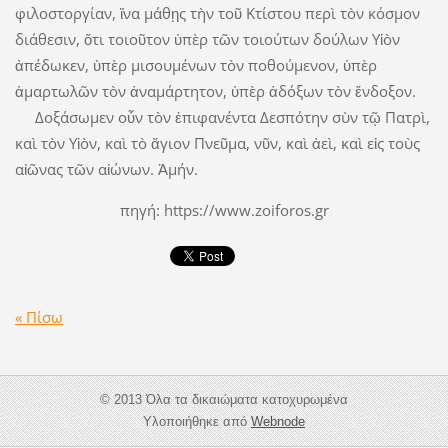
φιλοστοργίαν, ἵνα μάθῃς τὴν τοῦ Κτίστου περὶ τὸν κόσμον
διάθεσιν, ὅτι τοιοῦτον ὑπὲρ τῶν τοιούτων δούλων Υἱὸν
ἀπέδωκεν, ὑπὲρ μισουμένων τὸν ποθούμενον, ὑπὲρ
ἁμαρτωλῶν τὸν ἀναμάρτητον, ὑπὲρ ἀδόξων τὸν ἔνδοξον.
Δοξάσωμεν οὖν τὸν ἐπιφανέντα Δεσπότην σὺν τῷ Πατρὶ,
καὶ τὸν Υἱὸν, καὶ τὸ ἅγιον Πνεῦμα, νῦν, καὶ ἀεὶ, καὶ εἰς τοὺς
αἰῶνας τῶν αἰώνων. Ἀμήν.
πηγή: https://www.zoiforos.gr
« Πίσω
© 2013 Όλα τα δικαιώματα κατοχυρωμένα
Υλοποιήθηκε από
Webnode