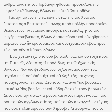
ἀνθρώπων, ἐπὶ τὸν Ἰορδάνην φθάσας, προσέκλινε τὴν
κεφαλὴν τῷ Ἰωάννῃ, θέλων ὑπ' αὐτοῦ βαπτισθῆναι.
Ταύτην τοίνυν τὴν ταπεινὴν θέαν τῆς τοῦ Χριστοῦ
ἐπιστασίας ὁ Βαπτιστὴς Ἰωάννης παρὰ πολλὴν προσδοκίαν
θεασάμενος, ἰλιγγίασεν, ἠπόρησε, καὶ ἐξεπλάγη• τόπος
φυγῆς περιεβλέπετο, θέλων δραπετεῦσαι• καὶ οὐχ ηὕρησεν•
ἀοράτος γὰρ ἦν κρατούμενος καὶ συνεχόμενος• ἐβόα πρὸς
τὸν κρατοῦντα Κύριον λέγων•
Ἐγὼ χρείαν ἔχω ὑπὸ σοῦ βαπτισθῆναι, καὶ σὺ ἔρχῃ πρός
με; Τί ποιεῖς, Δέσποτα; τί προδίδως με τοῖς ὄχλοις εἰς
θάνατον; Νῦν ὡς ψευδολόγον. ὄχλοι λιθάσουσιν• ἐγὼ
μεγάλα περὶ σοῦ ἐκήρυξα, καὶ σὺ ὡς λιτὸς καὶ ξένος
παραγέγονας. Τί ποιεῖς, Δέσποτα; καὶ ἄνω Υἱὸς βασιλέως,
καὶ κάτω Υἱὸς βασιλέως• καὶ οὐδαμῶς σκῆπτρον βασιλικόν;
Δεῖξόν σου τὴν ἀξίαν• τί μόνος καὶ λιτὸς παραγέγονας; ποῦ
σου τὸ τῶν ἀγγέλων στῖφος; ποῦ τὸ τῶν ἀρχαγγέλων τάγμα;
ποῦ σου ἡ ἑξαπτέρυγος τῶν Χερουβὶμ λειτουργία; ποῦ τὸ