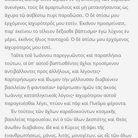
ἀνενέγκει, τοὺς δὲ ἁμαρτωλοὺς καὶ μὴ μετανοήσαντας ὡς
ἄχυρα τῷ ἀσβέστῳ πυρὶ παραδώσει. Ὁ δὲ ὀπίσω μου
ἐρχόμενος ἰσχυρότερός μου ἐστίν. Ἐκεῖνον προσμείνατε,
παρ' ἐκείνου τὸ τέλειον δέξασθε βάπτισμα• ἐγὼ λύχνος ἐν
μέρει, ἐκεῖνος ἥλιος πανταχοῦ. Ὁ δὲ ὀπίσω μου ἐρχόμενος
ἰσχυρότερός μου ἐστί.
Ταῦτα τοῦ Ἰωάννου παρεγγυῶντος καὶ παραπλήσια
τούτων, οἱ ὑπ' αὐτοῦ βαπτισθέντες ὄχλοι προσέμενον
ἀντιβάλλοντες πρὸς ἀλλήλους, καὶ λέγοντες•
Καρτερήσωμεν καὶ ἴδωμεν τὴν μέλλουσαν διαβαίνειν
βασιλείαν ἢ φαντασίαν• ἐφόρτωσεν ἡμῶν τὰς ἀκοὰς
Ἰωάννης καταπληκτικοῖς λόγοις• ἰσχυρότερον αὐτοῦ
παραγενέσθαι λέγει, πτύον καὶ πῦρ καὶ Πνεῦμα φέροντα.
Ἐν τούτοις τῶν ὄχλων καραδοκούντων κοσμικῆς
βασιλείας παρουσίαν, ἑνὶ ὁ τῶν ὅλων Δεσπότης καὶ Θεὸς
ἄνωθεν διαβαῖνον, ἰδὲ καὶ ὁ Κύριος τῇ ὄψει τῆς
ἐνανθρωπήσεως, μόνος, λιτὸς, μονοχίτων, ὡς εἷς τῶν ὅλων