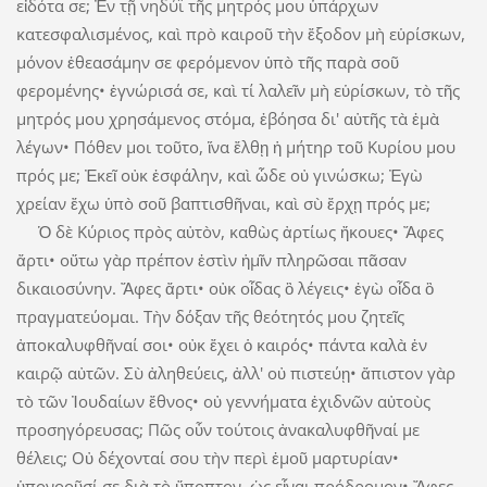
εἰδότα σε; Ἐν τῇ νηδύϊ τῆς μητρός μου ὑπάρχων
κατεσφαλισμένος, καὶ πρὸ καιροῦ τὴν ἔξοδον μὴ εὑρίσκων,
μόνον ἐθεασάμην σε φερόμενον ὑπὸ τῆς παρὰ σοῦ
φερομένης• ἐγνώρισά σε, καὶ τί λαλεῖν μὴ εὑρίσκων, τὸ τῆς
μητρός μου χρησάμενος στόμα, ἐβόησα δι' αὐτῆς τὰ ἐμὰ
λέγων• Πόθεν μοι τοῦτο, ἵνα ἔλθῃ ἡ μήτηρ τοῦ Κυρίου μου
πρός με; Ἐκεῖ οὐκ ἐσφάλην, καὶ ὧδε οὐ γινώσκω; Ἐγὼ
χρείαν ἔχω ὑπὸ σοῦ βαπτισθῆναι, καὶ σὺ ἔρχῃ πρός με;
Ὁ δὲ Κύριος πρὸς αὐτὸν, καθὼς ἀρτίως ἤκουες• Ἄφες
ἄρτι• οὕτω γὰρ πρέπον ἐστὶν ἡμῖν πληρῶσαι πᾶσαν
δικαιοσύνην. Ἄφες ἄρτι• οὐκ οἶδας ὃ λέγεις• ἐγὼ οἶδα ὃ
πραγματεύομαι. Τὴν δόξαν τῆς θεότητός μου ζητεῖς
ἀποκαλυφθῆναί σοι• οὐκ ἔχει ὁ καιρός• πάντα καλὰ ἐν
καιρῷ αὐτῶν. Σὺ ἀληθεύεις, ἀλλ' οὐ πιστεύῃ• ἄπιστον γὰρ
τὸ τῶν Ἰουδαίων ἔθνος• οὐ γεννήματα ἐχιδνῶν αὐτοὺς
προσηγόρευσας; Πῶς οὖν τούτοις ἀνακαλυφθῆναί με
θέλεις; Οὐ δέχονταί σου τὴν περὶ ἐμοῦ μαρτυρίαν•
ὑπονοοῦσί σε διὰ τὸ ὕποπτον, ὡς εἶναι πρόδρομον• Ἄφες