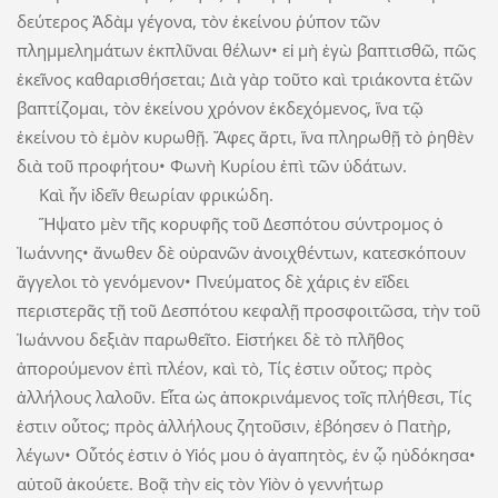
δεύτερος Ἀδὰμ γέγονα, τὸν ἐκείνου ῥύπον τῶν
πλημμελημάτων ἐκπλῦναι θέλων• εἰ μὴ ἐγὼ βαπτισθῶ, πῶς
ἐκεῖνος καθαρισθήσεται; Διὰ γὰρ τοῦτο καὶ τριάκοντα ἐτῶν
βαπτίζομαι, τὸν ἐκείνου χρόνον ἐκδεχόμενος, ἵνα τῷ
ἐκείνου τὸ ἐμὸν κυρωθῇ. Ἄφες ἄρτι, ἵνα πληρωθῇ τὸ ῥηθὲν
διὰ τοῦ προφήτου• Φωνὴ Κυρίου ἐπὶ τῶν ὑδάτων.
Καὶ ἦν ἰδεῖν θεωρίαν φρικώδη.
Ἥψατο μὲν τῆς κορυφῆς τοῦ Δεσπότου σύντρομος ὁ
Ἰωάννης• ἄνωθεν δὲ οὐρανῶν ἀνοιχθέντων, κατεσκόπουν
ἄγγελοι τὸ γενόμενον• Πνεύματος δὲ χάρις ἐν εἴδει
περιστερᾶς τῇ τοῦ Δεσπότου κεφαλῇ προσφοιτῶσα, τὴν τοῦ
Ἰωάννου δεξιὰν παρωθεῖτο. Εἱστήκει δὲ τὸ πλῆθος
ἀπορούμενον ἐπὶ πλέον, καὶ τὸ, Τίς ἐστιν οὗτος; πρὸς
ἀλλήλους λαλοῦν. Εἶτα ὡς ἀποκρινάμενος τοῖς πλήθεσι, Τίς
ἐστιν οὗτος; πρὸς ἀλλήλους ζητοῦσιν, ἐβόησεν ὁ Πατὴρ,
λέγων• Οὗτός ἐστιν ὁ Υἱός μου ὁ ἀγαπητὸς, ἐν ᾧ ηὐδόκησα•
αὐτοῦ ἀκούετε. Βοᾷ τὴν εἰς τὸν Υἱὸν ὁ γεννήτωρ