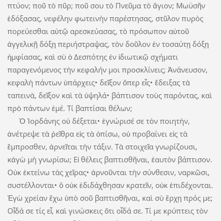
πτύον; ποῦ τὸ πῦρ; ποῦ σου τὸ Πνεῦμα τὸ ἅγιον; Μωϋσῆν
ἐδόξασας, νεφέλην φωτεινὴν παρέστησας, στῦλον πυρὸς
πορεύεσθαι αὐτῷ αρεσκεύασας, τὸ πρόσωπον αὐτοῦ
ἀγγελικῇ δόξῃ περιήστραψας, τὸν δοῦλον ἐν τοσαύτῃ δόξῃ
ἠμφίασας, καὶ σὺ ὁ Δεσπότης ἐν ἰδιωτικῷ σχήματι
παραγενόμενος τὴν κεφαλήν μοι προσκλίνεις; Ἀνάνευσον,
κεφαλὴ πάντων ὑπάρχεις• δεῖξον ὅπερ εἶς• ἔδειξας τὰ
ταπεινὰ, δεῖξον καὶ τὰ ὑψηλά• βάπτισον τοὺς παρόντας, καὶ
πρὸ πάντων ἐμέ. Τί βαπτίσαι θέλων;
Ὁ Ἰορδάνης οὐ δέξεται• ἐγνώρισέ σε τὸν ποιητὴν,
ἀνέτρεψε τὰ ῥεῖθρα εἰς τὰ ὀπίσω, οὐ προβαίνει εἰς τὰ
ἔμπροσθεν, ἀρνεῖται τὴν τάξιν. Τὰ στοιχεῖα γνωρίζουσι,
κἀγὼ μὴ γνωρίσω; Εἰ θέλεις βαπτισθῆναι, ἑαυτὸν βάπτισον.
Οὐκ ἐκτείνω τὰς χεῖρας• ἀρνοῦνται τὴν σύνθεσιν, ναρκῶσι,
συστέλλονται• ὃ οὐκ ἐδιδάχθησαν κρατεῖν, οὐκ ἐπιδέχονται.
Ἐγὼ χρείαν ἔχω ὑπὸ σοῦ βαπτισθῆναι, καὶ σὺ ἔρχῃ πρός με;
Οἶδά σε τίς εἶ, καὶ γινώσκεις ὅτι οἶδά σε. Τί με κρύπτεις τὸν