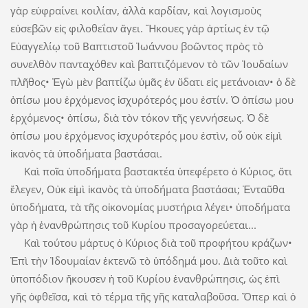
γὰρ εὐφραίνει κοιλίαν, ἀλλὰ καρδίαν, καὶ λογισμοὺς
εὐσεβῶν εἰς φιλοθεΐαν ἄγει. Ἤκουες γὰρ ἀρτίως ἐν τῷ
Εὐαγγελίῳ τοῦ Βαπτιστοῦ Ἰωάννου βοῶντος πρὸς τὸ
συνελθὸν πανταχόθεν καὶ βαπτιζόμενον τὸ τῶν Ἰουδαίων
πλῆθος• Ἐγὼ μὲν βαπτίζω ὑμᾶς ἐν ὕδατι εἰς μετάνοιαν• ὁ δὲ
ὀπίσω μου ἐρχόμενος ἰσχυρότερός μου ἐστίν. Ὁ ὀπίσω μου
ἐρχόμενος• ὀπίσω, διὰ τὸν τόκον τῆς γεννήσεως. Ὁ δὲ
ὀπίσω μου ἐρχόμενος ἰσχυρότερός μου ἐστὶν, οὗ οὐκ εἰμὶ
ἱκανὸς τὰ ὑποδήματα βαστάσαι.
Καὶ ποῖα ὑποδήματα βαστακτέα ὑπεφέρετο ὁ Κύριος, ὅτι
ἔλεγεν, Οὐκ εἰμὶ ἱκανὸς τὰ ὑποδήματα βαστάσαι; Ἐνταῦθα
ὑποδήματα, τὰ τῆς οἰκονομίας μυστήρια λέγει• ὑποδήματα
γὰρ ἡ ἐνανθρώπησις τοῦ Κυρίου προσαγορεύεται...
Καὶ τούτου μάρτυς ὁ Κύριος διὰ τοῦ προφήτου κράζων•
Ἐπὶ τὴν Ἰδουμαίαν ἐκτενῶ τὸ ὑπόδημά μου. Διὰ τοῦτο καὶ
ὑποπόδιον ἤκουσεν ἡ τοῦ Κυρίου ἐνανθρώπησις, ὡς ἐπὶ
γῆς ὀφθεῖσα, καὶ τὸ τέρμα τῆς γῆς καταλαβοῦσα. Ὅπερ καὶ ὁ