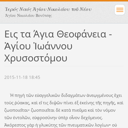
Ἱερός Ναός Ἁγίου Νικολάου τοῦ Νέου
Ἁγίου Νικολάου Βονίτσης
Εις τα Άγια Θεοφάνεια -
Ἁγίου Ἰωάννου
Χρυσοστόμου
2015-11-18 18:45
Ἡ πηγὴ τῶν εὐαγγελικῶν διδαγμάτων ἀνεῳγμένους ἔχει
τοὺς ῥύακας, καὶ εἴ τις διψῶν πίνει ἐξ ἐκείνης τῆς πηγῆς, καὶ
ζωοποιεῖται• ζωοποιεῖται δὲ κατὰ πνεῦμα καὶ τὸν νόμον
τῶν ἐντολῶν, εὐφροσύνην ὑπὲρ οἶνον δεχόμενος.
Ἀκόρεστος γὰρ ἡ γλυκύτης τῶν πνευματικῶν λογίων• οὐ