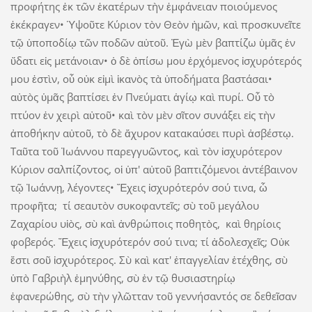
προφήτης ἐκ τῶν ἑκατέρων τὴν ἐμφάνειαν ποιούμενος
ἐκέκραγεν• Ὑψοῦτε Κύριον τὸν Θεὸν ἡμῶν, καὶ προσκυνεῖτε
τῷ ὑποποδίῳ τῶν ποδῶν αὐτοῦ. Ἐγὼ μὲν βαπτίζω ὑμᾶς ἐν
ὕδατι εἰς μετάνοιαν• ὁ δὲ ὀπίσω μου ἐρχόμενος ἰσχυρότερός
μου ἐστὶν, οὗ οὐκ εἰμὶ ἱκανὸς τὰ ὑποδήματα βαστάσαι•
αὐτὸς ὑμᾶς βαπτίσει ἐν Πνεύματι ἁγίῳ καὶ πυρί. Οὗ τὸ
πτύον ἐν χειρὶ αὐτοῦ• καὶ τὸν μὲν σῖτον συνάξει εἰς τὴν
ἀποθήκην αὐτοῦ, τὸ δὲ ἄχυρον κατακαύσει πυρὶ ἀσβέστῳ.
Ταῦτα τοῦ Ἰωάννου παρεγγυῶντος, καὶ τὸν ἰσχυρότερον
Κύριον σαλπίζοντος, οἱ ὑπ' αὐτοῦ βαπτιζόμενοι ἀντέβαινον
τῷ Ἰωάννῃ, λέγοντες• Ἔχεις ἰσχυρότερόν σού τινα, ὦ
προφῆτα; τί σεαυτὸν συκοφαντεῖς; σὺ τοῦ μεγάλου
Ζαχαρίου υἱὸς, σὺ καὶ ἀνθρώποις ποθητὸς, καὶ θηρίοις
φοβερός. Ἔχεις ἰσχυρότερόν σού τινα; τί ἀδολεσχεῖς; Οὐκ
ἔστι σοῦ ἰσχυρότερος. Σὺ καὶ κατ' ἐπαγγελίαν ἐτέχθης, σὺ
ὑπὸ Γαβριὴλ ἐμηνύθης, σὺ ἐν τῷ θυσιαστηρίῳ
ἐφανερώθης, σὺ τὴν γλῶτταν τοῦ γεννήσαντός σε δεθεῖσαν