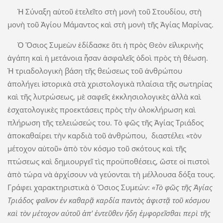
Ἡ Σύναξη αὐτοῦ ἐτελεῖτο στὴ μονὴ τοῦ Στουδίου, στὴ
μονὴ τοῦ Ἁγίου Μάμαντος καὶ στὴ μονὴ τῆς Ἁγίας Μαρίνας.
Ὁ Ὅσιος Συμεὼν ἐδίδασκε ὅτι ἡ πρὸς Θεὸν εἰλικρινὴς
ἀγάπη καὶ ἡ μετάνοια ἦσαν ἀσφαλεῖς ὁδοὶ πρὸς τὴ θέωση.
Ἡ τριαδολογικὴ βάση τῆς θεώσεως τοῦ ἀνθρώπου
ἀπολήγει ἱστορικὰ στὰ χριστολογικὰ πλαίσια τῆς σωτηρίας
καὶ τῆς λυτρώσεως, μὲ σαφεῖς ἐκκλησιολογικὲς ἀλλὰ καὶ
ἐσχατολογικὲς προεκτάσεις πρὸς τὴν ὁλοκλήρωση καὶ
πλήρωση τῆς τελειώσεώς του. Τὸ φῶς τῆς Ἁγίας Τριάδος
ἀποκαθαίρει τὴν καρδιὰ τοῦ ἀνθρώπου, διαστέλει «τὸν
μέτοχον αὐτοῦ» ἀπὸ τὸν κόσμο τοῦ σκότους καὶ τῆς
πτώσεως καὶ δημιουργεῖ τὶς προϋποθέσεις, ὥστε οἱ πιστοὶ
ἀπὸ τώρα νὰ ἀρχίσουν νὰ γεύονται τὴ μέλλουσα δόξα τους.
Γράφει χαρακτηριστικὰ ὁ Ὅσιος Συμεών:
«Τὸ φῶς τῆς Ἁγίας
Τριάδος φαῖνον ἐν καθαρᾷ καρδία παντὸς ἀφιστᾷ τοῦ κόσμου
καὶ τὸν μέτοχον αὐτοῦ ἀπ' ἐντεῦθεν ἤδη ἐμφορεῖσθαι περὶ τῆς