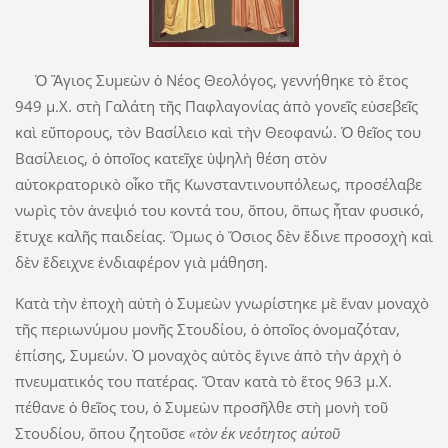
Ὁ Ἅγιος Συμεὼν ὁ Νέος Θεολόγος, γεννήθηκε τὸ ἔτος
949 μ.Χ. στὴ Γαλάτη τῆς Παφλαγονίας ἀπὸ γονεῖς εὐσεβεῖς
καὶ εὔπορους, τὸν Βασίλειο καὶ τὴν Θεοφανώ. Ὁ θεῖος του
Βασίλειος, ὁ ὁποῖος κατεῖχε ὑψηλὴ θέση στὸν
αὐτοκρατορικὸ οἶκο τῆς Κωνσταντινουπόλεως, προσέλαβε
νωρὶς τὸν ἀνεψιό του κοντά του, ὅπου, ὅπως ἦταν φυσικό,
ἔτυχε καλῆς παιδείας. Ὅμως ὁ Ὅσιος δὲν ἔδινε προσοχὴ καὶ
δὲν ἔδειχνε ἐνδιαφέρον γιὰ μάθηση.
Κατὰ τὴν ἐποχὴ αὐτὴ ὁ Συμεὼν γνωρίστηκε μὲ ἕναν μοναχὸ
τῆς περιωνύμου μονῆς Στουδίου, ὁ ὁποῖος ὀνομαζόταν,
ἐπίσης, Συμεών. Ὁ μοναχὸς αὐτὸς ἔγινε ἀπὸ τὴν ἀρχὴ ὁ
πνευματικός του πατέρας. Ὅταν κατὰ τὸ ἔτος 963 μ.Χ.
πέθανε ὁ θεῖος του, ὁ Συμεὼν προσῆλθε στὴ μονὴ τοῦ
Στουδίου, ὅπου ζητοῦσε
«τὸν ἐκ νεότητος αὐτοῦ