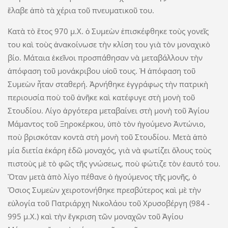
ἔλαβε ἀπὸ τὰ χέρια τοῦ πνευματικοῦ του.
Κατὰ τὸ ἔτος 970 μ.Χ. ὁ Συμεὼν ἐπισκέφθηκε τοὺς γονεῖς
του καὶ τοὺς ἀνακοίνωσε τὴν κλίση του γιὰ τὸν μοναχικὸ
βίο. Μάταια ἐκεῖνοι προσπάθησαν νὰ μεταβάλλουν τὴν
ἀπόφαση τοῦ μονάκριβου υἱοῦ τους. Ἡ ἀπόφαση τοῦ
Συμεὼν ἦταν σταθερή. Ἀρνήθηκε ἐγγράφως τὴν πατρικὴ
περιουσία ποὺ τοῦ ἀνῆκε καὶ κατέφυγε στὴ μονὴ τοῦ
Στουδίου. Λίγο ἀργότερα μεταβαίνει στὴ μονὴ τοῦ Ἁγίου
Μάμαντος τοῦ Ξηροκέρκου, ὑπὸ τὸν ἡγούμενο Ἀντώνιο,
ποὺ βρισκόταν κοντὰ στὴ μονὴ τοῦ Στουδίου. Μετὰ ἀπὸ
μία διετία ἐκάρη ἐδῶ μοναχός, γιὰ νὰ φωτίζει ὅλους τοὺς
πιστοὺς μὲ τὸ φῶς τῆς γνώσεως, ποὺ φώτιζε τὸν ἑαυτό του.
Ὅταν μετὰ ἀπὸ λίγο πέθανε ὁ ἡγούμενος τῆς μονῆς, ὁ
Ὅσιος Συμεὼν χειροτονήθηκε πρεσβύτερος καὶ μὲ τὴν
εὐλογία τοῦ Πατριάρχη Νικολάου τοῦ Χρυσοβέργη (984 -
995 μ.Χ.) καὶ τὴν ἔγκριση τῶν μοναχῶν τοῦ Ἁγίου