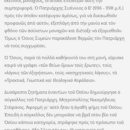
ἐκείνους μοναχούς, οἱ ὁποῖοι ἐπέδειξαν αὐτὴ τὴν
συμπεριφορά. Ὁ Πατριάρχης Σισίννιος ὁ Β' (996 - 998 μ.Χ.)
πρὸς τὸν ὁποῖον κατέφυγαν ἀμέσως, γιὰ νὰ δικαιωθοῦν
προφανῶς ἀπὸ αὐτόν, ἐξεπλάγη ἀπὸ τὴν μανία καὶ τὸν
φθόνο τῶν ἀσύνετων μοναχῶν καὶ διέταξε νὰ ἐξορισθοῦν.
Ὅμως ὁ Ὅσιος Συμεὼν παρακάλεσε θερμῶς τὸν Πατριάρχη
νὰ τοὺς συγχωρέσει.
Ὁ Ὅσιος, παρὰ τὰ πολλὰ καθήκοντά του στὴ μονή, εὕρισκε
καιρὸ νὰ γράφει
«τῶν θείων ὕμνων τοὺς ἔρωτες»
, τοὺς
«λόγους τῶν ἐξηγήσεων»
, τοὺς
«κατηχητικοὺς λόγους»
, τὰ
«Πρακτικά, Γνωστικὰ καὶ Θεολογικὰ Κεφάλαια»
.
Δυσάρεστα ζητήματα ἐναντίων τοῦ Ὁσίου δημιούργησε ὁ
σύγκελλος τοῦ Πατριάρχη, Μητροπολίτης Νικομήδειας
Στέφανος. Ἀφορμὴ γι' αὐτὸ ἦταν ἡ ἀγαθὴ φήμη τοῦ Ὁσίου.
Ἐπειδὴ ὁ σύγκελλος δὲν μποροῦσε νὰ βρεῖ στὸν βίο τοῦ
Ὁσίου κάποια κατηγορία, στράφηκε πρὸς τὸ πρόσωπο τοῦ
κοιμηθέντος ἤδη Γέροντός του. Ἡ κατηγορία τοῦ