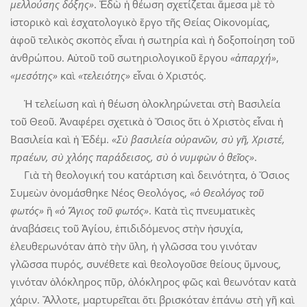
μελλούσης δόξης»
. Ἐδὼ ἡ θέωση σχετίζεται ἄμεσα μὲ τὸ
ἱστορικὸ καὶ ἐσχατολογικὸ ἔργο τῆς Θείας Οἰκονομίας,
ἀφοῦ τελικὸς σκοπὸς εἶναι ἡ σωτηρία καὶ ἡ δοξοποίηση τοῦ
ἀνθρώπου. Αὐτοῦ τοῦ σωτηριολογικοῦ ἔργου
«ἀπαρχή»
,
«μεσότης»
καὶ
«τελειότης»
εἶναι ὁ Χριστός.
Ἡ τελείωση καὶ ἡ θέωση ὁλοκληρώνεται στὴ Βασιλεία
τοῦ Θεοῦ. Ἀναφέρει σχετικὰ ὁ Ὅσιος ὅτι ὁ Χριστὸς εἶναι ἡ
Βασιλεία καὶ ἡ Ἐδέμ.
«Σὺ βασιλεία οὐρανῶν, σὺ γῆ, Χριστέ,
πραέων, σὺ χλόης παράδεισος, σὺ ὁ νυμφὼν ὁ θεῖος»
.
Γιὰ τὴ θεολογική του κατάρτιση καὶ δεινότητα, ὁ Ὅσιος
Συμεὼν ὀνομάσθηκε Νέος Θεολόγος,
«ὁ Θεολόγος τοῦ
φωτός»
ἢ
«ὁ Ἅγιος τοῦ φωτός»
. Κατὰ τὶς πνευματικὲς
ἀναβάσεις τοῦ Ἁγίου, ἐπιδιδόμενος στὴν ἡσυχία,
ἐλευθερωνόταν ἀπὸ τὴν ὕλη, ἡ γλῶσσα του γινόταν
γλῶσσα πυρός, συνέθετε καὶ θεολογοῦσε θείους ὕμνους,
γινόταν ὁλόκληρος πῦρ, ὁλόκληρος φῶς καὶ θεωνόταν κατὰ
χάριν. Ἄλλοτε, μαρτυρεῖται ὅτι βρισκόταν ἐπάνω στὴ γῆ καὶ