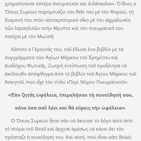
χρηματίσαντα πατέρα πνευματικὸν καὶ διδάσκαλον»
. Ὁ ἴδιος ὁ
Ὅσιος Συμεὼν παρομοιάζει τὸν θεῖο του μὲ τὸν Φαραώ, τὴ
διαμονή του στὸν αὐτοκρατορικὸ οἶκο μὲ τὴν αἰχμαλωσία
τῶν Ἰσραηλιτῶν στὴν Αἴγυπτο καὶ τὸν πνευματικό του
πατέρα μὲ τὸν Μωϋσῆ.
Κάποτε ὁ Γέροντάς του, τοῦ ἔδωσε ἕνα βιβλίο μὲ τὰ
συγγράμματα τῶν Ἁγίων Μάρκου τοῦ Ἐρημίτου καὶ
Διαδόχου Φωτικῆς. Ζωηρὴ ἐντύπωση τοῦ προξένησε τὸ
ἀκόλουθο ἀπόφθεγμα ἀπὸ τὸ βιβλίο τοῦ Ἁγίου Μάρκου τοῦ
Ἀσκητοῦ, ποὺ εἶχε τὸν τίτλο «Περὶ Νόμου Πνευματικοῦ»:
«Ἐὰν ζητᾶς ὠφέλεια, ἐπιμελήσου τὴ συνείδησή σου,
κάνε ὅσα σοῦ λέει καὶ θὰ εὕρεις τὴν ὠφέλεια».
Ὁ Ὅσιος Συμεὼν ἦταν σὰν νὰ ἄκουσε τὸ λόγο αὐτὸ ἀπὸ
τὸ στόμα τοῦ Θεοῦ καὶ ἄρχισε ἀμέσως νὰ κάνει ὅτι τὸν
πρόσταζε ἡ συνείδησή του. Καὶ αὐτή, ποὺ εἶναι κάτι θεϊκό,