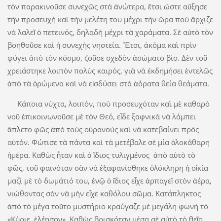
τὸν παρακινοῦσε συνεχῶς στὰ ἀνώτερα, ἔτσι ὥστε αὔξησε
τὴν προσευχὴ καὶ τὴν μελέτη του μέχρι τὴν ὥρα ποὺ ἄρχιζε
νὰ λαλεῖ ὁ πετεινός, δηλαδὴ μέχρι τὰ χαράματα. Σὲ αὐτὸ τὸν
βοηθοῦσε καὶ ἡ συνεχὴς νηστεία. Ἔτσι, ἀκόμα καὶ πρὶν
φύγει ἀπὸ τὸν κόσμο, ζοῦσε σχεδὸν ἀσώματο βίο. Δὲν τοῦ
χρειάστηκε λοιπὸν πολὺς καιρός, γιὰ νὰ ἐκδημήσει ἐντελῶς
ἀπὸ τὰ ὁρώμενα καὶ νὰ εἰσδύσει στὰ ἀόρατα θεία θεάματα.
Κάποια νύχτα, λοιπόν, ποὺ προσευχόταν καὶ μὲ καθαρὸ
νοῦ ἐπικοινωνοῦσε μὲ τὸν Θεό, εἶδε ξαφνικὰ νὰ λάμπει
ἄπλετο φῶς ἀπὸ τοὺς οὐρανοὺς καὶ νὰ κατεβαίνει πρὸς
αὐτόν. Φώτισε τὰ πάντα καὶ τὰ μετέβαλε σὲ μία ὁλοκάθαρη
ἡμέρα. Καθὼς ἦταν καὶ ὁ ἴδιος τυλιγμένος ἀπὸ αὐτὸ τὸ
φῶς, τοῦ φαινόταν σὰν νὰ ἐξαφανίσθηκε ὁλόκληρη ἡ οἰκία
μαζὶ μὲ τὸ δωμάτιό του, ἐνῷ ὁ ἴδιος εἶχε ἁρπαγεῖ στὸν ἀέρα,
νιώθοντας σὰν νὰ μὴν εἶχε καθόλου σῶμα. Κατάπληκτος
ἀπὸ τὸ μέγα τοῦτο μυστήριο κραύγαζε μὲ μεγάλη φωνὴ τὸ
«Κύριε, ἐλέησον». Καθὼς βρισκόταν μέσα σὲ αὐτὸ τὸ θεῖο