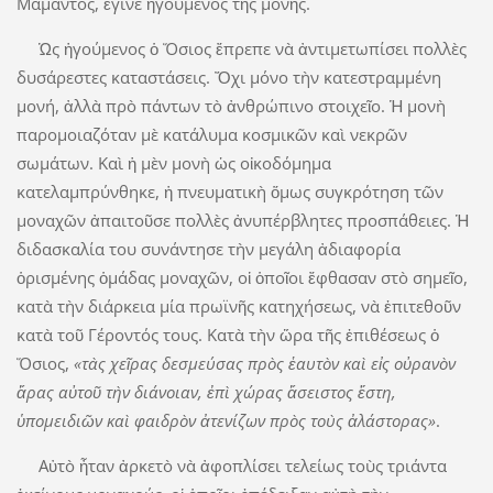
Μάμαντος, ἔγινε ἡγούμενος τῆς μονῆς.
Ὡς ἡγούμενος ὁ Ὅσιος ἔπρεπε νὰ ἀντιμετωπίσει πολλὲς
δυσάρεστες καταστάσεις. Ὄχι μόνο τὴν κατεστραμμένη
μονή, ἀλλὰ πρὸ πάντων τὸ ἀνθρώπινο στοιχεῖο. Ἡ μονὴ
παρομοιαζόταν μὲ κατάλυμα κοσμικῶν καὶ νεκρῶν
σωμάτων. Καὶ ἡ μὲν μονὴ ὡς οἰκοδόμημα
κατελαμπρύνθηκε, ἡ πνευματικὴ ὅμως συγκρότηση τῶν
μοναχῶν ἀπαιτοῦσε πολλὲς ἀνυπέρβλητες προσπάθειες. Ἡ
διδασκαλία του συνάντησε τὴν μεγάλη ἀδιαφορία
ὁρισμένης ὁμάδας μοναχῶν, οἱ ὁποῖοι ἔφθασαν στὸ σημεῖο,
κατὰ τὴν διάρκεια μία πρωϊνῆς κατηχήσεως, νὰ ἐπιτεθοῦν
κατὰ τοῦ Γέροντός τους. Κατὰ τὴν ὥρα τῆς ἐπιθέσεως ὁ
Ὅσιος,
«τὰς χεῖρας δεσμεύσας πρὸς ἑαυτὸν καὶ εἰς οὐρανὸν
ἄρας αὐτοῦ τὴν διάνοιαν, ἐπὶ χώρας ἄσειστος ἔστη,
ὑπομειδιῶν καὶ φαιδρὸν ἀτενίζων πρὸς τοὺς ἀλάστορας»
.
Αὐτὸ ἦταν ἀρκετὸ νὰ ἀφοπλίσει τελείως τοὺς τριάντα