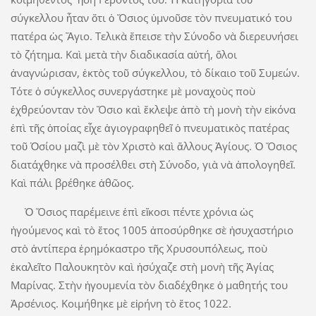
σύγκελλου ἦταν ὅτι ὁ Ὅσιος ὑμνοῦσε τὸν πνευματικό του
πατέρα ὡς Ἅγιο. Τελικὰ ἔπεισε τὴν Σύνοδο νὰ διερευνήσει
τὸ ζήτημα. Καὶ μετὰ τὴν διαδικασία αὐτή, ὅλοι
ἀναγνώρισαν, ἐκτὸς τοῦ σύγκελλου, τὸ δίκαιο τοῦ Συμεών.
Τότε ὁ σύγκελλος συνεργάστηκε μὲ μοναχοὺς ποὺ
ἐχθρεύονταν τὸν Ὅσιο καὶ ἔκλεψε ἀπὸ τὴ μονὴ τὴν εἰκόνα
ἐπὶ τῆς ὁποίας εἶχε ἁγιογραφηθεῖ ὁ πνευματικὸς πατέρας
τοῦ Ὁσίου μαζὶ μὲ τὸν Χριστὸ καὶ ἄλλους Ἁγίους. Ὁ Ὅσιος
διατάχθηκε νὰ προσέλθει στὴ Σύνοδο, γιὰ νὰ ἀπολογηθεῖ.
Καὶ πάλι βρέθηκε ἀθῶος.
Ὁ Ὅσιος παρέμεινε ἐπὶ εἴκοσι πέντε χρόνια ὡς
ἡγούμενος καὶ τὸ ἔτος 1005 ἀποσύρθηκε σὲ ἡσυχαστήριο
στὸ ἀντίπερα ἐρημόκαστρο τῆς Χρυσουπόλεως, ποὺ
ἐκαλεῖτο Παλουκητὸν καὶ ἡσύχαζε στὴ μονὴ τῆς Ἁγίας
Μαρίνας. Στὴν ἡγουμενία τὸν διαδέχθηκε ὁ μαθητής του
Ἀρσένιος. Κοιμήθηκε μὲ εἰρήνη τὸ ἔτος 1022.