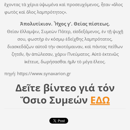
ἔχοντας τὰ χέρια ὑψωμένα καὶ προσευχόμενος, ἦταν «ὅλος
φωτὸς καὶ ὅλος λαμπρότητος».
Ἀπολυτίκιον. Ἦχος γ'. Θείας πίστεως.
Θείαν ἔλλαμψιν, Συμεὼν Πάτερ, εἰσδεξάμενος, ἐν τῇ ψυχῇ
σου, φωστὴρ ἐν κόσμῳ ἐδείχθης λαμπρότατος,
διασκεδάζων αὐτοῦ τὴν σκοτόμαιναν, καὶ πάντας πείθων
ζητεῖν, ἣν ἀπώλεσαν, χάριν Πνεύματος. Αὐτὸ ἐκτενῶς
ἱκέτευε, δωρήσασθαι ἡμῖν τὸ μέγα ἔλεος.
πηγή: https://www.synaxarion.gr
Δεῖτε βίντεο γιά τόν
Ὅσιο Συμεών
ΕΔΩ