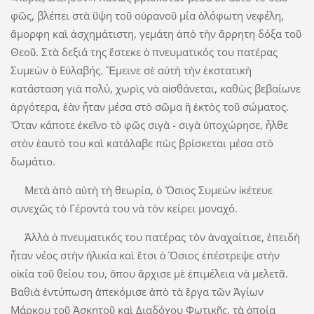
φῶς, βλέπει στὰ ὕψη τοῦ οὐρανοῦ μία ὁλόφωτη νεφέλη,
ἄμορφη καὶ ἀσχημάτιστη, γεμάτη ἀπὸ τὴν ἄρρητη δόξα τοῦ
Θεοῦ. Στὰ δεξιά της ἔστεκε ὁ πνευματικός του πατέρας
Συμεὼν ὁ Εὐλαβής. Ἔμεινε σὲ αὐτὴ τὴν ἐκστατικὴ
κατάσταση γιὰ πολύ, χωρὶς νὰ αἰσθάνεται, καθὼς βεβαίωνε
ἀργότερα, ἐὰν ἦταν μέσα στὸ σῶμα ἢ ἐκτὸς τοῦ σώματος.
Ὅταν κάποτε ἐκεῖνο τὸ φῶς σιγὰ - σιγὰ ὑποχώρησε, ἦλθε
στὸν ἑαυτό του καὶ κατάλαβε πὼς βρίσκεται μέσα στὸ
δωμάτιο.
Μετὰ ἀπὸ αὐτὴ τὴ θεωρία, ὁ Ὅσιος Συμεὼν ἱκέτευε
συνεχῶς τὸ Γέροντά του νὰ τὸν κείρει μοναχό.
Ἀλλὰ ὁ πνευματικός του πατέρας τὸν ἀναχαίτισε, ἐπειδὴ
ἦταν νέος στὴν ἡλικία καὶ ἔτσι ὁ Ὅσιος ἐπέστρεψε στὴν
οἰκία τοῦ θείου του, ὅπου ἄρχισε μὲ ἐπιμέλεια νὰ μελετᾶ.
Βαθιὰ ἐντύπωση ἀπεκόμισε ἀπὸ τὰ ἔργα τῶν Ἁγίων
Μάρκου τοῦ Ἀσκητοῦ καὶ Διαδόχου Φωτικῆς, τὰ ὁποία