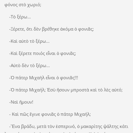
φόνος στὸ χωριό;
-Τὸ ξέρω...
-Ξέρετε, ὅτι δὲν βρέθηκε ἀκόμα ὁ φονιᾶς;
-Καὶ αὐτὸ τὸ ξέρω...
-Καὶ ξέρετε ποιός εἶναι ὁ φονιᾶς;
-Αὐτὸ δὲν τὸ ξέρω...
-Ὁ πάτερ Μιχαὴλ εἶναι ὁ φονιᾶς!!!
-Ὁ πάτερ Μιχαήλ; Ἐσὺ ἤσουν μπροστὰ καὶ τὸ λὲς αὐτό;
-Ναὶ ἤμουν!
- Καὶ πῶς ἔγινε φονιᾶς ὁ πάτερ Μιχαήλ;
-Ἕνα βράδυ, μετὰ τὸν ἑσπερινό, ὁ μακαρίτης ψάλτης κάτι