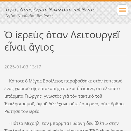
Ἱερός Ναός Ἁγίου Νικολάου τοῦ Νέου
Ἁγίου Νικολάου Βονίτσης
Ὁ ἱερεὺς ὅταν Λειτουργεῖ
εἶναι ἅγιος
2025-01-03 13:17
Κάποτε ὁ Μέγας Βασίλειος παραβρέθηκε στὸν ἑσπερινὸ
ἑνὸς χωριοῦ τῆς ἐπισκοπῆς του καὶ διέκρινε, ὅτι ἔλειπε ὁ
μπάρμπα Γιώργης, γνωστὸς γιὰ τὸν τακτικὸ τοῦ
Ἐκκλησιασμοῦ, ἀφοῦ δὲν ἔχανε οὔτε ἑσπερινό, οὔτε ὄρθρο.
Ρώτησε τὸν ἱερέα:
-Πάτερ Μιχαήλ, τὸν μπάρμπα Γιώργη δὲν βλέπω στὴν
Ἐκκλησία, τί γίνεται μὲ αὐτόν, εἶναι καλά; Ἐδῶ εἶναι ἀκόμη