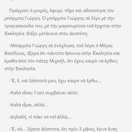
Πράγματι ὁ μικρός, ἔφυγε, πῆγε καὶ εἰδοποίησε τὸν
μπάρμπα Γιώργη. Ὁ μπάρμπα Γιώργης σὲ λίγο μὲ τὴν
τραγιασκούλα του, μὲ τὴν μαγκουρίτσα τοῦ ἔρχεται στὴν
Ἐκκλησία. Βάζει μετάνοια στὸν Δεσπότη.
-Μπάρμπα Γιώργη σὲ ἐνόχλησα, τοῦ λέγει ὁ Μέγας
Βασίλειος, ἤξερα ὅτι πάντοτε ἤσουνα στὴν Ἐκκλησία καὶ
ἔμαθα ἀπὸ τὸν πάτερ Μιχαήλ, ὅτι ἔχεις καιρὸ νὰ ἔρθεις
στὴν Ἐκκλησία.
-Ἔ, ἔ, ναὶ Δέσποτά μου, ἔχω καιρὸ νὰ ἔρθω...
-Καλὰ εἶσαι; Γιατί συμβαίνει αὐτό;
-Καλὰ εἶμαι, ἀλλά...
-Δηλαδή, τί πάει νὰ πεῖ ἀλλά;...
-Ἔ, νά... Ξέρετε Δέσποτα, ὅτι πρὶν 3 μῆνες, ἔγινε ἕνας