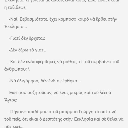
ἢ ταξίδεψε;
-Ναί, Σεβασμιότατε, ἔχει κάμποσο καιρὸ νὰ ἔρθει στὴν
Ἐκκλησία...
-Γιατί δὲν ἔρχεται;
-Δὲν ξέρω τὸ γιατί.
-Καὶ δὲν ἐνδιαφέρθηκες νὰ μάθεις, τὶ τοῦ συμβαίνει τοῦ
ἀνθρώπου; \
-Νὰ ὀλιγόρησα, δὲν ἐνδιαφέρθηκα...
Ἐκεῖ ποὺ συζητοῦσαν, νὰ ἕνας μικρὸς καὶ τοῦ λέει ὁ
Ἅγιος:
-Πήγαινε παιδί μου στοῦ μπάρμπα Γιώργη τὸ σπίτι νὰ
τοῦ πεῖς, ὅτι εἶναι ὁ Δεσπότης στὴν Ἐκκλησία καὶ σὲ θέλει νὰ
πᾶς ἐκεῖ...