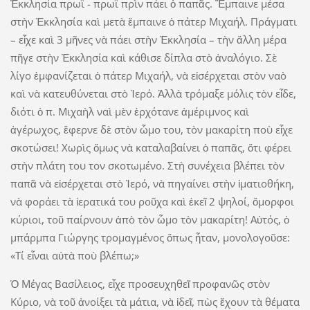
Ἐκκλησία πρωΐ - πρωΐ πρὶν πάει ὁ παπᾶς. Ἔμπαινε μέσα
στὴν Ἐκκλησία καὶ μετὰ ἔμπαινε ὁ πάτερ Μιχαήλ. Πράγματι
– εἶχε καὶ 3 μῆνες νὰ πάει στὴν Ἐκκλησία – τὴν ἄλλη μέρα
πῆγε στὴν Ἐκκλησία καὶ κάθισε δίπλα στὸ ἀναλόγιο. Σὲ
λίγο ἐμφανίζεται ὁ πάτερ Μιχαήλ, νὰ εἰσέρχεται στὸν ναὸ
καὶ νὰ κατευθύνεται στὸ Ἱερό. Ἀλλὰ τρόμαξε μόλις τὸν εἶδε,
διότι ὁ π. Μιχαὴλ ναὶ μὲν ἐρχότανε ἀμέριμνος καὶ
ἀγέρωχος, ἔφερνε δὲ στὸν ὦμο του, τὸν μακαρίτη ποὺ εἶχε
σκοτώσει! Χωρὶς ὅμως νὰ καταλαβαίνει ὁ παπᾶς, ὅτι φέρει
στὴν πλάτη του τον σκοτωμένο. Στὴ συνέχεια βλέπει τὸν
παπᾶ νὰ εἰσέρχεται στὸ Ἱερό, νὰ πηγαίνει στὴν ἱματιοθήκη,
νὰ φοράει τὰ ἱερατικά του ροῦχα καὶ ἐκεῖ 2 ψηλοί, ὄμορφοι
κύριοι, τοῦ παίρνουν ἀπὸ τὸν ὦμο τὸν μακαρίτη! Αὐτός, ὁ
μπάρμπα Γιώργης τρομαγμένος ὅπως ἦταν, μονολογοῦσε:
«Τί εἶναι αὐτὰ ποὺ βλέπω;»
Ὁ Μέγας Βασίλειος, εἶχε προσευχηθεῖ προφανῶς στὸν
Κύριο, νὰ τοῦ ἀνοίξει τὰ μάτια, νὰ ἰδεῖ, πὼς ἔχουν τὰ θέματα