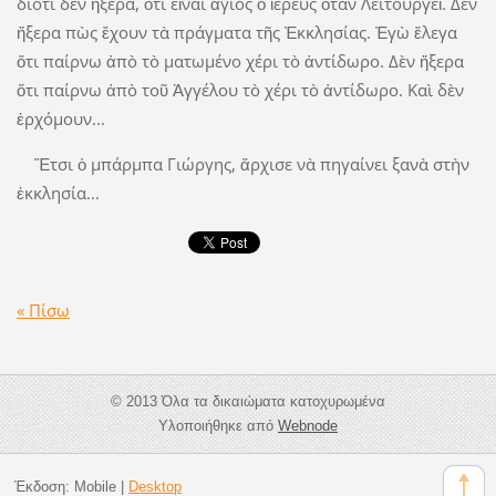
διότι δὲν ἤξερα, ὅτι εἶναι ἅγιος ὁ ἱερεὺς ὅταν Λειτουργεῖ. Δὲν
ἤξερα πὼς ἔχουν τὰ πράγματα τῆς Ἐκκλησίας. Ἐγὼ ἔλεγα
ὅτι παίρνω ἀπὸ τὸ ματωμένο χέρι τὸ ἀντίδωρο. Δὲν ἤξερα
ὅτι παίρνω ἀπὸ τοῦ Ἀγγέλου τὸ χέρι τὸ ἀντίδωρο. Καὶ δὲν
ἐρχόμουν...
Ἔτσι ὁ μπάρμπα Γιώργης, ἄρχισε νὰ πηγαίνει ξανὰ στὴν
ἐκκλησία...
« Πίσω
© 2013 Όλα τα δικαιώματα κατοχυρωμένα
Υλοποιήθηκε από
Webnode
Έκδοση:
Mobile
|
Desktop