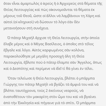
ὅταν εἶναι ἁμαρτωλὸς ὁ ἱερεὺς ἢ ὁ Ἀρχιερεὺς στὰ θέματα τῆς
Θείας Λειτουργίας καὶ πὼς οἰκονομοῦνται τὰ θέματα ἐκ
μέρους τοῦ Θεοῦ, ὥστε οἱ ἄλλοι νὰ λαμβάνουν τη Χάρη καὶ
αὐτοὶ (οἱ κληρικοὶ) νὰ δώσουν τὸ λόγο ἐὰν δὲν
μετανοήσουν στὴ συνέχεια.
Ὁ πάτερ Μιχαὴλ ἄρχισε τὴ Θεία Λειτουργία, στὴν ὁποία
ἔλαβε μέρος καὶ ὁ Μέγας Βασίλειος, ὁ ὁποῖος στὸ τέλος
ἔβγαλε καὶ λόγο. Αὐτὸς καρφωμένος σὰν κολόνα,
παρακολούθησε μὲ μεγάλη προσοχὴ ὅλη τὴ Θεία
Λειτουργία, ἔβλεπε ποὺ ὁ πάτερ ἔλαμπε σὰν Ἄγγελος, ὅπως
καὶ ὁ Δεσπότης καὶ περίμενε νὰ ἰδεῖ τί θὰ γίνει ἐν τέλει.
Ὅταν τελείωσε ἡ Θεία Λειτουργία, βλέπει ὁ μπάρμπα
Γιώργης τον πάτερ Μιχαὴλ νὰ βγάζει τὰ ἄμφιά του καὶ νὰ
βλέπει ταυτόχρονα, τοὺς 2 ἐκείνους νεαρούς, νὰ
ἐναποθέτουν τὸν μακαρίτη στὸν ὦμο του καὶ νὰ βγαίνει
ἀπὸ τὴν Ἐκκλησία καὶ πήγαινε γιὰ τὸ σπίτι. Ὁ μπάρμπα