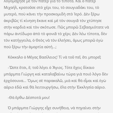
λογομάχησε μὲ τὸν πάτερ γιὰ τὸ τίποτα. Καὶ ὁ πάτερ
Μιχαήλ, κρατοῦσε στὸ χέρι του, τὸ σουγιαδάκι του, τὸ
μυτερό, ποὺ κάνει τὴν προσκομιδὴ στὸ Ἱερό. Δὲν ξέρω
ἀκριβῶς τί κίνηση ἔκανε καὶ μὲ τὸν σουγιᾶ τὸν χτύπησε
στὴν καρδιὰ καὶ τὸν σκότωσε. Πῶς μπορῶ Σεβασμιότατε νὰ
πάρω ἀντίδωρο ἀπὸ τὸ φονιᾶ τὸ χέρι; Δὲν λέω τίποτα, δὲν
τὸν κατήγγειλα, ὁ Θεὸς νὰ τὸν ἐλεήσει, ὅμως μπορῶ ἐγὼ
ποὺ ξέρω τὴν ἁμαρτία αὐτή...;
Κόκκαλο ὁ Μέγας Βασίλειος! Τί νὰ τοῦ πεῖ, ὅτι μπορεῖ;
-Ὥστε ἔτσι, ἔ; τοῦ λέγει ὁ Ἅγιος. Τότε ἔχεις δίκαιο
μπάρμπα Γιώργη καὶ καταλαβαίνω τώρα γιὰ ποιό λόγο δὲν
ἐρχόσουνα... Ὅμως σὲ παρακαλῶ, μιὰ καὶ θὰ εἶμαι καὶ ἐγὼ
αὔριο ἐδῶ καὶ θὰ λειτουργήσω, ἔλα στὴν Ἐκκλησία αὔριο.
-Θὰ ἔρθω Δέσποτά μου!
Ὁ μπάρμπα Γιώργης εἶχε συνήθεια, νὰ πηγαίνει στὴν