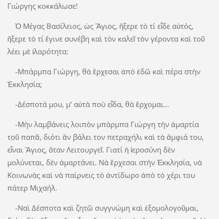
Γιώργης κοκκάλωσε!
Ὁ Μέγας Βασίλειος, ὡς Ἅγιος, ἤξερε τὸ τί εἶδε αὐτός,
ἤξερε τὸ τί ἔγινε συνέβη καὶ τὸν καλεῖ τὸν γέροντα καὶ τοῦ
λέει μὲ ἱλαρότητα:
-Μπάρμπα Γιώργη, θὰ ἔρχεσαι ἀπὸ ἐδῶ καὶ πέρα στὴν
Ἐκκλησία;
-Δέσποτά μου, μ’ αὐτὰ ποὺ εἶδα, θὰ ἔρχομαι...
-Μὴν λαμβάνεις λοιπὸν μπάρμπα Γιώργη τὴν ἁμαρτία
τοῦ παπᾶ, διότι ἂν βάλει τον πετραχήλι καὶ τὰ ἄμφιά του,
εἶναι Ἅγιος, ὅταν Λειτουργεῖ. Γιατί ἡ ἱεροσύνη δὲν
μολύνεται, δὲν ἁμαρτάνει. Νὰ ἔρχεσαι στὴν Ἐκκλησία, νὰ
Κοινωνὰς καὶ νὰ παίρνεις τὸ ἀντίδωρο ἀπὸ τὸ χέρι του
πάτερ Μιχαήλ.
-Ναὶ Δέσποτα καὶ ζητῶ συγγνώμη καὶ ἐξομολογοῦμαι,