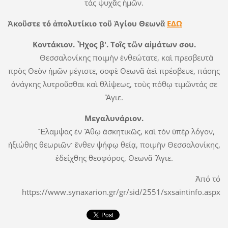
τάς ψυχᾶς ἠμῶν.
Ἀκοῦστε τό ἀπολυτίκιο τοῦ Ἁγίου Θεωνᾶ
ΕΔΩ
Κοντάκιον. Ἦχος β'. Τοῖς τῶν αἱμάτων σου.
Θεσσαλονίκης ποιμὴν ἐνθεώτατε, καὶ πρεσβευτὰ
πρὸς Θεὸν ἡμῶν μέγιστε, σοφὲ Θεωνᾶ ἀεὶ πρέσβευε, πάσης
ἀνάγκης λυτροῦσθαι καὶ θλίψεως, τοὺς πόθῳ τιμῶντάς σε
Ἅγιε.
Μεγαλυνάριον.
Ἔλαμψας ἐν Ἄθῳ ἀσκητικῶς, καὶ τὸν ὑπὲρ λόγον,
ἠξιώθης θεωριῶν· ἔνθεν ψήφῳ θείᾳ, ποιμὴν Θεσσαλονίκης,
ἐδείχθης θεοφόρος, Θεωνᾶ Ἅγιε.
Ἀπό τό
https://www.synaxarion.gr/gr/sid/2551/sxsaintinfo.aspx