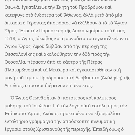
Θεωνᾶ, ἐγκατέλειψε τὴν Σκήτη τοῦ Προδρόμου καὶ
κατέφυγε στὰ ἐνδότερα τοῦ Ἄθωνος, ἀλλὰ μετὰ ἀπὸ μία
ὀπτασία ὁ Γέροντας ἀποφάσισε νὰ ἐξέλθουν ἀπὸ τὸ Ἅγιον
Ὄρος. Ἔτσι τὴν Παρασκευὴ τῆς Διακαινησίμου τοῦ ἔτους
1518, ὁ Ἅγιος Ἰάκωβος καὶ ἡ συνοδεία του ἐγκατέλειψαν τὸ
Ἅγιον Ὄρος. Ἀφοῦ διῆλθαν ἀπὸ τὴν περιοχὴ τῆς
Θεσσαλονίκης καὶ ἀκολούθησαν τὴν ὁδὸ πρὸς τὴν
Θεσσαλία, πέρασαν ἀπὸ τὸ κάστρο τῆς Πέτρας
(Πλαταμῶνος) καὶ τὰ Μετέωρα καὶ ἐγκαταστάθηκαν στὴ
μονὴ τοῦ Τιμίου Προδρόμου, στὴ Δερβεκίστα (Ἀνάληψη) τῆς
Αἰτωλίας, ὅπου καὶ διέμειναν ἐπὶ ἕνα ἔτος.
Ὁ Ἅγιος Θεωνᾶς ἦταν ὁ πιστότερος καὶ καλύτερος
μαθητὴς τοῦ Ἰακώβου. Γιὰ τὸν λόγο αὐτὸ ἐστάλη πρὸς τὸν
Ἐπίσκοπο Ἄρτας, Ἀκάκιο, προκειμένου νὰ ἐξασφαλίσει
ἐνταλτήριο γράμμα γιὰ τὴν ἀπρόσκοπτη πνευματικὴ
ἐργασία στοὺς Χριστιανοὺς τῆς περιοχῆς. Ἐπειδὴ ὅμως ὁ