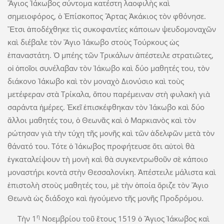
Ἅγιος Ἰάκωβος σύντομα κατέστη λαοφιλὴς καὶ
σημειοφόρος, ὁ Ἐπίσκοπος Ἄρτας Ἀκάκιος τὸν φθόνησε.
Ἔτσι ἀποδέχθηκε τὶς συκοφαντίες κάποιων ψευδομοναχῶν
καὶ διέβαλε τὸν Ἅγιο Ἰάκωβο στοὺς Τούρκους ὡς
ἐπαναστάτη. Ὁ μπέης τῶν Τρικάλων ἀπέστειλε στρατιῶτες,
οἱ ὁποῖοι συνέλαβαν τὸν Ἰάκωβο καὶ δύο μαθητές του, τὸν
διάκονο Ἰάκωβο καὶ τὸν μοναχὸ Διονύσιο καὶ τοὺς
μετέφεραν στὰ Τρίκαλα, ὅπου παρέμειναν στὴ φυλακὴ γιὰ
σαράντα ἡμέρες. Ἐκεῖ ἐπισκέφθηκαν τὸν Ἰάκωβο καὶ δύο
ἄλλοι μαθητές του, ὁ Θεωνᾶς καὶ ὁ Μαρκιανὸς καὶ τὸν
ρώτησαν γιὰ τὴν τύχη τῆς μονῆς καὶ τῶν ἀδελφῶν μετὰ τὸν
θάνατό του. Τότε ὁ Ἰάκωβος προφήτευσε ὅτι αὐτοὶ θὰ
ἐγκαταλείψουν τὴ μονὴ καὶ θὰ συγκεντρωθοῦν σὲ κάποιο
μοναστήρι κοντὰ στὴν Θεσσαλονίκη. Ἀπέστειλε μάλιστα καὶ
ἐπιστολὴ στοὺς μαθητές του, μὲ τὴν ὁποία ὅριζε τὸν Ἅγιο
Θεωνὰ ὡς διάδοχο καὶ ἡγούμενο τῆς μονῆς Προδρόμου.
η
Τὴν 1
Νοεμβρίου τοῦ ἔτους 1519 ὁ Ἅγιος Ἰάκωβος καὶ