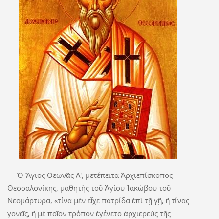
Ὁ Ἅγιος Θεωνᾶς Α', μετέπειτα Ἀρχιεπίσκοπος
Θεσσαλονίκης, μαθητὴς τοῦ Ἁγίου Ἰακώβου τοῦ
Νεομάρτυρα, «τίνα μὲν εἶχε πατρίδα ἐπὶ τῇ γῇ, ἢ τίνας
γονεῖς, ἢ μὲ ποῖον τρόπον ἐγένετο ἀρχιερεὺς τῆς