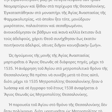
Νεομαρτύρων καὶ ἦλθαν στὰ περίχωρα τῆς Θεσσαλονίκης.
Ἐγκαταστάθηκαν στὸ μοναστήρι τῆς Ἁγίας Ἀναστασίας τῆς
Φαρμακολυτρίας, «τὸ ὁποῖον ἦτο τότε, μονύδριον
μικρότατον, παλαιότατον καὶ σεσαθρωμένον,
ἀνοικοδόμησαν ἐκ βάθρων καὶ ἱκανὰ κελλία ἔκτισαν διὰ
τοὺς ἀδελφούς, χάριτι Θεοῦ συνήχθησαν ἕως ἑκατὸν
πεντήκοντα ἀδελφοί, οἵτινες διῆγον κοινοβιακὴν ζωήν».
Ὡς ἡγούμενος τῆς μονῆς τῆς Ἁγίας Ἀναστασίας
μαρτυρεῖται ὁ Ἅγιος Θεωνᾶς σὲ διάφορες πηγές, μέχρι τὸ
1535. Ἡ ἀνάρρηση τοῦ Ἁγίου στὸ μητροπολιτικὸ θρόνο τῆς
Θεσσαλονίκης θὰ πρέπει νὰ συνέβη μετὰ τὸ ἔτος αὐτό,
διότι μέχρι τὸ 1535 Μητροπολίτης Θεσσαλονίκης ἦταν ὁ
Ἰωάσαφ καὶ σὲ ἔγγραφο τοῦ ἔτους 1538 ἀναφέρεται ὁ
Ἅγιος Θεωνᾶς ὡς Μητροπολίτης Θεσσαλονίκης.
Ἡ παρουσία τοῦ Ἁγίου στὸ θρόνο τῆς Θεσσαλονίκης δὲν
ἦταν πολύχρονη, διότι μαρτυρεῖται ὡς Μητροπολίτης τὸ