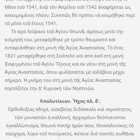
Μάιο τοῦ 1541, ἐνῷ τὸν Ἀπρίλιο τοῦ 1542 ἀναφέρεται ὡς
κεκοιμημένος πλέον. Συνεπῶς θὰ πρέπει νά κοιμήθηκε περὶ
τὰ μέσα τοῦ ἔτους 1541.
Τὸ ἱερὸ λείψανο τοῦ Ἁγίου Θεωνᾶ, ἀμέσως μετὰ τὴν
κοίμησή του, μεταφέρθηκε μὲ τρόπο θαυμαστὸ καὶ
ἐνταφιάσθηκε στὴ μονὴ τῆς Ἁγίας Ἀναστασίας. Τὸ ἔτος
1821 μεταφέρθηκε στὴ Σκόπελο καὶ ἀπὸ ἐκεῖ στὴ μονὴ
Ἐσφιγμένου τοῦ Ἁγίου Ὄρους καὶ ἐκ νέου στὴ μονὴ τῆς
Ἁγίας Ἀναστασίας, ὅπου φυλάσσεται μὲ εὐλάβεια μέχρι
σήμερα. Ἡ μνήμη του στὴ μονὴ τῆς Ἁγίας Ἀναστασίας
ἑορτάζεται τὴν Δ' Κυριακὴ τῶν Νηστειῶν.
Ἀπολυτίκιον. Ἦχος πλ. δ'.
Ὀρθοδοξίας ὁδηγέ, εὐσεβείας διδάσκαλε καί σεμνότητος,
τῶν μοναστῶν ἡ καλλονή, ἀρχιερέων θεόπνευστον
ἐγκαλλώπισμα, Θεωνά πατήρ ἠμῶν ὅσιε, Θεσσαλονίκης τό
καύχημα, λύρα τοῦ πνεύματος, ἱκέτευε διά παντός σωθῆναι