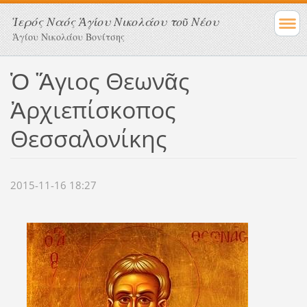
Ἱερός Ναός Ἁγίου Νικολάου τοῦ Νέου
Ἁγίου Νικολάου Βονίτσης
Ὁ Ἅγιος Θεωνᾶς
Ἀρχιεπίσκοπος
Θεσσαλονίκης
2015-11-16 18:27