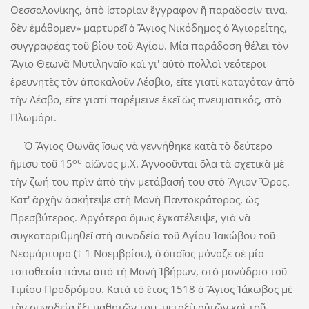
Θεσσαλονίκης, ἀπὸ ἱστορίαν ἔγγραφον ἢ παραδοσίν τινα,
δὲν ἐμάθομεν» μαρτυρεῖ ὁ Ἅγιος Νικόδημος ὁ Ἁγιορείτης,
συγγραφέας τοῦ βίου τοῦ Ἁγίου. Μία παράδοση θέλει τὸν
Ἅγιο Θεωνᾶ Μυτιληναῖο καὶ γι' αὐτὸ πολλοὶ νεότεροι
ἐρευνητὲς τὸν ἀποκαλοῦν Λέσβιο, εἴτε γιατί καταγόταν ἀπὸ
τὴν Λέσβο, εἴτε γιατί παρέμεινε ἐκεῖ ὡς πνευματικός, στὸ
Πλωμάρι.
Ὁ Ἅγιος Θωνᾶς ἴσως νὰ γεννήθηκε κατὰ τὸ δεύτερο
ου
ἥμισυ τοῦ 15
αἰῶνος μ.Χ. Ἀγνοοῦνται ὅλα τὰ σχετικὰ μὲ
τὴν ζωή του πρὶν ἀπὸ τὴν μετάβασή του στὸ Ἅγιον Ὄρος.
Κατ' ἀρχὴν ἀσκήτεψε στὴ Μονὴ Παντοκράτορος, ὡς
Πρεσβύτερος. Ἀργότερα ὅμως ἐγκατέλειψε, γιὰ νὰ
συγκαταριθμηθεῖ στὴ συνοδεία τοῦ Ἁγίου Ἰακώβου τοῦ
Νεομάρτυρα († 1 Νοεμβρίου), ὁ ὁποῖος μόναζε σὲ μία
τοποθεσία πάνω ἀπὸ τὴ Μονὴ Ἰβήρων, στὸ μονύδριο τοῦ
Τιμίου Προδρόμου. Κατὰ τὸ ἔτος 1518 ὁ Ἅγιος Ἰάκωβος μὲ
τὴν συνοδεία ἕξι μαθητῶν του, μεταξὺ αὐτῶν καὶ τοῦ