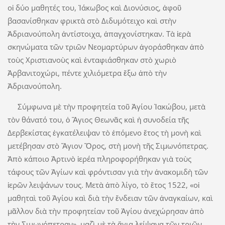
οἱ δύο μαθητές του, Ἰάκωβος καὶ Διονύσιος, ἀφοῦ
βασανίσθηκαν φρικτὰ στὸ Διδυμότειχο καὶ στὴν
Ἀδριανούπολη ἀντίστοιχα, ἀπαγχονίστηκαν. Τὰ ἱερὰ
σκηνώματα τῶν τριῶν Νεομαρτύρων ἀγοράσθηκαν ἀπὸ
τοὺς Χριστιανοὺς καὶ ἐνταφιάσθηκαν στὸ χωριὸ
Ἀρβανιτοχώρι, πέντε χιλιόμετρα ἔξω ἀπὸ τὴν
Ἀδριανούπολη.
Σύμφωνα μὲ τὴν προφητεία τοῦ Ἁγίου Ἰακώβου, μετὰ
τὸν θάνατό του, ὁ Ἅγιος Θεωνᾶς καὶ ἡ συνοδεία τῆς
Δερβεκίστας ἐγκατέλειψαν τὸ ἑπόμενο ἔτος τὴ μονὴ καὶ
μετέβησαν στὸ Ἅγιον Ὄρος, στὴ μονὴ τῆς Σιμωνόπετρας.
Ἀπὸ κάποιο Ἀρτινὸ ἱερέα πληροφορήθηκαν γιὰ τοὺς
τάφους τῶν Ἁγίων καὶ φρόντισαν γιὰ τὴν ἀνακομιδὴ τῶν
ἱερῶν λειψάνων τους. Μετὰ ἀπὸ λίγο, τὸ ἔτος 1522, «οἱ
μαθηταὶ τοῦ Ἁγίου καὶ διὰ τὴν ἔνδειαν τῶν ἀναγκαίων, καὶ
μᾶλλον διὰ τὴν προφητείαν τοῦ Ἁγίου ἀνεχώρησαν ἀπὸ
τὴν Σιμωνόπετραν», μαζὶ μὲ τὰ ἅγια λείψανα τῶν τριῶν