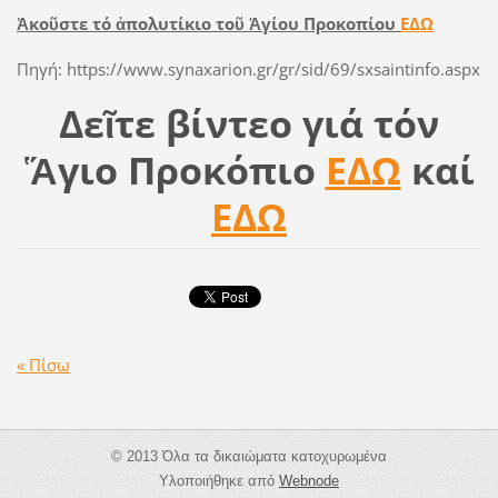
Ἀκοῦστε τό ἀπολυτίκιο τοῦ Ἁγίου Προκοπίου
ΕΔΩ
Πηγή: https://www.synaxarion.gr/gr/sid/69/sxsaintinfo.aspx
Δεῖτε βίντεο γιά τόν
Ἅγιο Προκόπιο
ΕΔΩ
καί
ΕΔΩ
« Πίσω
© 2013 Όλα τα δικαιώματα κατοχυρωμένα
Υλοποιήθηκε από
Webnode