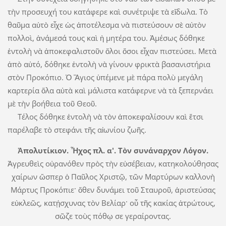
τὴν προσευχή του κατάφερε καὶ συνέτριψε τὰ εἴδωλα. Τὸ
θαῦμα αὐτὸ εἶχε ὡς ἀποτέλεσμα νὰ πιστεύσουν σὲ αὐτὸν
πολλοὶ, ἀνάμεσά τους καὶ ἡ μητέρα του. Ἀμέσως δόθηκε
ἐντολὴ νὰ ἀποκεφαλιστοῦν ὅλοι ὅσοι εἶχαν πιστεύσει. Μετὰ
ἀπὸ αὐτό, δόθηκε ἐντολὴ νὰ γίνουν φρικτὰ βασανιστήρια
στὸν Προκόπιο. Ὁ Ἅγιος ὑπέμενε μὲ πάρα πολὺ μεγάλη
καρτερία ὅλα αὐτὰ καὶ μάλιστα κατάφερνε νὰ τὰ ξεπερνάει
μὲ τὴν βοήθεια τοῦ Θεοῦ.
Τέλος δόθηκε ἐντολὴ νὰ τὸν ἀποκεφαλίσουν καὶ ἔτσι
παρέλαβε τὸ στεφάνι τῆς αἰωνίου ζωῆς.
Ἀπολυτίκιον. Ἦχος πλ. α'. Τὸν συνάναρχον Λόγον.
Ἀγρευθεὶς οὐρανόθεν πρὸς τὴν εὐσέβειαν, κατηκολούθησας
χαίρων ὥσπερ ὁ Παῦλος Χριστῷ, τῶν Μαρτύρων καλλονὴ
Μάρτυς Προκόπιε· ὅθεν δυνάμει τοῦ Σταυροῦ, ἀριστεύσας
εὐκλεῶς, κατῄσχυνας τὸν Βελίαρ· οὗ τῆς κακίας ἀτρώτους,
σῶζε τοὺς πόθῳ σε γεραίροντας.