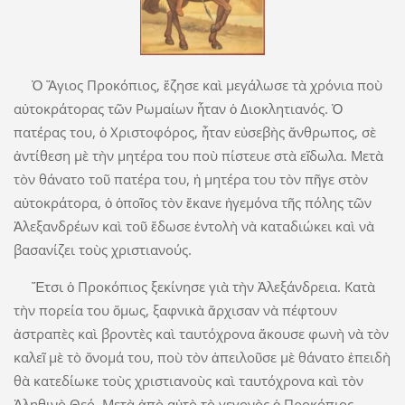
Ὁ Ἅγιος Προκόπιος, ἔζησε καὶ μεγάλωσε τὰ χρόνια ποὺ
αὐτοκράτορας τῶν Ρωμαίων ἦταν ὁ Διοκλητιανός. Ὁ
πατέρας του, ὁ Χριστοφόρος, ἦταν εὐσεβὴς ἄνθρωπος, σὲ
ἀντίθεση μὲ τὴν μητέρα του ποὺ πίστευε στὰ εἴδωλα. Μετὰ
τὸν θάνατο τοῦ πατέρα του, ἡ μητέρα του τὸν πῆγε στὸν
αὐτοκράτορα, ὁ ὁποῖος τὸν ἔκανε ἡγεμόνα τῆς πόλης τῶν
Ἀλεξανδρέων καὶ τοῦ ἔδωσε ἐντολὴ νὰ καταδιώκει καὶ νὰ
βασανίζει τοὺς χριστιανούς.
Ἔτσι ὁ Προκόπιος ξεκίνησε γιὰ τὴν Ἀλεξάνδρεια. Κατὰ
τὴν πορεία του ὅμως, ξαφνικὰ ἄρχισαν νὰ πέφτουν
ἀστραπὲς καὶ βροντὲς καὶ ταυτόχρονα ἄκουσε φωνὴ νὰ τὸν
καλεῖ μὲ τὸ ὄνομά του, ποὺ τὸν ἀπειλοῦσε μὲ θάνατο ἐπειδὴ
θὰ κατεδίωκε τοὺς χριστιανοὺς καὶ ταυτόχρονα καὶ τὸν
Ἀληθινὸ Θεό. Μετὰ ἀπὸ αὐτὸ τὸ γεγονὸς ὁ Προκόπιος