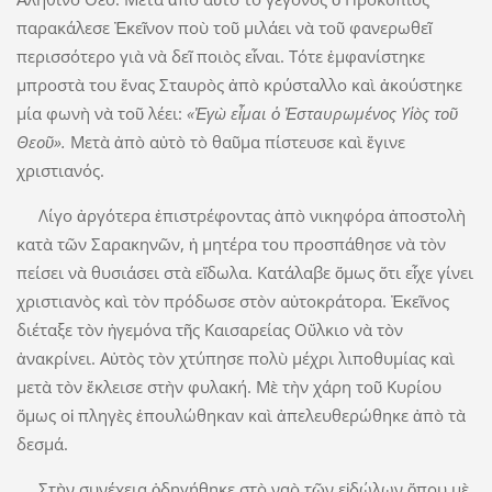
παρακάλεσε Ἐκεῖνον ποὺ τοῦ μιλάει νὰ τοῦ φανερωθεῖ
περισσότερο γιὰ νὰ δεῖ ποιὸς εἶναι. Τότε ἐμφανίστηκε
μπροστὰ του ἕνας Σταυρὸς ἀπὸ κρύσταλλο καὶ ἀκούστηκε
μία φωνὴ νὰ τοῦ λέει:
«Ἐγὼ εἶμαι ὁ Ἐσταυρωμένος Υἱὸς τοῦ
Θεοῦ».
Μετὰ ἀπὸ αὐτὸ τὸ θαῦμα πίστευσε καὶ ἔγινε
χριστιανός.
Λίγο ἀργότερα ἐπιστρέφοντας ἀπὸ νικηφόρα ἀποστολὴ
κατὰ τῶν Σαρακηνῶν, ἡ μητέρα του προσπάθησε νὰ τὸν
πείσει νὰ θυσιάσει στὰ εἴδωλα. Κατάλαβε ὅμως ὅτι εἶχε γίνει
χριστιανὸς καὶ τὸν πρόδωσε στὸν αὐτοκράτορα. Ἐκεῖνος
διέταξε τὸν ἡγεμόνα τῆς Καισαρείας Οὔλκιο νὰ τὸν
ἀνακρίνει. Αὐτὸς τὸν χτύπησε πολὺ μέχρι λιποθυμίας καὶ
μετὰ τὸν ἔκλεισε στὴν φυλακή. Μὲ τὴν χάρη τοῦ Κυρίου
ὅμως οἱ πληγὲς ἐπουλώθηκαν καὶ ἀπελευθερώθηκε ἀπὸ τὰ
δεσμά.
Στὴν συνέχεια ὁδηγήθηκε στὸ ναὸ τῶν εἰδώλων ὅπου μὲ