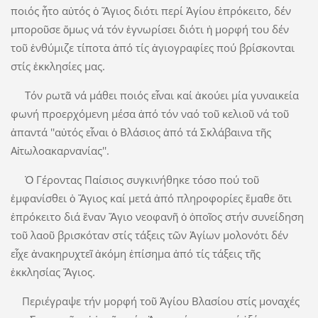
ποιός ἦτο αὐτός ὁ Ἅγιος διότι περί Ἁγίου ἐπρόκειτο, δέν
μποροῦσε ὅμως νά τόν ἐγνωρίσει διότι ἡ μορφή του δέν
τοῦ ἐνθύμιζε τίποτα ἀπό τίς ἁγιογραφίες πού βρίσκονται
στίς ἐκκλησίες μας.
Τόν ρωτᾶ νά μάθει ποιός εἶναι καί ἀκούει μία γυναικεία
φωνή προερχόμενη μέσα ἀπό τόν ναό τοῦ κελιοῦ νά τοῦ
ἁπαντά ''αὐτός εἶναι ὁ Βλάσιος ἀπό τά Σκλάβαινα τῆς
Αἰτωλοακαρνανίας''.
Ὁ Γέροντας Παίσιος συγκινήθηκε τόσο πού τοῦ
ἐμφανίσθει ὁ Ἅγιος καί μετά ἀπό πληροφορίες ἔμαθε ὅτι
ἐπρόκειτο διά ἕναν Ἅγιο νεοφανῆ ὁ ὁποῖος στήν συνείδηση
τοῦ λαοῦ βρισκόταν στίς τάξεις τῶν Ἁγίων μολονότι δέν
εἶχε ἀνακηρυχτεῖ ἀκόμη ἐπίσημα ἀπό τίς τάξεις τῆς
ἐκκλησίας Ἅγιος.
Περιέγραψε τήν μορφή τοῦ Ἁγίου Βλασίου στίς μοναχές