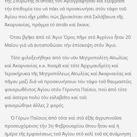
της Σουρωτῆς οἱ ὁποῖες τόν Ἁγιογράφησαν καί ἐξέφρασε
τήν ἐπιθυμία του νά πάει νά προσκυνήσει στόν τάφο τοῦ
Ἁγίου πού εἶχε μάθει πώς βρισκόταν στά Σκλάβαινα τῆς
Ἀκαρνανίας, πράγμα τό ὁποῖο καί ἔκανε.
Ὅταν βγῆκε ἀπό τό Ἅγιο Ὅρος πῆγε στό Ἀγρίνιο ἦταν 20
Μαΐου γιά νά ἀνταποδώσει τήν ἐπίσκεψη στόν Ἅγιο.
Τότε φιλοξενήθηκε ἀπό τόν νῦν Μητροπολίτη Αἰτωλίας
καί Ἀκαρνανίας κ.κ. Κοσμᾶ καί τότε Ἀρχιμανδρίτη καί
Ἱεροκήρυκα τῆς Μητροπόλεως Αἰτωλίας καί Ἀκαρνανίας καί
πῆγαν μαζί διά νά προσκυνήσουν τόν τάφο τοῦ θαυμαστῶς
φανερωθέντος Ἁγίου στόν Γέροντα Παίσιο, πού ἀπό τότε
καί ὕστερα πολύ τόν εὐλαβεῖτο καί τοῦ
φανερώθηκε ἄλλες 2 φορές.
Ὁ Γέρων Παίσιος ἀπό τότε καί στό ἑξῆς ἀγρυπνοῦσε
προσευχόμενος τήν 3η Φεβρουαρίου ὅπου ἦταν καί ἡ
ἡμέρα τῆς ἐμφανίσεως τοῦ Ἁγίου στό κελί τοῦ εἰς ἀνάμνηση