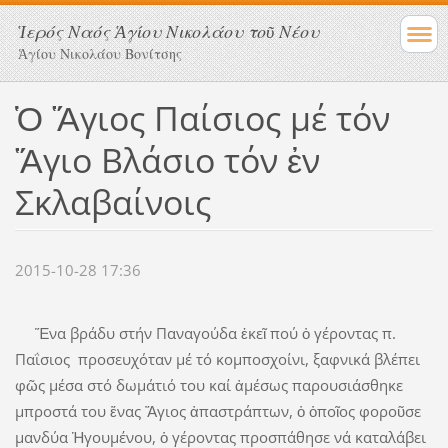
Ἱερός Ναός Ἁγίου Νικολάου τοῦ Νέου
Ἁγίου Νικολάου Βονίτσης
Ὁ Ἅγιος Παίσιος μέ τόν
Ἅγιο Βλάσιο τόν ἐν
Σκλαβαίνοις
2015-10-28 17:36
Ἕνα βράδυ στήν Παναγούδα ἐκεῖ πού ὁ γέροντας π.
Παΐσιος προσευχόταν μέ τό κομποσχοίνι, ξαφνικά βλέπει
φῶς μέσα στό δωμάτιό του καί ἀμέσως παρουσιάσθηκε
μπροστά του ἕνας Ἅγιος ἀπαστράπτων, ὁ ὁποῖος φοροῦσε
μανδύα Ἡγουμένου, ὁ γέροντας προσπάθησε νά καταλάβει