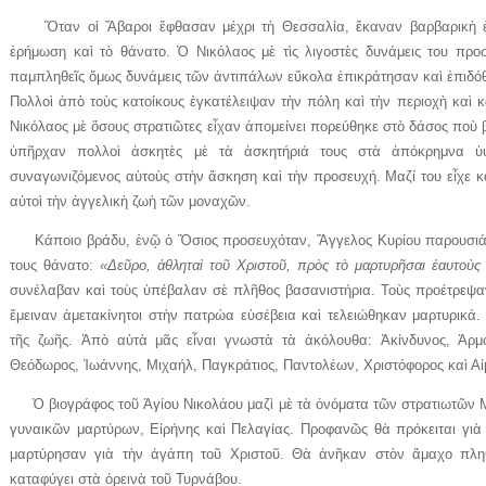
Ὅταν οἱ Ἄβαροι ἔφθασαν μέχρι τὴ Θεσσαλία, ἔκαναν βαρβαρικὴ ἐ
ἐρήμωση καὶ τὸ θάνατο. Ὁ Νικόλαος μὲ τὶς λιγοστὲς δυνάμεις του προ
παμπληθεῖς ὅμως δυνάμεις τῶν ἀντιπάλων εὔκολα ἐπικράτησαν καὶ ἐπιδόθ
Πολλοὶ ἀπὸ τοὺς κατοίκους ἐγκατέλειψαν τὴν πόλη καὶ τὴν περιοχὴ καὶ κ
Νικόλαος μὲ ὅσους στρατιῶτες εἶχαν ἀπομείνει πορεύθηκε στὸ δάσος ποὺ 
ὑπῆρχαν πολλοὶ ἀσκητὲς μὲ τὰ ἀσκητήριά τους στὰ ἀπόκρημνα ὑ
συναγωνιζόμενος αὐτοὺς στὴν ἄσκηση καὶ τὴν προσευχή. Μαζί του εἶχε κα
αὐτοὶ τὴν ἀγγελικὴ ζωὴ τῶν μοναχῶν.
Κάποιο βράδυ, ἐνῷ ὁ Ὅσιος προσευχόταν, Ἄγγελος Κυρίου παρουσιάσθ
τους θάνατο:
«Δεῦρο, ἀθληταὶ τοῦ Χριστοῦ, πρὸς τὸ μαρτυρῆσαι ἑαυτοὺς
συνέλαβαν καὶ τοὺς ὑπέβαλαν σὲ πλῆθος βασανιστήρια. Τοὺς προέτρεψαν
ἔμειναν ἀμετακίνητοι στὴν πατρώα εὐσέβεια καὶ τελειώθηκαν μαρτυρικά.
τῆς ζωῆς. Ἀπὸ αὐτὰ μᾶς εἶναι γνωστὰ τὰ ἀκόλουθα: Ἀκίνδυνος, Ἁρμόδ
Θεόδωρος, Ἰωάννης, Μιχαήλ, Παγκράτιος, Παντολέων, Χριστόφορος καὶ Αἰμ
Ὁ βιογράφος τοῦ Ἁγίου Νικολάου μαζὶ μὲ τὰ ὀνόματα τῶν στρατιωτῶν Μ
γυναικῶν μαρτύρων, Εἰρήνης καὶ Πελαγίας. Προφανῶς θὰ πρόκειται γιὰ 
μαρτύρησαν γιὰ τὴν ἀγάπη τοῦ Χριστοῦ. Θὰ ἀνῆκαν στὸν ἄμαχο πλη
καταφύγει στὰ ὀρεινὰ τοῦ Τυρνάβου.