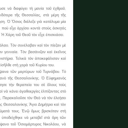
ε νὰ διαφύγει τὴ μανία τοῦ ἐχθροῦ.
νδότερα τῆς Θεσσαλίας, στὰ μέρη τῆς
ση. Ὁ Ὅσιος διάλεξε γιὰ κατάλυμα μία
 ποὺ εἶχε ἀρχίσει κοντὰ στοὺς ἀσκητὲς
Ἡ Χάρη τοῦ Θεοῦ τὸν εἶχε ἐπισκιάσει.
λαο. Τὸν συνέλαβαν καὶ τὸν πίεζαν μὲ
αν γενναία. Τὸν βασάνιζαν καὶ ἐκεῖνος
νιστήρια. Τελικὰ τὸν ἀποκεφάλισαν καὶ
εἰσῆλθε στὴ χαρὰ τοῦ Κυρίου του.
ίψανα τῶν μαρτύρων τοῦ Τυρνάβου. Τὸ
ιανὸ τῆς Θεσσαλονίκης. Ὁ Εὐφημιανὸς
ησε τὴν θεραπεία του σὲ ὅλους τοὺς
αὶ νὰ κάνει ἀγαθοεργίες ἐλπίζοντας στὸ
ς. Παρακαλοῦσε τὸν Θεὸ νὰ τὸν ἐλεήσει
ῆς Θεσσαλονίκης Ἅγιο Δημήτριο καὶ τὸν
αύματά τους. Ἐνῷ ὅμως βρισκόταν στὴ
 ὑποδείχθηκε νὰ μεταβεῖ στὰ ὄρη τῶν
είψανο τοῦ Ὁσιομάρτυρος Νικολάου, νὰ