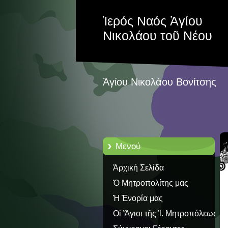
Ἱερός Ναός Ἁγίου
Νικολάου τοῦ Νέου
Ἁγίου Νικολάου Βονίτσης
Μενού
Ἀρχική Σελίδα
Ὁ Μητροπολίτης μας
Ἡ Ἐνορία μας
Οἱ Ἅγιοι τῆς Ἱ. Μητροπόλεως