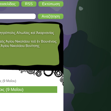
τοσελίδας
RSS
Εκτύπωση
ς (9 Μαΐου)
ις (9 Μαΐου)