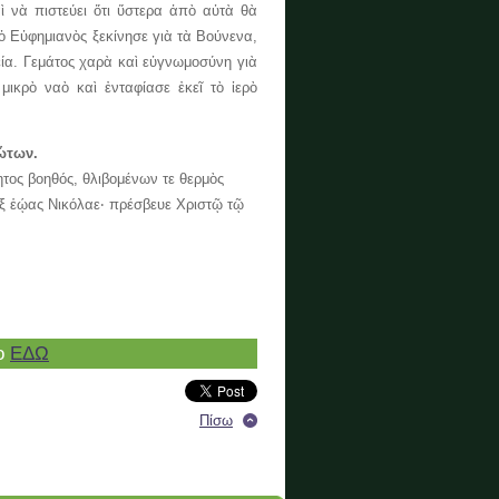
ὶ νὰ πιστεύει ὅτι ὕστερα ἀπὸ αὐτὰ θὰ
ὁ Εὐφημιανὸς ξεκίνησε γιὰ τὰ Βούνενα,
εία. Γεμάτος χαρὰ καὶ εὐγνωμοσύνη γιὰ
μικρὸ ναὸ καὶ ἐνταφίασε ἐκεῖ τὸ ἱερὸ
ώτων.
τος βοηθός, θλιβομένων τε θερμὸς
ἐξ ἑῴας Νικόλαε‧ πρέσβευε Χριστῷ τῷ
αο
ΕΔΩ
Πίσω