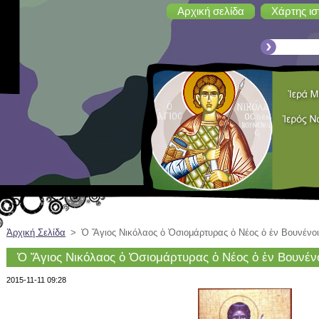
Αρχική σελίδα
Χάρτης ισ
Ἀρχική Σελίδα
>
Ὁ Ἅγιος Νικόλαος ὁ Ὁσιομάρτυρας ὁ Νέος ὁ ἐν Βουνένοι
Ὁ Ἅγιος Νικόλαος ὁ Ὁσιομάρτυρας ὁ Νέος ὁ ἐν Βουνένο
2015-11-11 09:28