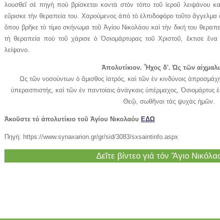
λουσθεῖ σὲ πηγὴ ποὺ βρίσκεται κοντὰ στὸν τόπο τοῦ ἱεροῦ λειψάνου κα
εὕρισκε τὴν θεραπεία του. Χαρούμενος ἀπὸ τὸ ἐλπιδοφόρο τοῦτο ἄγγελμα 
ὅπου βρῆκε τὸ τίμιο σκήνωμα τοῦ Ἁγίου Νικολάου καὶ τὴν δική του θεραπ
τὴ θεραπεία ποὺ τοῦ χάρισε ὁ Ὁσιομάρτυρας τοῦ Χριστοῦ, ἔκτισε ἕνα 
λείψανο.
Ἀπολυτίκιον. Ἦχος δ'. Ὡς τῶν αἰχμαλ
Ως τῶν νοσούντων ὁ ἄμισθος ἰατρός, καὶ τῶν ἐν κινδύνοις ἀπροσμάχη
ὑπερασπιστής, καὶ τῶν ἐν παντοίαις ἀνάγκαις ὑπέρμαχος, Ὁσιομάρτυς 
Θεῷ, σωθῆναι τὰς ψυχὰς ἡμῶν.
Ἀκοῦστε τό ἀπολυτίκιο τοῦ Ἁγίου Νικολαόυ
ΕΔΩ
Πηγή: https://www.synaxarion.gr/gr/sid/3083/sxsaintinfo.aspx
Δεῖτε βίντεο γιά τόν Ἅγιο Νικόλ