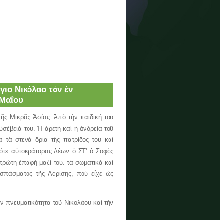
γιο Νικόλαο τόν ἐν
 Μαΐου
ς Μικρᾶς Ἀσίας. Ἀπὸ τὴν παιδική του
ὐσέβειά του. Ἡ ἀρετὴ καὶ ἡ ἀνδρεία τοῦ
τὰ στενὰ ὅρια τῆς πατρίδος του καὶ
ότε αὐτοκράτορας Λέων ὁ ΣΤ' ὁ Σοφὸς
 πρώτη ἐπαφὴ μαζί του, τὰ σωματικὰ καὶ
οσπάσματος τῆς Λαρίσης, ποὺ εἶχε ὡς
 πνευματικότητα τοῦ Νικολάου καὶ τὴν