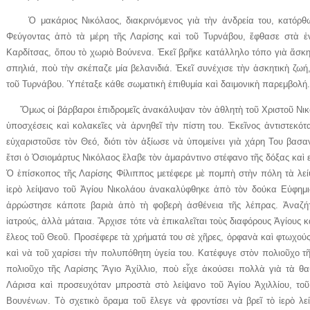
Ὁ μακάριος Νικόλαος, διακρινόμενος γιὰ τὴν ἀνδρεία του, κατόρθωσ
Φεύγοντας ἀπὸ τὰ μέρη τῆς Λαρίσης καὶ τοῦ Τυρνάβου, ἔφθασε στὰ ἐ
Καρδίτσας, ὅπου τὸ χωριὸ Βούνενα. Ἐκεῖ βρῆκε κατάλληλο τόπο γιὰ ἄσκη
σπηλιά, ποὺ τὴν σκέπαζε μία βελανιδιά. Ἐκεῖ συνέχισε τὴν ἀσκητικὴ ζωή,
τοῦ Τυρνάβου. Ὑπέταξε κάθε σωματικὴ ἐπιθυμία καὶ δαιμονικὴ παρεμβολή. 
Ὅμως οἱ βάρβαροι ἐπιδρομεῖς ἀνακάλυψαν τὸν ἀθλητὴ τοῦ Χριστοῦ Νικό
ὑποσχέσεις καὶ κολακεῖες νὰ ἀρνηθεῖ τὴν πίστη του. Ἐκεῖνος ἀντιστεκότ
εὐχαριστοῦσε τὸν Θεό, διότι τὸν ἀξίωσε νὰ ὑπομείνει γιὰ χάρη Του βασα
ἔτσι ὁ Ὁσιομάρτυς Νικόλαος ἔλαβε τὸν ἀμαράντινο στέφανο τῆς δόξας καὶ 
Ὁ ἐπίσκοπος τῆς Λαρίσης Φίλιππος μετέφερε μὲ πομπὴ στὴν πόλη τὰ λε
ἱερὸ λείψανο τοῦ Ἁγίου Νικολάου ἀνακαλύφθηκε ἀπὸ τὸν δούκα Εὐφημ
ἀρρώστησε κάποτε βαριὰ ἀπὸ τὴ φοβερὴ ἀσθένεια τῆς λέπρας. Ἀναζήτ
ἰατρούς, ἀλλὰ μάταια. Ἄρχισε τότε νὰ ἐπικαλεῖται τοὺς διαφόρους Ἁγίους κ
ἔλεος τοῦ Θεοῦ. Προσέφερε τὰ χρήματά του σὲ χῆρες, ὀρφανὰ καὶ φτωχού
καὶ νὰ τοῦ χαρίσει τὴν πολυπόθητη ὑγεία του. Κατέφυγε στὸν πολιοῦχο τ
πολιοῦχο τῆς Λαρίσης Ἅγιο Ἀχίλλιο, ποὺ εἶχε ἀκούσει πολλὰ γιὰ τὰ θ
Λάρισα καὶ προσευχόταν μπροστὰ στὸ λείψανο τοῦ Ἁγίου Ἀχιλλίου, τοῦ
Βουνένων. Τὸ σχετικὸ ὅραμα τοῦ ἔλεγε νὰ φροντίσει νὰ βρεῖ τὸ ἱερὸ λ