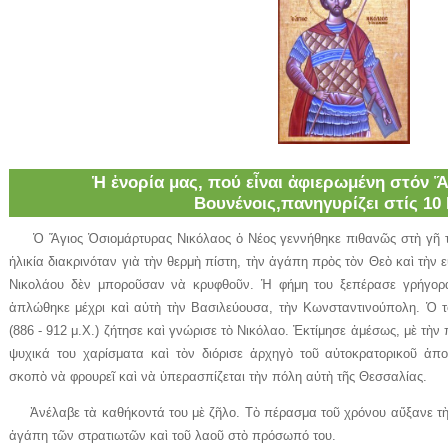
Ἡ ἐνορία μας, πού εἶναι ἀφιερωμένη στόν Ἅ
Βουνένοις,πανηγυρίζει στίς 10
Ὁ Ἅγιος Ὁσιομάρτυρας Νικόλαος ὁ Νέος γεννήθηκε πιθανῶς στὴ γῆ τῆ
ἡλικία διακρινόταν γιὰ τὴν θερμὴ πίστη, τὴν ἀγάπη πρὸς τὸν Θεὸ καὶ τὴν ε
Νικολάου δὲν μποροῦσαν νὰ κρυφθοῦν. Ἡ φήμη του ξεπέρασε γρήγορα 
ἁπλώθηκε μέχρι καὶ αὐτὴ τὴν Βασιλεύουσα, τὴν Κωνσταντινούπολη. Ὁ τ
(886 - 912 μ.Χ.) ζήτησε καὶ γνώρισε τὸ Νικόλαο. Ἐκτίμησε ἀμέσως, μὲ τὴν
ψυχικά του χαρίσματα καὶ τὸν διόρισε ἀρχηγὸ τοῦ αὐτοκρατορικοῦ ἀπ
σκοπὸ νὰ φρουρεῖ καὶ νὰ ὑπερασπίζεται τὴν πόλη αὐτὴ τῆς Θεσσαλίας.
Ἀνέλαβε τὰ καθήκοντά του μὲ ζῆλο. Τὸ πέρασμα τοῦ χρόνου αὔξανε τὴν
ἀγάπη τῶν στρατιωτῶν καὶ τοῦ λαοῦ στὸ πρόσωπό του.