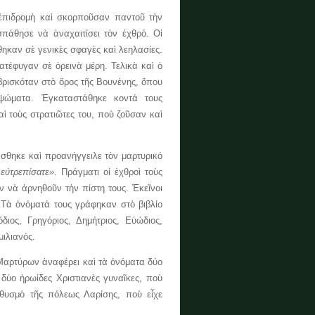
πιδρομὴ καὶ σκορποῦσαν παντοῦ τὴν
σπάθησε νὰ ἀναχαιτίσει τὸν ἐχθρό. Οἱ
ηκαν σὲ γενικὲς σφαγὲς καὶ λεηλασίες.
ατέφυγαν σὲ ὀρεινὰ μέρη. Τελικὰ καὶ ὁ
βρισκόταν στὸ ὄρος τῆς Βουνένης, ὅπου
ψώματα. Ἐγκαταστάθηκε κοντά τους
ὶ τοὺς στρατιῶτες του, ποὺ ζοῦσαν καὶ
ηκε καὶ προανήγγειλε τὸν μαρτυρικό
 εὐτρεπίσατε»
. Πράγματι οἱ ἐχθροὶ τοὺς
 νὰ ἀρνηθοῦν τὴν πίστη τους. Ἐκεῖνοι
 Τὰ ὀνόματά τους γράφηκαν στὸ βιβλίο
ιος, Γρηγόριος, Δημήτριος, Εὐώδιος,
ιλιανός.
αρτύρων ἀναφέρει καὶ τὰ ὀνόματα δύο
δύο ἡρωίδες Χριστιανὲς γυναῖκες, ποὺ
θυσμὸ τῆς πόλεως Λαρίσης, ποὺ εἶχε