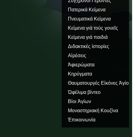
Σύγχρονοι Γέροντες
Πατερικά Κείμενα
Πνευματικά Κείμενα
Κείμενα γιά τούς γονεῖς
Κείμενα γιά παιδιά
Διδακτικές ἱστορίες
Αἱρέσεις
Ἀφιερώματα
Κηρύγματα
Θαυματουργές Εἰκόνες Ἁγίου
Ὅρους
Ὠφέλιμα βίντεο
Βίοι Ἁγίων
Μοναστηριακή Κουζίνα
Ἐπικοινωνία