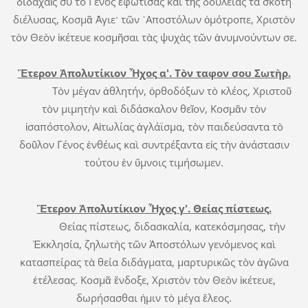
διδαχαῖς σὺ τὸ Γένος ἐφώτισας καί τῆς δουλείας τὰ σκότη
διέλυσας, Κοσμᾶ ῞Αγιε· τῶν ᾿Αποστόλων ὁμότροπε, Χριστὸν
τὸν Θεὸν ἱκέτευε κοσμῆσαι τὰς ψυχὰς τῶν ἀνυμνούντων σε.
Ἕτερον Ἀπολυτίκιον Ἦχος α'. Τὸν ταφον σου Σωτὴρ.
Τὸν μέγαν ἀθλητήν, ὀρθοδόξων τὸ κλέος, Χριστοῦ
τὸν μιμητὴν καὶ διδάσκαλον θεῖον, Κοσμᾶν τὸν
ἰσαπόστολον, Αἰτωλίας ἀγλάϊσμα, τὸν παιδεύσαντα τὸ
δοῦλον Γένος ἐνθέως καὶ συντρέξαντα εἰς τὴν ἀνάστασιν
τούτου ἐν ὕμνοις τιμήσωμεν.
Ἕτερον Ἀπολυτίκιον Ἦχος γ'. Θείας πίστεως.
Θείας πίστεως, διδασκαλία, κατεκόσμησας, τὴν
Ἐκκλησία, ζηλωτὴς τῶν Ἀποστόλων γενόμενος καὶ
κατασπείρας τὰ θεία διδάγματα, μαρτυρικῶς τὸν ἀγῶνα
ἐτέλεσας. Κοσμᾶ ἔνδοξε, Χριστὸν τὸν Θεὸν ἱκέτευε,
δωρήσασθαι ἠμιν τὸ μέγα ἔλεος.