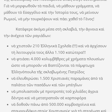
Γιὰ νὰ μορφωθοῦν τὰ παιδιά, νὰ μάθουν γράμματα, νὰ
μάθουν τὸ Εὐαγγέλιο καὶ τὴν Ἱστορία τους, νὰ μείνουν
Ρωμιοί, νὰ μὴν τουρκέψουν καὶ πάει χαθεῖ τὸ Γένος!
Κατάφερε ἀκόμα μέσα στὴ σκλαβιά, τὴν ἄγνοια καὶ
τὴν ἀνέχεια τῶν ραγιάδων:
νὰ χτιστοῦν 210 Ἑλληνικὰ Σχολεῖα (!!!) καὶ νὰ ἀρχίσουν
τὴ λειτουργία τοὺς ἄλλα 1.100 κατώτερα!!!
νὰ φτιάσει 4.000 κολυμβῆθρες μὲ χρήματα πλουσίων
ὥστε νὰ μποροῦν νὰ Βαπτίζονται τὰ πάμφτωχα
Ἑλληνόπουλα τῆς σκλαβωμένης Πατρίδος
νὰ ἐλευθερώσει 1.500 Χριστιανὲς παραμάνες ἀπὸ τὰ
παλάτια τῶν πασάδων καὶ τῶν μπέηδων
νὰ μπολιαστοῦν μὲ προτροπὲς τοῦ χιλιάδες ἄγρια
δέντρα καὶ νὰ μετατραποῦν σὲ καρποφόρα
νὰ δοθοῦν πάνω ἀπὸ 500.000 κομβοσχοίνια καὶ
σταυρουδάκια στοὺς Χριστιανοὺς γιὰ τὴ στερέωση καὶ