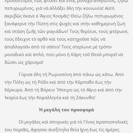
Χρυσόστομος πῶς φτάνει καὶ ἕνας μονάχα ἄνθρωπος, ζήλω
πεπυρωμένος, γιὰ νὰ ἀλλάξει ὅλη τὴν κοινωνία! Αὐτὸ
ἀκριβῶς ἔκανε ὁ Ἅγιος Κοσμᾶς! Θείω ζήλω πεπυρωμένος
ξανάφερνε τὴν Πίστη στὶς ψυχὲς καὶ στὴν καθημερινὴ ζωὴ
καὶ στάση ζωῆς τῶν ραγιάδων! Τοὺς θερίευε, τοὺς φτέρωνε,
τοὺς ἔδειχνε τὸ ὀρθὸ καὶ τοὺς κατηχοῦσε πῶς νὰ
ἀπαλλαγοῦν ἀπὸ τὸ σάπιο! Τοὺς στερίωνε μὲ τρόπο
μοναδικὸ καὶ ἁπλό, ποὺ μόνο ἡ Χάρη τοῦ Θεοῦ μπορεῖ νὰ
δώσει ὡς χάρισμα!
Γύρισε ὅλη τὴ Ρωμιοσύνη ἀπὸ πάνω ὡς κάτω. Ἀπὸ
τὴν Πόλη ὡς τὴ Ρόδο καὶ ἀπὸ τὴν Κάρπαθο ἕως τὴν
Κέρκυρα. Ἀπὸ τὴ Βόρειο Ἤπειρο ὡς τὸ Αἴγιο καὶ ἀπὸ τὴν
Ἰκαρία ἕως τὴν Κεφαλληνία καὶ τὴ Ζάκυνθο!
Ἡ μεγάλη του προσφορὰ
Οἱ μεγάλες καὶ ἱστορικὲς γιὰ τὸ Γένος ἱεραποστολικές
του πορεῖες, ἄφησαν ἀνεξίτηλα θεία ἴχνη ἕως τὶς ἡμέρες