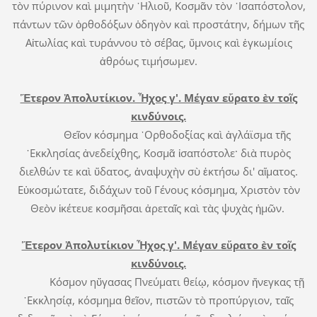
τὸν πύρινον καὶ μιμητὴν ᾿Ηλιοῦ, Κοσμᾶν τὸν ᾿Ισαπόστολον,
πάντων τῶν ὀρθοδόξων ὁδηγὸν καὶ προστάτην, δήμων τῆς
Αἰτωλίας καὶ τυράννου τὸ σέβας, ὕμνοις καὶ ἐγκωμίοις
ἀθρόως τιμήσωμεν.
Ἕτερον Ἀπολυτίκιον. Ἦχος γ'. Μέγαν εὔρατο ὲν τοῖς
κινδύνοις.
Θεῖον κόσμημα ᾿Ορθοδοξίας καὶ ἀγλάϊσμα τῆς
᾿Εκκλησίας ἀνεδείχθης, Κοσμᾶ ἰσαπόστολε· διὰ πυρὸς
διελθών τε καὶ ὕδατος, ἀναψυχὴν σὺ ἐκτήσω δι' αἵματος.
Εὐκοσμώτατε, διδάχων τοῦ Γένους κόσμημα, Χριστὸν τὸν
Θεὸν ἱκέτευε κοσμῆσαι ἀρεταῖς καὶ τὰς ψυχὰς ἡμῶν.
Ἕτερον Ἀπολυτίκιον Ἦχος γ'. Μέγαν εὔρατο ὲν τοῖς
κινδύνοις.
Κόσμον ηὔγασας Πνεύματι θείῳ, κόσμον ἤνεγκας τῇ
᾿Εκκλησίᾳ, κόσμημα θεῖον, πιστῶν τὸ προπύργιον, ταῖς