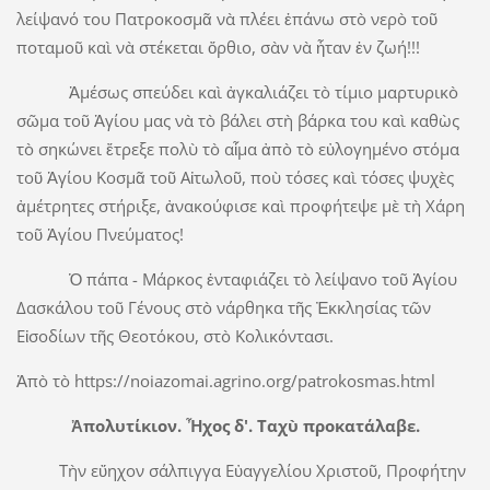
λείψανό του Πατροκοσμᾶ νὰ πλέει ἐπάνω στὸ νερὸ τοῦ
ποταμοῦ καὶ νὰ στέκεται ὄρθιο, σὰν νὰ ἦταν ἐν ζωή!!!
Ἀμέσως σπεύδει καὶ ἀγκαλιάζει τὸ τίμιο μαρτυρικὸ
σῶμα τοῦ Ἁγίου μας νὰ τὸ βάλει στὴ βάρκα του καὶ καθὼς
τὸ σηκώνει ἔτρεξε πολὺ τὸ αἷμα ἀπὸ τὸ εὐλογημένο στόμα
τοῦ Ἁγίου Κοσμᾶ τοῦ Αἰτωλοῦ, ποὺ τόσες καὶ τόσες ψυχὲς
ἀμέτρητες στήριξε, ἀνακούφισε καὶ προφήτεψε μὲ τὴ Χάρη
τοῦ Ἁγίου Πνεύματος!
Ὁ πάπα - Μάρκος ἐνταφιάζει τὸ λείψανο τοῦ Ἁγίου
Δασκάλου τοῦ Γένους στὸ νάρθηκα τῆς Ἐκκλησίας τῶν
Εἰσοδίων τῆς Θεοτόκου, στὸ Κολικόντασι.
Ἀπὸ τὸ https://noiazomai.agrino.org/patrokosmas.html
Ἀπολυτίκιον. Ἦχος δ'. Ταχὺ προκατάλαβε.
Τὴν εὔηχον σάλπιγγα Εὐαγγελίου Χριστοῦ, Προφήτην