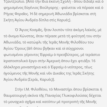
Τζαντζούλιο. [Ἀπὸ τὴν ἴδια ἐκείνη Σχολὴ - ὅπου δίδαξε καὶ ὁ
φημισμένος Εὐγένιος Βούλγαρης - φαίνεται νὰ πέρασε καὶ ὁ
Ρήγας Φεραῖος. Ἡ δὲ σημερινὴ Ἀθωνιάδα βρίσκεται στὴ
Σκήτη Ἁγίου Ἀνδρέα δίπλα στὶς Καρυές].
Ὁ Ἅγιος Κοσμᾶς, ἦταν λοιπὸν τότε ἀκόμη λαϊκός, μὲ
τὸ ὄνομα Κώνστας, ὅταν πέρασε μετὰ τὴ φοίτησή του στὴν
Ἀθωνιάδα, τὸ κατώφλι τῆς Ἱερᾶς Μονῆς Φιλοθέου του
Ἁγίου Ὅρους [ἂπ΄ ὅπου βγῆκαν καὶ οἱ σύγχρονοι
φωτισμένοι γέροντες Ἐφραὶμ ὁ πρεσβύτερος, μὲ τεράστιο
ἱεραποστολικὸ ἔργο στὴν Ἀμερικὴ ὅπου ἔχει φτιάξει 16
ὁλόκληρα μοναστήρια καὶ ὁ Ἐφραὶμ ὁ νεότερος, τέως
ἡγούμενος τῆς Μονῆς καὶ νῦν Δικαῖος της Ἱερᾶς Σκήτης
Ἁγίου Ἀνδρέα (Σεράι, Καρυές)].
Στὴν Ι.Μ. Φιλοθέου, τὸ Μοναστήρι ὅπου βρίσκεται ἡ
θαυματουργὴ εἰκόνα τῆς Παναγίας Γλυκοφιλούσας δέχεται
τὸ μοναχικὸ σχῆμα καὶ κατόπιν μὲ προτροπὴ τῆς Μονῆς