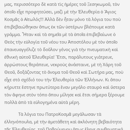
μας, περισσότερο δὲ κατὰ τὶς ἡμέρες τοῦ Ξεσηκωμοῦ, τὸν
ὁποῖο εἶχε προφητεύσει, μαζὶ μὲ τὴν Ἐλευθερία ὁ Ἅγιος
Κοσμᾶς ὁ Αἰτωλός!!! Ἀλλὰ δὲν ἦταν μόνο τὰ λόγια του ποὺ
ἐπιβεβαιώθηκαν ὅπως ἐκ τῶν ὑστέρων βλέπουμε κατὰ
γράμμα. Ἦταν καὶ τὰ σημεῖα μὲ τὰ ὁποῖα ἐπιβεβαίωνε ὁ
Θεὸς τὴν εὐλογία τοῦ νέου του Ἀποστόλου μὲ τὸν ὁποῖο
ἐπανευαγγέλιζε τὸ δοῦλον γένος γιὰ τὴν πνευματικὴ καὶ
ἐθνικὴ αὐτοῦ Ἐλευθερία! Ἔτσι, παράλυτους γιάτρευε,
ἀρρώστους θεράπευε, νεκροὺς ἀνάσταινε, μὲ τὴ Χάρη τοῦ
Θεοῦ, δοξάζοντας τὸ ὄνομα τοῦ Θεοῦ καὶ Σωτήρα μας, ποὺ
εἶχε στὸ σχέδιό του τὴν Ἐλευθερία τῶν Ἑλλήνων. Κι ὅπου
κήρυττε ἔστηνε πρωτύτερα ἕναν μεγάλο σταυρὸ καὶ ὕστερα
τὸν ἄφηνε στὸν τόπο ὅπου μίλησε καὶ ἔτσι σήμερα ξέρουμε
πολλὰ ἀπὸ τὰ εὐλογημένα αὐτὰ μέρη.
Τὰ λόγια του ΠατροΚοσμᾶ μεγάλωσαν τὰ
ἑλληνόπουλα, μὲ τὴν ἀμετάθετη καὶ ἀκλόνητη βεβαιότητα
τῆς Ἐλευθερίας, τοῦ Ποθούμενου ὅπως ἔλεγε συνθηματικά.