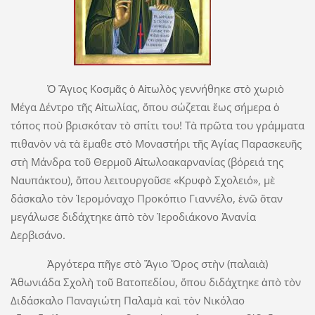
Ὁ Ἅγιος Κοσμᾶς ὁ Αἰτωλὸς γεννήθηκε στὸ χωριὸ
Μέγα Δέντρο τῆς Αἰτωλίας, ὅπου σώζεται ἕως σήμερα ὁ
τόπος ποὺ βρισκόταν τὸ σπίτι του! Τὰ πρῶτα του γράμματα
πιθανὸν νὰ τὰ ἔμαθε στὸ Μοναστήρι τῆς Ἁγίας Παρασκευῆς
στὴ Μάνδρα τοῦ Θερμοῦ Αἰτωλοακαρνανίας (βόρειά της
Ναυπάκτου), ὅπου λειτουργοῦσε «Κρυφὸ Σχολειό», μὲ
δάσκαλο τὸν Ἱερομόναχο Προκόπιο Γιαννέλο, ἐνῶ ὅταν
μεγάλωσε διδάχτηκε ἀπὸ τὸν Ἱεροδιάκονο Ἀνανία
Δερβισάνο.
Ἀργότερα πῆγε στὸ Ἅγιο Ὅρος στὴν (παλαιὰ)
Ἀθωνιάδα Σχολὴ τοῦ Βατοπεδίου, ὅπου διδάχτηκε ἀπὸ τὸν
Διδάσκαλο Παναγιώτη Παλαμὰ καὶ τὸν Νικόλαο