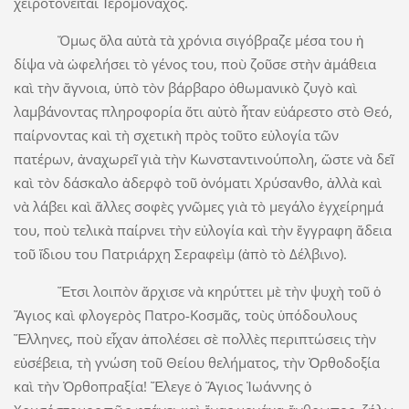
χειροτονεῖται Ἱερομόναχος.
Ὅμως ὅλα αὐτὰ τὰ χρόνια σιγόβραζε μέσα του ἡ
δίψα νὰ ὠφελήσει τὸ γένος του, ποὺ ζοῦσε στὴν ἀμάθεια
καὶ τὴν ἄγνοια, ὑπὸ τὸν βάρβαρο ὀθωμανικὸ ζυγὸ καὶ
λαμβάνοντας πληροφορία ὅτι αὐτὸ ἦταν εὐάρεστο στὸ Θεό,
παίρνοντας καὶ τὴ σχετικὴ πρὸς τοῦτο εὐλογία τῶν
πατέρων, ἀναχωρεῖ γιὰ τὴν Κωνσταντινούπολη, ὥστε νὰ δεῖ
καὶ τὸν δάσκαλο ἀδερφὸ τοῦ ὀνόματι Χρύσανθο, ἀλλὰ καὶ
νὰ λάβει καὶ ἄλλες σοφὲς γνῶμες γιὰ τὸ μεγάλο ἐγχείρημά
του, ποὺ τελικὰ παίρνει τὴν εὐλογία καὶ τὴν ἔγγραφη ἄδεια
τοῦ ἴδιου του Πατριάρχη Σεραφεὶμ (ἀπὸ τὸ Δέλβινο).
Ἔτσι λοιπὸν ἄρχισε νὰ κηρύττει μὲ τὴν ψυχὴ τοῦ ὁ
Ἅγιος καὶ φλογερὸς Πατρο-Κοσμᾶς, τοὺς ὑπόδουλους
Ἕλληνες, ποὺ εἶχαν ἀπολέσει σὲ πολλὲς περιπτώσεις τὴν
εὐσέβεια, τὴ γνώση τοῦ Θείου θελήματος, τὴν Ὀρθοδοξία
καὶ τὴν Ὀρθοπραξία! Ἔλεγε ὁ Ἅγιος Ἰωάννης ὁ