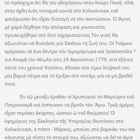
τὸ πρόσχημα ὅτι θὰ τὸν ὁδηγήσουν στὸν Κοὺρτ Πασά, πλάι
στὴν ὄχθη ἑνὸς ποταμοῦ κοντὰ στὸ Κολικόντασι τοῦ
φανέρωσαν ὅτι εἶχαν διαταγὴ νὰ τὸν σκοτώσουν. Ὁ Ἅγιος
μὲ χαρὰ δέχθηκε τὴν ἀπόφαση καὶ γονατιστὸς
προσευχήθηκε στὸ Θεὸ εὐχαριστώντας Τὸν γιατί θὰ
ἀξιωνόταν νὰ θυσιάσει γιὰ Ἐκεῖνον τὴ ζωή του. Οἱ Τοῦρκοι
κρέμασαν σὲ ἕνα δέντρο τὸν Ἱερομάρτυρα καὶ Ἰσαποστόλο ?
γιὸ Κοσμᾶ τὸν Αἰτωλὸ στὶς 24 Αὐγούστου 1779, στὰ ἑξήντα
πέντε του χρόνια! Κατόπιν, ἔδεσαν στὸ τίμιο λείψανό του
μία βαριὰ πέτρα καὶ τὸ ἔριξαν στὸ ποτάμι γιὰ νὰ μὴ βρεθεῖ
ποτέ.
Ἐν τῷ μεταξὺ ἔμαθαν οἱ Χριστιανοὶ τὸ Μαρτύριο τοῦ
Πατροκοσμᾶ καὶ ἔσπευσαν νὰ βροῦν τὸν Ἅγιο. Τρεῖς ἡμέρες
εἶχαν περάσει ἄκαρπες, ὥσπου ὢ τοῦ θαύματος! Ὁ
ἐφημέριος της Ἐκκλησία τῆς Ὑπεραγίας Θεοτόκου στὸ
Κολικόντασι, ὁ πάπα - Μάρκος, μπαίνει στὸ βαρκάκι του καὶ
κάνοντας μὲ πίστη τὸ σταυρό του, ἀξιώνεται νὰ δεῖ τὸ ἅγιο