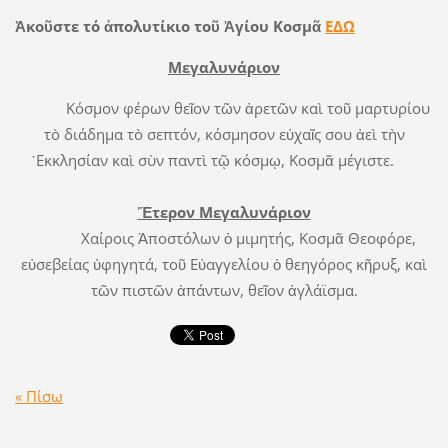
Ἀκοῦστε τό ἀπολυτίκιο τοῦ Ἁγίου Κοσμᾶ
ΕΔΩ
Μεγαλυνάριον
Κόσμον φέρων θεῖον τῶν ἀρετῶν καὶ τοῦ μαρτυρίου
τὸ διάδημα τὸ σεπτόν, κόσμησον εὐχαῖς σου ἀεὶ τὴν
᾿Εκκλησίαν καὶ σὺν παντὶ τῷ κόσμῳ, Κοσμᾶ μέγιστε.
Ἕτερον Μεγαλυνάριον
Χαίροις Ἀποστόλων ὁ μιμητής, Κοσμᾶ Θεοφόρε,
εὐσεβείας ὑφηγητά, τοῦ Εὐαγγελίου ὁ θεηγόρος κῆρυξ, καὶ
τῶν πιστῶν ἁπάντων, θεῖον ἀγλάϊσμα.
« Πίσω