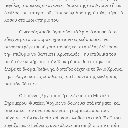
μεγάλες τούρκικες οἰκογένειες. Διοικητὴς στὸ Ἀγρίνιο ἦταν
ὁ φίλος του πατέρα τοῦ , Γιουσοὺφ Ἀράπης, ὁποῖος πῆρε τὸ
Χασᾶν στὸ Διοικητήριό του.
Ο νεαρὸς Χασᾶν ἀγαποῦσε τὸ Χριστὸ καὶ αὐτὸ τὸ
ἔδειχνε μὲ τὸ νὰ φοράει χριστιανικὲς ἐνδυμασίες, νὰ
συναναστρέφεται μὲ χριστιανοὺς καὶ στὸ τέλος ἐξέφρασε
τὴν ἐπιθυμία νὰ βαπτιστεῖ Χριστιανός. Τὴν ἐπιθυμία τοῦ
αὐτὴ τὴν ἐκπλήρωσε στὴν Ἰθάκη ὅπου βαπτίστηκε καὶ
ἔλαβε τὸ ὄνομα, Ἰωάννης, ὁ ὁποῖος δέχτηκε τὸ Ἅγιο Χρίσμα,
τὴν εὐλογία καὶ τὶς νουθεσίες τοῦ Γέροντα τῆς ἐκκλησίας
ποὺ τὸν βάπτισε.
Ο Ἰωάννης ἔρχεται στὴ συνέχεια στὸ Μαχαλὰ
Ξηρομέρου, Φυτεῖες. Ἄρχισε νὰ δουλεύει στὰ κτήματα καὶ
οἱ κάτοικοι τὸν ἀγαποῦσαν γιὰ τὴ συμπεριφορά του,
πήγαινε στὴν ἐκκλησία καὶ κοινωνοῦσε τακτικά. Ἐκεῖ ποὺ
ἐργαζόταν, ὁ Ἰωάννης, ἀνακάλυψε μία σπηλιὰ στὴν ὁποία