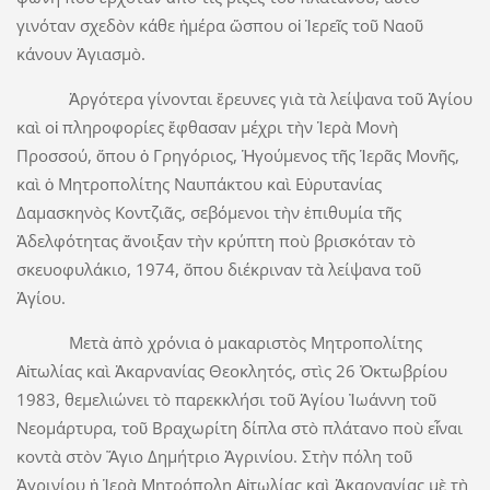
γινόταν σχεδὸν κάθε ἡμέρα ὥσπου οἱ Ἱερεῖς τοῦ Ναοῦ
κάνουν Ἁγιασμὸ.
Ἀργότερα γίνονται ἔρευνες γιὰ τὰ λείψανα τοῦ Ἁγίου
καὶ οἱ πληροφορίες ἔφθασαν μέχρι τὴν Ἱερὰ Μονὴ
Προσσού, ὅπου ὁ Γρηγόριος, Ἡγούμενος τῆς Ἱερᾶς Μονῆς,
καὶ ὁ Μητροπολίτης Ναυπάκτου καὶ Εὐρυτανίας
Δαμασκηνὸς Κοντζιᾶς, σεβόμενοι τὴν ἐπιθυμία τῆς
Ἀδελφότητας ἄνοιξαν τὴν κρύπτη ποὺ βρισκόταν τὸ
σκευοφυλάκιο, 1974, ὅπου διέκριναν τὰ λείψανα τοῦ
Ἁγίου.
Μετὰ ἀπὸ χρόνια ὁ μακαριστὸς Μητροπολίτης
Αἰτωλίας καὶ Ἀκαρνανίας Θεοκλητός, στὶς 26 Ὀκτωβρίου
1983, θεμελιώνει τὸ παρεκκλήσι τοῦ Ἁγίου Ἰωάννη τοῦ
Νεομάρτυρα, τοῦ Βραχωρίτη δίπλα στὸ πλάτανο ποὺ εἶναι
κοντὰ στὸν Ἅγιο Δημήτριο Ἀγρινίου. Στὴν πόλη τοῦ
Ἀγρινίου ἡ Ἱερὰ Μητρόπολη Αἰτωλίας καὶ Ἀκαρνανίας μὲ τὴ