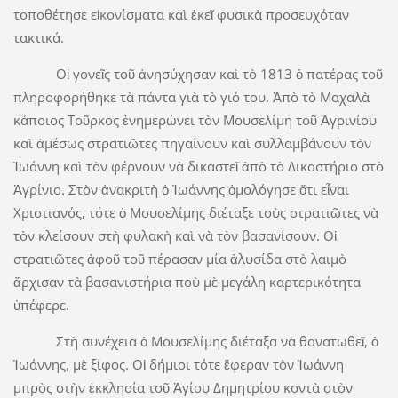
τοποθέτησε εἰκονίσματα καὶ ἐκεῖ φυσικὰ προσευχόταν
τακτικά.
Οἱ γονεῖς τοῦ ἀνησύχησαν καὶ τὸ 1813 ὁ πατέρας τοῦ
πληροφορήθηκε τὰ πάντα γιὰ τὸ γιό του. Ἀπὸ τὸ Μαχαλὰ
κάποιος Τοῦρκος ἐνημερώνει τὸν Μουσελίμη τοῦ Ἀγρινίου
καὶ ἀμέσως στρατιῶτες πηγαίνουν καὶ συλλαμβάνουν τὸν
Ἰωάννη καὶ τὸν φέρνουν νὰ δικαστεῖ ἀπὸ τὸ Δικαστήριο στὸ
Ἀγρίνιο. Στὸν ἀνακριτὴ ὁ Ἰωάννης ὁμολόγησε ὅτι εἶναι
Χριστιανός, τότε ὁ Μουσελίμης διέταξε τοὺς στρατιῶτες νὰ
τὸν κλείσουν στὴ φυλακὴ καὶ νὰ τὸν βασανίσουν. Οἱ
στρατιῶτες ἀφοῦ τοῦ πέρασαν μία ἁλυσίδα στὸ λαιμὸ
ἄρχισαν τὰ βασανιστήρια ποὺ μὲ μεγάλη καρτερικότητα
ὑπέφερε.
Στὴ συνέχεια ὁ Μουσελίμης διέταξα νὰ θανατωθεῖ, ὁ
Ἰωάννης, μὲ ξίφος. Οἱ δήμιοι τότε ἔφεραν τὸν Ἰωάννη
μπρὸς στὴν ἐκκλησία τοῦ Ἁγίου Δημητρίου κοντὰ στὸν