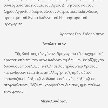
συνεργασία τῆς ἐνορίας τοῦ Ἁγίου Δημητρίου καὶ τοῦ
Δήμου Ἀγρινίου διοργανώνουν λατρευτικὲς ἐκδηλώσεις
πρὸς τιμὴ τοῦ Ἁγίου Ἰωάννη τοῦ Νεομάρτυρα τοῦ
Βραχωρίτη.
Χρῆστος Γέρ. Σιάσος/πηγὴ
Ἀπολυτίκιον
Τῆς Κονίτσης τὸν γόνον, Βραχωρίου τὸ καύχημα, καὶ
Χριστοῦ ὁπλίτην τὸν νέον Ἰωάννην τιμήσωμεν· ἐκ ρίζης γὰρ
δυσώδους προελθῶν, ἐνήθλησε λαμπρῶς ὑπὲρ Χριστοῦ,
καὶ κινδύνων ἑξαιτεῖται ἀπαλλαγήν, τοῖς πρὸς αὐτὸν
κραυγάζουσι· Δόξα τῷ δεδωκότι σοὶ ἰσχύν, δόξα τῷ σὲ
στεφανώσαντι, δόξα τῷ χορηγούντι διὰ σου, ἠμὶν παθῶν
ἐκλύτρωσιν.
Μεγαλυνάριον