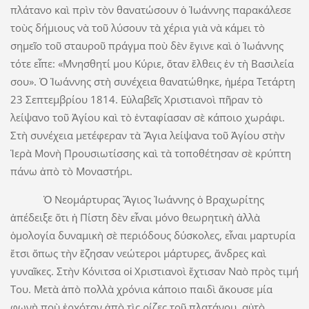
πλάτανο καὶ πρὶν τὸν θανατώσουν ὁ Ἰωάννης παρακάλεσε
τοὺς δήμιους νὰ τοῦ λύσουν τὰ χέρια γιὰ νὰ κάμει τὸ
σημεῖο τοῦ σταυροῦ πράγμα ποὺ δὲν ἔγινε καὶ ὁ Ἰωάννης
τότε εἶπε: «Μνησθητί μου Κύριε, ὅταν ἔλθεις ἐν τὴ Βασιλεία
σου». Ὁ Ἰωάννης στὴ συνέχεια θανατώθηκε, ἡμέρα Τετάρτη
23 Σεπτεμβρίου 1814. Εὐλαβεῖς Χριστιανοὶ πῆραν τὸ
λείψανο τοῦ Ἁγίου καὶ τὸ ἐνταφίασαν σὲ κάποιο χωράφι.
Στὴ συνέχεια μετέφεραν τὰ Ἅγια λείψανα τοῦ Ἁγίου στὴν
Ἱερὰ Μονὴ Προυσιωτίσσης καὶ τὰ τοποθέτησαν σὲ κρύπτη
πάνω ἀπὸ τὸ Μοναστήρι.
Ὁ Νεομάρτυρας Ἅγιος Ἰωάννης ὁ Βραχωρίτης
ἀπέδειξε ὅτι ἡ Πίστη δὲν εἶναι μόνο θεωρητικὴ ἀλλὰ
ὁμολογία δυναμικὴ σὲ περιόδους δύσκολες, εἶναι μαρτυρία
ἔτσι ὅπως τὴν ἔζησαν νεώτεροι μάρτυρες, ἄνδρες καὶ
γυναῖκες. Στὴν Κόνιτσα οἱ Χριστιανοὶ ἔχτισαν Ναὸ πρὸς τιμή
Του. Μετὰ ἀπὸ πολλὰ χρόνια κάποιο παιδὶ ἄκουσε μία
φωνὴ ποὺ ἐρχόταν ἀπὸ τὶς ρίζες τοῦ πλατάνου, αὐτὸ