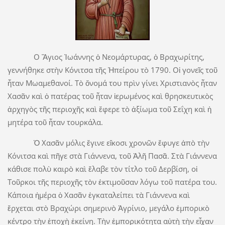
Ο Ἅγιος Ἰωάννης ὁ Νεομάρτυρας, ὁ Βραχωρίτης,
γεννήθηκε στὴν Κόνιτσα τῆς Ἠπείρου τὸ 1790. Οἱ γονεῖς τοῦ
ἦταν Μωαμεθανοί. Τὸ ὄνομά του πρὶν γίνει Χριστιανὸς ἦταν
Χασᾶν καὶ ὁ πατέρας τοῦ ἦταν ἱερωμένος καὶ θρησκευτικὸς
ἀρχηγὸς τῆς περιοχῆς καὶ ἔφερε τὸ ἀξίωμα τοῦ Σεΐχη καὶ ἡ
μητέρα τοῦ ἦταν τουρκάλα.
Ὁ Χασᾶν μόλις ἔγινε εἴκοσι χρονῶν ἔφυγε ἀπὸ τὴν
Κόνιτσα καὶ πῆγε στὰ Γιάννενα, τοῦ Ἀλῆ Πασᾶ. Στὰ Γιάννενα
κάθισε πολὺ καιρὸ καὶ ἔλαβε τὸν τίτλο τοῦ Δερβίση, οἱ
Τοῦρκοι τῆς περιοχῆς τὸν ἐκτιμοῦσαν λόγω τοῦ πατέρα του.
Κάποια ἡμέρα ὁ Χασᾶν ἐγκαταλείπει τὰ Γιάννενα καὶ
ἔρχεται στὸ Βραχώρι σημερινὸ Ἀγρίνιο, μεγάλο ἐμπορικὸ
κέντρο τὴν ἐποχὴ ἐκείνη. Τὴν ἐμπορικότητα αὐτὴ τὴν εἶχαν