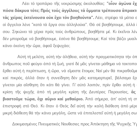
Λέει τό τροπάριο τῆς νεκρώσιμης ἀκολουθίας:
"οἶον ἀγώνα ἔχ
πόσα δάκρυα τότε; Πρός τούς ἀγγέλους τά ὄμματα τρέπουσα ἄπρακτ
τάς χείρας ἐκτείνουσα οὐκ ἔχει τόν βοηθούντα".
Λέει, στρέφει τά μάτια 
οἱ ἄγγελοι λένε "κατά τά ἔργα σου ἀλληλούια". Θά σέ βοηθήσουμε, ἀλλά 
σου. Σηκώνει τά χέρια πρός τούς ἀνθρώπους, βοηθῆστε μέ. Κι ἐκεῖνοι λέν
δέν μποροῦμε νά βοηθήσουμε, ἐσένα θά βοηθήσουμε; Καί τότε βάζει μυαλ
κάνει ἐκείνη τήν ὥρα, ἀφοῦ ξεψυχάει;
Αὐτή τή μελέτη, αὐτή τήν ἀλήθεια, αὐτή τήν πραγματικότητα τήν ὁποί
ἄνθρωπος ποῦ φεύγει ἀπό τή ζωή, γιατί δέ μᾶς γίνεται μάθημα νά τακτοπο
ἔρθει αὐτή ἡ περίπτωση, ἡ ὥρα, νά εἴμαστε ἕτοιμοι; Ναί μέν θά πικραθοῦ
καί πικρός, ἀλλά ὅταν ἡ συνείδηση δέν μᾶς καταμαρτυρεῖ, βάλσαμο ἔρ
γίνεται μία αἴσθηση ὅτι κάτι θά γίνει. Γι' αὐτό λοιπόν, πρίν ἔρθει αὐτή
κρίση τῆς ψυχῆς ἀπό τή μεγάλη κρίση τῆς Δευτέρας Παρουσίας,
ἄς
βιαστοῦμε τώρα, ὄχι αὔριο καί μεθαύριο.
Ἀπό σήμερα, ἀπ' αὐτή τή στ
ἐπιστροφή στό Θεό. Κι ὅταν ὁ Θεός δεῖ αὐτή τήν καλή διάθεση ἀπό μέρο
μικρή διάθεση θά τήν κάνει μεγάλη, ὥστε νά ἐπιτελεστεῖ αὐτή ἡ μεγάλη σ
Δοκιμασμένες Πνευματικές Νουθεσιες προς Ἀπόκτηση τῆς Ψυχικῆς Ὑγ