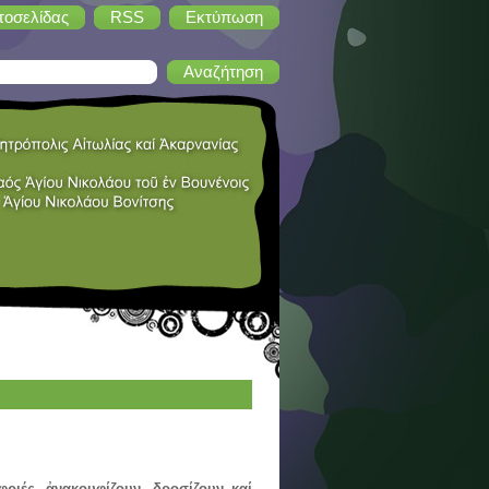
τοσελίδας
RSS
Εκτύπωση
ς, ἀνακουφίζουν, δροσίζουν καί