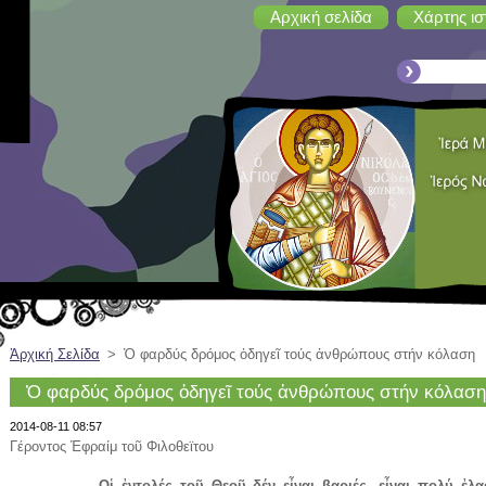
Αρχική σελίδα
Χάρτης ισ
Ἀρχική Σελίδα
>
Ὁ φαρδύς δρόμος ὁδηγεῖ τούς ἀνθρώπους στήν κόλαση
Ὁ φαρδύς δρόμος ὁδηγεῖ τούς ἀνθρώπους στήν κόλαση
2014-08-11 08:57
Γέροντος Ἐφραίμ τοῦ Φιλοθεϊτου
Οἱ ἐντολές τοῦ Θεοῦ δέν εἶναι βαριές, εἶναι πολύ ἐλαφριέ