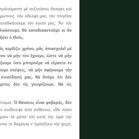
ούμαστε μέ συζητήσεις ἄκαιρες καί
ρώπους, τόν ἀδελφό μας, τόν πλησίον
καταδικάσουμε τόν ἑαυτό μας. Ἄν τόν
ικάσουμε, θά καταδικαστοῦμε κι ἄν
ήσει ὁ Θεός.
 κερδίζει χρόνο,
μᾶς ἀπασχολεῖ μέ
όνο νά μήν τόν ἔχουμε, ὥστε νά μήν
ξουμε ὅσο μποροῦμε νά εἴμαστε ἐν
ουμε σκέψεις, νά μήν ἀφήνουμε τήν
ή συνείδησή μας, θά δοῦμε ὅτι δέν
τίες δέν τίς γνωρίζουμε. Νά τίς
τοιμοι.
Ὁ θάνατος εἶναι φοβερός, δέν
ἄν κινδύνεψε ἀπό ἀσθένεια, εἶδε πόσο
έχουν τά μάτια τοῦ κατά τήν ὥρα τήν
χονται τά δαιμόνια ν' ἁρπάξουν τήν ψυχή.