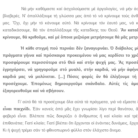
Νά μήν καθόμαστε καί ἀσχολούμαστε μέ ἀργολογίες, νά μήν ἀσχολ
βλαβερές. Ν' ἀπαλλάξουμε τή γλώσσα μας ἀπό τό νά κρίνουμε τούς ἀνθ
μας. Ὄχι, ὄχι μήν τό κάνουμε αὐτό. Νά κρίνουμε τόν ἑαυτό μας, νά 
καταδικάσουμε, θά τόν ἀπαλλάξουμε τῆς καταδίκης του Θεοῦ.
Ἄν καταδ
κρίνουμε, θά κριθοῦμε, καί μέ ὅποια μεζούρα μετρήσουμε θά μᾶς μετρ
Ἡ κάθε στιγμή πού περνάει δέν ξαναγυρνάει. Ὁ διάβολος μᾶς
πράγματα γήινα καί πρόσκαιρα προκειμένου νά μας κερδίσει το χρ
προσφέρουμε περισσότερα στό Θεό καί στήν ψυχή μας. Ἄς προσέ
ἐγρηγόρσει, νά γρηγοροῦμε στό μυαλό, στήν καρδιά, νά μήν ἀφήν
καρδιά μας νά μολύνεται. [...] Πόσες φορές ἄν θά ἐλέγξουμε τ
προσέχουμε. Ἑπομένως δημιουργοῦμε σκάνδαλο. Αὐτές τίς ἁμαρ
ἑξαγορευθοῦμε καί νά σβήσουν.
Γι' αὐτό θά τά προσέχουμε ὅλα αὐτά τά πράγματα, γιά νά εἴμαστε ἕ
εἶναι παιχνίδι.
Ἐάν κανείς ἀπό μᾶς ἔχει γνωρίσει λίγο περί θανάτου, 
φοβερό εἶναι. Βλέπετε πῶς δακρύζει ὁ ἄνθρωπος ἤ καί κλαίει καί τρ
ἐπιθανάτια; Γιατί κλαίει; Γιατί βλέπει ὅτι ἔρχονται οἱ ἐνάντιες δυνάμεις, ἔρ
Κι ἡ ψυχή τρέμει σάν τό φθινοπωρινό φύλλο στόν ἐλάχιστο ἄνεμο.