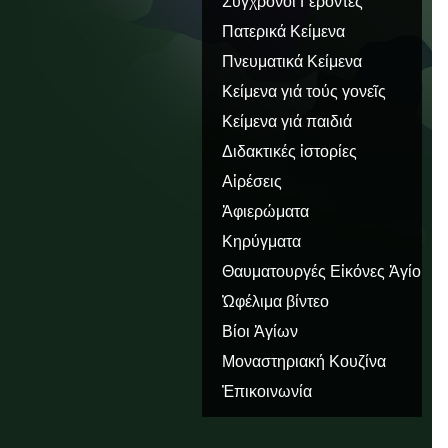
Σύγχρονοι Γέροντες
Πατερικά Κείμενα
Πνευματικά Κείμενα
Κείμενα γιά τούς γονεῖς
Κείμενα γιά παιδιά
Διδακτικές ἱστορίες
Αἱρέσεις
Ἀφιερώματα
Κηρύγματα
Θαυματουργές Εἰκόνες Ἁγίου
Ὅρους
Ὠφέλιμα βίντεο
Βίοι Ἁγίων
Μοναστηριακή Κουζίνα
Ἐπικοινωνία