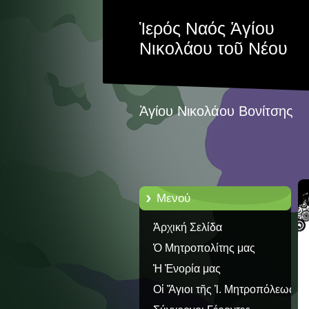
Ἱερός Ναός Ἁγίου
Νικολάου τοῦ Νέου
Ἁγίου Νικολάου Βονίτσης
Μενού
Ἀρχική Σελίδα
Ὁ Μητροπολίτης μας
Ἡ Ἐνορία μας
Οἱ Ἅγιοι τῆς Ἱ. Μητροπόλεως