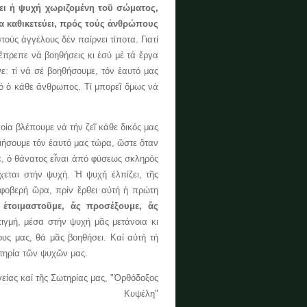
ει ἡ ψυχή χωριζομένη τοῦ σώματος,
α καθικετεύει, πρός τούς ἀνθρώπους
στούς ἀγγέλους δέν παίρνει τίποτα. Γιατί
ἔπρεπε νά βοηθήσεις κι ἐσύ μέ τά ἔργα
ε: τί νά σέ βοηθήσουμε, τόν ἑαυτό μας
ό ὁ κάθε ἄνθρωπος. Τί μπορεῖ ὅμως νά
α βλέπουμε νά τήν ζεῖ κάθε δικός μας
ιήσουμε τόν ἑαυτό μας τώρα, ὥστε ὅταν
με, ὁ θάνατος εἶναι ἀπό φύσεως σκληρός
χεται στήν ψυχή. Ἡ ψυχή ἐλπίζει, τῆς
 ἡ φοβερή ὥρα, πρίν ἔρθει αὐτή ἡ πρώτη
 ἑτοιμαστοῦμε, ἄς προσέξουμε, ἄς
ιγμή, μέσα στήν ψυχή μᾶς μετάνοια κι
υς μας, θά μᾶς βοηθήσει. Καί αὐτή τή
ωτηρία τῶν ψυχῶν μας.
είας καί τῆς Σωτηρίας μας, "Ὀρθόδοξος
Κυψέλη"