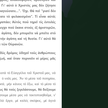
.
Γι' αὐτό ὁ Χριστός μας δέν ζήτησε
ητεύσατε...". Ὄχι. Θά πεῖ "γιατί δέν
σατε τό φυλακισμένο". Τί εἶναι αὐτά;
γαπάει; Αὐτός πού τηρεῖ τίς ἐντολές
ἔλεγχο πού ἔκανε στούς ἐξ ἀριστερῶν,
τε ἀγάπη, δέν μπορεῖτε νά μπεῖτε στό
ήν ἀγάπη καί τή θυσία. Γι' αὐτό θά
ία τῶν Οὐρανῶν.
δύς δρόμος ὁδηγεῖ τούς ἀνθρώπους
ζωή, καί ὅταν περνοῦν οἱ μέρες μᾶς
 τό Εὐαγγέλιο τοῦ Χριστοῦ μας, νά
 ὁ νοῦς μας. Ἄν τό μέσα τοῦ ποτηρίου,
τά, μήν κάνεις τό ἔξω, καί τό μέσα τό
ς θά τούς ξεγελάσουμε, θά δείξουμε
ουμε μέσα μας νά τακτοποιηθοῦμε, ν'
λά ἔργα, μέ καλές σκέψεις, μέ ἁγνά