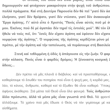
δημιουργοῦν καί φτιάχνουν μακαριότητα στήν ψυχή τοῦ ἀνθρώπου
πολλά πράγματα. Καί στή Δευτέρα Παρουσία δέν θά πεῖ "γιατί δέν ἀσκ
ἐλεήσατε, γιατί δέν θρέψατε, γιατί δέν ντύσατε, γιατί δέν ἀνακουφί
Ἔργα ἀγάπης. Γι' αὐτό εἶπε ὁ Χριστός "Ποιός εἶναι αὐτός ποῦ μέ ἀ
μου. Ἐκεῖνος πού δέ μέ ἀγαπάει δέν τηρεῖ τίς ἐντολές μού". Μέ τόν 
ἤθελε νά τούς πεῖ, ὅτι "ἐσεῖς δέν εἴχατε ἀγάπη καί ἐφόσον δέν εἴχα
νυμφώνα τῆς ἀγάπης". Ὁ νυμφώνας τῆς ἀγάπης κερδίζεται μόνο μέ τ
πρέπει, μέ τήν ἀγάπη καί τήν ταπείνωση, νά περάσουμε στή Βασιλε
Στενή καί τεθλιμμένη ἡ ὁδός ἡ ἀπάγουσα εἰς τήν ζωήν. Ὁ φαρ
στήν κόλαση. Ποιός εἶναι ὁ φαρδύς δρόμος; Ἡ ξένοιαστη κοσμική 
ἄδειες...
Δέν πρέπει νά μᾶς πλανᾶ ὁ διάβολος· καί νά προσπαθήσουμε, κατά
καθαρίσουμε τό ἔσωθέν του ποτηρίου πού εἶναι ἡ ψυχή μας, ἡ καρδιά μας,
λέει, τό κάνεις, ἄνθρωπε, καθαρό καί τό ἔξωθεν θά εἶναι καθαρό. Ὑποκρι
ἀφήνεις ἀκάθαρτο. Στά μάτια τοῦ Θεοῦ εἶναι ὅλα φανερά.
Τούς ἀνθρώπου
ἄλλο πρόσωπο, ἀλλά τά μέσα μᾶς εἶναι γνωστά στό Θεό.
Νά φροντίσ
ἀλλάξουμε. Τό χρόνο πού μᾶς ἔδωσε ὁ Θεός νά τόν γεμίσουμε μέ κα
αἰσθήματα.