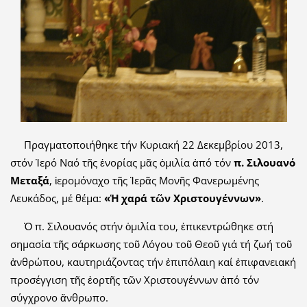
Πραγματοποιήθηκε τήν Κυριακή 22 Δεκεμβρίου 2013,
στόν Ἱερό Ναό τῆς ἐνορίας μᾶς ὁμιλία ἀπό τόν
π. Σιλουανό
Μεταξά
, ἱερομόναχο τῆς Ἱερᾶς Μονῆς Φανερωμένης
Λευκάδος, μέ θέμα:
«Ἡ χαρά τῶν Χριστουγέννων»
.
Ὁ π. Σιλουανός στήν ὁμιλία του, ἐπικεντρώθηκε στή
σημασία τῆς σάρκωσης τοῦ Λόγου τοῦ Θεοῦ γιά τή ζωή τοῦ
ἀνθρώπου, καυτηριάζοντας τήν ἐπιπόλαιη καί ἐπιφανειακή
προσέγγιση τῆς ἑορτῆς τῶν Χριστουγέννων ἀπό τόν
σύγχρονο ἄνθρωπο.