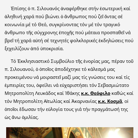
Ἐπίσης ὁ π. Σιλουανός ἀναφέρθηκε στήν ἐσωτερική καί
ἀληθινή χαρά πού βιώνει ὁ ἄνθρωπος πού ζεῖ ὄντας σέ
κοινωνία μέ τό Θεό, συγκρίνοντας τόν μέ τόν τραγικό
ἄνθρωπο τῆς σύγχρονης ἐποχῆς πού μάταια προσπαθεῖ νά
βρεῖ τή χαρά αὐτή σέ τεχνητές φολκλορικές ἐκδηλώσεις πού
ξεχειλίζουν ἀπό ὑποκρισία.
Τό Ἐκκλησιαστικό Συμβούλιο τῆς ἐνορίας μας, πέραν τοῦ
π. Σιλουανού, ὁ ὁποῖος ἀποδέχτηκε τό κάλεσμά μας
προκειμένου νά μοιραστεῖ μαζί μας τίς γνώσεις του καί τίς
ἐμπειρίες του, ὀφείλει νά εὐχαριστήσει τόν Σεβασμιώτατο
Μητροπολίτη Λευκάδος καί Ἰθάκης
κ.κ. Θεόφιλο
καθώς καί
τόν Μητροπολίτη Αἰτωλίας καί Ἀκαρνανίας
κ.κ. Κοσμᾶ
, οἱ
ὁποῖοι ἔδωσαν τήν εὐλογία τους γιά τήν πραγμάτωσή της
ὡς ἄνω ὁμιλίας.