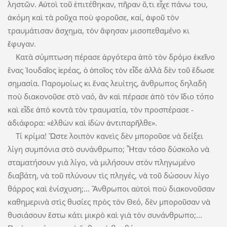
ληστῶν. Αὐτοὶ τοῦ ἐπιτέθηκαν, πῆραν ὅ,τι εἶχε πάνω του,
ἀκόμη καὶ τὰ ροῦχα ποὺ φοροῦσε, καί, ἀφοῦ τὸν
τραυμάτισαν ἄσχημα, τὸν ἄφησαν μισοπεθαμένο κι
ἔφυγαν.
Κατὰ σύμπτωση πέρασε ἀργότερα ἀπὸ τὸν δρόμο ἐκεῖνο
ἕνας ­Ἰουδαῖος ἱε­­ρέας, ὁ ὁποῖος τὸν εἶδε ἀλλὰ δὲν τοῦ ἔ­­­δωσε
σημασία. ­Παρομοίως κι ἕνας λευ­ίτης, ἄνθρωπος δηλαδὴ
ποὺ διακονοῦ­σε στὸ ναό, ἂν καὶ ­πέρασε ἀπὸ τὸν ἴδιο τόπο
καὶ εἶδε ἀπὸ κοντὰ τὸν τραυματία, τὸν ­προσπέρασε ­
ἀδιάφορα: «ἐλθὼν καὶ ἰδὼν ­ἀντι­παρῆλ­θε».
Τί κρίμα! Ὥστε λοιπὸν κανεὶς δὲν μποροῦσε νὰ δείξει
λίγη συμπόνια στὸ συνάνθρωπο; Ἦταν τόσο ­δύσκολο νὰ
σταματήσουν γιὰ λίγο, νὰ μιλήσουν στὸν πληγωμένο
διαβάτη, νὰ τοῦ πλύνουν τὶς πληγές, νὰ τοῦ δώσουν λίγο
θάρ­ρος καὶ ἐνίσχυση;... Ἄνθρωποι αὐ­τοὶ ποὺ διακονοῦσαν
καθημερινὰ στὶς θυσίες πρὸς τὸν Θεό, δὲν μποροῦ­σαν νὰ
θυσιάσουν ἔστω κάτι μικρὸ καὶ γιὰ τὸν συνάνθρωπο;...