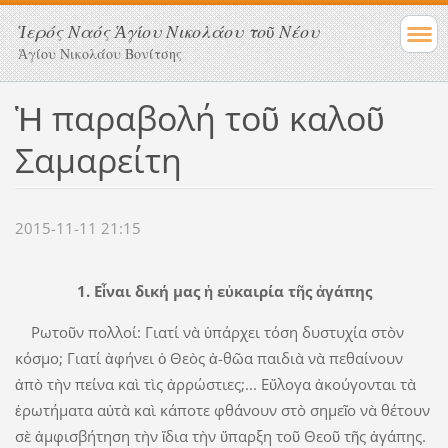
Ἱερός Ναός Ἁγίου Νικολάου τοῦ Νέου
Ἁγίου Νικολάου Βονίτσης
Ἡ παραβολή τοῦ καλοῦ
Σαμαρείτη
2015-11-11 21:15
1. Εἶναι δική μας ἡ εὐκαιρία τῆς ἀγάπης
Ρωτοῦν πολλοί: ­Γιατί νὰ ὑπάρχει τόση ­δυστυχία στὸν
κόσμο; Για­τί ἀφήνει ὁ Θεὸς ἀ-­θῶα παιδιὰ νὰ πεθαίνουν
ἀπὸ τὴν ­πείνα καὶ τὶς ἀρρώστιες;... Εὔλογα ἀκούγονται τὰ
ἐρωτήματα αὐτὰ καὶ κάπο­τε φθάνουν στὸ ­ση­­μεῖο νὰ θέτουν
σὲ ἀ­μ­φισβήτηση τὴν ἴδια τὴν ὕπαρξη τοῦ Θεοῦ τῆς ἀγάπης.