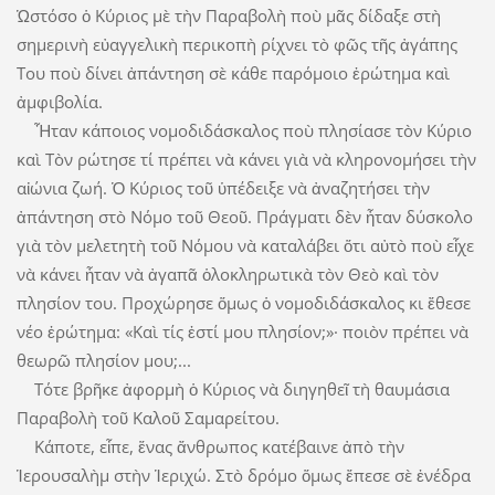
Ὡστόσο ὁ Κύριος μὲ τὴν Παρα­βο­λὴ ποὺ μᾶς δίδαξε στὴ
σημερινὴ εὐαγγελικὴ περικοπὴ ρίχνει τὸ φῶς τῆς ἀγάπης
Του ποὺ δίνει ἀπάντηση σὲ κά­θε παρόμοιο ἐρώτημα καὶ
ἀμφιβολία.
Ἦταν κάποιος νομοδιδάσκαλος ποὺ πλησίασε τὸν Κύριο
καὶ Τὸν ρώτησε τί πρέπει νὰ κάνει γιὰ νὰ κληρονομήσει τὴν
αἰώνια ζωή. Ὁ Κύριος τοῦ ὑπέδειξε νὰ ἀναζητήσει τὴν
ἀπάντηση στὸ Νόμο τοῦ Θεοῦ. Πράγματι δὲν ἦταν δύσκολο
γιὰ τὸν μελετητὴ τοῦ Νόμου νὰ καταλάβει ὅτι αὐτὸ ποὺ εἶχε
νὰ κάνει ἦταν νὰ ἀγαπᾶ ὁλοκληρωτικὰ τὸν Θεὸ καὶ τὸν
πλησίον του. Προχώρησε ὅμως ὁ νομοδιδάσκαλος κι ἔθεσε
νέο ἐρώτημα: «Καὶ τίς ἐστί μου πλησίον;»· ποιὸν πρέπει νὰ
θεωρῶ πλησίον μου;...
Τότε βρῆκε ἀφορμὴ ὁ Κύριος νὰ διηγηθεῖ τὴ θαυμάσια
Παραβολὴ τοῦ Καλοῦ Σαμαρείτου.
Κάποτε, εἶπε, ἕνας ἄνθρωπος κατέβαινε ἀπὸ τὴν
Ἱερουσαλὴμ στὴν Ἱεριχώ. Στὸ δρόμο ὅμως ἔπεσε σὲ ἐνέδρα