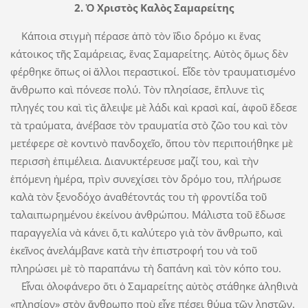
2. Ὁ Χριστὸς Καλὸς Σαμαρείτης
Κάποια στιγμὴ πέρασε ἀπὸ τὸν ἴδιο δρόμο κι ἕνας
κάτοικος τῆς ­Σαμάρειας, ἕνας Σαμαρείτης. Αὐτὸς ὅμως δὲν
φέρθηκε ὅπως οἱ ἄλλοι περαστικοί. Εἶδε τὸν τραυματισμένο
ἄνθρωπο καὶ πόνε­σε πολύ. Τὸν πλησίασε, ἔπλυνε τὶς
πληγές του καὶ τὶς ἄλειψε μὲ λάδι καὶ κρα­­σὶ καί, ἀφοῦ ἔδεσε
τὰ ­τραύματα, ἀνέβα­­σε τὸν τραυματία στὸ ζῶο του καὶ τὸν
μετέφερε σὲ κοντινὸ πανδοχεῖο, ὅ­­­που τὸν περιποιήθηκε μὲ
περισσὴ ἐ­­­πιμέλεια. Διανυκτέρευσε μαζί του, καὶ τὴν
ἑπόμενη ἡμέρα, πρὶν συνεχίσει τὸν δρόμο του, πλήρωσε
καλὰ τὸν ­ξενοδόχο ἀναθέτοντάς του τὴ φροντίδα τοῦ
ταλαιπωρημένου ἐκείνου ἀνθρώπου. Μά­λι­στα τοῦ ἔδωσε
παραγγελία νὰ κάνει ὅ,τι καλύτερο γιὰ τὸν ἄνθρωπο, καὶ
ἐκεῖνος ἀνελάμβανε κατὰ τὴν ἐπιστροφή του νὰ τοῦ
πληρώσει μὲ τὸ παραπάνω τὴ δαπάνη καὶ τὸν κόπο του.
Εἶναι ὁλοφάνερο ὅτι ὁ Σαμαρείτης αὐ­τὸς στάθηκε ἀληθινὰ
«πλησίον» στὸν ἄνθρωπο ποὺ εἶχε πέσει θύμα τῶν ληστῶν.