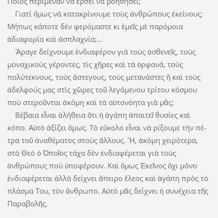
Ποιὸς περίμεναν νὰ ἔρθει νὰ βοηθήσει;
Γιατί ὅμως νὰ κατακρίνουμε τοὺς ἀν­θρώπους ἐκείνους;
Μήπως ­κάποτε δὲν φερόμαστε κι ἐμεῖς μὲ παρόμοια
ἀδιαφορία καὶ ἀσπλαχνία;...
Ἄραγε δείχνουμε ἐνδιαφέρον γιὰ τοὺς ἀσθενεῖς, τοὺς
μοναχικοὺς ­γέροντες, τὶς χῆρες καὶ τὰ ὀρφανά, τοὺς
πολύτεκνους, τοὺς ἄστεγους, τοὺς ­μετανάστες ἢ καὶ τοὺς
ἀδελφούς μας στὶς χῶρες τοῦ λεγόμενου τρίτου κόσμου
ποὺ στεροῦνται ἀκόμη καὶ τὰ αὐτονόητα γιὰ μᾶς;
Βέβαια εἶναι ἀλήθεια ὅτι ἡ ἀγάπη ἀ­­παιτεῖ θυσίες καὶ
κόπο. Αὐτὸ ἀξίζει ὅ­­­μως. Τὸ εὔκολο εἶναι νὰ ­ρίξουμε τὴν πέ­­
τρα τοῦ ἀναθέματος στοὺς ἄλλους. Ἤ, ἀκόμη χειρότερα,
στὸ Θεὸ ὁ Ὁ­­­ποῖος τάχα δὲν ἐνδιαφέρεται γιὰ τοὺς
ἀνθρώπους ποὺ ὑποφέρουν. Καὶ ὅ­μως Ἐκεῖ­νος ὄχι μόνο
ἐνδιαφέρεται ἀλλὰ δείχνει ἄπειρο ἔλεος καὶ ἀγάπη πρὸς τὸ
πλάσμα Του, τὸν ἄν­θρωπο. Αὐτὸ μᾶς δείχνει ἡ συνέχεια τῆς
Παραβολῆς.