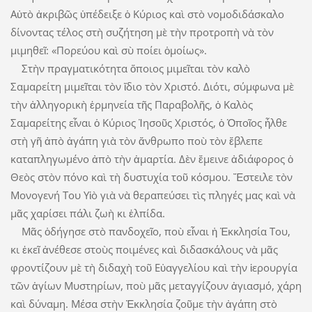
Αὐτὸ ἀκριβῶς ὑπέδειξε ὁ Κύριος καὶ στὸ νομοδιδάσκαλο
δίνον­τας τέλος στὴ συζήτηση μὲ τὴν προτροπὴ νὰ τὸν
μιμηθεῖ: «Πορεύου καὶ σὺ ποίει ὁμοίως».
Στὴν πραγματικότητα ὅποιος μιμεῖ­ται τὸν καλὸ
Σαμαρείτη μιμεῖται τὸν ἴδιο τὸν Χριστό. Διότι, σύμφωνα μὲ
τὴν ἀλληγορικὴ ἑρμηνεία τῆς Παραβολῆς, ὁ Καλὸς
Σαμαρείτης εἶναι ὁ Κύριος Ἰησοῦς Χριστός, ὁ Ὁποῖος ἦλθε
στὴ γῆ ἀπὸ ἀγάπη γιὰ τὸν ἄνθρωπο ποὺ τὸν ἔβλεπε
καταπληγωμένο ἀπὸ τὴν ἁμαρτία. Δὲν ἔμεινε ἀδιάφορος ὁ
Θεὸς στὸν πόνο καὶ τὴ δυστυχία τοῦ κόσμου. Ἔ­­στειλε τὸν
Μονογενή Του Υἱὸ γιὰ νὰ θεραπεύσει τὶς πληγές μας καὶ νὰ
μᾶς χαρίσει πάλι ζωὴ κι ἐλπίδα.
Μᾶς ὁδήγησε στὸ πανδοχεῖο, ποὺ εἶ­­­ναι ἡ Ἐκκλησία Του,
κι ἐκεῖ ­ἀνέθεσε στοὺς ποιμένες καὶ διδασκάλους νὰ μᾶς
φροντίζουν μὲ τὴ διδαχὴ τοῦ Εὐαγγελίου καὶ τὴν ἱερουργία
τῶν ­ἁγίων Μυστηρίων, ποὺ μᾶς ­μεταγγίζουν ­ἁγιασμό, χάρη
καὶ δύναμη. Μέσα στὴν Ἐκκλησία ζοῦμε τὴν ἀγάπη στὸ