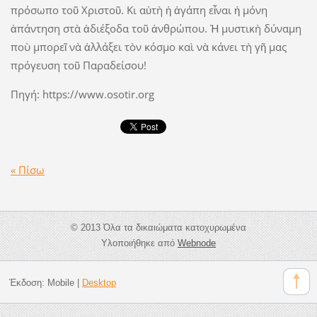
πρόσω­πο τοῦ Χριστοῦ. Κι αὐτὴ ἡ ἀγάπη εἶναι ἡ μόνη
ἀπάντηση στὰ ἀδιέξοδα τοῦ ἀν­­θρώπου. Ἡ μυστικὴ δύναμη
ποὺ μπο­­ρεῖ νὰ ἀλλάξει τὸν κόσμο καὶ νὰ κάνει τὴ γῆ μας
πρόγευση τοῦ Παραδείσου!
Πηγή: https://www.osotir.org
« Πίσω
© 2013 Όλα τα δικαιώματα κατοχυρωμένα
Υλοποιήθηκε από
Webnode
Έκδοση:
Mobile
|
Desktop