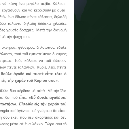
νά κάνη ἕνα μεγάλο ταξίδι. Κάλεσε,
ά ἐργασθοῦν καί νά κερδίσουν μέ αὐτά.
 Στόν ἕνα ἔδωσε πέντε τάλαντα, δηλαδή
δύο τάλαντα δηλαδή δώδεκα χιλιάδες
άδες χρυσές δραχμές. Μετά τήν διανομή
 μέ τήν ψυχή τους.
κνηρός, φθονερός, ζηλότυπος, ἔδειξε
άλαντο, πού τοῦ ἐμπιστεύτηκε ὁ κύριός
έστρεψε. Τούς κάλεσε νά τοῦ δώσουν
ῶν πέντε ταλάντων. Κύριε, λέει, πέντε
 δοῦλε ἀγαθέ καί πιστέ εἶπε τότε ὁ
 εἰς τήν χαράν τοῦ Κυρίου σου».
λλα δύο κέρδισα μέ αὐτά. Μέ τήν ἴδια
υ. Καί τοῦ εἶπε:
«Εὖ δούλε ἀγαθέ καί
αταστήσω. Εἴσελθε εἰς τήν χαράν τοῦ
νηρία καί ἀγένεια σέ γνώρισα ὅτι εἶσαι
η σου ἐκεῖ, πού δέν σκόρπισες καί δέν
ἔδωσες μέσα σέ ἕνα λάκκο. Τώρα σου τό