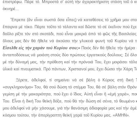
ἐπιστρέφω. Πάρε τό. Μπροστά σ' αὐτή τήν ἀχαρακτήριστη στάση τοῦ ὁ κ
ὀκνηρέ...
Ἔπρεπε (ἄν εἶναι σωστά ὅσα εἶπες) νά καταθέσεις τό χρῆμα μου στούς
ἔπαιρνα μέ τόκο. Πάρτε τοῦτο τό τάλαντο καί δῶστε τό σέ ἐκεῖνον πού ἔχ
δοῦλο ρίξτε τόν στό σκοτάδι, πού εἶναι μακριά ἀπό τό φῶς τῆς Βασιλείας
ὅλους μας δέν θά ἤθελε νά ἀκούσει τήν γλυκειά φωνή τοῦ Κυρίου νά 
Εἴσελθε εἰς τήν χαράν τού Κυρίου σου;»
Ποιός δέν θά ἤθελε τήν ἡμέρα 
ἀνταποδόσεως νά μοιάση στούς δύο πρώτους ἐργατικούς δούλους; Σέ ὅλο
μέ τήν δύναμή μας, τήν πρόθεση καί τήν πρόνοιά Του, ἔχει μοιράσει τάλ
ὑλικά καί πνευματικά. Πρό πάντων, Χριστιανοί μου, ἔχει δώσει τήν Χάρη Τ
Ξέρετε, ἀδελφοί, τί σημαίνει νά σέ βάλη ὁ Κύριος στή δική Το
«συγκληρονόμο» Του, θά σού δώση τό στέμμα Του, θά σέ βάλη στόν Θρόνο
γεμίση μέ τήν μακαριότητα, πού ἔχει ὁ ἴδιος. Αὐτή εἶναι ἤ «ἐμή χαρά», 
Του. Εἶναι ἡ δική Του θεϊκή δόξα, πού θά τήν δώση σέ σένα, τό θεωμένο
μου ἀδελφοί νά μήν χάσουμε, γιά τήν θανάσιμη ἀδιαφορία μας καί τήν ἀμέλε
κόσμου τούτου, τήν ἀπερίγραπτη θεϊκή χαρά τοῦ Κυρίου μας. «ΑΜΗΝ».