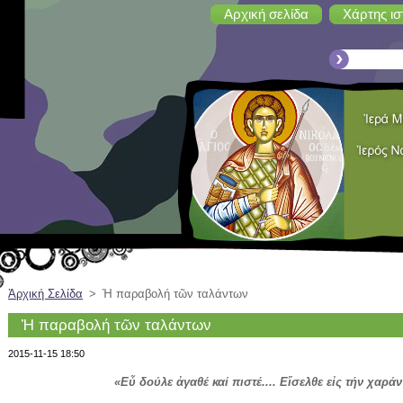
Αρχική σελίδα
Χάρτης ισ
Ἀρχική Σελίδα
>
Ἡ παραβολή τῶν ταλάντων
Ἡ παραβολή τῶν ταλάντων
2015-11-15 18:50
«Εὖ δούλε ἀγαθέ καί πιστέ.... Εἴσελθε εἰς τήν χαρά