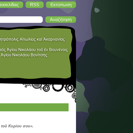
τοσελίδας
RSS
Εκτύπωση
ν τοῦ Κυρίου σου».