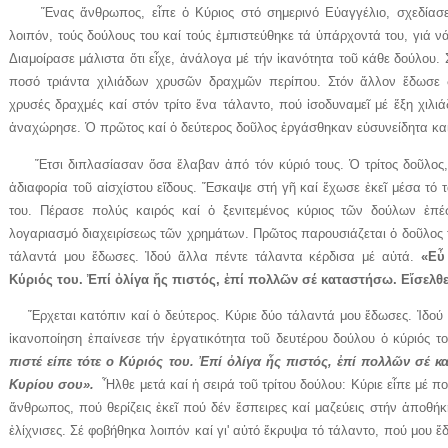
Ἕνας ἄνθρωπος, εἶπε ὁ Κύριος στό σημερινό Εὐαγγέλιο, σχεδίασε 
λοιπόν, τούς δούλους του καί τούς ἐμπιστεύθηκε τά ὑπάρχοντά του, γιά ν
Διαμοίρασε μάλιστα ὅτι εἶχε, ἀνάλογα μέ τήν ἱκανότητα τοῦ κάθε δούλου.
ποσό τριάντα χιλιάδων χρυσῶν δραχμῶν περίπου. Στόν ἄλλον ἔδωσε 
χρυσές δραχμές καί στόν τρίτο ἕνα τάλαντο, πού ἰσοδυναμεῖ μέ ἕξη χιλι
ἀναχώρησε. Ὁ πρῶτος καί ὁ δεύτερος δοῦλος ἐργάσθηκαν εὐσυνείδητα καί
Ἔτσι διπλασίασαν ὅσα ἔλαβαν ἀπό τόν κύριό τους. Ὁ τρίτος δοῦλος, ὀ
ἀδιαφορία τοῦ αἰσχίστου εἴδους. Ἔσκαψε στή γῆ καί ἔχωσε ἐκεῖ μέσα τό τ
του. Πέρασε πολύς καιρός καί ὁ ξενιτεμένος κύριος τῶν δούλων ἐπ
λογαριασμό διαχειρίσεως τῶν χρημάτων. Πρῶτος παρουσιάζεται ὁ δοῦλος τ
τάλαντά μου ἔδωσες. Ἰδού ἄλλα πέντε τάλαντα κέρδισα μέ αὐτά.
«Εὖ
Κύριός του. Ἐπί ὀλίγα ἤς πιστός, ἐπί πολλῶν σέ καταστήσω. Εἴσελθε
Ἔρχεται κατόπιν καί ὁ δεύτερος. Κύριε δύο τάλαντά μου ἔδωσες. Ἰδού ἄ
ἱκανοποίηση ἐπαίνεσε τήν ἐργατικότητα τοῦ δευτέρου δούλου ὁ κύριός το
πιστέ είπε τότε ο Κύριός του. Ἐπί ὀλίγα ἦς πιστός, ἐπί πολλῶν σέ κ
Κυρίου σου».
Ἦλθε μετά καί ἡ σειρά τοῦ τρίτου δούλου: Κύριε εἶπε μέ πο
ἄνθρωπος, πού θερίζεις ἐκεῖ πού δέν ἔσπειρες καί μαζεύεις στήν ἀποθήκ
ἐλίχνισες. Σέ φοβήθηκα λοιπόν καί γι' αὐτό ἔκρυψα τό τάλαντο, πού μου 