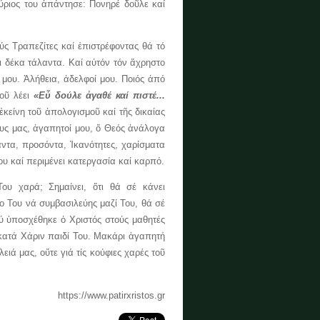
ύριος του ἀπάντησε: Πονηρέ δοῦλε καί
 Τραπεζίτες καί ἐπιστρέφοντας θά τό
ει δέκα τάλαντα. Καί αὐτόν τόν ἄχρηστο
 μου. Ἀλήθεια, ἀδελφοί μου. Ποιός ἀπό
τοῦ λέει
«Εὖ δούλε ἀγαθέ καί πιστέ...
ἐκείνη τοῦ ἀπολογισμοῦ καί τῆς δικαίας
υς μας, ἀγαπητοί μου, ὅ Θεός ἀνάλογα
αντα, προσόντα, Ἱκανότητες, χαρίσματα
ου καί περιμένει κατεργασία καί καρπό.
υ χαρά; Σημαίνει, ὅτι θά σέ κάνει
 Του νά συμβασιλεύης μαζί Του, θά σέ
πού ὑποσχέθηκε ὁ Χριστός στούς μαθητές
 κατά Χάριν παιδί Του. Μακάρι ἀγαπητή
ιά μας, οὔτε γιά τίς κούφιες χαρές τοῦ
https://www.patirxristos.gr