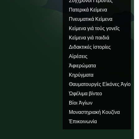
Σύγχρονοι Γέροντες
Πατερικά Κείμενα
Πνευματικά Κείμενα
Κείμενα γιά τούς γονεῖς
Κείμενα γιά παιδιά
Διδακτικές ἱστορίες
Αἱρέσεις
Ἀφιερώματα
Κηρύγματα
Θαυματουργές Εἰκόνες Ἁγίου
Ὅρους
Ὠφέλιμα βίντεο
Βίοι Ἁγίων
Μοναστηριακή Κουζίνα
Ἐπικοινωνία