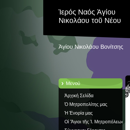
Ἱερός Ναός Ἁγίου
Νικολάου τοῦ Νέου
Ἁγίου Νικολάου Βονίτσης
Μενού
Ἀρχική Σελίδα
Ὁ Μητροπολίτης μας
Ἡ Ἐνορία μας
Οἱ Ἅγιοι τῆς Ἱ. Μητροπόλεως