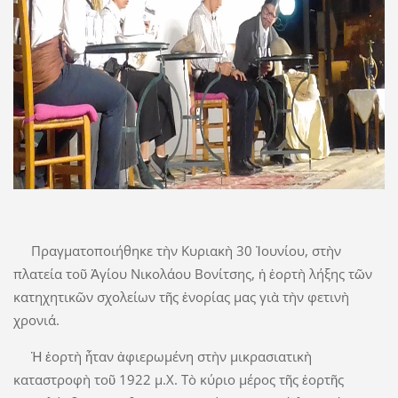
Πραγματοποιήθηκε τὴν Κυριακὴ 30 Ἰουνίου, στὴν
πλατεία τοῦ Ἁγίου Νικολάου Βονίτσης, ἡ ἑορτὴ λήξης τῶν
κατηχητικῶν σχολείων τῆς ἐνορίας μας γιὰ τὴν φετινὴ
χρονιά.
Ἡ ἑορτὴ ἦταν ἀφιερωμένη στὴν μικρασιατικὴ
καταστροφὴ τοῦ 1922 μ.Χ. Τὸ κύριο μέρος τῆς ἑορτῆς