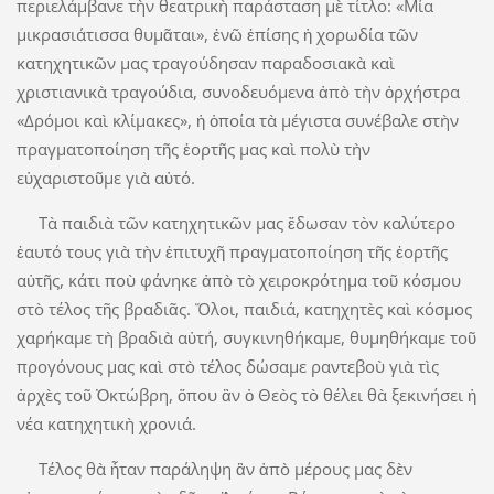
περιελάμβανε τὴν θεατρικὴ παράσταση μὲ τίτλο: «Μία
μικρασιάτισσα θυμᾶται», ἐνῶ ἐπίσης ἡ χορωδία τῶν
κατηχητικῶν μας τραγούδησαν παραδοσιακὰ καὶ
χριστιανικὰ τραγούδια, συνοδευόμενα ἀπὸ τὴν ὀρχήστρα
«Δρόμοι καὶ κλίμακες», ἡ ὁποία τὰ μέγιστα συνέβαλε στὴν
πραγματοποίηση τῆς ἑορτῆς μας καὶ πολὺ τὴν
εὐχαριστοῦμε γιὰ αὐτό.
Τὰ παιδιὰ τῶν κατηχητικῶν μας ἔδωσαν τὸν καλύτερο
ἑαυτό τους γιὰ τὴν ἐπιτυχῆ πραγματοποίηση τῆς ἑορτῆς
αὐτῆς, κάτι ποὺ φάνηκε ἀπὸ τὸ χειροκρότημα τοῦ κόσμου
στὸ τέλος τῆς βραδιᾶς. Ὅλοι, παιδιά, κατηχητὲς καὶ κόσμος
χαρήκαμε τὴ βραδιὰ αὐτή, συγκινηθήκαμε, θυμηθήκαμε τοῦ
προγόνους μας καὶ στὸ τέλος δώσαμε ραντεβοὺ γιὰ τὶς
ἀρχὲς τοῦ Ὀκτώβρη, ὅπου ἂν ὁ Θεὸς τὸ θέλει θὰ ξεκινήσει ἡ
νέα κατηχητικὴ χρονιά.
Τέλος θὰ ἦταν παράληψη ἂν ἀπὸ μέρους μας δὲν