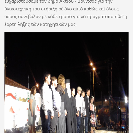
εὐχαριστούσαμε τὸν δῆμο Ἀκτίου - Βόνιτσας γιὰ τὴν
ὑλικοτεχνική του στήριξη σὲ ὅλο αὐτὸ καθὼς καὶ ὅλους
ὅσους συνέβαλαν μὲ κάθε τρόπο γιὰ νὰ πραγματοποιηθεῖ ἡ
ἑορτὴ λήξης τῶν κατηχητικῶν μας.