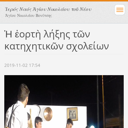
Ἱερός Ναός Ἁγίου Νικολάου τοῦ Νέου
Ἁγίου Νικολάου Βονίτσης
Ἡ ἑορτὴ λήξης τῶν
κατηχητικῶν σχολείων
2019-11-02 17:54