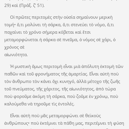
29) καὶ (Πράξ. ζ' 51).
Οἱ πρῶτες περιτομὲς στὴν οὐσία σημαίνουν μερικὴ
τομή• ὅ,τι μολύνει τὴ σάρκα, ὅ,τι στενεύει τὸ νόμο, ὅ,τι
παχαίνει τὸ χρόνο σήμερα κόβεται καὶ ἔτσι
μεταμορφώνεται ἡ σάρκα σὲ πνεῦμα, ὁ νόμος σὲ χάρι, ὁ
χρόνος σὲ
αἰωνιότητα.
Ἡ μυστικὴ ὅμως περιτομὴ εἶναι μιὰ ἀπόλυτη ἐκτομὴ τῶν
παθῶν καὶ τοῦ φρονήματος τῆς ἁμαρτίας. Εἶναι αὐτὴ ποὺ
τὸν ἄνθρωπο τὸν κάνει ὄχι κυνηγό, ἀλλὰ μέτοχο τῆς ζωῆς
τοῦ πνεύματος, τῆς χάριτος, τῆς αἰωνιότητος, ἀπὸ τώρα
ποὺ φοροῦμε ἀκόμη τὴ σάρκα, ποὺ ζοῦμε ἐν χρόνῳ, ποὺ
καλούμεθα νὰ τηροῦμε τὶς ἐντολές.
Εἶναι αὐτὴ ποὺ μᾶς μεταμορφώνει σὲ θεϊκοὺς
ἀνθρώπους• ποὺ ἐκτέμνει τὰ πάθη μας, περιτέμνει τὴ φύση