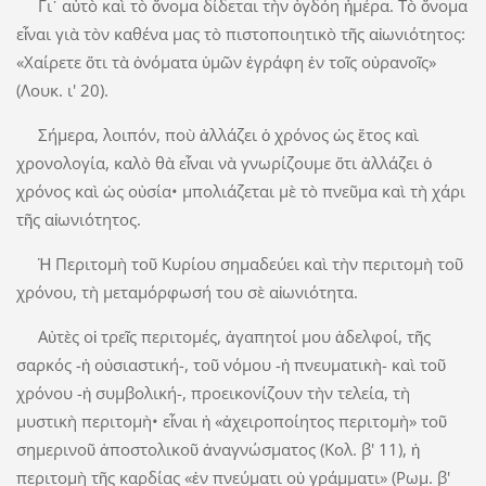
Γι᾿ αὐτὸ καὶ τὸ ὄνομα δίδεται τὴν ὀγδόη ἡμέρα. Τὸ ὄνομα
εἶναι γιὰ τὸν καθένα μας τὸ πιστοποιητικὸ τῆς αἰωνιότητος:
«Χαίρετε ὅτι τὰ ὀνόματα ὑμῶν ἐγράφη ἐν τοῖς οὐρανοῖς»
(Λουκ. ι' 20).
Σήμερα, λοιπόν, ποὺ ἀλλάζει ὁ χρόνος ὡς ἔτος καὶ
χρονολογία, καλὸ θὰ εἶναι νὰ γνωρίζουμε ὅτι ἀλλάζει ὁ
χρόνος καὶ ὡς οὐσία• μπολιάζεται μὲ τὸ πνεῦμα καὶ τὴ χάρι
τῆς αἰωνιότητος.
Ἡ Περιτομὴ τοῦ Κυρίου σημαδεύει καὶ τὴν περιτομὴ τοῦ
χρόνου, τὴ μεταμόρφωσή του σὲ αἰωνιότητα.
Αὐτὲς οἱ τρεῖς περιτομές, ἀγαπητοί μου ἀδελφοί, τῆς
σαρκός -ἡ οὐσιαστική-, τοῦ νόμου -ἡ πνευματικὴ- καὶ τοῦ
χρόνου -ἡ συμβολική-, προεικονίζουν τὴν τελεία, τὴ
μυστικὴ περιτομὴ• εἶναι ἡ «ἀχειροποίητος περιτομὴ» τοῦ
σημερινοῦ ἀποστολικοῦ ἀναγνώσματος (Κολ. β' 11), ἡ
περιτομὴ τῆς καρδίας «ἐν πνεύματι οὐ γράμματι» (Ρωμ. β'