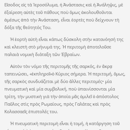
Εἴσοδος εἰς τὰ Ἱεροσόλυμα, ἡ Ἀνάστασις καὶ ἡ Ἀνάληψις, μὲ
ἐξαίρεση αὐτὲς τοῦ πάθους ποὺ ὅμως ἀκολουθοῦνται
ἀμέσως ἀπὸ τὴν Ἀνάσταση, εἶναι ἑορτὲς ποὺ δείχνουν τὴ
δόξα τῆς θεότητός Του.
Ἡ ἑορτὴ αὐτὴ εἶναι κάπως δύσκολη στὴν κατανόησή της
καὶ κλειστὴ στὸ μήνυμά της. Ἡ περιτομὴ ἀποτελοῦσε
παλαιὰ νομικὴ διάταξη τῶν Ἑβραίων.
Αὐτὸν τὸν νόμο τῆς περιτομῆς τῆς σαρκός, ἐν ἄκρᾳ
ταπεινώσει, «ἐκπληροῖ»ὁ Κύριος σήμερα. Ἡ περιτομή, ὅμως,
τῆς σαρκὸς συνδυάζεται μὲ δύο ἄλλες περιτομές• μία
πνευματικὴ καὶ μία συμβολική, ποὺ ὑπαινίσσονται μία
τρίτη, τὴν μυστικὴ γιὰ τὴν ὁποία μᾶς ὁμιλεῖ ὁ ἀπόστολος
Παῦλος στὶς πρὸς Ρωμαίους, πρὸς Γαλάτας καὶ πρὸς
Κολασσαεῖς ἐπιστολές του.
Ἡ πνευματικὴ περιτομὴ εἶναι ἡ τομή, ἡ κατάργηση τοῦ