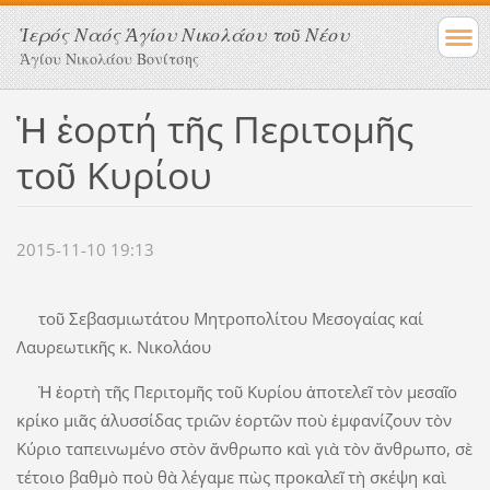
Ἱερός Ναός Ἁγίου Νικολάου τοῦ Νέου
Ἁγίου Νικολάου Βονίτσης
Ἡ ἑορτή τῆς Περιτομῆς
τοῦ Κυρίου
2015-11-10 19:13
τοῦ Σεβασμιωτάτου Μητροπολίτου Μεσογαίας καί
Λαυρεωτικῆς κ. Νικολάου
Ἡ ἑορτὴ τῆς Περιτομῆς τοῦ Κυρίου ἀποτελεῖ τὸν μεσαῖο
κρίκο μιᾶς ἁλυσσίδας τριῶν ἑορτῶν ποὺ ἐμφανίζουν τὸν
Κύριο ταπεινωμένο στὸν ἄνθρωπο καὶ γιὰ τὸν ἄνθρωπο, σὲ
τέτοιο βαθμὸ ποὺ θὰ λέγαμε πὼς προκαλεῖ τὴ σκέψη καὶ