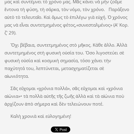
μας καὶ συντέμνει τὸ χρόνο μας. Μᾶς κάνει νὰ μὴν ζοῦμε
ἔντονα τὴ φύση, τὴ σάρκα, τὸν νόμο, τὸν χρόνο. Παράξενο
αὐτὸ τὸ τελευταῖο. Καὶ ὅμως τὸ ἐπιλέγω γιὰ εὐχή. Ὁ χρόνος
μας νὰ εἶναι συντετμημένος φέτος,«συνεσταλμένος» (Α' Κορ.
ζ' 29).
Ὄχι βέβαια, συντετμημένος στὸ μῆκος. Κάθε ἄλλο. Ἀλλὰ
συντετμημένος στὴ φυσικὴ οὐσία του. Ὅσο λιγοστεύει σὲ
φυσικὴ οὐσία καὶ κοσμικὴ σημασία, τόσο χάνει τὴν
παχύτητά του, λεπτύνεται, μετασχηματίζεται σὲ
αἰωνιότητα.
Σᾶς εὔχομαι «χρόνια πολλά», σᾶς εὔχομαι καὶ «χρόνια
αἰώνια»• τὰ πολλὰ αὐτῆς τῆς ζωῆς ἀλλὰ καὶ τὰ αἰώνια ποὺ
ἀρχίζουν ἀπὸ σήμερα καὶ δὲν τελειώνουν ποτέ.
Καλὴ χρονιὰ καὶ εὐλογημένη!