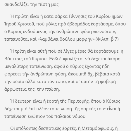
σκανδαλίζει τὴν πίστη μας.
Ἡ πρώτη εἶναι ἡ κατὰ σάρκα Γέννησις τοῦ Κυρίου ἡμῶν
Ἰησοῦ Χριστοῦ, ποὺ μόλις πρὸ ἑβδομάδος ἑορτάσαμε, ὅπου
ὁ Κύριος ἐνδυόμενος τὴν ἀνθρώπινη φύση «κενοῦται»,
ταπεινοῦται καὶ «λαμβάνει δούλου μορφήν» (Φιλιπ. β΄ 7).
Ἡ τρίτη εἶναι αὐτὴ ποὺ σὲ λίγες μέρες θὰ ἑορτάσουμε, ἡ
Βάπτισις τοῦ Κύριου. Ἐδῶ ἐμφανίζεται νὰ δέχεται ἀκόμη
μεγαλύτερη ταπείνωση, ἀφοῦ ὁ Κύριος ἔχοντας ἤδη
φορέσει τὴν ἀνθρώπινη φύση, ἀκουμπᾶ ὄχι βέβαια κατὰ
τὴν οὐσία ἀλλὰ κατὰ τὸν τύπο, καὶ σ᾿ αὐτὴν τὴ φοβερὴ
ἀρρώστεια της, τὴν πτώση.
Ἡ δεύτερη εἶναι ἡ ἑορτὴ τῆς Περιτομῆς, ὅπου ὁ Κύριος
δέχεται μιὰ ἐπὶ πλέον ταπείνωση τῆς σαρκός του• εἶναι ἡ
ταπείνωση ἐνώπιον τοῦ παλαιοῦ νόμου.
Οἱ ὑπόλοιπες δεσποτικὲς ἑορτές, ἡ Μεταμόρφωσις, ἡ