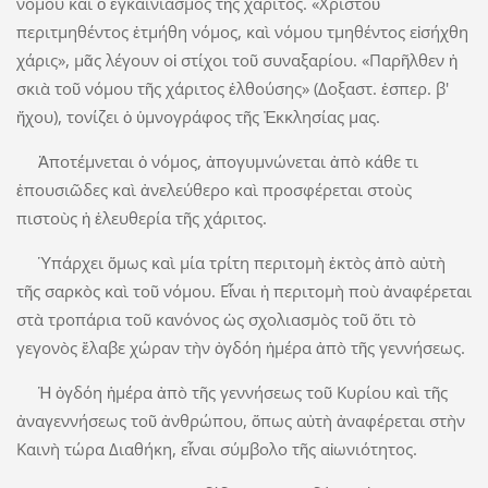
νόμου καὶ ὁ ἐγκαινιασμὸς τῆς χάριτος. «Χριστοῦ
περιτμηθέντος ἐτμήθη νόμος, καὶ νόμου τμηθέντος εἰσήχθη
χάρις», μᾶς λέγουν οἱ στίχοι τοῦ συναξαρίου. «Παρῆλθεν ἡ
σκιὰ τοῦ νόμου τῆς χάριτος ἐλθούσης» (Δοξαστ. ἑσπερ. β'
ἤχου), τονίζει ὁ ὑμνογράφος τῆς Ἐκκλησίας μας.
Ἀποτέμνεται ὁ νόμος, ἀπογυμνώνεται ἀπὸ κάθε τι
ἐπουσιῶδες καὶ ἀνελεύθερο καὶ προσφέρεται στοὺς
πιστοὺς ἡ ἐλευθερία τῆς χάριτος.
Ὑπάρχει ὅμως καὶ μία τρίτη περιτομὴ ἐκτὸς ἀπὸ αὐτὴ
τῆς σαρκὸς καὶ τοῦ νόμου. Εἶναι ἡ περιτομὴ ποὺ ἀναφέρεται
στὰ τροπάρια τοῦ κανόνος ὡς σχολιασμὸς τοῦ ὅτι τὸ
γεγονὸς ἔλαβε χώραν τὴν ὀγδόη ἡμέρα ἀπὸ τῆς γεννήσεως.
Ἡ ὀγδόη ἡμέρα ἀπὸ τῆς γεννήσεως τοῦ Κυρίου καὶ τῆς
ἀναγεννήσεως τοῦ ἀνθρώπου, ὅπως αὐτὴ ἀναφέρεται στὴν
Καινὴ τώρα Διαθήκη, εἶναι σύμβολο τῆς αἰωνιότητος.