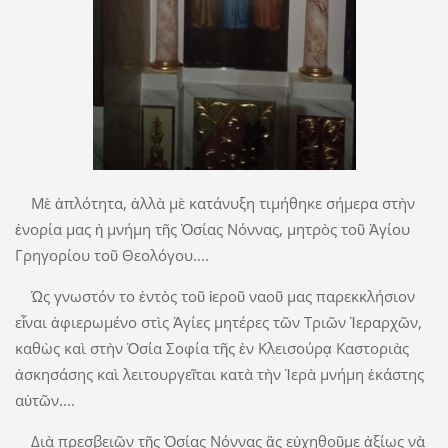
Μὲ ἁπλότητα, ἀλλὰ μὲ κατάνυξη τιμήθηκε σήμερα στὴν
ἐνορία μας ἡ μνήμη τῆς Ὁσίας Νόννας, μητρὸς τοῦ Ἁγίου
Γρηγορίου τοῦ Θεολόγου....
Ὡς γνωστόν το ἐντὸς τοῦ ἱεροῦ ναοῦ μας παρεκκλήσιον
εἶναι ἀφιερωμένο στὶς Ἀγίες μητέρες τῶν Τριῶν Ἱεραρχῶν,
καθὼς καὶ στὴν Ὁσία Σοφία τῆς ἐν Κλεισούρᾳ Καστοριὰς
ἀσκησάσης καὶ λειτουργεῖται κατὰ τὴν Ἱερὰ μνήμη ἑκάστης
αὐτῶν....
Διὰ πρεσβειῶν τῆς Ὁσίας Νόννας ἂς εὐχηθοῦμε ἀξίως νὰ