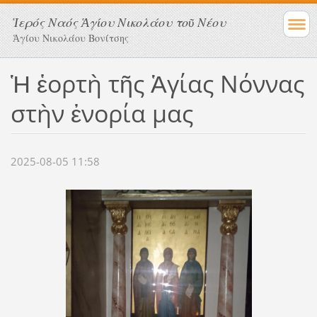
Ἱερός Ναός Ἁγίου Νικολάου τοῦ Νέου
Ἁγίου Νικολάου Βονίτσης
Ἡ ἑορτὴ τῆς Ἁγίας Νόννας
στὴν ἐνορία μας
2025-08-05 11:58