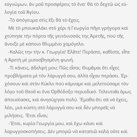
εὐγνώμων, ἂν μοῦ προσ­φέρεις τὸ ἕνα· θὰ τὸ δεχτῶ ὡς ­εὐ­
λο­γία τοῦ Ἁγίου.
-Τὸ ἀπόγευμα στὶς ἕξι θὰ τὸ ἔχεις.
Μὲ τὸ μπουκαλάκι στὸ χέρι ἡ Γεωργία πῆγε γρήγορα καὶ
χτύπησε τὴν πόρτα τῆς γειτόνισσάς της Ἀρετῆς, ποὺ τῆς
ἄνοιξε μὲ κάποιο θλιμμένο χαμόγελο.
-Καλῶς την τὴν κ. Γεωργία! Ἐλᾶτε! Πε­ράστε, καθίστε, εἶπε
ἡ Ἀρετὴ μὲ μισοσβησμένη φωνή.
-Τί κάνεις, ἀδελφή μου; Πῶς εἶσαι; Θυ­μᾶμαι ὅτι εἶχες
προβλήματα μὲ τὸν λάρυγγά σου, ἀλλὰ εἶχαν περάσει. Ἐρ­
χόσουν καὶ στὸν Κύκλο ποὺ κάμναμε καὶ μελετούσαμε τὸν
λόγο τοῦ Θεοῦ κι ἕνα Ὀρθόδοξο περιοδικό. Τελευταῖα ὅ­­­μως
ἀπουσίασες, καὶ ἀνησύχησα πο­λύ. Ἔμαθα ὅτι σὰ νὰ ἔχεις,
λέει, μιὰ κύστη στὸ λάρυγγά σου καὶ δὲν μπορεῖς νὰ
μιλήσεις. Ἔτσι εἶναι;
-Ἔτσι, κυρία Γεωργία μου, καὶ ἔχω κάνει καὶ
λαρυγγοσκοπήσεις. Δὲν μπο­ρῶ νὰ καταπιῶ καλὰ οὔτε καὶ