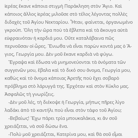
ἱερέας ἔκανε κάποια στιγμὴ Παράκληση στὸν Ἅγιο. Καὶ
κάποιος ἄλλος ἱερέας μιλοῦσε στὸ τέλος λέγοντας πολλὲς
διδαχὲς τοῦ Ἁγίου Νεκταρίου. Ἦταν, φαίνεται, ὀργανωμένο
γκρούπ. Ὅλη τὴν ὥρα ποὺ τὰ ἔβλεπα καὶ τὰ ἄκουγα αὐτὰ
εὐφραινόταν ἡ καρδιά μου. Οὔτε καταλάβαινα πῶς
περνοῦσαν οἱ ὧρες. Ἔνιωθα νὰ εἶναι παρὼν κοντά μας ὁ Ἅ­­
γιος, Γεωργία μου. Δὲν μοῦ ἔκανε καρδιὰ νὰ φύγω.
Ἔγραψα καὶ ἔδωσα νὰ μνημονεύο­νται τὰ ὀνόματα τῶν
συγγενῶν μου, ἔ­­βαλα καὶ τὸ δικό σου ὄνομα, Γεωργία μου,
καθὼς καὶ τὸ ὄνομα κάποιας Ἀρετῆς ποὺ ἔχει σοβαρὸ
πρόβλημα στὸ λάρυγ­γά της. Ἐρχόταν καὶ στὸν Κύκλο μας.
Ἀσφαλῶς τὴ γνωρίζεις.
-Δὲν μοῦ λές, τὴ διέκοψε ἡ ­Γεωργία, μή­πως πῆρες λίγο
λαδάκι ἀπὸ τὸ καν­τήλι ποὺ εἶναι στὸν τάφο τοῦ Ἁγίου;
-Βεβαίως! Ἔχω πάρει τρία μπουκα­λά­κια, κι ἂν σοῦ
χρειάζεται, νὰ σοῦ δώ­σω ἕνα.
-Πολὺ μοῦ χρειάζεται, Κατερίνα μου, καὶ θὰ σοῦ εἶμαι