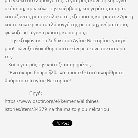
μιὰ γλύκα στὸ λάρυγ­γά της. Ὁ γιατρὸς ­ἔκανε τὴ λαρυγγο­
σκό­πηση, πρὶν κάνει τὴν ἐπέμβαση, καὶ γεμάτος ἀπορία, ­
κοιτάζοντας μιὰ τὴν πλάκα τῆς ­ἐξετάσεως καὶ μιὰ τὴν Ἀρετὴ
καὶ τὸ ἐσωτερικὸ τοῦ λάρυγγά της μὲ τὰ μηχανήματά του,
φώναξε: «Τί ἔγινε ἡ κύστη, κυρία μου;»
-Τὴν ἐξαφάνισε τὸ λαδάκι τοῦ Ἁγίου Νε­κταρίου, γιατρέ
μου! φώναξε ­ὁλοκάθαρα πιὰ ἐκείνη κι ἔκανε τὸν σταυρό
της.
Καὶ ὁ γιατρὸς τὴν κοίταζε ἀπορημένος...
Ἕνα ἀκόμη θαῦμα ἦλθε νὰ προστεθεῖ στὰ ἀναρίθμητα
θαύματα τοῦ ἁγίου Νεκταρίου!
Πηγή:
https://www.osotir.org/el/keimena/alithines-
istories/item/34379-na-tha-ma-to-giou-nektariou