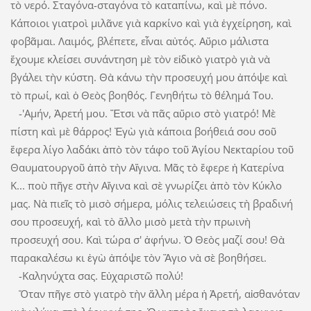
τὸ νερό. Σταγόνα-σταγόνα τὸ καταπίνω, καὶ μὲ πόνο.
Κάποιοι γιατροὶ μιλᾶνε γιὰ καρκίνο καὶ γιὰ ἐγχείρηση, καὶ
φοβᾶμαι. Λαιμός, βλέπετε, εἶναι αὐτός. Αὔριο μάλιστα
ἔχουμε κλείσει συνάντηση μὲ τὸν εἰδικὸ γιατρὸ γιὰ νὰ
βγάλει τὴν κύστη. Θὰ κάνω τὴν προσευχή μου ἀπόψε καὶ
τὸ πρωί, καὶ ὁ Θεὸς βοηθός. Γενηθήτω τὸ θέλημά Του.
-'Αμήν, Ἀρετή μου. Ἔτσι νὰ πᾶς αὔ­ριο στὸ γιατρό! Μὲ
πίστη καὶ μὲ θάρρος! Ἐγὼ γιὰ κάποια βοήθειά σου σοῦ
ἔφερα λίγο λαδάκι ἀπὸ τὸν τάφο τοῦ Ἁγίου Νεκταρίου τοῦ
Θαυματουργοῦ ἀπὸ τὴν Αἴγινα. Μᾶς τὸ ἔφερε ἡ Κατερίνα
Κ... ποὺ πῆγε στὴν Αἴγινα καὶ σὲ γνωρίζει ἀπὸ τὸν Κύκλο
μας. Νὰ πιεῖς τὸ μισὸ σήμερα, μόλις τελειώσεις τὴ βραδινή
σου προσευχή, καὶ τὸ ἄλλο μισὸ μετὰ τὴν πρωινὴ
προσευχή σου. Καὶ τώρα σ' ἀφήνω. Ὁ Θεὸς μαζί σου! Θὰ
παρακαλέσω κι ἐγὼ ἀπόψε τὸν Ἅγιο νὰ σὲ βοηθήσει.
-Καληνύχτα σας. Εὐχαριστῶ πολύ!
Ὅταν πῆγε στὸ γιατρὸ τὴν ἄλλη μέ­ρα ἡ Ἀρετή, αἰσθανόταν