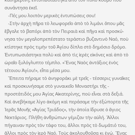
συνάντησα ἐκεῖ.
-Πές μου λοιπὸν μερικὲς ἐντυπώσεις σου!
-Στὴν ἀρχὴ πῆρα τὸ λεωφορεῖο ἀπὸ τὸ λιμάνι ὅπου μᾶς
ἔβγαλε τὸ ­βαπόρι ἀ­­πὸ τὸν Πειραιὰ καὶ πῆγα καὶ προσκύ­
νησα τὸν μεγαλοπρεπέστατο τεράστιο βυζαντινὸ Ναό, ποὺ
κτίστηκε πρὸς τιμὴν τοῦ Ἁγίου δίπλα στὸ ­δημόσιο δρό­μο.
Ἐντυπωσιάστηκα πολὺ καὶ ἀπὸ τὶς ἱερὲς εἰκόνες καὶ ἀπὸ τὸ
ὡραῖο ξυλόγλυπτο τέμπλο. «Ἕνας Ναὸς ­ἀντάξιος ἑνὸς
τέτοιου Ἁγίου!», εἶπα μέσα μου.
Ἔπειτα πήραμε τὸ ἀνηφοράκι μὲ τρεῖς - τέσσερις γυναῖκες
καὶ προσκυνήσαμε στὸ γυναικεῖο Μοναστήρι τῆς ­
προστάτιδός μου Ἁγίας Αἰκατερίνης, ποὺ εἶναι στὰ δεξιά.
Καὶ ἀνεβήκαμε λίγο ἀκόμη καὶ περά­σαμε τὴν ἐξώπορτα τῆς
Ἱερᾶς Μονῆς «Ἁγίας Τριάδος», τὴν ὁποία ἵδρυσε ὁ ἅ­­γιος
Νεκτάριος. Πλήθη ἀνθρώπων γέμιζαν τὴν αὐλή. Ἄλλοι
πήγαιναν πρὸς τὸν τάφο του, ἄλλοι πρὸς τὸ δωμάτιό του,
ἄλλοι πρὸς τὸν ἱερὸ Ναό. Τοὺς ἀκολουθοῦσα κι ἐγώ. Ἕνας