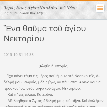
Ἱερός Ναός Ἁγίου Νικολάου τοῦ Νέου
Ἁγίου Νικολάου Βονίτσης
Ἕνα θαῦμα τοῦ ἁγίου
Νεκταρίου
2015-10-31 14:38
(Ἀληθινή Ἱστορία)
Εἶχα κάνει τάμα τὶς μέρες ποὺ ἤ­­­­­­­μουν στὸ Νοσοκομεῖο, ἀ­­­­
δελφή μου Γεωργία, μόλις βγῶ, νὰ πάω στὴν Αἴγινα καὶ νὰ
προ­σκυνήσω στὸν τάφο τοῦ ἁγίου Νεκταρίου.
-Καὶ πῆγες τελικά, Κατερίνα;
-Μὲ βοήθησε ὁ Ἅγιος, ἀδελφή μου, καὶ πῆγα. Καὶ ἐνῶ ἦταν
καθημερινή, ἐν­τυπωσιάστηκα ἀπὸ τὸν πολὺ κόσμο ποὺ