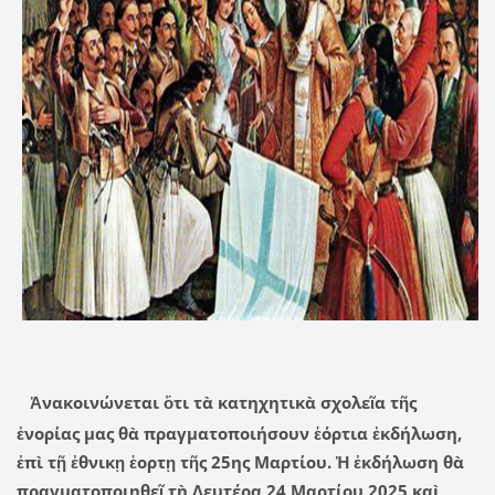
Ἀνακοινώνεται ὅτι τὰ κατηχητικὰ σχολεῖα τῆς
ἐνορίας μας θὰ πραγματοποιήσουν ἑόρτια ἐκδήλωση,
ἐπὶ τῇ ἐθνικῃ ἑορτῃ τῆς 25ης Μαρτίου. Ἡ ἐκδήλωση θὰ
πραγματοποιηθεῖ τὴ Δευτέρα 24 Μαρτίου 2025 καὶ