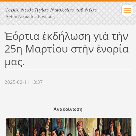
Ἱερός Ναός Ἁγίου Νικολάου τοῦ Νέου
Ἁγίου Νικολάου Βονίτσης
Ἑόρτια ἐκδήλωση γιὰ τὴν
25η Μαρτίου στὴν ἐνορία
μας.
2025-02-11 13:37
Ἀνακοίνωση