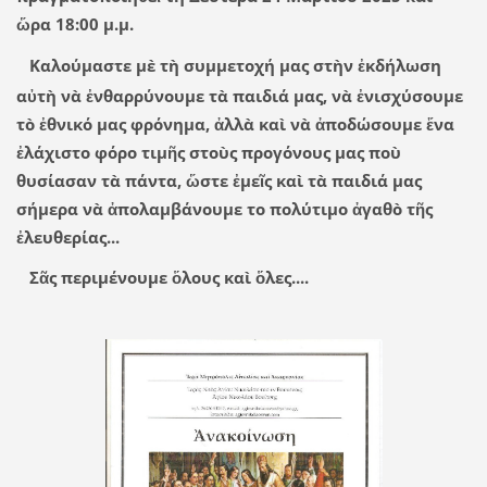
ὥρα 18:00 μ.μ.
Καλούμαστε μὲ τὴ συμμετοχή μας στὴν ἐκδήλωση
αὐτὴ νὰ ἐνθαρρύνουμε τὰ παιδιά μας, νὰ ἐνισχύσουμε
τὸ ἐθνικό μας φρόνημα, ἀλλὰ καὶ νὰ ἀποδώσουμε ἕνα
ἐλάχιστο φόρο τιμῆς στοὺς προγόνους μας ποὺ
θυσίασαν τὰ πάντα, ὥστε ἐμεῖς καὶ τὰ παιδιά μας
σήμερα νὰ ἀπολαμβάνουμε το πολύτιμο ἀγαθὸ τῆς
ἐλευθερίας...
Σᾶς περιμένουμε ὅλους καὶ ὅλες....