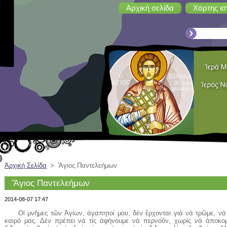
Αρχική σελίδα
Χάρτης ισ
Ἀρχική Σελίδα
>
Ἅγιος Παντελεήμων
Ἅγιος Παντελεήμων
2014-08-07 17:47
Οἱ μνῆμες τῶν Ἁγίων, ἀγαπητοί μου, δέν ἔρχονται γιά νά τρῶμε, νά
καιρό μας. Δέν πρέπει νά τίς ἀφήνουμε νά περνοῦν, χωρίς νά ἀποκομ