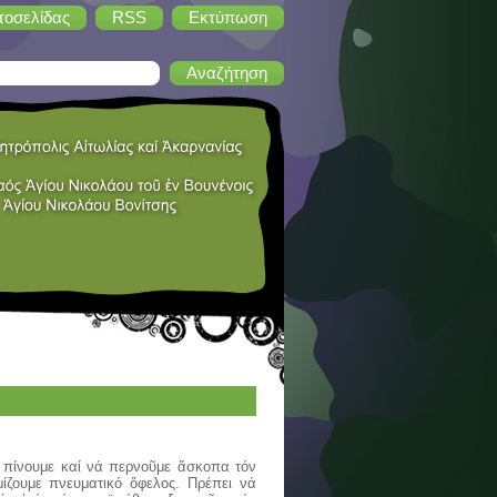
τοσελίδας
RSS
Εκτύπωση
 πίνουμε καί νά περνοῦμε ἄσκοπα τόν
ίζουμε πνευματικό ὄφελος. Πρέπει νά