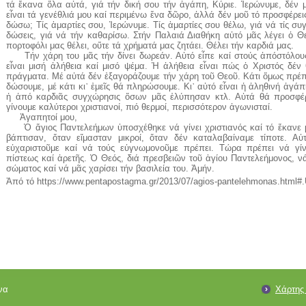
τά ἔκανα ὅλα αὐτά, γιά τήν δική σου τήν ἀγάπη, Κύριε. Ἱερώνυμε, δέν 
εἶναι τά γενέθλιά μου καί περιμένω ἕνα δῶρο, ἀλλά δέν μοῦ τό προσφέρει
δώσω; Τίς ἁμαρτίες σου, Ἱερώνυμε. Τίς ἁμαρτίες σου θέλω, γιά νά τίς 
δώσεις, γιά νά τήν καθαρίσω. Στήν Παλαιά Διαθήκη αὐτό μᾶς λέγει ὁ Θε
πορτοφόλι μας θέλει, οὔτε τά χρήματά μας ζητάει. Θέλει τήν καρδιά μας.
Τήν χάρη του μᾶς τήν δίνει δωρεάν. Αὐτό εἶπε καί στούς ἀπόστόλους
εἶναι μισή ἀλήθεια καί μισό ψέμα. Ἡ ἀλήθεια εἶναι πώς ὁ Χριστός δέν
πράγματα. Μέ αὐτά δέν ἐξαγοράζουμε τήν χάρη τοῦ Θεοῦ. Κάτι ὅμως πρέπ
δώσουμε, μέ κάτι κι᾿ ἐμεῖς θά πληρώσουμε. Κι᾿ αὐτό εἶναι ἡ ἀληθινή ἀγάπ
ἡ ἀπό καρδιᾶς συγχώρησις ὅσων μᾶς ἐλύπησαν κτλ. Αὐτά θά προσφέ
γίνουμε καλύτεροι χριστιανοί, πιό θερμοί, περισσότερον ἀγωνισταί.
Ἀγαπητοί μου,
Ὁ ἅγιος Παντελεήμων ὑποσχέθηκε νά γίνει χριστιανός καί τό ἔκανε 
βάπτισαν, ὅταν εἴμασταν μικροί, ὅταν δέν καταλαβαίναμε τίποτε. Α
εὐχαριστοῦμε καί νά τούς εὐγνωμονοῦμε πρέπει. Τώρα πρέπει νά γίνο
πίστεως καί ἀρετῆς. Ὁ Θεός, διά πρεσβειῶν τοῦ ἁγίου Παντελεήμονος, νά 
σώματος καί νά μᾶς χαρίσει τήν βασιλεία του. Ἀμήν.
Ἀπό τό https://www.pentapostagma.gr/2013/07/agios-pantelehmonas.htm
να
Χάρτης 