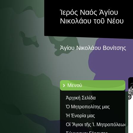
Ἱερός Ναός Ἁγίου
Νικολάου τοῦ Νέου
Ἁγίου Νικολάου Βονίτσης
Μενού
Ἀρχική Σελίδα
Ὁ Μητροπολίτης μας
Ἡ Ἐνορία μας
Οἱ Ἅγιοι τῆς Ἱ. Μητροπόλεως