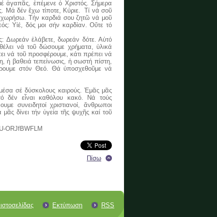
μέ ἀγαπᾶς, ἐπέμενε ὁ Χριστός. Σήμερα
ς. Μά δέν ἔχω τίποτε, Κύριε. Τί νά σοῦ
συγχωρήσω. Τήν καρδιά σου ζητῶ νά μοῦ
ός: Υἱέ, δός μοι σήν καρδίαν. Οὔτε τό
: Δωρεάν ἐλάβετε, δωρεάν δότε. Αὐτό
 θέλει νά τοῦ δώσουμε χρήματα, ὑλικά
ει νά τοῦ προσφέρουμε, κάτι πρέπει νά
η, ἡ βαθειά τεπείνωσις, ἡ σωστή πίστη,
ρουμε στόν Θεό. Θά ὑποσχεθοῦμε νά
μέσα σέ δύσκολους καιρούς. Ἐμᾶς μᾶς
ὐτό δέν εἶναι καθόλου κακό. Νά τούς
υμε συνειδητοί χριστιανοί, ἄνθρωποι
μᾶς δίνει τήν ὑγεία τῆς ψυχῆς καί τοῦ
l#.U-ORJfBWFLM
Πίσω
ιστοσελίδας
Εκτύπωση
RSS