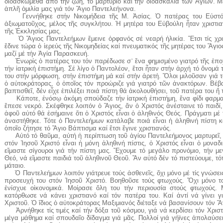
διδασκώμεθα ἀπό τήν ζωή, τό μαρτύριο καί τήν διδασκαλία τῶν Ἁγίων. Μ
ἁπλῆ ὁμιλία μας γιά τόν Ἅγιο Παντελεήνονα.
Γεννήθηκε στήν Νικομήδεια τῆς Μ. Ἀσίας. Ὁ πατέρας του Εὐστόργ
ἀξιωματοῦχος, μέλος τῆς συγκλήτου. Ἡ μητέρα του Εὐβούλη ἦταν χριστια
τῆς Ἐκκλησίας μας.
Ὁ Ἅγιος Παντελεήμων ἔμεινε ὀρφανός σέ νεαρή ἡλικία. Ἔτσι τίς χριστ
ἔδινε τώρα ὁ ἱερεύς τῆς Νικομηδείας καί πνευματικός τῆς μητέρας του Ἅγι
μαζί μέ τήν Ἁγία Παρασκευή.
Ἐνωρίς ὁ πατέρας του τόν παρέδωσε σ᾿ ἕνα φημισμένο γιατρό τῆς ἐποχῆ
τήν ἰατρική ἐπιστήμη. Σέ λίγο ὁ Παντολέον, ἔτσι ἦταν στήν ἀρχή τό ὄνομά
του στήν μόρφωση, στήν ἐπιστήμη μά καί στήν ἀρετή. Ὅλοι μιλοῦσαν γιά 
ὁ αὐτοκράτορας, ὁ ὁποῖος τόν προώριζε γιά γιατρό τῶν ἀνακτόρων. Βέβα
βαπτισθεῖ, δέν εἶχε ἐπιλέξει ποιά πίστη θά ἀκολουθήσει, τοῦ πατέρα του ἤ 
Κάποτε, ἐνόσῳ ἀκόμη σπούδαζε τήν ἰατρική ἐπιστήμη, ἕνα φίδι φαρμακ
ἔπεσε νεκρό. Σκέφθηκε λοιπόν ὁ Ἅγιος, ἄν ὁ Χριστός ἀνέσταινε τό παιδί, τ
ἀφοῦ αὐτό θά ἐσήμαινε ὅτι ὁ Χριστός εἶναι ὁ ἀληθινός Θεός. Πράγματι μέ
ἀναστήθηκε. Τότε ὁ Παντελεήμων κατάλαβε ποιά εἶναι ἡ ἀληθινή πίστη κ
ὁποῖο ζήτησε τό Ἅγιο Βάπτισμα καί ἔτσι ἔγινε χριστιανός.
Αὐτό τό θαῦμα, αὐτή ἡ περίπτωση τοῦ ἁγίου Παντελεήμονος μαρτυρεῖ, εἶν
στόν Ἰησοῦ Χριστό εἶναι ἡ μόνη ἀληθινή πίστις, ὁ Χριστός εἶναι ὁ μοναδ
εἴμαστε σίγουροι γιά τήν πίστη μας. Ἔχουμε τό μεγάλο προνόμιο, τήν μ
Θεό, νά εἴμαστε παιδιά τοῦ ἀληθινοῦ Θεοῦ. Ἄν αὐτό δέν τό πιστεύουμε, τότ
μάταιο.
Ὁ Παντελεήμων λοιπόν γιάτρευε τούς ἀσθενεῖς, ὄχι μόνο μέ τίς γνώσεις τ
προσευχή του στόν Ἰησοῦ Χριστό. Βοηθοῦσε τούς φτωχούς. Ὄχι μόνο τ
ἐνίσχυε οἰκονομικά. Μοίρασε ὅλη του τήν περιουσία στούς φτωχούς.
κατόρθωσε νά κάνει χριστιανό καί τόν πατέρα του. Καί ἀντί νά γίνει γ
Χριστοῦ. Ὁ ἴδιος ὁ αὐτοκράτορας Μαξιμιανός διέταξε νά βασανίσουν τόν Ἅ
Ἀρνήθηκε τίς τιμές καί τήν δόξα τοῦ κόσμου, γιά νά κερδίσει τόν Χριστό
μέγα μάθημα καί σπουδαῖο δίδαγμα γιά μᾶς. Πολλοί γιά γήϊνες ἀπολαύσεις