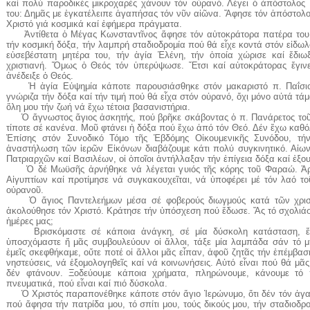
καί πολύ παροδικές μικροχαρές χάνουν τόν οὐρανό. Λέγει ὁ ἀπόστολος
του: Δημᾶς με ἐγκατέλειπε ἀγαπήσας τόν νῦν αἰῶνα. Ἄφησε τόν ἀπόστολο
Χριστό γιά κοσμικά καί ἐφήμερα πράγματα.
Ἀντίθετα ὁ Μέγας Κωνσταντῖνος ἄφησε τόν αὐτοκράτορα πατέρα του,
τήν κοσμική δόξα, τήν λαμπρή σταδιοδρομία πού θά εἶχε κοντά στόν εἰδω
εὐσεβέστατη μητέρα του, τήν ἁγία Ἑλένη, τήν ὁποία χώρισε καί ἔδιωξ
χριστιανή. Ὅμως ὁ Θεός τόν ὑπερύψωσε. Ἔτσι καί αὐτοκράτορας ἔγιν
ἀνέδειξε ὁ Θεός.
Ἡ ἁγία Εὐψημία κάποτε παρουσιάσθηκε στόν μακαριστό π. Παΐσιο 
γνώριζα τήν δόξα καί τήν τιμή πού θά εἶχα στόν οὐρανό, ὄχι μόνο αὐτά τ
ὅλη μου τήν ζωή νά ἔχω τέτοια βασανιστήρια.
Ὁ ἄγνωστος ἅγιος ἀσκητής, πού βρῆκε σκάβοντας ὁ π. Πανάρετος τοῦ ε
τίποτε σέ κανένα. Μοῦ φτάνει ἡ δόξα πού ἔχω ἀπό τόν Θεό. Δέν ἔχω κα
Ἐπίσης στόν Συνοδικό Τόμο τῆς Ἑβδόμης Οἰκουμενικῆς Συνόδου, τή
ἀναστήλωση τῶν ἱερῶν Εἰκόνων διαβάζουμε κάτι πολύ συγκινητικό. Αἰω
Πατριαρχῶν καί Βασιλέων, οἱ ὁποῖοι ἀντήλλαξαν τήν ἐπίγεια δόξα καί ἐξο
Ὁ δέ Μωϋσῆς ἀρνήθηκε νά λέγεται γυιός τῆς κόρης τοῦ Φαραώ. Ἀρνή
Αἰγυπτίων καί προτίμησε νά συγκακουχεῖται, νά ὑποφέρει μέ τόν λαό το
οὐρανοῦ.
Ὁ ἅγιος Παντελεήμων μέσα σέ φοβερούς διωγμούς κατά τῶν χριστι
ἀκολούθησε τόν Χριστό. Κράτησε τήν ὑπόσχεση πού ἔδωσε. Ἄς τό σχολιάσου
ἡμέρες μας;
Βρισκόμαστε σέ κάποια ἀνάγκη, σέ μία δύσκολη κατάσταση, ἔχο
ὑποσχόμαστε ἤ μᾶς συμβουλεύουν οἱ ἄλλοι, τάξε μία λαμπάδα σάν τό μπ
ἐμεῖς σκεφθήκαμε, οὔτε ποτέ οἱ ἄλλοι μᾶς εἶπαν, ἀφοῦ ζητᾶς τήν ἐπέμβα
νηστεύσεις, νά ἐξομολογηθεῖς καί νά κοινωνήσεις. Αὐτό εἶναι πού θά μᾶς
δέν φτάνουν. Ξοδεύουμε κάποια χρήματα, πληρώνουμε, κάνουμε τό
πνευματικά, πού εἶναι καί πιό δύσκολα.
Ὁ Χριστός παραπονέθηκε κάποτε στόν ἅγιο Ἱερώνυμο, ὅτι δέν τόν ἀγα
πού ἄφησα τήν πατρίδα μου, τό σπίτι μου, τούς δικούς μου, τήν σταδιοδρ