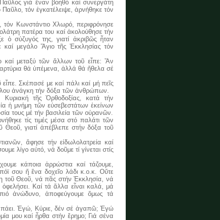
 Παῦλος γιά ἕναν βοηθό καί συνεργάτη
 Παῦλο, τόν ἐγκατέλειψε, ἀρνήθηκε τόν
 τόν Κωνστάντιο Χλωρό, περιφρόνησε
λολάτρη πατέρα του καί ἀκολούθησε τήν
ε ὁ σύζυγός της, γιατί ἀκριβῶς ἦταν
ε καί μεγάλο Ἅγιο τῆς Ἐκκλησίας τόν
καί μεταξύ τῶν ἄλλων τοῦ εἶπε: Ἄν
άμαρτύρια θά ὑπέμενα, ἀλλά θά ἤθελα σέ
ἶπε. Σκέπασέ με καί πάλι καί μή πεῖς
θόλου ἀνάγκη τήν δόξα τῶν ἀνθρώπων.
ν Κυριακή τῆς Ὀρθοδοξίας, κατά τήν
νία ἡ μνήμη τῶν εὐσεβεστάτων ἐκείνων
υσία τους μέ τήν βασιλεία τῶν οὐρανῶν.
θηκε τίς τιμές μέσα στό παλάτι τῶν
ῦ Θεοῦ, γιατί ἀπέβλεπε στήν δόξα τοῦ
ανῶν, ἄφησε τήν εἰδωλολατρεία καί
με λίγο αὐτό, νά δοῦμε τί γίνεται στίς
υμε κάποια ἀρρώστια καί τάζουμε,
όϊ σου ἤ ἕνα δοχεῖο λάδι κ.ο.κ. Οὔτε
ση τοῦ Θεοῦ, νά πᾶς στήν Ἐκκλησία, νά
 ὀφελήσει. Καί τά ἄλλα εἶναι καλά, μά
 πιό ἀνώδυνο, ἀποφεύγουμε ὅμως τά
πάει. Ἐγώ, Κύριε, δέν σέ ἀγαπῶ; Ἐγώ
ομία μου καί ἦρθα στήν ἔρημο; Γιά σένα