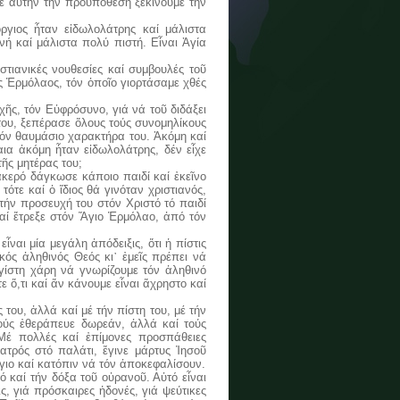
έ αὐτήν τήν προϋπόθεση ξεκινοῦμε τήν
ιος ἦταν εἰδωλολάτρης καί μάλιστα
νή καί μάλιστα πολύ πιστή. Εἶναι Ἁγία
ιανικές νουθεσίες καί συμβουλές τοῦ
ος Ἑρμόλαος, τόν ὁποῖο γιορτάσαμε χθές
ς, τόν Εὐφρόσυνο, γιά νά τοῦ διδάξει
 του, ξεπέρασε ὅλους τούς συνομηλίκους
τόν θαυμάσιο χαρακτήρα του. Ἀκόμη καί
ια ἀκόμη ἦταν εἰδωλολάτρης, δέν εἶχε
τῆς μητέρας του;
ερό δάγκωσε κάποιο παιδί καί ἐκεῖνο
ότε καί ὁ ἴδιος θά γινόταν χριστιανός,
 τήν προσευχή του στόν Χριστό τό παιδί
αί ἔτρεξε στόν Ἅγιο Ἑρμόλαο, ἀπό τόν
αι μία μεγάλη ἀπόδειξις, ὅτι ἡ πίστις
ικός ἀληθινός Θεός κι᾿ ἐμεῖς πρέπει νά
εγίστη χάρη νά γνωρίζουμε τόν ἀληθινό
ε ὅ,τι καί ἄν κάνουμε εἶναι ἄχρηστο καί
ου, ἀλλά καί μέ τήν πίστη του, μέ τήν
ούς ἐθεράπευε δωρεάν, ἀλλά καί τούς
 Μέ πολλές καί ἐπίμονες προσπάθειες
ιατρός στό παλάτι, ἔγινε μάρτυς Ἰησοῦ
γιο καί κατόπιν νά τόν ἀποκεφαλίσουν.
 καί τήν δόξα τοῦ οὐρανοῦ. Αὐτό εἶναι
, γιά πρόσκαιρες ἡδονές, γιά ψεύτικες