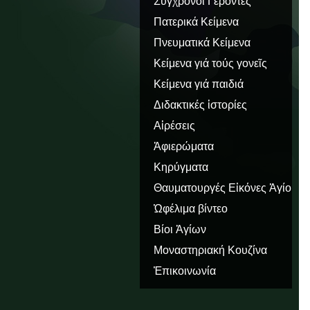
Σύγχρονοι Γέροντες
Πατερικά Κείμενα
Πνευματικά Κείμενα
Κείμενα γιά τούς γονεῖς
Κείμενα γιά παιδιά
Διδακτικές ἱστορίες
Αἱρέσεις
Ἀφιερώματα
Κηρύγματα
Θαυματουργές Εἰκόνες Ἁγίου
Ὅρους
Ὠφέλιμα βίντεο
Βίοι Ἁγίων
Μοναστηριακή Κουζίνα
Ἐπικοινωνία