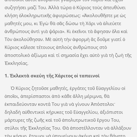
συζητήσει μαζί Του. Ἀλλὰ τώρα ὁ Κύριος τοὺς ἀπευθύνει
κλήση ὁλοκληρωτικῆς ἀφιερώσεως: «Ἀκολουθῆστε με ὡς
μαθητές μου, κι Ἐγὼ θὰ σᾶς δώσω τὴ Χάρι νὰ ἁλιεύετε
ἀνθρώπους ἀντὶ γιὰ ψάρια». Κι ἐκεῖνοι τὰ ἄφησαν ὅλα καὶ
Τὸν ἀκολούθησαν. Μὲ αὐτὴ τὴν ἀφορμὴ ἂς δοῦμε γιατί ὁ
Κύριος κάλεσε τέτοιους ἁπλοὺς ἀνθρώπους στὸ
ἀποστολικὸ ἀξίωμα καὶ τί σημασία ἔχει αὐτὸ γιὰ τὴ ζωὴ τῆς
Ἐκκλησίας.
1. Ἐκλεκτὰ σκεύη τῆς Χάριτος οἱ ταπεινοὶ
Ὁ Κύριος ζητοῦσε μαθητές, ἐργάτες τοῦ Εὐαγγελίου οἱ
ὁποῖοι, ἀπερίσπαστοι ἀπὸ κάθε ἄλλη μέριμνα, θὰ
ἐκπαιδεύον­ταν κοντά Του γιὰ νὰ γίνουν Ἀπόστολοι·
δηλαδὴ αὐθεντικοὶ κήρυκες τοῦ Εὐαγγελίου, ἀξιόπιστοι
μάρτυρες τῆς ζωῆς καὶ τοῦ ἀπολυτρωτικοῦ ἔργου Του,
στύλοι τῆς Ἐκκλησίας Του. Θὰ ἀποστέλλονταν νὰ ἀλλάξουν
τὸν κόσμο, ἕτοιμοι νὰ ὑπομείνουν ἀκόμη καὶ τὸν θάνατο