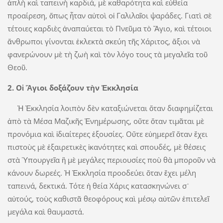
ἁπλὴ καὶ ταπεινὴ καρδιά, μὲ καθαρότητα καὶ εὐθεία
προαίρεση, ὅπως ἦταν αὐτοὶ οἱ Γαλιλαῖοι ψαράδες. Γιατὶ σὲ
τέτοιες καρδιὲς ἀναπαύεται τὸ Πνεῦμα τὸ Ἅγιο, καὶ τέτοιοι
ἄνθρωποι γίνονται ἐκλεκτὰ σκεύη τῆς Χάριτος, ἄξιοι νὰ
φανερώνουν μὲ τὴ ζωὴ καὶ τὸν λόγο τους τὰ μεγαλεῖα τοῦ
Θεοῦ.
2. Οἱ Ἅγιοι δοξάζουν τὴν Ἐκκλησία
Ἡ Ἐκκλησία λοιπὸν δὲν καταξιώνεται ὅταν διαφημίζεται
ἀπὸ τὰ Μέσα Μαζικῆς Ἐνημέρωσης, οὔτε ὅταν τιμᾶται μὲ
προνόμια καὶ ἰδιαίτερες ἐξουσίες. Οὔτε εὐημερεῖ ὅταν ἔχει
πιστοὺς μὲ ἐξαιρετικὲς ἱκανότητες καὶ σπουδές, μὲ θέσεις
στὰ Ὑπουργεῖα ἢ μὲ μεγάλες περιουσίες ποὺ θὰ μποροῦν νὰ
κάνουν δωρεές. Ἡ Ἐκκλησία προοδεύει ὅταν ἔχει μέλη
ταπεινά, δεκτικά. Τότε ἡ θεία Χάρις κατασκηνώνει σ᾿
αὐτούς, τοὺς καθιστᾶ θεοφόρους καὶ μέσῳ αὐτῶν ἐπιτελεῖ
μεγάλα καὶ θαυμαστά.