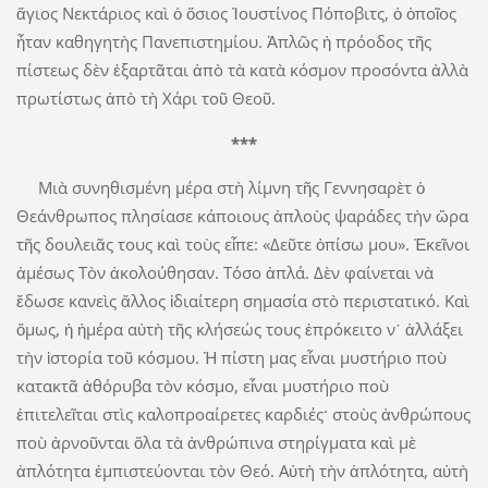
ἅγιος Νεκτάριος καὶ ὁ ὅσιος Ἰουστίνος Πόποβιτς, ὁ ὁποῖος
ἦ­ταν καθηγητὴς Πανεπιστημίου. Ἁπλῶς ἡ πρό­οδος τῆς
πίστεως δὲν ἐξαρτᾶται ἀπὸ τὰ κατὰ κόσμον προσόντα ἀλλὰ
πρωτίστως ἀπὸ τὴ Χάρι τοῦ Θεοῦ.
***
Μιὰ συνηθισμένη μέρα στὴ λίμνη τῆς Γεννησαρὲτ ὁ
Θεάνθρωπος πλησίασε κάποιους ἁπλοὺς ψαράδες τὴν ὥρα
τῆς δουλειᾶς τους καὶ τοὺς εἶπε: «Δεῦτε ὀπίσω μου». Ἐκεῖνοι
ἀμέσως Τὸν ἀκολούθησαν. Τόσο ἁπλά. Δὲν φαίνεται νὰ
ἔδωσε κανεὶς ἄλλος ἰδιαίτερη σημασία στὸ περιστατικό. Καὶ
ὅμως, ἡ ἡμέρα αὐτὴ τῆς κλήσεώς τους ἐπρόκειτο ν᾿ ἀλλάξει
τὴν ἱστορία τοῦ κόσμου. Ἡ πίστη μας εἶναι μυστήριο ποὺ
κατακτᾶ ἀθόρυβα τὸν κόσμο, εἶναι μυστήριο ποὺ
ἐπιτελεῖται στὶς καλοπροαίρετες καρδιές· στοὺς ἀνθρώπους
ποὺ ἀρνοῦνται ὅλα τὰ ἀνθρώπινα στηρίγματα καὶ μὲ
ἁπλότητα ἐμπιστεύον­ται τὸν Θεό. Αὐτὴ τὴν ἁπλότητα, αὐτὴ