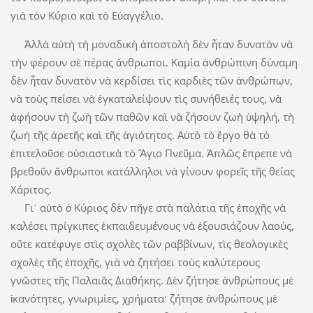
γιὰ τὸν Κύριο καὶ τὸ Εὐαγγέλιο.
Ἀλλὰ αὐτὴ τὴ μοναδικὴ ἀποστολὴ δὲν ἦταν δυνατὸν νὰ
τὴν φέρουν σὲ πέρας ἄνθρωποι. Καμία ἀνθρώπινη δύναμη
δὲν ἦταν δυνατὸν νὰ κερδίσει τὶς καρδιὲς τῶν ἀνθρώπων,
νὰ τοὺς πείσει νὰ ἐγκαταλείψουν τὶς συνήθειές τους, νὰ
ἀφήσουν τὴ ζωὴ τῶν παθῶν καὶ νὰ ζήσουν ζωὴ ὑψηλή, τὴ
ζωὴ τῆς ἀρετῆς καὶ τῆς ἁγιότητος. Αὐτὸ τὸ ἔργο θὰ τὸ
ἐπιτελοῦσε οὐσιαστικὰ τὸ Ἅγιο Πνεῦμα. Ἁπλῶς ἔπρεπε νὰ
βρεθοῦν ἄνθρωποι κατάλληλοι νὰ γίνουν φορεῖς τῆς θείας
Χάριτος.
Γι᾿ αὐτὸ ὁ Κύριος δὲν πῆγε στὰ παλάτια τῆς ἐποχῆς νὰ
καλέσει πρίγκιπες ἐκπαιδευμένους νὰ ἐξουσιάζουν λαούς,
οὔτε κατέφυγε στὶς σχολὲς τῶν ραββίνων, τὶς θεολογικὲς
σχολὲς τῆς ἐποχῆς, γιὰ νὰ ζητήσει τοὺς καλύτερους
γνῶστες τῆς Παλαιᾶς Διαθήκης. Δὲν ζήτησε ἀνθρώπους μὲ
ἱκανότητες, γνωριμίες, χρήματα· ζήτησε ἀνθρώπους μὲ