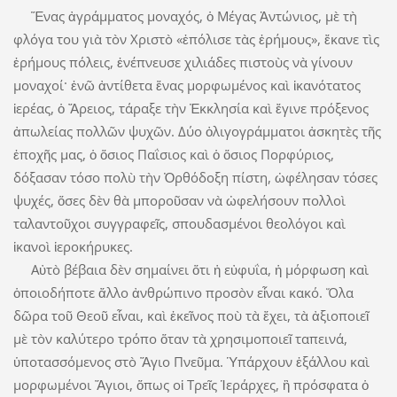
Ἕνας ἀγράμματος μοναχός, ὁ Μέγας Ἀντώνιος, μὲ τὴ
φλόγα του γιὰ τὸν Χριστὸ «ἐπόλισε τὰς ἐρήμους», ἔκανε τὶς
ἐρήμους πόλεις, ἐνέπνευσε χιλιάδες πιστοὺς νὰ γίνουν
μοναχοί· ἐνῶ ἀντίθετα ἕνας μορφωμένος καὶ ἱκανότατος
ἱερέας, ὁ Ἄρειος, τάραξε τὴν Ἐκκλησία καὶ ἔγινε πρόξενος
ἀπωλείας πολλῶν ψυχῶν. Δύο ὀλιγογράμματοι ἀσκητὲς τῆς
ἐποχῆς μας, ὁ ὅσιος Παΐσιος καὶ ὁ ὅσιος Πορφύριος,
δόξασαν τόσο πολὺ τὴν Ὀρθόδοξη πίστη, ὠφέλησαν τόσες
ψυχές, ὅσες δὲν θὰ μποροῦσαν νὰ ὠφελήσουν πολλοὶ
ταλαντοῦχοι συγγραφεῖς, σπουδασμένοι θεολόγοι καὶ
ἱκανοὶ ἱεροκήρυκες.
Αὐτὸ βέβαια δὲν σημαίνει ὅτι ἡ εὐφυΐα, ἡ μόρφωση καὶ
ὁποιοδήποτε ἄλλο ἀν­θρώπινο προσὸν εἶναι κακό. Ὅλα
δῶρα τοῦ Θεοῦ εἶναι, καὶ ἐκεῖνος ποὺ τὰ ἔχει, τὰ ἀξιοποιεῖ
μὲ τὸν καλύτερο τρόπο ὅταν τὰ χρησιμοποιεῖ ταπεινά,
ὑποτασσόμενος στὸ Ἅγιο Πνεῦμα. Ὑπάρχουν ἐξάλλου καὶ
μορφωμένοι Ἅγιοι, ὅπως οἱ Τρεῖς Ἱεράρχες, ἢ πρόσφατα ὁ