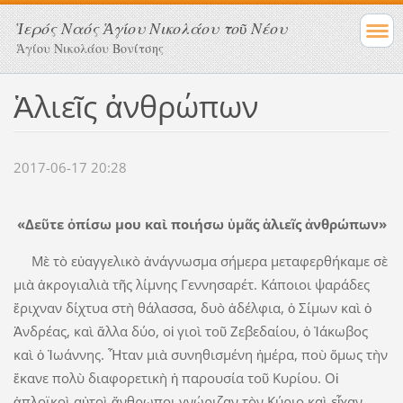
Ἱερός Ναός Ἁγίου Νικολάου τοῦ Νέου
Ἁγίου Νικολάου Βονίτσης
Ἁλιεῖς ἀνθρώπων
2017-06-17 20:28
«Δεῦτε ὀπίσω μου καὶ ποιήσω ὑμᾶς ἁλιεῖς ἀνθρώπων»
Μὲ τὸ εὐαγγελικὸ ἀνάγνωσμα σήμερα μεταφερθήκαμε σὲ
μιὰ ἀκρογιαλιὰ τῆς λίμνης Γεννησαρέτ. Κάποιοι ψαράδες
ἔριχναν δίχτυα στὴ θάλασσα, δυὸ ἀδέλφια, ὁ Σίμων καὶ ὁ
Ἀνδρέας, καὶ ἄλλα δύο, οἱ γιοὶ τοῦ Ζεβεδαίου, ὁ Ἰάκωβος
καὶ ὁ Ἰωάννης. Ἦταν μιὰ συνηθισμένη ἡμέρα, ποὺ ὅμως τὴν
ἔκανε πολὺ διαφορετικὴ ἡ παρουσία τοῦ Κυρίου. Οἱ
ἁπλοϊκοὶ αὐτοὶ ἄνθρωποι γνώριζαν τὸν Κύριο καὶ εἶχαν