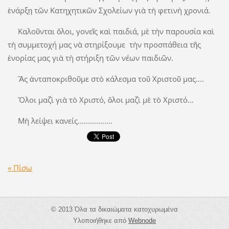
ἐνάρξῃ τῶν Κατηχητικῶν Σχολείων γιὰ τὴ φετινὴ χρονιά.
Καλοῦνται ὅλοι, γονεῖς καὶ παιδιά, μὲ τὴν παρουσία καὶ
τὴ συμμετοχή μας νὰ στηρίξουμε τὴν προσπάθεια τῆς
ἐνορίας μας γιὰ τὴ στήριξη τῶν νέων παιδιῶν.
Ἂς ἀνταποκριθοῦμε στὸ κάλεσμα τοῦ Χριστοῦ μας....
Ὅλοι μαζὶ γιὰ τὸ Χριστό, ὅλοι μαζὶ μὲ τὸ Χριστό...
Μὴ λείψει κανείς.................
« Πίσω
© 2013 Όλα τα δικαιώματα κατοχυρωμένα
Υλοποιήθηκε από
Webnode