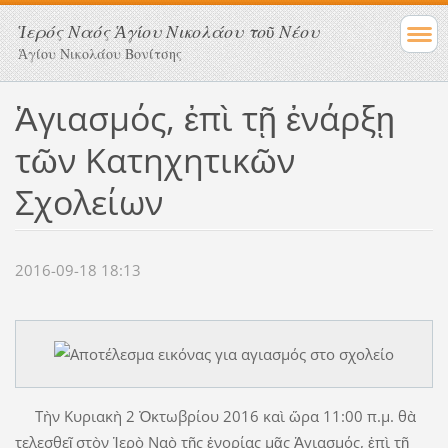
Ἱερός Ναός Ἁγίου Νικολάου τοῦ Νέου
Ἁγίου Νικολάου Βονίτσης
Ἁγιασμός, ἐπὶ τῇ ἐνάρξῃ
τῶν Κατηχητικῶν
Σχολείων
2016-09-18 18:13
Τὴν Κυριακὴ 2 Ὀκτωβρίου 2016 καὶ ὥρα 11:00 π.μ. θὰ
τελεσθεῖ στὸν Ἱερὸ Ναὸ τῆς ἐνορίας μᾶς Ἁγιασμός, ἐπὶ τῇ