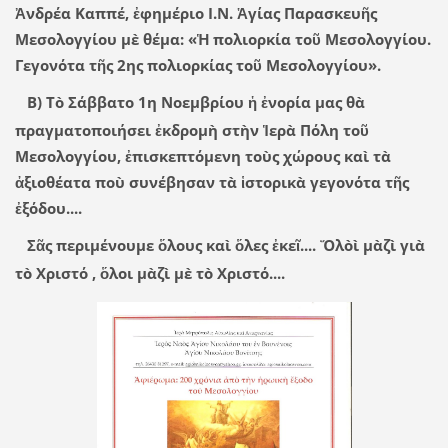
Ἀνδρέα Καππέ, ἐφημέριο Ι.Ν. Ἁγίας Παρασκευῆς
Μεσολογγίου μὲ θέμα: «Ἡ πολιορκία τοῦ Μεσολογγίου.
Γεγονότα τῆς 2ης πολιορκίας τοῦ Μεσολογγίου».
Β) Τὸ Σάββατο 1η Νοεμβρίου ἡ ἐνορία μας θὰ
πραγματοποιήσει ἐκδρομὴ στὴν Ἱερὰ Πόλη τοῦ
Μεσολογγίου, ἐπισκεπτόμενη τοὺς χώρους καὶ τὰ
ἀξιοθέατα ποὺ συνέβησαν τὰ ἱστορικὰ γεγονότα τῆς
ἐξόδου....
Σᾶς περιμένουμε ὅλους καὶ ὅλες ἐκεῖ.... Ὅλὸὶ μὰζὶ γιὰ
τὸ Χριστό , ὅλοι μὰζὶ μὲ τὸ Χριστό....