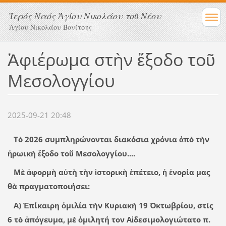
Ἱερός Ναός Ἁγίου Νικολάου τοῦ Νέου
Ἁγίου Νικολάου Βονίτσης
Ἀφιέρωμα στὴν ἔξοδο τοῦ
Μεσολογγίου
2025-09-21 20:48
Τὸ 2026 συμπληρώνονται διακόσια χρόνια ἀπὸ τὴν
ἡρωικὴ ἔξοδο τοῦ Μεσολογγίου....
Μὲ ἀφορμὴ αὐτὴ τὴν ἱστορικὴ ἐπέτειο, ἡ ἐνορία μας
θὰ πραγματοποιήσει:
Α) Ἐπίκαιρη ὁμιλία τὴν Κυριακὴ 19 Ὀκτωβρίου, στὶς
6 τὸ ἀπόγευμα, μὲ ὁμιλητή τον Αἰδεσιμολογιώτατο π.