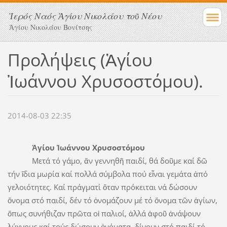
Ἱερός Ναός Ἁγίου Νικολάου τοῦ Νέου
Ἁγίου Νικολάου Βονίτσης
Προλήψεις (Ἁγίου
Ἰωάννου Χρυσοστόμου).
2014-08-03 22:35
Ἁγίου Ἰωάννου Χρυσοστόμου
Μετά τό γάμο, ἄν γεννηθῆ παιδί, θά δοῦμε καί δῶ
τήν ἴδια μωρία καί πολλά σύμβολα πού εἶναι γεμάτα ἀπό
γελοιότητες. Καί πράγματι΄ ὅταν πρόκειται νά δώσουν
ὄνομα στό παιδί, δέν τό ὀνομάζουν μέ τό ὄνομα τῶν ἁγίων,
ὅπως συνήθιζαν πρῶτα οἱ παλιοί, ἀλλά ἀφοῦ ἀνάψουν
λύχνους καί τούς δώσουν ὀνόματα, δίνουν στό παιδί τό