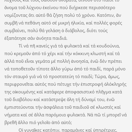
ὄνομα τοῦ λύχνου ἐκείνου πού διήρκεσε περισσότερο
νομίζοντας ὅτι αὐτό θά ζήση πολύ τό χρόνο. Κατόπιν, ἄν
συμβῆ νά πεθάνη αὐτό σέ μικρή ἡλικία, καί πολλές φορές
συμβαίνει, πολύ θά γελάση ὁ διάβολος, διότι τούς
ἐξαπάτησε σάν ἀνόητα παιδιά.
Τί νά πῆ κανείς γιά τά φυλακτά καί τά κουδούνια,
πού κρεμοῦν ἀπό τό χέρι καί τήν κόκκινη κλωστή καί τά
ἀλλά ποῦ εἶναι γεμάτα μέ πολλή ἀνοησία, ἐνῶ δέν πρέπει
νά τοποθετοῦν τίποτε ἄλλο γύρω ἀπό τό παιδί, παρά μόνο
τόν σταυρό γιά νά τό προστατεύη τό παιδί; Τώρα, ὅμως,
περιφρονεῖται αὐτός πού πέτυχε τήν ἐπιστροφή ὁλόκληρής
της οἰκουμένης καί κατάφερε ἀποφασιστικό πλῆγμα κατά
τοῦ διαβόλου καί κατάστρεψε ὅλη τή δύναμί του, ἐνῶ
ἐμπιστεύονται τήν ἀσφάλεια τοῦ παιδιοῦ σέ κλωστές καί
νήματα καί σέ ἄλλα παρόμοια φυλακτά. Νά πῶ τί μπορεῖ νά
βρεθῆ ἄλλο πιό γελοῖο ἀπό αὐτό;
Οἱ γυναῖκες κατόπιν, παραμάνες καί ὑπηρέτριες,