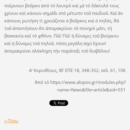
παίρνουν βοῦρκο ἀπό τό λουτρό καί μέ τό δάκτυλό τους
χρίουν καί κάνουν σημάδι στό μέτωπο τοῦ παιδιοῦ. Καί ἄν
κάποιος ρωτήση τί χρειάζεται ὁ βοῦρκος καί ὁ πηλός, θά
τοῦ ἀπαντήσουν ὅτι ἀπομακρύνει τό πονηρό μάτι, τή
βασκανία καί τό φθόνο. Πῶ! Πῶ! ἡ δύναμις τοῦ βούρκου
καί ἡ δύναμις τοῦ πηλοῦ, πόση μεγάλη ἰσχύ ἔχουν!
ἀπομακρύνει ὁλόκληρη τήν παράταξι τοῦ διαβόλου!
Α' Κορινθίους, ΙΒ' ΕΠΕ 18, 348-352, σελ. 61, 106
Ἀπό τό https://www.alopsis.gr/modules.php?
name=News&file=article&sid=551
« Πίσω