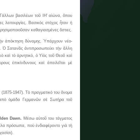
λων βασιλέων τοῦ ΙΗ' αἰώνα, ὅπου
ς λειτουργίες. Βασικὸς στόχος ἦταν ἡ
χρησιμοποιοῦσαν καθαγιασμένες ὄστιες.
πόκτηση δύναμης. Ὑπάρχουν νέο-
. Ὁ Σατανᾶς ἀντιπροσωπεύει τὴν ἄλλη
ὸ καὶ τὸ ἀρνητικό, ὁ Υἱὸς τοῦ Θεοῦ καὶ
ους ἐπικίνδυνους καὶ ἀπειλεῖται μὲ
1875-1947). Τὸ πραγματικό του ὄνομα
n ἀπὸ ὁμάδα Γερμανῶν σὲ Σωτήρα τοῦ
lden Dawn.
Μέσω αὐτοῦ του τάγματος
ἄλλα πρόσωπα, ποὺ ἐνδιαφέροντο γιὰ τὴ
χασίσι).