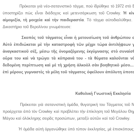
Πρόκειται γιὰ νέο-σατανιστικὸ τάγμα, ποὺ ἱδρύθηκε τὸ 1972 στὸ Βε
ὑποστηρίζει πὼς εἶναι διάδοχος καὶ μετενσάρκωση τοῦ Crowley.
Ἡ κί
αἱμομιξία, τὴ μοιχεία καὶ τὴν παιδεραστία
. Τὸ τάγμα αὐτοδιαλύθηκε
Δικαστήριο τοῦ Βερολίνου γνωμάτευσε:
Σκοπὸς τοῦ τάγματος εἶναι ἡ μετουσίωση τοῦ ἀνθρώπου σ
Αὐτὸ ἐπιδιώκεται μὲ τὴν καταστροφὴ τῶν μέχρι τώρα ἀντιλήψεων γ
ἀναγκαστικοῦ σέξ, μέσω τῆς ὀνομαζόμενης ἐκγύμνασης στὸ συναίσθη
οὔρα του καὶ νὰ τρώγει τὰ κόπρανά του - τὰ θύματα καλοῦνται νὰ
δεδομένη περίπτωση καὶ μὲ τὴ χρήση ἀλκοὸλ σὰν βοηθητικὸ μέσο..
ἐπὶ μέρους γυμναστὲς τὰ μέλη τοῦ τάγματος ὀφείλουν ἀπόλυτη ὑποτ
Καθολική Γνωστική Εκκλησία
Πρόκειται γιὰ σατανιστικὴ ὁμάδα, θυγατρική του Τάγματος τοῦ Ναο
προέρχεται ἀπὸ τὸν Crowley καὶ προβλέπει τὴν ἐπίκληση τοῦ Μεγάλου Θηρ
Μάγου καὶ ὁλόκληρης σειρᾶς προσώπων, μεταξὺ αὐτῶν καὶ τοῦ Crowley.
Ἡ ὁμάδα αὐτὴ ὀργανώθηκε ὑπὸ τύπον ἐκκλησίας, μὲ ἐπισκόπους καὶ