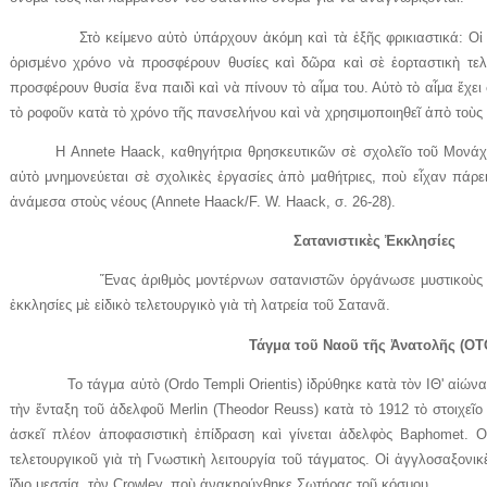
Στὸ κείμενο αὐτὸ ὑπάρχουν ἀκόμη καὶ τὰ ἑξῆς φρικιαστικά: Οἱ δι
ὁρισμένο χρόνο νὰ προσφέρουν θυσίες καὶ δῶρα καὶ σὲ ἑορταστικὴ τελ
προσφέρουν θυσία ἕνα παιδὶ καὶ νὰ πίνουν τὸ αἷμα του. Αὐτὸ τὸ αἷμα ἔχε
τὸ ροφοῦν κατὰ τὸ χρόνο τῆς πανσελήνου καὶ νὰ χρησιμοποιηθεῖ ἀπὸ τοὺς δ
Η Annete Haack, καθηγήτρια θρησκευτικῶν σὲ σχολεῖο τοῦ Μονάχου
αὐτὸ μνημονεύεται σὲ σχολικὲς ἐργασίες ἀπὸ μαθήτριες, ποὺ εἶχαν πάρε
ἀνάμεσα στοὺς νέους (Annete Haack/F. W. Haack, σ. 26-28).
Σατανιστικὲς Ἐκκλησίες
Ἕνας ἀριθμὸς μοντέρνων σατανιστῶν ὀργάνωσε μυστικοὺς συνδέ
ἐκκλησίες μὲ εἰδικὸ τελετουργικὸ γιὰ τὴ λατρεία τοῦ Σατανᾶ.
Τάγμα τοῦ Ναοῦ τῆς Ἀνατολῆς (ΟΤ
Το τάγμα αὐτὸ (Ordo Templi Orientis) ἱδρύθηκε κατὰ τὸν ΙΘ' αἰώνα
τὴν ἔνταξη τοῦ ἀδελφοῦ Merlin (Theodor Reuss) κατὰ τὸ 1912 τὸ στοιχεῖο
ἀσκεῖ πλέον ἀποφασιστικὴ ἐπίδραση καὶ γίνεται ἀδελφὸς Baphomet. Ο
τελετουργικοῦ γιὰ τὴ Γνωστικὴ λειτουργία τοῦ τάγματος. Οἱ ἀγγλοσαξονικ
ἴδιο μεσσία, τὸν Crowley, ποὺ ἀνακηρύχθηκε Σωτήρας τοῦ κόσμου.