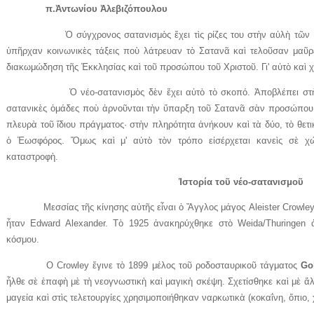
π.Ἀντωνίου Ἀλεβιζόπουλου
Ὁ σύγχρονος σατανισμὸς ἔχει τὶς ρίζες του στὴν αὐλὴ τῶν Γάλ
ὑπῆρχαν κοινωνικὲς τάξεις ποὺ λάτρευαν τὸ Σατανᾶ καὶ τελοῦσαν μαῦρε
διακωμώδηση τῆς Ἐκκλησίας καὶ τοῦ προσώπου τοῦ Χριστοῦ. Γι' αὐτὸ καὶ 
Ὁ νέο-σατανισμὸς δὲν ἔχει αὐτὸ τὸ σκοπό. Ἀποβλέπει στὴν ἀ
σατανικὲς ὁμάδες ποὺ ἀρνοῦνται τὴν ὕπαρξη τοῦ Σατανᾶ σὰν προσώπου
πλευρὰ τοῦ ἴδιου πράγματος· στὴν πληρότητα ἀνήκουν καὶ τὰ δύο, τὸ θετικ
ὁ Ἑωσφόρος. Ὅμως καὶ μ' αὐτὸ τὸν τρόπο εἰσέρχεται κανεὶς σὲ χώρ
καταστροφὴ.
Ἱστορία τοῦ νέο-σατανισμοῦ
Μεσσίας τῆς κίνησης αὐτῆς εἶναι ὁ Ἄγγλος μάγος Aleister Crowley (
ἦταν Edward Alexander. Τὸ 1925 ἀνακηρύχθηκε στὸ Weida/Thuringe
κόσμου.
Ο Crowley ἔγινε τὸ 1899 μέλος τοῦ ροδοσταυρικοῦ τάγματος
Go
ἦλθε σὲ ἐπαφὴ μὲ τὴ νεογνωστικὴ καὶ μαγικὴ σκέψη. Σχετίσθηκε καὶ μὲ 
μαγεία καὶ στὶς τελετουργίες χρησιμοποιήθηκαν ναρκωτικὰ (κοκαΐνη, ὄπιο, 