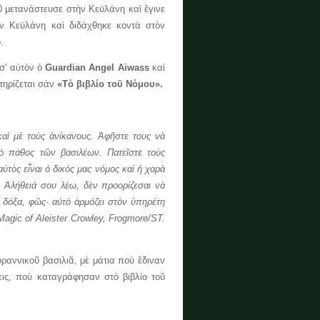
0 μετανάστευσε στὴν Κεϋλάνη καὶ ἔγινε
ν Κεϋλάνη καὶ διδάχθηκε κοντὰ στὸν
.
σ' αὐτὸν ὁ
Guardian Angel Aiwass
καὶ
τηρίζεται σὰν
«Τὸ βιβλίο τοῦ Νόμου».
μὲ τοὺς ἀνίκανους. Ἀφῆστε τους νὰ
τὸ πάθος τῶν βασιλέων. Πατεῖστε τοὺς
ὐτὸς εἶναι ὁ δικός μας νόμος καὶ ἡ χαρὰ
 Ἀλήθειά σου λέω, δὲν προορίζεσαι νὰ
αὶ δόξα, φῶς· αὐτὸ ἁρμόζει στὸν ὑπηρέτη
Magic of Aleister Crowley, Frogmore/ST.
νικοῦ βασιλιᾶ, μὲ μάτια ποὺ ἔδιναν
ις, ποὺ καταγράφησαν στὸ βιβλίο τοῦ