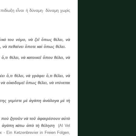
ίωξη εἶναι ἡ δύναμη· δύναμη χωρὶς
δικό
του
νόμο
,
νὰ
ζεῖ
ὅπως
θέλει
,
νὰ
,
νὰ
πεθαίνει
ὅποτε
καὶ
ὅπως
θέλει
.
ι
ὅ
,
τι
θέλει
,
νὰ
κατοικεῖ
ὅπου
θέλει
,
νὰ
έει
ὅ
,
τι
θέλει
,
νὰ
γράφει
ὅ
,
τι
θέλει
,
νὰ
νὰ
οἰκοδομεῖ
ὅπως
θέλει
,
νὰ
ντύνεται
σης
γεμίστε
μὲ
ἀγάπη
ἀνάλογα
μὲ
τὴ
οὺ ζητοῦν νὰ τοῦ ἀφαιρέσουν αὐτὸ
ς, ἀγάπη κάτω ἀπὸ τὴ θέληση
(ΑΙ Vel
x - Ein Ketzenbrevier in Freien Folgen,