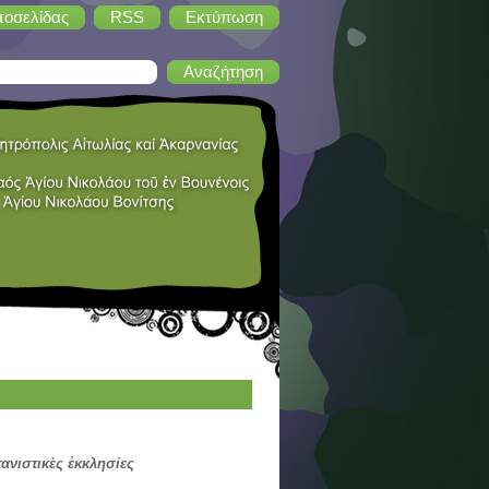
τοσελίδας
RSS
Εκτύπωση
τανιστικὲς ἐκκλησίες