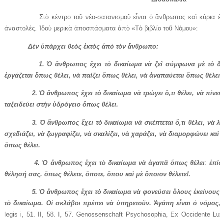
Στὸ κέντρο τοῦ νέο-σατανισμοῦ εἶναι ὁ ἄνθρωπος καὶ κύρια ἐπιδ
ἀναστολές. Ἰδοὺ μερικὰ ἀποσπάσματα ἀπὸ «Τὸ βιβλίο τοῦ Νόμου»:
Δὲν
ὑπάρχει
θεὸς
ἐκτὸς
ἀπὸ
τὸν
ἄνθρωπο
:
1.
Ὁ
ἄνθρωπος
ἔχει
τὸ
δικαίωμα
νὰ
ζεῖ
σύμφωνα
μὲ
τὸ
ἐργάζεται
ὅπως
θέλει
,
νὰ
παίζει
ὅπως
θέλει
,
νὰ
ἀναπαύεται
ὅπως
θέλει
2.
Ὁ
ἄνθρωπος
ἔχει
τὸ
δικαίωμα
νὰ
τρώγει
ὅ
,
τι
θέλει
,
νὰ
πίνε
ταξειδεύει
στὴν
ὑδρόγειο
ὅπως
θέλει
.
3.
Ὁ
ἄνθρωπος
ἔχει
τὸ
δικαίωμα
νὰ
σκέπτεται
ὅ
,
τι
θέλει
,
νὰ
λ
σχεδιάζει
,
νὰ
ζωγραφίζει
,
νὰ
σκαλίζει
,
νὰ
χαράζει
,
νὰ
διαμορφώνει
καὶ
ὅπως
θέλει
.
4.
Ὁ
ἄνθρωπος
ἔχει
τὸ
δικαίωμα
νὰ
ἀγαπᾶ
ὅπως
θέλει
:
ἐπί
θέλησή
σας
,
ὅπως
θέλετε
,
ὅποτε
,
ὅπου
καὶ
μὲ
ὅποιον
θέλετε
!.
5. Ὁ ἄνθρωπος ἔχει τὸ δικαίωμα νὰ φονεύσει ὅλους ἐκείνους π
τὸ δικαίωμα. Οἱ σκλάβοι πρέπει νὰ ὑπηρετοῦν. Ἀγάπη εἶναι ὁ νόμο
legis i, 51. II, 58. I, 57. Genossenschaft Psychosophia, Ex Occidente Lu