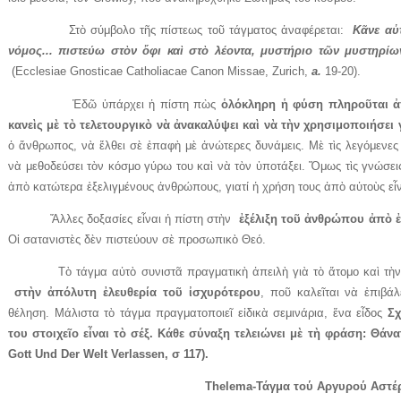
Στὸ σύμβολο τῆς πίστεως τοῦ τάγματος ἀναφέρεται:
Κᾶνε αὐτ
νόμος... πιστεύω στὸν ὄφι καὶ στὸ λέοντα, μυστήριο τῶν μυστηρίω
(Ecclesiae Gnosticae Catholiacae Canon Missae, Zurich,
a.
19-20).
Ἐδῶ ὑπάρχει ἡ πίστη πὼς
ὁλόκληρη ἡ φύση πληροῦται ἀ
κανεὶς μὲ τὸ τελετουργικὸ νὰ ἀνακαλύψει καὶ νὰ τὴν χρησιμοποιήσει
ὁ ἄνθρωπος, νὰ ἔλθει σὲ ἐπαφὴ μὲ ἀνώτερες δυνάμεις. Μὲ τὶς λεγόμενες 
νὰ μεθοδεύσει τὸν κόσμο γύρω του καὶ νὰ τὸν ὑποτάξει. Ὅμως τὶς γνώσεις
ἀπὸ κατώτερα ἐξελιγμένους ἀνθρώπους, γιατί ἡ χρήση τους ἀπὸ αὐτοὺς εἶ
Ἄλλες δοξασίες εἶναι ἡ πίστη στὴν
ἐξέλιξη τοῦ ἀνθρώπου ἀπὸ 
Οἱ σατανιστὲς δὲν πιστεύουν σὲ προσωπικὸ Θεό.
Τὸ τάγμα αὐτὸ συνιστᾶ πραγματικὴ ἀπειλὴ γιὰ τὸ ἄτομο καὶ τὴν κοι
στὴν ἀπόλυτη ἐλευθερία τοῦ ἰσχυρότερου
, ποῦ καλεῖται νὰ ἐπιβά
θέληση. Μάλιστα τὸ τάγμα πραγματοποιεῖ εἰδικὰ σεμινάρια, ἕνα εἶδος
Σχ
του στοιχεῖο εἶναι τὸ σέξ. Κάθε σύναξη τελειώνει μὲ τὴ φράση:
Θάνα
Gott Und Der Welt Verlassen, σ 117).
Thelema-Τάγμα τού Αργυρού Αστέ