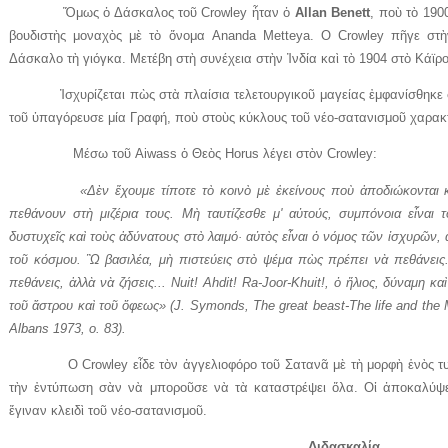
Ὅμως ὁ Δάσκαλος τοῦ Crowley ἦταν ὁ
Allan Benett
, ποὺ τὸ 190
βουδιστὴς μοναχὸς μὲ τὸ ὄνομα Ananda Metteya. Ο Crowley πῆγε στὴ
Δάσκαλο τὴ γιόγκα. Μετέβη στὴ συνέχεια στὴν Ἰνδία καὶ τὸ 1904 στὸ Κάϊρο
Ἰσχυρίζεται πὼς στὰ πλαίσια τελετουργικοῦ μαγείας ἐμφανίσθηκε 
τοῦ ὑπαγόρευσε μία Γραφή, ποὺ στοὺς κύκλους τοῦ νέο-σατανισμοῦ χαρακ
Μέσω τοῦ Aiwass ὁ Θεὸς Horus λέγει στὸν Crowley:
«Δὲν ἔχουμε τίποτε τὸ κοινὸ μὲ ἐκείνους ποὺ ἀποδιώκονται καὶ 
πεθάνουν στὴ μιζέρια τους. Μὴ ταυτίζεσθε μ' αὐτούς, συμπόνοια εἶναι 
δυστυχεῖς καὶ τοὺς ἀδύνατους στὸ λαιμό· αὐτὸς εἶναι ὁ νόμος τῶν ἰσχυρῶν, α
τοῦ κόσμου. Ὢ βασιλέα, μὴ πιστεύεις στὸ ψέμα πὼς πρέπει νὰ πεθάνεις.
πεθάνεις, ἀλλὰ νὰ ζήσεις... Nuit! Ahdit! Ra-Joor-Khuit!, ὁ ἥλιος, δύναμη κ
τοῦ ἄστρου καὶ τοῦ ὄφεως» (J. Symonds, The great beast-The life and the 
Albans 1973, o. 83).
Ο Crowley εἶδε τὸν ἀγγελιοφόρο τοῦ Σατανᾶ μὲ τὴ μορφὴ ἑνὸς τυραν
τὴν ἐντύπωση σὰν νὰ μποροῦσε νὰ τὰ καταστρέψει ὅλα. Οἱ ἀποκαλύψε
ἔγιναν κλειδὶ τοῦ νέο-σατανισμοῦ.
Διδασκαλία