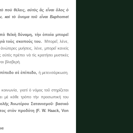
ὸ ποὺ θέλεις, αὐτὸς ἂς εἶναι ὅλος ὁ
ν, καὶ τὸ ὄνομα τοῦ εἶναι Baphomet
πὸ θεϊκὴ δύναμη, τὴν ὁποία μπορεῖ
 γιὰ τοὺς σκοπούς του.
Μπορεῖ, λένε,
ἀνώτερες μυήσεις, λένε, μπορεῖ κανεὶς
 αὐτὲς πρέπει νὰ τὶς κρατήσει μυστικὲς
ναι βλαβερὴ.
ἐπίπεδο σὲ ἐπίπεδο,
ἡ μετενσάρκωση.
νωνία, γιατί ὁ νόμος τοῦ στηρίζεται
λει μὲ κάθε τρόπο τὴν προσωπική του
ολῆς Ἀνωτέρου Σατανισμοῦ·
βασικό
τος στὸν προδότη
(F. W. Haack, Von
ρα