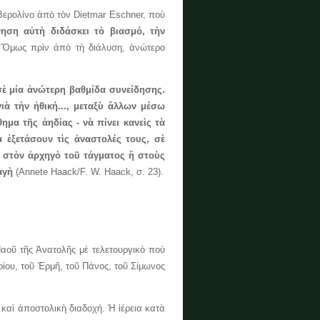
ρολίνο ἀπὸ τὸν Dietmar Eschner, ποὺ
νηση αὐτὴ διδάσκει τὸ βιασμό, τὴν
. Ὅμως πρὶν ἀπὸ τὴ διάλυση, ἀνώτερο
ὲ μία ἀνώτερη βαθμίδα συνείδησης.
ιὰ τὴν ἠθική..., μεταξὺ ἄλλων μέσω
μα τῆς ἀηδίας - νὰ πίνει κανεὶς τὰ
 ἐξετάσουν τὶς ἀναστολές τους, σὲ
. στὸν ἀρχηγὸ τοῦ τάγματος ἢ στοὺς
αγὴ
(Annete Haack/F. W. Haack, σ. 23).
ῦ τῆς Ἀνατολῆς μὲ τελετουργικὸ ποὺ
ίου, τοῦ Ἑρμῆ, τοῦ Πάνος, τοῦ Σίμωνος
 ἀποστολικὴ διαδοχή. Ἡ ἱέρεια κατὰ