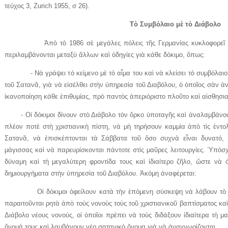
τεύχος 3, Zurich 1955, σ 26).
Τὸ Συμβόλαιο μὲ τὸ Διάβολο
Ἀπὸ τὸ 1986 σὲ μεγάλες πόλεις τῆς Γερμανίας κυκλοφορεῖ ἕνα 
περιλαμβάνονται μεταξὺ ἄλλων καὶ ὁδηγίες γιὰ κάθε δόκιμο, ὅπως:
- Νὰ γράψει τὸ κείμενο μὲ τὸ αἷμα του καὶ νὰ κλείσει τὸ συμβόλαι
τοῦ Σατανᾶ, γιὰ νὰ εἰσέλθει στὴν ὑπηρεσία τοῦ Διαβόλου, ὁ ὁποῖος σὰν ἀ
ἱκανοποίηση κάθε ἐπιθυμίας, πρὸ παντὸς ἀπεριόριστο πλοῦτο καὶ αἰσθησια
- Οἱ δόκιμοι δίνουν στὸ Διάβολο τὸν ὅρκο ὑποταγῆς καὶ ἀναλαμβάνο
πλέον ποτὲ στὴ χριστιανικὴ πίστη, νὰ μὴ τηρήσουν καμμία ἀπὸ τὶς ἐντο
Σατανᾶ, νὰ ἐπισκέπτονται τὰ Σάββατα τοῦ ὅσο συχνὰ εἶναι δυνατό
μάγισσας καὶ νὰ παρευρίσκονται πάντοτε στὶς μαῦρες λειτουργίες. Ὑπόσ
δύναμη καὶ τὴ μεγαλύτερη φροντίδα τους καὶ ἰδιαίτερο ζῆλο, ὥστε νὰ
δημιουργήματα στὴν ὑπηρεσία τοῦ Διαβόλου. Ἀκόμη ἀναφέρεται:
Οἱ δόκιμοι ὀφείλουν κατὰ τὴν ἑπόμενη σύσκεψη νὰ λάβουν τὸ σα
παραιτοῦνται ρητὰ ἀπὸ τοὺς νονοὺς τοὺς τοῦ χριστιανικοῦ βαπτίσματος κα
Διάβολο νέους νονούς, οἱ ὁποῖοι πρέπει νὰ τοὺς διδάξουν ἰδιαίτερα τὴ 
ὄνομά τους καὶ λαμβάνουν νέο σατανικὸ ὄνομα γιὰ νὰ ἀναγνωρίζονται.