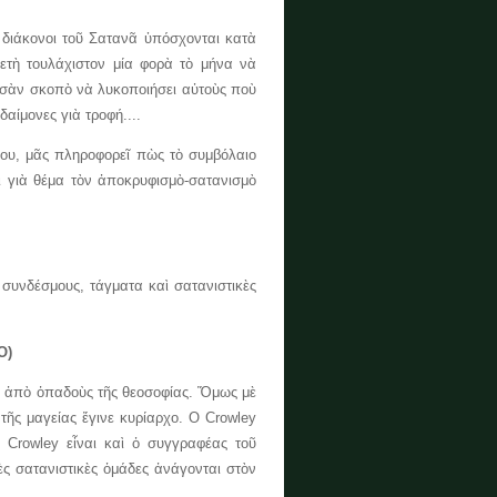
άκονοι τοῦ Σατανᾶ ὑπόσχονται κατὰ
ετὴ τουλάχιστον μία φορὰ τὸ μήνα νὰ
ι σὰν σκοπὸ νὰ λυκοποιήσει αὐτοὺς ποὺ
αίμονες γιὰ τροφή....
, μᾶς πληροφορεῖ πὼς τὸ συμβόλαιο
ι γιὰ θέμα τὸν ἀποκρυφισμὸ-σατανισμὸ
σμους, τάγματα καὶ σατανιστικὲς
Ο)
 ἀπὸ ὀπαδοὺς τῆς θεοσοφίας. Ὅμως μὲ
 τῆς μαγείας ἔγινε κυρίαρχο. Ο Crowley
 Crowley εἶναι καὶ ὁ συγγραφέας τοῦ
ὲς σατανιστικὲς ὁμάδες ἀνάγονται στὸν