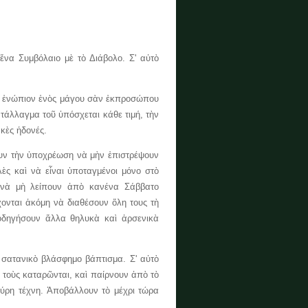
Συμβόλαιο μὲ τὸ Διάβολο. Σ' αὐτὸ
ο ἐνώπιον ἑνὸς μάγου σὰν ἐκπροσώπου
ντάλλαγμα τοῦ ὑπόσχεται κάθε τιμή, τὴν
κὲς ἡδονές.
υν τὴν ὑποχρέωση νὰ μὴν ἐπιστρέψουν
λὲς καὶ νὰ εἶναι ὑποταγμένοι μόνο στὸ
, νὰ μὴ λείπουν ἀπὸ κανένα Σάββατο
χονται ἀκόμη νὰ διαθέσουν ὅλη τους τὴ
 ὁδηγήσουν ἄλλα θηλυκὰ καὶ ἀρσενικὰ
τανικὸ βλάσφημο βάπτισμα. Σ' αὐτὸ
ὶ τοὺς καταρῶνται, καὶ παίρνουν ἀπὸ τὸ
μαύρη τέχνη. Ἀποβάλλουν τὸ μέχρι τώρα