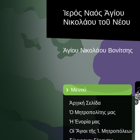
Ἱερός Ναός Ἁγίου
Νικολάου τοῦ Νέου
Ἁγίου Νικολάου Βονίτσης
Μενού
Ἀρχική Σελίδα
Ὁ Μητροπολίτης μας
Ἡ Ἐνορία μας
Οἱ Ἅγιοι τῆς Ἱ. Μητροπόλεως