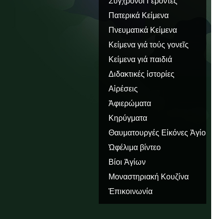
Σύγχρονοι Γέροντες
Πατερικά Κείμενα
Πνευματικά Κείμενα
Κείμενα γιά τούς γονεῖς
Κείμενα γιά παιδιά
Διδακτικές ἱστορίες
Αἱρέσεις
Ἀφιερώματα
Κηρύγματα
Θαυματουργές Εἰκόνες Ἁγίου
Ὅρους
Ὠφέλιμα βίντεο
Βίοι Ἁγίων
Μοναστηριακή Κουζίνα
Ἐπικοινωνία