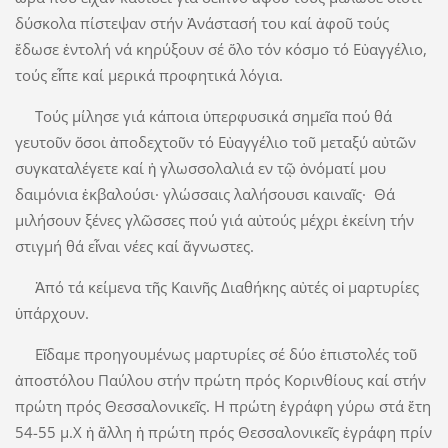
δύσκολα πίστεψαν στήν Ἀνάστασή του καί ἀφοῦ τούς
ἔδωσε ἐντολή νά κηρύξουν σέ ὅλο τόν κόσμο τό Εὐαγγέλιο,
τούς εἶπε καί μερικά προφητικά λόγια.
Τούς μίλησε γιά κάποια ὑπερφυσικά σημεῖα πού θά
γευτοῦν ὅσοι ἀποδεχτοῦν τό Εὐαγγέλιο τοῦ μεταξύ αὐτῶν
συγκαταλέγετε καί ἡ γλωσσολαλιά εν τῷ ὀνόματί μου
δαιμόνια ἐκβαλούσι· γλώσσαις λαλήσουσι καιναῖς· Θά
μιλήσουν ξένες γλῶσσες πού γιά αὐτούς μέχρι ἐκείνη τήν
στιγμή θά εἶναι νέες καί ἄγνωστες.
Ἀπό τά κείμενα τῆς Καινῆς Διαθήκης αὐτές οἱ μαρτυρίες
ὑπάρχουν.
Εἴδαμε προηγουμένως μαρτυρίες σέ δύο ἐπιστολές τοῦ
ἀποστόλου Παύλου στήν πρώτη πρός Κορινθίους καί στήν
πρώτη πρός Θεσσαλονικεῖς. Η πρώτη ἐγράφη γύρω στά ἔτη
54-55 μ.Χ ἡ ἄλλη ἡ πρώτη πρός Θεσσαλονικεῖς ἐγράφη πρίν