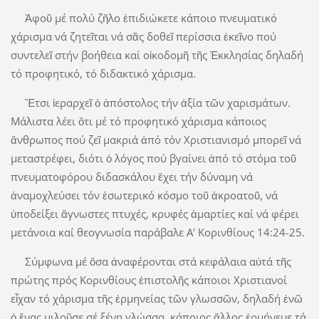
Ἀφοῦ μέ πολύ ζῆλο ἐπιδιώκετε κάποιο πνευματικό
χάρισμα νά ζητεῖται νά σᾶς δοθεῖ περίσσια ἐκεῖνο πού
συντελεῖ στήν βοήθεια καί οἰκοδομῆ τῆς Ἐκκλησίας δηλαδή
τό προφητικό, τό διδακτικό χάρισμα.
Ἔτσι ἱεραρχεῖ ὁ ἀπόστολος τήν ἀξία τῶν χαρισμάτων.
Μάλιστα λέει ὅτι μέ τό προφητικό χάρισμα κάποιος
ἄνθρωπος πού ζεῖ μακριά ἀπό τόν Χριστιανισμό μπορεῖ νά
μεταστρέφει, διότι ὁ λόγος πού βγαίνει ἀπό τό στόμα τοῦ
πνευματοφόρου διδασκάλου ἔχει τήν δύναμη νά
ἀναμοχλεύσει τόν ἐσωτερικό κόσμο τοῦ ἀκροατοῦ, νά
ὑποδείξει ἄγνωστες πτυχές, κρυφές ἁμαρτίες καί νά φέρει
μετάνοια καί θεογνωσία παράβαλε Α' Κορινθίους 14:24-25.
Σύμφωνα μέ ὅσα ἀναφέρονται στά κεφάλαια αὐτά τῆς
πρώτης πρός Κορινθίους ἐπιστολῆς κάποιοι Χριστιανοί
εἶχαν τό χάρισμα τῆς ἑρμηνείας τῶν γλωσσῶν, δηλαδή ἐνῶ
ὁ ἕνας μιλοῦσε σέ ξένη γλώσσα, κάποιος ἄλλος ἑρμήνευε τά