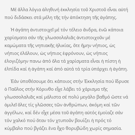
Μέ ἄλλα λόγια ἀληθινή ἐκκλησία τοῦ Χριστοῦ εἶναι αὐτή
πού διδάσκει στά μέλη τῆς τήν ἀπόκτηση τῆς ἀγάπης.
Ἡ ἀγάπη ἀντιστοιχεῖ μέ τόν τέλειο ἄνδρα, ἐνῶ κάποια
χαρίσματα σάν τῆς γλωσσολαλιᾶς ἀντιστοιχοῦν μέ
καμώματα τῆς νηπιακῆς ἡλικίας, ὄτε ἤμην νήπιος, ὡς
νήπιος ἐλάλουν, ὡς νήπιος ἐφρόνουν, ὡς νήπιος
ἐλογιζόμην πανω ἀπό ὅλα τά χαρίσματα εἶναι ἡ πίστη ἡ
ἐλπίδα καί ἡ ἀγάπη καί ἀπό αὐτά τά τρία ὑπάρχει ἡ ἀγάπη.
Ἐάν ὑποθέσουμε ὅτι κάποιος στήν Ἐκκλησία πού ἵδρυσε
ὁ Παῦλος στήν Κόρινθο εἶχε λάβει τό χάρισμα τῆς
γλωσσολαλιᾶς καί μάλιστα σέ πολύ μεγάλο βαθμό ὥστε νά
ὁμιλεῖ ὅλες τίς γλῶσσες τῶν ἀνθρώπων, ἀκόμη καί τῶν
ἀγγέλων, καί δέν εἶχε μέσα τοῦ ἀγάπη αὐτός ἐμοίαζε σάν
τόν χαλκό πού ὅταν τόν χτυποῦν βουίζει ἡ πρός τό
κύμβαλο πού βγάζει ἕνα ἦχο θορυβώδη χωρίς σημασία.