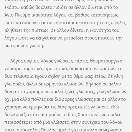
ἐκάστω καθώς βούλεται".Διότι σε άλλον δίνεται από το
Άγιο Πνεύμα ικανότητα λόγου και βαθιάς κατανοήσεως
ώστε να διδάσκει με σαφήνεια και πειστικότητα τις υψηλές
αλήθειες της πίστεως, σε άλλον δίνεται η ικανότητα του
λόγου ώστε να εξηγεί και να μεταδίδει στους πιστούς την
σωτηριώδη γνώση.
Λόγος σοφίας, λόγος γνώσεως, πίστις, θαυματουργικό
χάρισμα, ιαματικό, προφητικό, διακριτικό πνευμάτων, τα
δυο τελευταία έχουν σχέση με το θέμα μας: ἑτέρῳ δὲ γένη
γλωσσῶν, άλλω δε ερμηνεία γλωσσών, δηλαδή σε άλλον
δίνεται το χάρισμα να ομιλεί ξένες γλώσσες, γένη γλωσσών,
όχι μια αλλά πολλές και διάφορες γλώσσες και σε άλλον το
χάρισμα να ερμηνεύει τις διάφορες αυτές γλώσσες. εδώ
διευκρινίζετε ότι μπορούσε ο ίδιος Χριστιανός να ομιλεί
περισσότερες από μια γλώσσες. στην συνέχεια του λόγου
του ο απόστολος Παύλος ομιλεί για την καλή συνεργασία