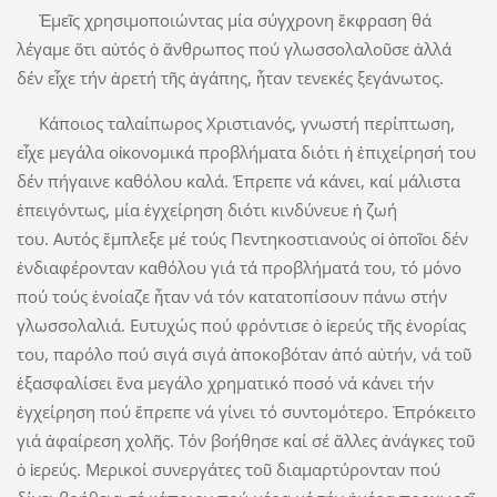
Ἐμεῖς χρησιμοποιώντας μία σύγχρονη ἔκφραση θά
λέγαμε ὅτι αὐτός ὁ ἄνθρωπος πού γλωσσολαλοῦσε ἀλλά
δέν εἶχε τήν ἀρετή τῆς ἀγάπης, ἦταν τενεκές ξεγάνωτος.
Κάποιος ταλαίπωρος Χριστιανός, γνωστή περίπτωση,
εἶχε μεγάλα οἰκονομικά προβλήματα διότι ἡ ἐπιχείρησή του
δέν πήγαινε καθόλου καλά. Έπρεπε νά κάνει, καί μάλιστα
ἐπειγόντως, μία ἐγχείρηση διότι κινδύνευε ἡ ζωή
του. Αυτός ἔμπλεξε μέ τούς Πεντηκοστιανούς οἱ ὁποῖοι δέν
ἐνδιαφέρονταν καθόλου γιά τά προβλήματά του, τό μόνο
πού τούς ἐνοίαζε ἦταν νά τόν κατατοπίσουν πάνω στήν
γλωσσολαλιά. Ευτυχώς πού φρόντισε ὁ ἱερεύς τῆς ἐνορίας
του, παρόλο πού σιγά σιγά ἀποκοβόταν ἀπό αὐτήν, νά τοῦ
ἐξασφαλίσει ἕνα μεγάλο χρηματικό ποσό νά κάνει τήν
ἐγχείρηση πού ἔπρεπε νά γίνει τό συντομότερο. Ἐπρόκειτο
γιά ἀφαίρεση χολῆς. Τόν βοήθησε καί σέ ἄλλες ἀνάγκες τοῦ
ὁ ἱερεύς. Μερικοί συνεργάτες τοῦ διαμαρτύρονταν πού