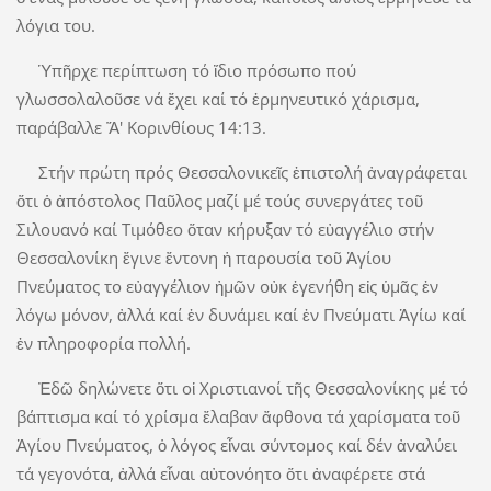
λόγια του.
Ὑπῆρχε περίπτωση τό ἴδιο πρόσωπο πού
γλωσσολαλοῦσε νά ἔχει καί τό ἑρμηνευτικό χάρισμα,
παράβαλλε Ἅ' Κορινθίους 14:13.
Στήν πρώτη πρός Θεσσαλονικεῖς ἐπιστολή ἀναγράφεται
ὅτι ὁ ἀπόστολος Παῦλος μαζί μέ τούς συνεργάτες τοῦ
Σιλουανό καί Τιμόθεο ὅταν κήρυξαν τό εὐαγγέλιο στήν
Θεσσαλονίκη ἔγινε ἔντονη ἡ παρουσία τοῦ Ἁγίου
Πνεύματος το εὐαγγέλιον ἠμῶν οὐκ ἐγενήθη εἰς ὑμᾶς ἐν
λόγω μόνον, ἀλλά καί ἐν δυνάμει καί ἐν Πνεύματι Ἁγίω καί
ἐν πληροφορία πολλή.
Ἐδῶ δηλώνετε ὅτι οἱ Χριστιανοί τῆς Θεσσαλονίκης μέ τό
βάπτισμα καί τό χρίσμα ἔλαβαν ἄφθονα τά χαρίσματα τοῦ
Ἁγίου Πνεύματος, ὁ λόγος εἶναι σύντομος καί δέν ἀναλύει
τά γεγονότα, ἀλλά εἶναι αὐτονόητο ὅτι ἀναφέρετε στά