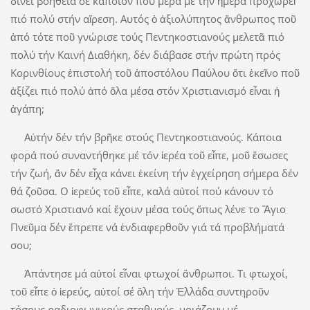
δίνει βοήθεια σέ κάποιον πού μέρα μέ τήν ἡμέρα προχωρεῖ
πιό πολύ στήν αἵρεση. Αυτός ὁ ἀξιολύπητος ἄνθρωπος ποῦ
ἀπό τότε ποῦ γνώρισε τούς Πεντηκοστιανούς μελετᾶ πιό
πολύ τήν Καινή Διαθήκη, δέν διάβασε στήν πρώτη πρός
Κορινθίους ἐπιστολή τοῦ ἀποστόλου Παύλου ὅτι ἐκεῖνο ποῦ
ἀξίζει πιό πολύ ἀπό ὅλα μέσα στόν Χριστιανισμό εἶναι ἡ
ἀγάπη;
Αὐτήν δέν τήν βρῆκε στούς Πεντηκοστιανούς. Κάποια
φορά πού συναντήθηκε μέ τόν ἱερέα τοῦ εἶπε, μοῦ ἔσωσες
τήν ζωή, ἄν δέν εἶχα κάνει ἐκείνη τήν ἐγχείρηση σήμερα δέν
θά ζοῦσα. O ἱερεύς τοῦ εἶπε, καλά αὐτοί πού κάνουν τό
σωστό Χριστιανό καί ἔχουν μέσα τούς ὅπως λένε το Ἅγιο
Πνεῦμα δέν ἔπρεπε νά ἐνδιαφερθοῦν γιά τά προβλήματά
σου;
Ἀπάντησε μά αὐτοί εἶναι φτωχοί ἄνθρωποι. Tι φτωχοί,
τοῦ εἶπε ὁ ἱερεύς, αὐτοί σέ ὅλη τήν Ἑλλάδα συντηροῦν
τόσους ραδιοφωνικούς σταθμούς, μοιάζουν μέ