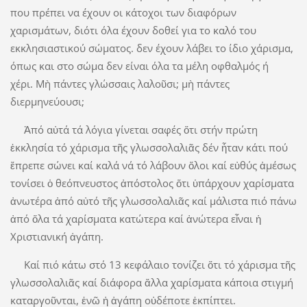
που πρέπει να έχουν οι κάτοχοι των διαφόρων
χαρισμάτων, διότι όλα έχουν δοθεί για το καλό του
εκκλησιαστικού σώματος. δεν έχουν λάβει το ίδιο χάρισμα,
όπως και στο σώμα δεν είναι όλα τα μέλη οφθαλμός ή
χέρι. Μὴ πάντες γλώσσαις λαλοῦσι; μὴ πάντες
διερμηνεύουσι;
Ἀπό αὐτά τά λόγια γίνεται σαφές ὅτι στήν πρώτη
ἐκκλησία τό χάρισμα τῆς γλωσσολαλιᾶς δέν ἦταν κάτι πού
ἔπρεπε σώνει καί καλά νά τό λάβουν ὅλοι καί εὐθύς ἀμέσως
τονίσει ὁ θεόπνευστος ἀπόστολος ὅτι ὑπάρχουν χαρίσματα
ἀνωτέρα ἀπό αὐτό τῆς γλωσσολαλιᾶς καί μάλιστα πιό πάνω
ἀπό ὅλα τά χαρίσματα κατώτερα καί ἀνώτερα εἶναι ἡ
Χριστιανική ἀγάπη.
Καί πιό κάτω στό 13 κεφάλαιο τονίζει ὅτι τό χάρισμα τῆς
γλωσσολαλιᾶς καί διάφορα ἄλλα χαρίσματα κάποια στιγμή
καταργοῦνται, ἐνῶ ἡ ἀγάπη οὐδέποτε ἐκπίπτει.