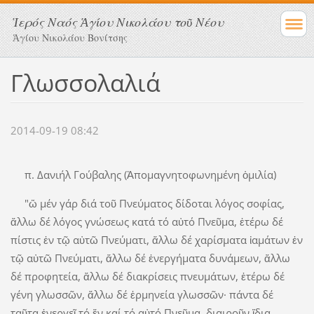
Ἱερός Ναός Ἁγίου Νικολάου τοῦ Νέου
Ἁγίου Νικολάου Βονίτσης
Γλωσσολαλιά
2014-09-19 08:42
π. Δανιήλ Γούβαλης (Ἀπομαγνητοφωνημένη ὁμιλία)
"ὤ μέν γάρ διά τοῦ Πνεύματος δίδοται λόγος σοφίας,
ἄλλω δέ λόγος γνώσεως κατά τό αὐτό Πνεῦμα, ἐτέρω δέ
πίστις ἐν τῷ αὐτῶ Πνεύματι, ἄλλω δέ χαρίσματα ἰαμάτων ἐν
τῷ αὐτῶ Πνεύματι, ἄλλω δέ ἐνεργήματα δυνάμεων, ἄλλω
δέ προφητεία, ἄλλω δέ διακρίσεις πνευμάτων, ἐτέρω δέ
γένη γλωσσῶν, ἄλλω δέ ἑρμηνεία γλωσσῶν· πάντα δέ
ταῦτα ἐνεργεῖ τό ἕν καί τό αὐτό Πνεῦμα, διαιροῦν ἴδια