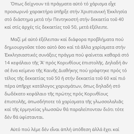
Ὅπως δείχνουν τά πράγματα αὐτό τό χάρισμα εἶχε
προσωρινό χαρακτήρα ὑπῆρξε στήν Χριστιανική Ἐκκλησία
στό διάστημα μετά τήν Πεντηκοστή στήν δεκαετία τοῦ 40
καί στίς ἀρχές τίς δεκαετίες τοῦ 50, μετά ἐξέλειπε.
Μαζί μέ αὐτό ἐξέλειπαν καί διάφορα προβλήματα πού
δημιουργοῦσε τόσο αὐτό ὅσο καί τά ἄλλα χαρίσματα στήν
Ἐκκλησιαστικές συνάξεις πράγμα πού φαίνεται καθαρά στό
14 κεφάλαιο τῆς Ἅ' πρός Κορινθίους ἐπιστολῆς. Δηλαδή ἄν
σέ ἕνα κείμενο τῆς Καινῆς Διαθήκης πού γράφτηκε πρός τό
τέλος τῆς δεκαετίας τοῦ 50 ἤ στήν δεκαετία τοῦ 60 καί πιό
πέρα ὑπῆρχε κατάλογος χαρισμάτων, ὅπως δηλαδή στό
δωδέκατο κεφάλαιο τῆς πρώτης πρός Κορινθίους
ἐπιστολῆς, ὁπωσδήποτε τά χαρίσματα τῆς γλωσσολαλιᾶς
καί τῆς ἑρμηνείας γλωσσῶν θά παραλείπονταν διότι τότε
δέν θά ὑφίστανται.
Αὐτό πού λέμε δέν εἶναι ἁπλή ὑπόθεση ἀλλά ἔχει καί