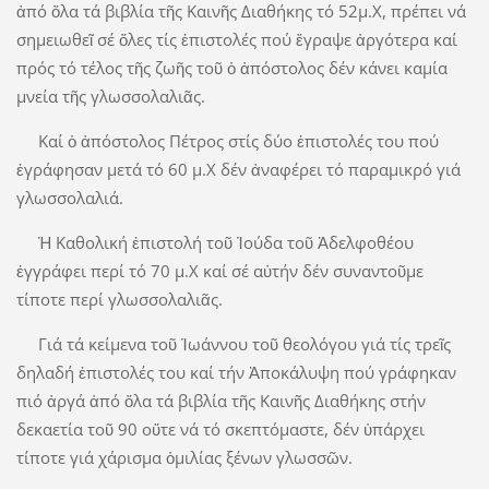
ἀπό ὅλα τά βιβλία τῆς Καινῆς Διαθήκης τό 52μ.Χ, πρέπει νά
σημειωθεῖ σέ ὅλες τίς ἐπιστολές πού ἔγραψε ἀργότερα καί
πρός τό τέλος τῆς ζωῆς τοῦ ὁ ἀπόστολος δέν κάνει καμία
μνεία τῆς γλωσσολαλιᾶς.
Καί ὁ ἀπόστολος Πέτρος στίς δύο ἐπιστολές του πού
ἐγράφησαν μετά τό 60 μ.Χ δέν ἀναφέρει τό παραμικρό γιά
γλωσσολαλιά.
Ἡ Καθολική ἐπιστολή τοῦ Ἰούδα τοῦ Ἀδελφοθέου
ἐγγράφει περί τό 70 μ.Χ καί σέ αὐτήν δέν συναντοῦμε
τίποτε περί γλωσσολαλιᾶς.
Γιά τά κείμενα τοῦ Ἰωάννου τοῦ θεολόγου γιά τίς τρεῖς
δηλαδή ἐπιστολές του καί τήν Ἀποκάλυψη πού γράφηκαν
πιό ἀργά ἀπό ὅλα τά βιβλία τῆς Καινῆς Διαθήκης στήν
δεκαετία τοῦ 90 οὔτε νά τό σκεπτόμαστε, δέν ὑπάρχει
τίποτε γιά χάρισμα ὁμιλίας ξένων γλωσσῶν.