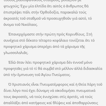
φτωχούς; Έχω μία ἐλπίδα ὅτι αὐτός ὁ ἄνθρωπος θά
ἐπιστρέψει πάλι στήν Ὀρθοδοξία, παρακαλῶ τούς
ἀκροατές τοῦ σταθμοῦ νά προσευχηθοῦν γιά αὐτό, τό
ὄνομα τοῦ Νικόλαος.
Ἐπανερχόμαστε στήν πρώτη πρός Κορινθίους. Στή
συνέχεια στό δέκατο τέταρτο κεφάλαιο τονίζεται ὅτι τό
προφητικό χάρισμα ὑπερέχει ἀπό τά χάρισμα τῆς
γλωσσολαλιᾶς.
Ἐδῶ ὅταν λέει προφητικό χάρισμα δέν ἐννοεῖ μόνο
προφητεῖες γιά τό τί θά συμβεῖ στό μέλλον ἀλλά διδασκαλία
ὑπό τήν ἔμπνευση τοῦ Ἁγίου Πνεύματος.
Ὁ Χριστιανός εἶναι Πνευματέμφορος καί ἡ Θεία Χάρη τοῦ
δίνει λόγο πού ἔχει δύναμη νά οἰκοδομήσει πνευματικά
τους ἀκροατές, νά τούς ἐνισχύσει στίς ἀρετές, νά τούς
ἀπαλλάξει ἀπό κατήφειες καί θλίψεις καί ἀποθαρρύνσεις