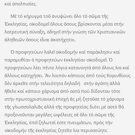
καί ἀπελπισίες.
Μέ τό κήρυγμα τοῦ ἀνυψώνει ὅλο τό σῶμα τῆς
Ἐκκλησίας, οἰκοδομεῖ ὅλους ὅσους βρίσκονται μέσα στήν
λατρευτική σύναξη, ὁδηγεῖ στήν γνώση τῶν Χριστιανικῶν
ἀληθειῶν ὅσους εἶναι ἀκατήχητοι.
Ὁ προφητεύων λαλεῖ οἰκοδομήν καί παράκλησιν καί
παραμυθίαν ὁ προφητεύων ἐκκλησίαν οἰκοδομεῖ. Ὁ
προφητεύων λέει πέντε λόγια κατανοητά ἀπό ὅλους ἴνα καί
ἄλλους κατηχήσει. Ἄν λοιπόν κάποιος ἀπό τούς Κορινθίους
δέν ἀρκεῖτε στήν τελειότητα δηλαδή στήν ἀγάπη ἀλλά
ἤθελε καί κάποιο χάρισμα ἀπό αὐτά πού δίδονταν τότε
στήν πρωτοχριστιανική ἐποχή ἄς μή ζητοῦσε τό χάρισμα
τῆς γλωσσολαλιᾶς ἀλλά τῆς προφητείας διότι μέ αὐτό θά
προξενοῦνταν μεγάλες ὠφέλειες σέ ὅλο τό σῶμα τῆς
Ἐκκλησίας, ἐπεῖ ζηλωταί ἐστε πνευμάτων, πρός τήν
οἰκοδομήν τῆς ἐκκλησίας ζητεῖτε ἴνα περισσεύητε.