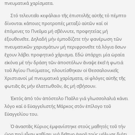
πνευματικά χαρίσματα.
Στό τελευταῖο κεφάλαιο τῆς ἐπιστολῆς αὐτῆς τό πέμπτο
δίνονται κάποιες προτροπές μεταξύ αὐτῶν καί οἱ
ἐπόμενες το Πνεῦμα μή σβέννυτε, προφητείας μή
ἐξουθενεῖτε. Δηλαδή μήν ἐμποδίζετε τήν φανέρωση τῶν
πνευματικῶν χαρισμάτων μή περιφρονεῖτε τά λόγια ὅσων
ἔχουν λάβει προφητικό χάρισμα. Εδώ ὑπάρχει μία ὡραία
εἰκόνα μέ τήν δράση τῶν ἀποστόλων ἄναψε ἐκεῖ ἡ φωτιά
τοῦ Ἁγίου Πνεύματος, πλουτίσθηκαν οἱ Θεσσαλονικεῖς
Χριστιανοί μέ πνευματικά χαρίσματα, οἱ φλόγες αὐτῆς τῆς
φωτιᾶς ἄς μήν ἐλαττωθοῦν, ἄς μή σβήσουν.
Ἐκτός ἀπό τόν ἀπόστολο Παῦλο γιά γλωσσολαλιά κάνει
λόγο καί ὁ Εὐαγγελιστής Μάρκος στόν ἐπίλογο τοῦ
Εὐαγγελίου του.
Ὁ ἀναστᾶς Κύριος ἐμφανίστηκε στούς μαθητές τοῦ τήν
ὥρα πού εἶχαν καθίσει γιά δεῖπνο ἀφοῦ τούς μάλωσε διότι