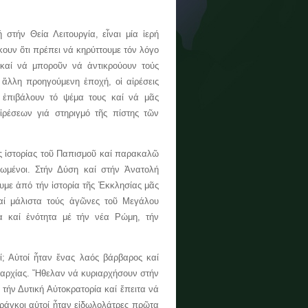
τήν Θεία Λειτουργία, εἶναι μία ἱερή
κουν ὅτι πρέπει νά κηρύττουμε τόν λόγο
 καί νά μποροῦν νά ἀντικρούουν τούς
 ἄλλη προηγούμενη ἐποχή, οἱ αἱρέσεις
ς ἐπιβάλουν τό ψέμα τους καί νά μᾶς
ἱρέσεων γιά στηριγμό τῆς πίστης τῶν
ς ἱστορίας τοῦ Παπισμοῦ καί παρακαλῶ
νωμένοι. Στήν Δύση καί στήν Ἀνατολή
υμε ἀπό τήν ἱστορία τῆς Ἐκκλησίας μᾶς
ί μάλιστα τούς ἀγῶνες τοῦ Μεγάλου
α καί ἑνότητα μέ τήν νέα Ρώμη, τήν
 Αὐτοί ἦταν ἕνας λαός βάρβαρος καί
ριαρχίας. Ἤθελαν νά κυριαρχήσουν στήν
ήν Δυτική Αὐτοκρατορία καί ἔπειτα νά
ράγκοι αὐτοί ἦταν εἰδωλολάτρες πρῶτα