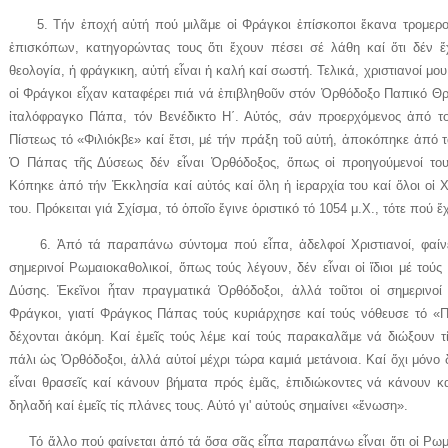
5. Τήν ἐποχή αὐτή πού μιλᾶμε οἱ Φράγκοι ἐπίσκοποι ἔκανα τρομερο
ἐπισκόπων, κατηγορώντας τους ὅτι ἔχουν πέσει σέ λάθη καί ὅτι δέν ἔ
θεολογία, ἡ φράγκικη, αὐτή εἶναι ἡ καλή καί σωστή. Τελικά, χριστιανοί μο
οἱ Φράγκοι εἶχαν καταφέρει πιά νά ἐπιβληθοῦν στόν Ὀρθόδοξο Παπικό Θρ
ἰταλόφραγκο Πάπα, τόν Βενέδικτο Η΄. Αὐτός, σάν προερχόμενος ἀπό τ
Πίστεως τό «Φιλιόκβε» καί ἔτσι, μέ τήν πράξη τοῦ αὐτή, ἀποκόπηκε ἀπό 
Ὁ Πάπας τῆς Δύσεως δέν εἶναι Ὀρθόδοξος, ὅπως οἱ προηγούμενοί του
Κόπηκε ἀπό τήν Ἐκκλησία καί αὐτός καί ὅλη ἡ ἱεραρχία του καί ὅλοι οἱ Χ
του. Πρόκειται γιά Σχίσμα, τό ὁποῖο ἔγινε ὁριστικό τό 1054 μ.Χ., τότε πού 
6. Ἀπό τά παραπάνω σύντομα πού εἶπα, ἀδελφοί Χριστιανοί, φαίνετ
σημερινοί Ρωμαιοκαθολικοί, ὅπως τούς λέγουν, δέν εἶναι οἱ ἴδιοι μέ τού
Δύσης. Ἐκεῖνοι ἦταν πραγματικά Ὀρθόδοξοι, ἀλλά τοῦτοι οἱ σημερινοί εἶ
Φράγκοι, γιατί Φράγκος Πάπας τούς κυριάρχησε καί τούς νόθευσε τό «Πι
δέχονται ἀκόμη. Καί ἐμεῖς τούς λέμε καί τούς παρακαλᾶμε νά διώξουν τ
πάλι ὡς Ὀρθόδοξοι, ἀλλά αὐτοί μέχρι τώρα καμιά μετάνοια. Καί ὄχι μόνο
εἶναι θρασεῖς καί κάνουν βήματα πρός ἐμᾶς, ἐπιδιώκοντες νά κάνουν 
δηλαδή καί ἐμεῖς τίς πλάνες τους. Αὐτό γι' αὐτούς σημαίνει «ἕνωση».
Τό ἄλλο πού φαίνεται ἀπό τά ὅσα σᾶς εἶπα παραπάνω εἶναι ὅτι οἱ Ρωμ