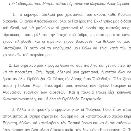
Τοῦ Σεβασμιωτάτου Μητροπολίτου Γόρτυνος καί Μεγαλοπόλεως Ἱερεμία
1. Τό κήρυγμα, ἀδελφοί μου χριστιανοί, πού ἀκοῦτε κάθε Κυριακή σ
διακονία. Οἱ ἅγιοι Ἀπόστολοι καί ὅλοι οἱ Πατέρες τῆς Ἐκκλησίας μᾶς διδάσ
τοῦ Θεοῦ, γιά νά μαθαίνουν οἱ χριστιανοί τά ὡραία της πίστεώς τους
αἱρετικούς. Τούτη μάλιστα τήν ἐποχή πού ζοῦμε, περισσότερο ἀπό κάθε
ἔχουν πληθυνθεῖ καί οἱ αἱρετικοί ἔχουν θρασυνθεῖ καί θέλουν νά μᾶ
ὑποτάξουν. Γι' αὐτό καί τά κηρύγματά μου θέλω νά εἶναι κατά τῶν α
χριστιανῶν τοῦ ποιμνίου μου.
2. Στό σημερινό μου κήρυγμα θέλω νά σᾶς πῶ λίγα καί γενικά περί τῆ
νά τά προσέξετε. Στήν ἀρχή, ἀδελφοί μου χριστιανοί, ἤμασταν ὅλοι ἑ
ἤμασταν ὅλοι Ὀρθόδοξοι. Οἱ Πάπες τῆς Δύσης ἦταν Ὀρθόδοξοι. Ὅλοι ξέρο
πόσο ἡ Παλαιά Ρώμη ὑποστήριξε τούς ἀγῶνες τῶν ἁγίων Πατέρων κα
Ἀθανασίου ἐναντίον τῶν αἱρέσεων. Καί ἡ παλαιά Ρώμη εἶχε κοινωνί
Κωνσταντινούπολη, καί μέ ὅλα τά Ὀρθόδοξα Πατριαρχεῖα.
3. Ἀλλά στό προσκήνιο ἐμφανίστηκαν οἱ Φράγκοι. Ποιοί ἦταν αὐτοί;
ἀπολίτιστος μέ ἰσχυρό στρατό καί δύναμη καί μέ καταστρωμένο σχέδιο κυ
Εὐρώπη, ἤθελαν νά καταλάβουν τόν Παπικό θρόνο καί νά ἀνασυστήσουν τ
ἐξοντώσουν τήν Ἀνατολική Αὐτοκρατορία, τήν λεγομένη Ρωμηοσύνη. Οἱ Φ