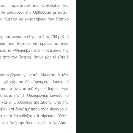
ί καί παρίσταναν τόν Ὀρθόδοξο, δέν
ν νά ἀναμίξουν τήν Ὀρθοδοξία μέ αὐτές.
στα ἤθελαν νά καταλάβουν τόν Παπικό
ι, σᾶς λέγω τό ἑξῆς: Τό ἔτος 794 μ.Χ. ἡ
νοδο πού θέσπισε νά τιμοῦμε τά ἅγια
εσε τό «Φιλιόκβε» στό «Πιστεύω», τήν
νο ἀπό τόν Πατέρα, ὅπως μᾶς τό εἶπε ὁ
τυρήθηκαν γι' αὐτό. Μάλιστα ὁ τότε
α, χάραξε σέ δύο ἀργυρές πλάκες τό
έτησε στόν ναό τοῦ Ἁγίου Πέτρου, «γιά
ά κατά τήν Ἡ΄ Οἰκουμενική Σύνοδο, τό
 καί οἱ Ὀρθόδοξοί της Δύσης, ὑπό τήν
κβε» καί ἀναθεμάτισαν τούς Φράγκους,
εἶναι ἑτερόδοξοι καί αἱρετικοί. Ὥστε:
 καί ἀπό τήν ἄλλη μεριά, στήν Δύση,