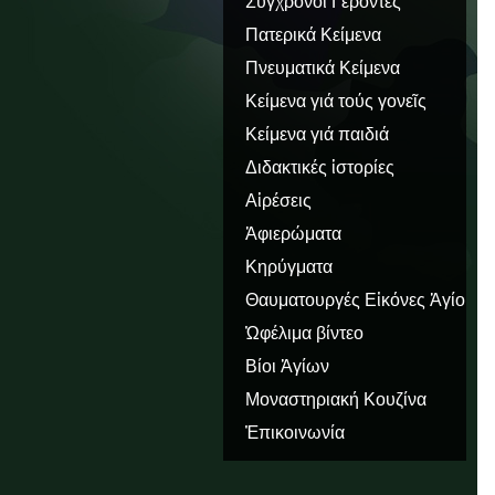
Σύγχρονοι Γέροντες
Πατερικά Κείμενα
Πνευματικά Κείμενα
Κείμενα γιά τούς γονεῖς
Κείμενα γιά παιδιά
Διδακτικές ἱστορίες
Αἱρέσεις
Ἀφιερώματα
Κηρύγματα
Θαυματουργές Εἰκόνες Ἁγίου
Ὅρους
Ὠφέλιμα βίντεο
Βίοι Ἁγίων
Μοναστηριακή Κουζίνα
Ἐπικοινωνία