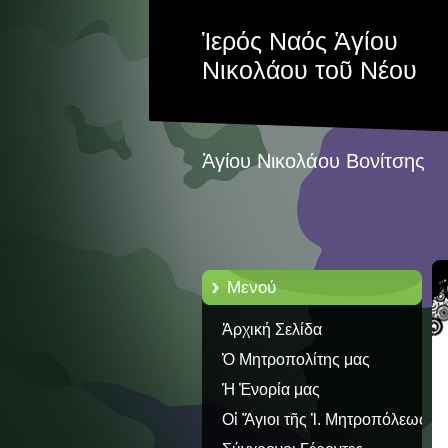
Ἱερός Ναός Ἁγίου
Νικολάου τοῦ Νέου
Ἁγίου Νικολάου Βονίτσης
Μενού
Ἀρχική Σελίδα
Ὁ Μητροπολίτης μας
Ἡ Ἐνορία μας
Οἱ Ἅγιοι τῆς Ἱ. Μητροπόλεως