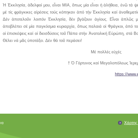
Ἡ Ἐκκλησία, ἀδελφοί μου, εἶναι ΜΙΑ, ὅπως μία εἶναι ἡ ἀλήθεια, ἐνῶ τά ψ
μέ τίς φράγκικες αἱρέσεις τούς κόπηκαν ἀπό τήν Ἐκκλησία καί ἀναθεματ
Δέν ἀποτελοῦν λοιπόν Ἐκκλησία, δέν βγάζουν ἁγίους. Εἶναι ἁπλῶς μί
ἀποβλέπει σέ μία παγκόσμια κυριαρχία, ὅπως παλαιά οἱ Φράγκοι, ἀπό το
οἱ ἐπισκέψεις καί οἱ διεισδύσεις τοῦ Πάπα στήν Ἀνατολική Εὐρώπη, στά Β
Θέλει νά μᾶς ὑποτάξει. Δέν θά τοῦ περάσει!
Μέ πολλές εὐχές
† Ὁ Γόρτυνος καί Μεγαλοπόλεως Ἱερε
https://www.
να
Χάρτης 