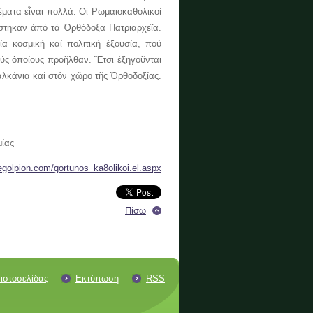
έματα εἶναι πολλά. Οἱ Ρωμαιοκαθολικοί
ίστηκαν ἀπό τά Ὀρθόδοξα Πατριαρχεῖα.
α κοσμική καί πολιτική ἐξουσία, πού
ύς ὁποίους προῆλθαν. Ἔτσι ἐξηγοῦνται
αλκάνια καί στόν χῶρο τῆς Ὀρθοδοξίας.
μίας
egolpion.com/gortunos_ka8olikoi.el.aspx
Πίσω
ιστοσελίδας
Εκτύπωση
RSS