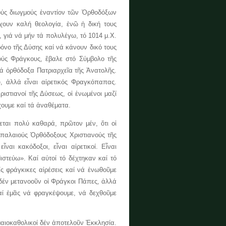
ύς διωγμούς ἐναντίον τῶν Ὀρθοδόξων
χουν καλή θεολογία, ἐνῶ ἡ δική τους
υ, γιά νά μήν τά πολυλέγω, τό 1014 μ.Χ.
όνο τῆς Δύσης καί νά κάνουν δικό τους
ούς Φράγκους, ἔβαλε στό Σύμβολο τῆς
τά ὀρθόδοξα Πατριαρχεῖα τῆς Ἀνατολῆς.
, ἀλλά εἶναι αἱρετικός Φραγκόπαπας.
ριστιανοί τῆς Δύσεως, οἱ ἑνωμένοι μαζί
ἔχουμε καί τά ἀναθέματα.
αι πολύ καθαρά, πρῶτον μέν, ὅτι οἱ
ς παλαιούς Ὀρθόδοξους Χριστιανούς τῆς
ναι κακόδοξοι, εἶναι αἱρετικοί. Εἶναι
στεύω». Καί αὐτοί τό δέχτηκαν καί τό
ίς φράγκικες αἱρέσεις καί νά ἑνωθοῦμε
 δέν μετανοοῦν οἱ Φράγκοι Πάπες, ἀλλά
καί ἐμᾶς νά φραγκέψουμε, νά δεχθοῦμε
αιοκαθολικοί δέν ἀποτελοῦν Ἐκκλησία.