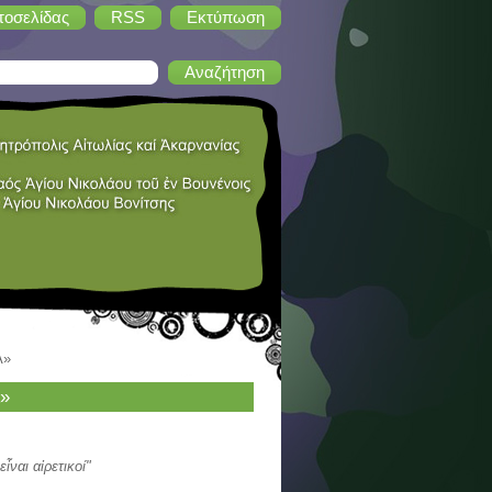
τοσελίδας
RSS
Εκτύπωση
Α»
»
ἶναι αἱρετικοί"