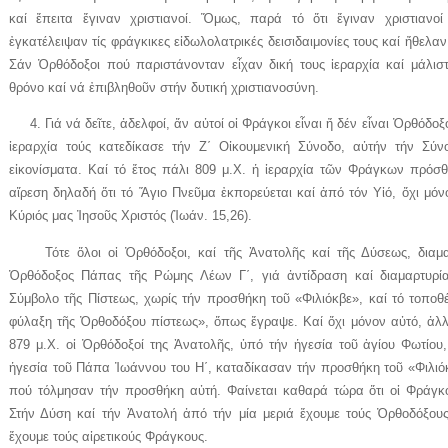
καί ἔπειτα ἔγιναν χριστιανοί. Ὅμως, παρά τό ὅτι ἔγιναν χριστιανο
ἐγκατέλειψαν τίς φράγκικες εἰδωλολατρικές δεισιδαιμονίες τους καί ἤθελα
Σάν Ὀρθόδοξοι πού παριστάνονταν εἶχαν δική τους ἱεραρχία καί μάλι
θρόνο καί νά ἐπιβληθοῦν στήν δυτική χριστιανοσύνη.
4. Γιά νά δεῖτε, ἀδελφοί, ἄν αὐτοί οἱ Φράγκοι εἶναι ἤ δέν εἶναι Ὀρθόδοξο
ἱεραρχία τούς κατεδίκασε τήν Ζ΄ Οἰκουμενική Σύνοδο, αὐτήν τήν Σύ
εἰκονίσματα. Καί τό ἔτος πάλι 809 μ.Χ. ἡ ἱεραρχία τῶν Φράγκων πρόσθ
αἵρεση δηλαδή ὅτι τό Ἅγιο Πνεῦμα ἐκπορεύεται καί ἀπό τόν Υἱό, ὄχι μό
Κύριός μας Ἰησοῦς Χριστός (Ἰωάν. 15,26).
Τότε ὅλοι οἱ Ὀρθόδοξοι, καί τῆς Ἀνατολῆς καί τῆς Δύσεως, διαμαρ
Ὀρθόδοξος Πάπας τῆς Ρώμης Λέων Γ΄, γιά ἀντίδραση καί διαμαρτυρί
Σύμβολο τῆς Πίστεως, χωρίς τήν προσθήκη τοῦ «Φιλιόκβε», καί τό τοποθ
φύλαξη τῆς Ὀρθοδόξου πίστεως», ὅπως ἔγραψε. Καί ὄχι μόνον αὐτό, ἀλλ
879 μ.Χ. οἱ Ὀρθόδοξοί της Ἀνατολῆς, ὑπό τήν ἡγεσία τοῦ ἁγίου Φωτίου,
ἡγεσία τοῦ Πάπα Ἰωάννου του Η΄, καταδίκασαν τήν προσθήκη τοῦ «Φιλιό
πού τόλμησαν τήν προσθήκη αὐτή. Φαίνεται καθαρά τώρα ὅτι οἱ Φράγκοι 
Στήν Δύση καί τήν Ἀνατολή ἀπό τήν μία μεριά ἔχουμε τούς Ὀρθοδόξους
ἔχουμε τούς αἱρετικούς Φράγκους.