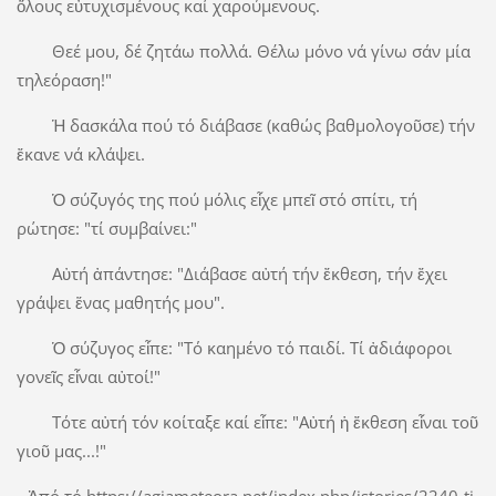
ὅλους εὐτυχισμένους καί χαρούμενους.
Θεέ μου, δέ ζητάω πολλά. Θέλω μόνο νά γίνω σάν μία
τηλεόραση!"
Ἡ δασκάλα πού τό διάβασε (καθώς βαθμολογοῦσε) τήν
ἔκανε νά κλάψει.
Ὁ σύζυγός της πού μόλις εἶχε μπεῖ στό σπίτι, τή
ρώτησε: "τί συμβαίνει:"
Αὐτή ἀπάντησε: "Διάβασε αὐτή τήν ἔκθεση, τήν ἔχει
γράψει ἕνας μαθητής μου".
Ὁ σύζυγος εἶπε: "Τό καημένο τό παιδί. Τί ἀδιάφοροι
γονεῖς εἶναι αὐτοί!"
Τότε αὐτή τόν κοίταξε καί εἶπε: "Αὐτή ἡ ἔκθεση εἶναι τοῦ
γιοῦ μας...!"
Ἀπό τό https://agiameteora.net/index.php/istories/2240-ti-