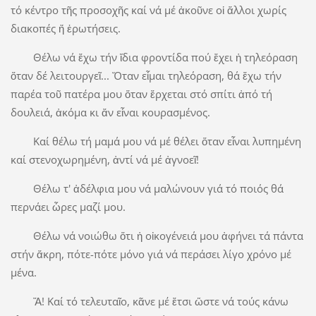
τό κέντρο τῆς προσοχῆς καί νά μέ ἀκοῦνε οἱ ἄλλοι χωρίς
διακοπές ἤ ἐρωτήσεις.
Θέλω νά ἔχω τήν ἴδια φροντίδα πού ἔχει ἡ τηλεόραση
ὅταν δέ λειτουργεῖ... Ὅταν εἶμαι τηλεόραση, θά ἔχω τήν
παρέα τοῦ πατέρα μου ὅταν ἔρχεται στό σπίτι ἀπό τή
δουλειά, ἀκόμα κι ἄν εἶναι κουρασμένος.
Καί θέλω τή μαμά μου νά μέ θέλει ὅταν εἶναι λυπημένη
καί στενοχωρημένη, ἀντί νά μέ ἀγνοεῖ!
Θέλω τ' ἀδέλφια μου νά μαλώνουν γιά τό ποιός θά
περνάει ὧρες μαζί μου.
Θέλω νά νοιώθω ὅτι ἡ οἰκογένειά μου ἀφήνει τά πάντα
στήν ἄκρη, πότε-πότε μόνο γιά νά περάσει λίγο χρόνο μέ
μένα.
Ἅ! Καί τό τελευταῖο, κᾶνε μέ ἔτσι ὥστε νά τούς κάνω