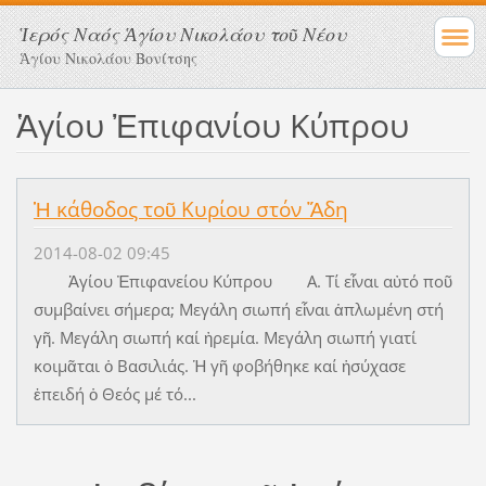
Ἱερός Ναός Ἁγίου Νικολάου τοῦ Νέου
Ἁγίου Νικολάου Βονίτσης
Ἁγίου Ἐπιφανίου Κύπρου
Ἡ κάθοδος τοῦ Κυρίου στόν Ἅδη
2014-08-02 09:45
Ἁγίου Ἐπιφανείου Κύπρου Α. Τί εἶναι αὐτό ποῦ
συμβαίνει σήμερα; Μεγάλη σιωπή εἶναι ἁπλωμένη στή
γῆ. Μεγάλη σιωπή καί ἠρεμία. Μεγάλη σιωπή γιατί
κοιμᾶται ὁ Βασιλιάς. Ἡ γῆ φοβήθηκε καί ἡσύχασε
ἐπειδή ὁ Θεός μέ τό...