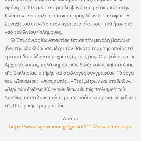
εἰρήνη τὸ 403 μ.Χ. Τὸ τίμιο λείψανό του μετακόμισε στὴν
Κωνσταντινούπολη ὁ αὐτοκράτορας Λέων ΣΤ' ὁ Σοφός. Ἡ
Σύναξή του ἐτελεῖτο στὸν ἁγιότατο οἶκο του, ποὺ ἦταν στὸ
ναὸ τοῦ Ἁγίου Φιλήμονος.
Ὁ Ἐπιφάνιος Κωνσταντίας ἔκτισε τὴν μεγάλη βασιλικὴ
(δὲν τὴν ὁλοκλήρωσε μέχρι τὸν θάνατό του), τῆς ὁποίας τὰ
ἐρείπια διασώζονται μέχρι τὶς ἡμέρες μας. Ὁ μεγάλος αὐτὸς
Ἀρχιεπίσκοπος, πολὺ σημαντικὸς διδάσκαλος καὶ πατέρας
τῆς Ἐκκλησίας, ὑπῆρξε καὶ ἀξιόλογος συγγραφέας. Τὰ ἔργα
του
«Πανάριον»
,
«Ἀγκυρωτός»
,
«Περὶ μέτρων καὶ σταθμῶν»
,
«Περὶ τῶν δώδεκα λίθων τῶν ὄντων ἐν τοῖς στολισμοῖς τοῦ
Ἀαρών»
, ἀποτελοῦν πολύτιμα πετράδια στὸ μέγα ψηφιδωτὸ
τῆς Πατερικῆς Γραμματείας.
Ἀπό τό
https://www.synaxarion.gr/gr/sid/3117/sxsaintinfo.aspx