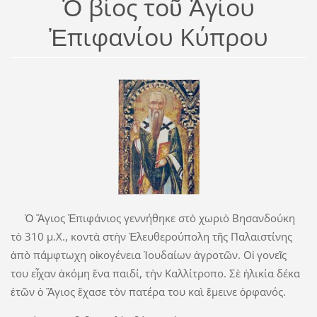
Ὁ βίος τοῦ Ἁγίου
Ἐπιφανίου Κύπρου
Ὁ Ἅγιος Ἐπιφάνιος γεννήθηκε στὸ χωριὸ Βησανδούκη
τὸ 310 μ.Χ., κοντὰ στὴν Ἐλευθερούπολη τῆς Παλαιστίνης
ἀπὸ πάμφτωχη οἰκογένεια Ἰουδαίων ἀγροτῶν. Οἱ γονεῖς
του εἶχαν ἀκόμη ἕνα παιδί, τὴν Καλλίτροπο. Σὲ ἡλικία δέκα
ἐτῶν ὁ Ἅγιος ἔχασε τὸν πατέρα του καὶ ἔμεινε ὀρφανός.