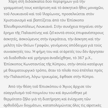
Χάρη στὴ διδασκαλία δύο περίφημων γιὰ τὴν
γραμματική τους κατάρτιση καὶ τὸ ἀσκητικὸ ἦθος μοναχῶν,
τοῦ Λουκιανοῦ καὶ τοῦ Ἰλαρίωνος, προσελκύεται στὸν
Χριστιανισμὸ καὶ βαπτίζεται ἀπὸ τὸν Ἐπίσκοπο
Ἐλευθερουπόλεως Λουκιανό. Στὴν συνέχεια πηγαίνει στὴν
ἔρημο τῆς Παλαιστίνης καὶ ζεῖ κοντὰ στοὺς ἐπιφανέστερους
ἀσκητές, ἀσκούμενος στὴν ἐγκράτεια, τὴν ἄσκηση καὶ τὴν
μελέτη τῶν Θείων Γραφῶν, γενόμενος ὑπόδειγμα γιὰ τοὺς
συνασκητές του. Ἡ φήμη του καὶ οἱ ἀρετές του δὲν ἄργησαν
νὰ διαδοθοῦν καὶ γρήγορα ἀναδείχθηκε, τὸ 367 μ.Χ.,
Ἐπίσκοπος Κωνσταντίας τῆς Κύπρου, στὴν ὁποία κατέφυγε
μὲ θαυματουργικὸ τρόπο, ὅταν τὸ πλοῖο ποὺ ἐπέπλεε πρὸς
τὴν Παλαιστίνη, λόγω τρικυμίας, ἔφθασε στὴν Κύπρο.
Ἀπὸ τὴν θέση τοῦ Ἐπισκόπου ὁ Ἅγιος ἄρχισε τὸν
εὐαγγελισμὸ τοῦ ποιμνίου του καὶ ἀγωνίσθηκε μὲ
θερμότατο ζῆλο γιὰ τὴ διατήρηση καὶ ἐνίσχυση τῶν
ὀρθοδόξων δογμάτων, καταπολεμώντας ὅλες τὶς αἱρετικὲς