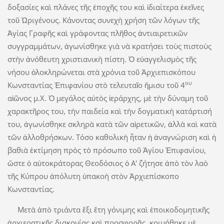
δοξασίες καὶ πλάνες τῆς ἐποχῆς του καὶ ἰδιαίτερα ἐκεῖνες
τοῦ Ὠριγένους. Κάνοντας συνεχὴ χρήση τῶν λόγων τῆς
Ἁγίας Γραφῆς καὶ γράφοντας πλῆθος ἀντιαιρετικῶν
συγγραμμάτων, ἀγωνίσθηκε γιὰ νὰ κρατήσει τοὺς πιστοὺς
στὴν ἀνόθευτη χριστιανικὴ πίστη. Ὁ εὐαγγελισμὸς τῆς
νήσου ὁλοκληρώνεται στὰ χρόνια τοῦ Ἀρχιεπισκόπου
ου
Κωνσταντίας Ἐπιφανίου στὸ τελευταῖο ἥμισυ τοῦ 4
αἰῶνος μ.Χ. Ὁ μεγάλος αὐτὸς ἱεράρχης, μὲ τὴν δύναμη τοῦ
χαρακτῆρος του, τὴν παιδεία καὶ τὴν δογματικὴ κατάρτισή
του, ἀγωνίσθηκε σκληρὰ κατὰ τῶν αἱρετικῶν, ἀλλὰ καὶ κατὰ
τῶν ἀλλοθρήσκων. Τόσο καθολικὴ ἦταν ἡ ἀναγνώριση καὶ ἡ
βαθιὰ ἐκτίμηση πρὸς τὸ πρόσωπο τοῦ Ἁγίου Ἐπιφανίου,
ὥστε ὁ αὐτοκράτορας Θεοδόσιος ὁ Α' ζήτησε ἀπὸ τὸν λαὸ
τῆς Κύπρου ἀπόλυτη ὑπακοὴ στὸν Ἀρχιεπίσκοπο
Κωνσταντίας.
Μετὰ ἀπὸ τριάντα ἕξι ἔτη γόνιμης καὶ ἐποικοδομητικῆς
ἀρχιερατικῆς διακονίας καὶ προσφορᾶς, κοιμήθηκε μὲ