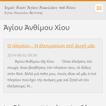
Ἱερός Ναός Ἁγίου Νικολάου τοῦ Νέου
Ἁγίου Νικολάου Βονίτσης
Ἁγίου Ἀνθίμου Χίου
Ὁ πλησίον – Ἡ ἐλεημοσύνη στή ψυχή μᾶς
2014-08-02 09:56
Ἁγίου Ἀνθίμου τῆς Χίου Ὅταν ἐλεήσεις τόν
πτωχό, ὅταν βοηθήσεις τόν πλησίον σου, τό δίδεις
στόν Θεό. Ἀλλά γιά πεῖτε μου, ποιός εἶναι σέ μᾶς ὁ πιό
πλησίον πού ἔχει τήν ἀνάγκη μας καί ζητεῖ νά τόν
ἐλεήσουμε; Ἡ...