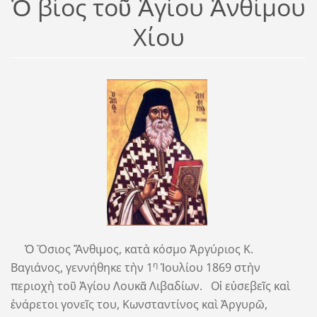
Ὁ βίος τοῦ Ἁγίου Ἀνθίμου
Χίου
Ὁ Ὅσιος Ἄνθιμος, κατὰ κόσμο Ἀργύριος Κ.
η
Βαγιάνος, γεννήθηκε τὴν 1
Ἰουλίου 1869 στὴν
περιοχὴ τοῦ Ἁγίου Λουκᾶ Λιβαδίων. Οἱ εὐσεβεῖς καὶ
ἐνάρετοι γονεῖς του, Κωνσταντίνος καὶ Ἀργυρῶ,