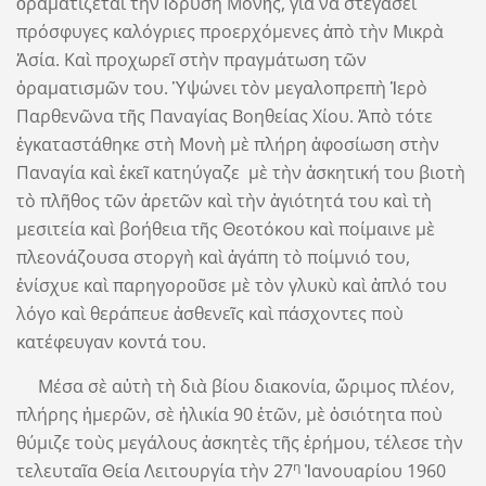
ὁραματίζεται τὴν ἵδρυση Μονῆς, γιὰ νὰ στεγάσει
πρόσφυγες καλόγριες προερχόμενες ἀπὸ τὴν Μικρὰ
Ἀσία. Καὶ προχωρεῖ στὴν πραγμάτωση τῶν
ὁραματισμῶν του. Ὑψώνει τὸν μεγαλοπρεπὴ Ἱερὸ
Παρθενῶνα τῆς Παναγίας Βοηθείας Χίου. Ἀπὸ τότε
ἐγκαταστάθηκε στὴ Μονὴ μὲ πλήρη ἀφοσίωση στὴν
Παναγία καὶ ἐκεῖ κατηύγαζε μὲ τὴν ἀσκητική του βιοτὴ
τὸ πλῆθος τῶν ἀρετῶν καὶ τὴν ἁγιότητά του καὶ τὴ
μεσιτεία καὶ βοήθεια τῆς Θεοτόκου καὶ ποίμαινε μὲ
πλεονάζουσα στοργὴ καὶ ἀγάπη τὸ ποίμνιό του,
ἐνίσχυε καὶ παρηγοροῦσε μὲ τὸν γλυκὺ καὶ ἁπλό του
λόγο καὶ θεράπευε ἀσθενεῖς καὶ πάσχοντες ποὺ
κατέφευγαν κοντά του.
Μέσα σὲ αὐτὴ τὴ διὰ βίου διακονία, ὥριμος πλέον,
πλήρης ἡμερῶν, σὲ ἡλικία 90 ἐτῶν, μὲ ὁσιότητα ποὺ
θύμιζε τοὺς μεγάλους ἀσκητὲς τῆς ἐρήμου, τέλεσε τὴν
η
τελευταῖα Θεία Λειτουργία τὴν 27
Ἰανουαρίου 1960