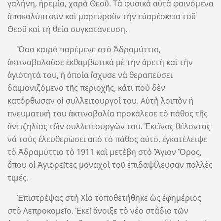
γαλήνη, ἠρεμία, χαρὰ Θεοῦ. Τὰ φυσικὰ αὐτὰ φαινόμενα
ἀποκαλύπτουν καὶ μαρτυροῦν τὴν εὐαρέσκεια τοῦ
Θεοῦ καὶ τὴ θεία συγκατάνευση.
Ὅσο καιρὸ παρέμενε στὸ Ἀδραμύττιο,
ἀκτινοβολοῦσε ἐκθαμβωτικὰ μὲ τὴν ἀρετὴ καὶ τὴν
ἁγιότητά του, ἡ ὁποία ἴσχυσε νὰ θεραπεύσει
δαιμονιζόμενο τῆς περιοχῆς, κάτι ποὺ δὲν
κατόρθωσαν οἱ συλλειτουργοί του. Αὐτὴ λοιπὸν ἡ
πνευματική του ἀκτινοβολία προκάλεσε τὸ πάθος τῆς
ἀντιζηλίας τῶν συλλειτουργῶν του. Ἐκεῖνος θέλοντας
νὰ τοὺς ἐλευθερώσει ἀπὸ τὸ πάθος αὐτό, ἐγκατέλειψε
τὸ Ἀδραμύττιο τὸ 1911 καὶ μετέβη στὸ Ἅγιον Ὄρος,
ὅπου οἱ Ἁγιορεῖτες μοναχοὶ τοῦ ἐπιδαψίλευσαν πολλὲς
τιμές.
Ἐπιστρέψας στὴ Χίο τοποθετήθηκε ὡς ἐφημέριος
στὸ Λεπροκομεῖο. Ἐκεῖ ἄνοιξε τὸ νέο στάδιο τῶν