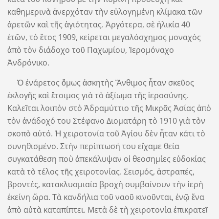
καθημερινὰ ἀνερχόταν τὴν εὐλογημένη κλίμακα τῶν
ἀρετῶν καὶ τῆς ἁγιότητας. Ἀργότερα, σὲ ἡλικία 40
ἐτῶν, τὸ ἔτος 1909, κείρεται μεγαλόσχημος μοναχὸς
ἀπὸ τὸν διάδοχο τοῦ Παχωμίου, Ἱερομόναχο
Ἀνδρόνικο.
Ὁ ἐνάρετος ὅμως ἀσκητὴς Ἄνθιμος ἦταν σκεῦος
ἐκλογῆς καὶ ἕτοιμος γιὰ τὸ ἀξίωμα τῆς ἱεροσύνης.
Καλεῖται λοιπὸν στὸ Ἀδραμύττιο τῆς Μικρᾶς Ἀσίας ἀπὸ
τὸν ἀνάδοχό του Στέφανο Διοματάρη τὸ 1910 γιὰ τὸν
σκοπὸ αὐτό. Ἡ χειροτονία τοῦ Ἁγίου δὲν ἦταν κάτι τὸ
συνηθισμένο. Στὴν περίπτωσή του εἴχαμε θεία
συγκατάθεση ποὺ ἀπεκάλυψαν οἱ θεοσημίες εὐδοκίας
κατὰ τὸ τέλος τῆς χειροτονίας. Σεισμός, ἀστραπές,
βροντές, κατακλυσμιαία βροχὴ συμβαίνουν τὴν ἱερὴ
ἐκείνη ὥρα. Τὰ κανδήλια τοῦ ναοῦ κινοῦνται, ἐνῷ ἕνα
ἀπὸ αὐτὰ καταπίπτει. Μετὰ δὲ τὴ χειροτονία ἐπικρατεῖ