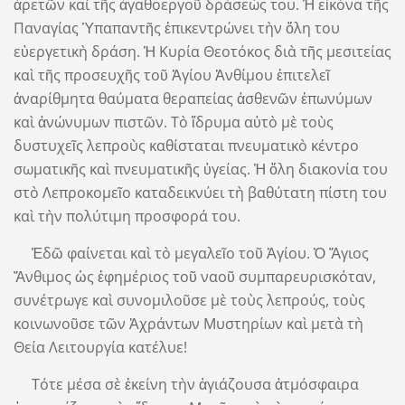
ἀρετῶν καὶ τῆς ἀγαθοεργοῦ δράσεώς του. Ἡ εἰκόνα τῆς
Παναγίας Ὑπαπαντῆς ἐπικεντρώνει τὴν ὅλη του
εὐεργετικὴ δράση. Ἡ Κυρία Θεοτόκος διὰ τῆς μεσιτείας
καὶ τῆς προσευχῆς τοῦ Ἁγίου Ἀνθίμου ἐπιτελεῖ
ἀναρίθμητα θαύματα θεραπείας ἀσθενῶν ἐπωνύμων
καὶ ἀνώνυμων πιστῶν. Τὸ ἵδρυμα αὐτὸ μὲ τοὺς
δυστυχεῖς λεπροὺς καθίσταται πνευματικὸ κέντρο
σωματικῆς καὶ πνευματικῆς ὑγείας. Ἡ ὅλη διακονία του
στὸ Λεπροκομεῖο καταδεικνύει τὴ βαθύτατη πίστη του
καὶ τὴν πολύτιμη προσφορά του.
Ἐδῶ φαίνεται καὶ τὸ μεγαλεῖο τοῦ Ἁγίου. Ὁ Ἅγιος
Ἄνθιμος ὡς ἐφημέριος τοῦ ναοῦ συμπαρευρισκόταν,
συνέτρωγε καὶ συνομιλοῦσε μὲ τοὺς λεπρούς, τοὺς
κοινωνοῦσε τῶν Ἀχράντων Μυστηρίων καὶ μετὰ τὴ
Θεία Λειτουργία κατέλυε!
Τότε μέσα σὲ ἐκείνη τὴν ἁγιάζουσα ἀτμόσφαιρα