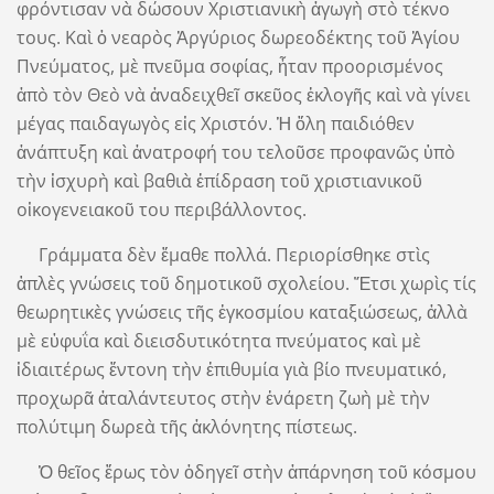
φρόντισαν νὰ δώσουν Χριστιανικὴ ἀγωγὴ στὸ τέκνο
τους. Καὶ ὁ νεαρὸς Ἀργύριος δωρεοδέκτης τοῦ Ἁγίου
Πνεύματος, μὲ πνεῦμα σοφίας, ἦταν προορισμένος
ἀπὸ τὸν Θεὸ νὰ ἀναδειχθεῖ σκεῦος ἐκλογῆς καὶ νὰ γίνει
μέγας παιδαγωγὸς εἰς Χριστόν. Ἡ ὅλη παιδιόθεν
ἀνάπτυξη καὶ ἀνατροφή του τελοῦσε προφανῶς ὑπὸ
τὴν ἰσχυρὴ καὶ βαθιὰ ἐπίδραση τοῦ χριστιανικοῦ
οἰκογενειακοῦ του περιβάλλοντος.
Γράμματα δὲν ἔμαθε πολλά. Περιορίσθηκε στὶς
ἁπλὲς γνώσεις τοῦ δημοτικοῦ σχολείου. Ἔτσι χωρὶς τίς
θεωρητικὲς γνώσεις τῆς ἐγκοσμίου καταξιώσεως, ἀλλὰ
μὲ εὐφυΐα καὶ διεισδυτικότητα πνεύματος καὶ μὲ
ἰδιαιτέρως ἔντονη τὴν ἐπιθυμία γιὰ βίο πνευματικό,
προχωρᾶ ἀταλάντευτος στὴν ἐνάρετη ζωὴ μὲ τὴν
πολύτιμη δωρεὰ τῆς ἀκλόνητης πίστεως.
Ὁ θεῖος ἔρως τὸν ὁδηγεῖ στὴν ἀπάρνηση τοῦ κόσμου