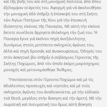
καὶ τῆς βοῆς του καὶ στὴ μοναχικὴ πολιτεία, ἀπὸ ὅπου
ἐξέλαμψαν οἱ ἀρετές του. Ἀφορμὴ γιὰ νὰ ἀκολουθήσει
τὴν μοναχικὴ ὁδὸ ὑπῆρξε ἡ ἐπίσκεψή του στὴ Σκήτη
τῶν Ἁγίων Πατέρων τῆς Χίου γιὰ τὴν ἐπισκευὴ
ἰδιόκτητης εἰκόνας τῆς Παναγίας. Μὲ αὐτὴ τὴν εἰκόνα
ἔκτοτε συνέδεσε ἄρρηκτα ὁλόκληρη τὴν ζωή του. Ἡ
Παναγία ἔγινε γιὰ ἐκεῖνον πηγὴ ἀνεξάντλητης
δυνάμεως στοὺς μετέπειτα σκληροὺς ἀγῶνες του,
ἀλλὰ καὶ πηγὴ δροσιᾶς καὶ ἀνακουφίσεως. Ὁδηγός του
στὸν ἀσκητικὸ βίο ὑπῆρξε ὁ σεβάσμιος Γέροντας τῆς
Σκήτης Παχώμιος, ἀπὸ τὸν ὁποῖο ἐκάρη μικρόσχημος
μοναχὸς καὶ μετονομάσθηκε Ἄνθιμος.
Ὑποτάσσεται στὸν Γέροντα Παχώμιο καὶ μὲ τὶς
ἀδιάλειπτες προσευχὲς καὶ νηστεῖες καὶ μὲ τοὺς
σκληροὺς ἀγῶνες του ἀναδεικνύεται, μὲ τὴν εὐδοκία
τοῦ Θεοῦ, μεγάλος στὴν ἄσκηση καὶ τὴν ἀρετή. Μὲ τὴν
σωματικὴ καὶ πνευματική του ὅμως αὐτὴ ἄσκηση