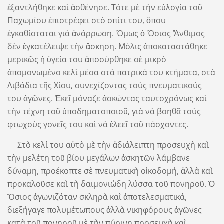
ἐξαντλήθηκε καὶ ἀσθένησε. Τότε μὲ τὴν εὐλογία τοῦ
Παχωμίου ἐπιστρέφει στὸ σπίτι του, ὅπου
ἐγκαθίσταται γιὰ ἀνάρρωση. Ὅμως ὁ Ὅσιος Ἄνθιμος
δὲν ἐγκατέλειψε τὴν ἄσκηση. Μόλις ἀποκαταστάθηκε
μερικῶς ἡ ὑγεία του ἀποσύρθηκε σὲ μικρὸ
ἀπομονωμένο κελὶ μέσα στὰ πατρικά του κτήματα, στὰ
Λιβάδια τῆς Χίου, συνεχίζοντας τοὺς πνευματικούς
του ἀγῶνες. Ἐκεῖ μόναζε ἀσκώντας ταυτοχρόνως καὶ
τὴν τέχνη τοῦ ὑποδηματοποιοῦ, γιὰ νὰ βοηθᾶ τοὺς
φτωχοὺς γονεῖς του καὶ νὰ ἐλεεῖ τοῦ πάσχοντες.
Στὸ κελί του αὐτὸ μὲ τὴν ἀδιάλειπτη προσευχὴ καὶ
τὴν μελέτη τοῦ βίου μεγάλων ἀσκητῶν λάμβανε
δύναμη, προέκοπτε σὲ πνευματικὴ οἰκοδομή, ἀλλὰ καὶ
προκαλοῦσε καὶ τὴ δαιμονιώδη λύσσα τοῦ πονηροῦ. Ὁ
Ὅσιος ἀγωνιζόταν σκληρὰ καὶ ἀποτελεσματικά,
διεξήγαγε πολυμέτωπους ἀλλὰ νικηφόρους ἀγῶνες
κατὰ τοῦ πονηροῦ μὲ τὴν πύρινη προσευχὴ καὶ