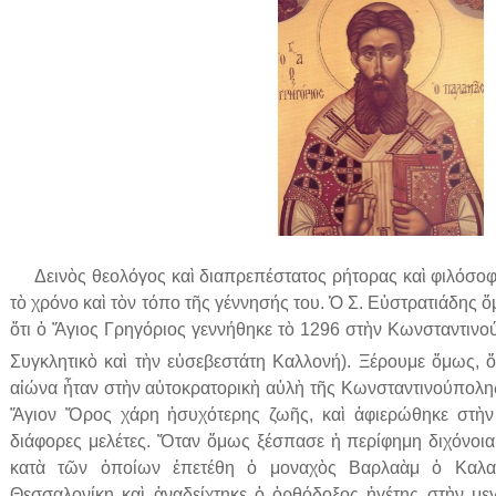
Δεινὸς θεολόγος καὶ διαπρεπέστατος ρήτορας καὶ φιλόσοφο
τὸ χρόνο καὶ τὸν τόπο τῆς γέννησής του. Ὁ Σ. Εὐστρατιάδης ὅ
ὅτι ὁ Ἅγιος Γρηγόριος γεννήθηκε τὸ 1296 στὴν Κωνσταντινο
Συγκλητικὸ καὶ τὴν εὐσεβεστάτη Καλλονή). Ξέρουμε ὅμως, ὅ
αἰώνα ἦταν στὴν αὐτοκρατορικὴ αὐλὴ τῆς Κωνσταντινούπολη
Ἅγιον Ὄρος χάρη ἡσυχότερης ζωῆς, καὶ ἀφιερώθηκε στὴν 
διάφορες μελέτες. Ὅταν ὅμως ξέσπασε ἡ περίφημη διχόνοια 
κατὰ τῶν ὁποίων ἐπετέθη ὁ μοναχὸς Βαρλαὰμ ὁ Καλαβ
Θεσσαλονίκη καὶ ἀναδείχτηκε ὁ ὀρθόδοξος ἡγέτης στὴν μεγ