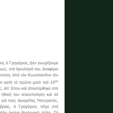
ς ὁ Γρηγόριος. Δὲν γνωρίζουμε
μως, στὸ ἁγιολόγιό του, ἀναφέρει
ύπολη, ἀπὸ τὸν Κωνσταντῖνο τὸν
ου
τι κατὰ τὸ πρῶτο μισό τοῦ 14
ς, ἀπ' ὅπου καὶ ἀποσύρθηκε στὸ
ἠθική του τελειοποίηση καὶ σὲ
γιὰ τοὺς ἁγιορεῖτες Ἡσυχαστές,
ρίας, ὁ Γρηγόριος πῆγε στὴ
άλη ἐκείνη θεολογικὴ πάλη. Τὸ