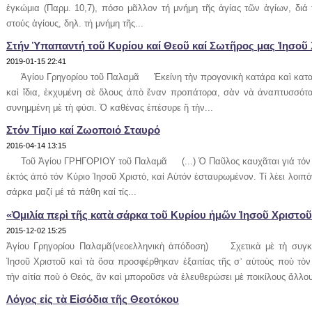
ἐγκώμια (Παρμ. 10,7), πόσο μᾶλλον τή μνήμη τῆς ἁγίας τῶν ἁγίων, διά 
στούς ἁγίους, δηλ. τή μνήμη τῆς...
ου
Στήν Ὑπαπαντή τοῦ Κυρίου καί Θεοῦ καί Σωτῆρος μας Ἰησοῦ
2019-01-15 22:41
Ἁγίου Γρηγορίου τοῦ Παλαμᾶ Ἐκείνη τὴν προγονικὴ κατάρα καὶ καταδίκ
ου
καὶ ἴδια, ἐκχυμένη σὲ ὅλους ἀπὸ ἕναν προπάτορα, σὰν νὰ ἀναπτυσσότα
συνημμένη μὲ τὴ φύσι. Ὁ καθένας ἐπέσυρε ἢ τὴν...
Στόν Τίμιο καί Ζωοποιό Σταυρό
2016-04-14 13:15
Τοῦ Ἁγίου ΓΡΗΓΟΡΙΟΥ τοῦ Παλαμᾶ (...) Ὁ Παῦλος καυχᾶται γιά τόν Σταυ
ἐκτός ἀπό τόν Κύριο Ἰησοῦ Χριστό, καί Αὐτόν ἐσταυρωμένον. Τί λέει λοιπ
ωφ
σάρκα μαζί μέ τά πάθη καί τίς...
«Ὁμιλία περὶ τῆς κατὰ σάρκα τοῦ Κυρίου ἡμῶν Ἰησοῦ Χριστοῦ
2015-12-02 15:25
Ἁγίου Γρηγορίου Παλαμᾶ(νεοελληνικὴ ἀπόδοση) Σχετικὰ μὲ τὴ συγκ
Ἰησοῦ Χριστοῦ καὶ τὰ ὅσα προσφέρθηκαν ἐξαιτίας τῆς σ᾿ αὐτοὺς ποὺ τὸν
τὴν αἰτία ποὺ ὁ Θεός, ἂν καὶ μποροῦσε νὰ ἐλευθερώσει μὲ ποικίλους ἄλλου
Λόγος εἰς τὰ Εἰσόδια τῆς Θεοτόκου