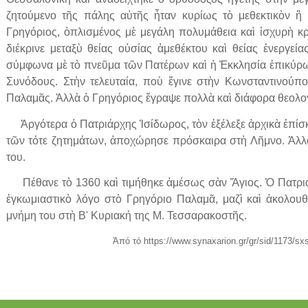
ζητούμενο τῆς πάλης αὐτῆς ἦταν κυρίως τὸ μεθεκτικὸν ἢ 
Γρηγόριος, ὁπλισμένος μὲ μεγάλη πολυμάθεια καὶ ἰσχυρὴ κρ
διέκρινε μεταξὺ θείας οὐσίας ἀμεθέκτου καὶ θείας ἐνεργεία
σύμφωνα μὲ τὸ πνεῦμα τῶν Πατέρων καὶ ἡ Ἐκκλησία ἐπικύρωσ
Συνόδους. Στὴν τελευταία, ποὺ ἔγινε στὴν Κωνσταντινούπο
Παλαμᾶς. Ἀλλὰ ὁ Γρηγόριος ἔγραψε πολλὰ καὶ διάφορα θεολογ
Ἀργότερα ὁ Πατριάρχης Ἰσίδωρος, τὸν ἐξέλεξε ἀρχικὰ ἐπί
τῶν τότε ζητημάτων, ἀποχώρησε πρόσκαιρα στὴ Λῆμνο. Ἀλλὰ
του.
Πέθανε τὸ 1360 καὶ τιμήθηκε ἀμέσως σὰν Ἅγιος. Ὁ Πατριά
ἐγκωμιαστικὸ λόγο στὸ Γρηγόριο Παλαμᾶ, μαζὶ καὶ ἀκολουθί
μνήμη του στὴ Β' Κυριακή της Μ. Τεσσαρακοστῆς.
Ἀπό τό https://www.synaxarion.gr/gr/sid/1173/sxs