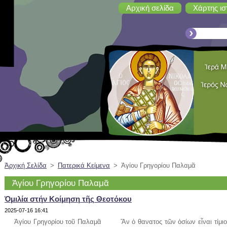
Αρχική σελίδα
Χάρτης ισ
Ἀρχική Σελίδα
>
Πατερικά Κείμενα
>
Ἁγίου Γρηγορίου Παλαμᾶ
Ἁγίου Γρηγορίου Παλαμᾶ
Ὁμιλία στήν Κοίμηση τῆς Θεοτόκου
2025-07-16 16:41
Ἁγίου Γρηγορίου τοῦ Παλαμᾶ Ἄν ὁ θανατος τῶν ὁσίων εἶναι τίμιος κ