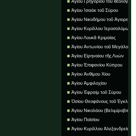
Ἁγίου Γρηγορίου τοῦ θεολόγου
Ἁγίου Ἰσαάκ τοῦ Σύρου
Ἁγίου Νικοδήμου τοῦ Ἁγιορείτου
Ἁγίου Κυρίλλου Ἱεροσολύμων
Ἁγίου Λουκᾶ Κριμαίας
Ἁγίου Ἀντωνίου τοῦ Μεγάλου
Ἁγίου Εἰρηναίου τῆς Λυών
Ἁγίου Ἐπιφανίου Κύπρου
Ἁγίου Ἀνθίμου Χίου
Ἁγίου Ἀμφιλοχίου
Ἁγίου Ἐφραίμ τοῦ Σύρου
Ὁσίου Θεοφάνους τοῦ Ἐγκλείστ
Ἁγίου Νικολάου (Βελιμίροβιτς)
Ἐπισκόπου Ἀχρίδος καί Ζίτσης
Ἁγίου Παϊσίου
Ἁγίου Κυρίλλου Ἀλεξανδρείας