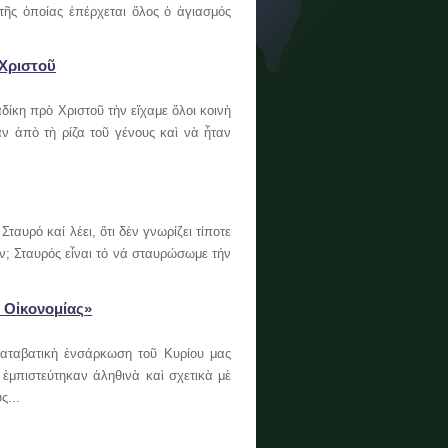
τῆς ὁποίας ἐπέρχεται ὅλος ὁ ἁγιασμός
 Χριστοῦ
η πρὸ Χριστοῦ τὴν εἴχαμε ὅλοι κοινὴ
ν ἀπὸ τὴ ρίζα τοῦ γένους καὶ νὰ ἦταν
ρό καί λέει, ὅτι δέν γνωρίζει τίποτε
όν; Σταυρός εἶναι τό νά σταυρώσωμε τήν
 Οἰκονομίας»
αταβατικὴ ἐνσάρκωση τοῦ Κυρίου μας
 ἐμπιστεύτηκαν ἀληθινὰ καὶ σχετικὰ μὲ
ς...