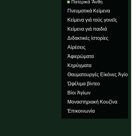
Πατερικά Ἄνθη
Πνευματικά Κείμενα
Κείμενα γιά τούς γονεῖς
Κείμενα γιά παιδιά
Διδακτικές ἱστορίες
Αἱρέσεις
Ἀφιερώματα
Κηρύγματα
Θαυματουργές Εἰκόνες Ἁγίου
Ὅρους
Ὠφέλιμα βίντεο
Βίοι Ἁγίων
Μοναστηριακή Κουζίνα
Ἐπικοινωνία