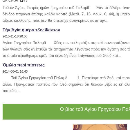
2015-11-21 14:17
Τοῦ ἐν Ἁγίοις Πατρὸς ἡμῶν Γρηγορίου τοῦ Παλαμᾶ Ἐὰν τὸ δένδρο ἀναγν
δένδρο παράγει ἐπίσης καλὸν καρπὸ (Ματθ. 7, 16. Λουκ. 6, 44), ἡ μητέρ
ἀΐδιας καλλονῆς, πῶς δὲν θὰ ὑπερεῖχε ἀσυγκρίτως κατὰ τὴν...
Tήν Ἁγία ἡμέρα τῶν Φώτων
2015-11-18 20:58
Ἁγίου Γρηγορίου Παλαμᾶ Χθὲς συνεκκλησιάζοντας καὶ συνεορτάζοντας
τῶν Φώτων σᾶς ἀνέπτυξα τὰ ἀπαραίτητα λέγοντας πρὸς τὴν ἀγάπη σας τὰ 
τὸ ὁποῖο ἀξιωθήκαμε ἐμεῖς· ὅτι δηλαδὴ εἶναι ἐπίγνωσις τοῦ Θεοῦ καὶ...
Ὁμιλία περί πίστεως
2014-08-01 16:43
Τοῦ Ἁγίου Γρηγορίου τοῦ Παλαμᾶ 1. Πιστεύομε στό Θεό, καί πιστεύο
ἄλλο. Πραγματικά πιστεύω τόν Θεό σημαίνει ὅτι θεωρῶ βέβαιες κι' ἀλ
πιστεύω...
ου
Ὁ βίος τοῦ Ἁγίου Γρηγορίου Π