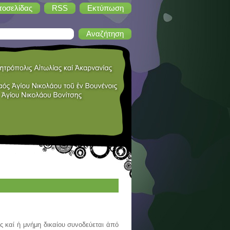
τοσελίδας
RSS
Εκτύπωση
αί ἡ μνήμη δικαίου συνοδεύεται ἀπό