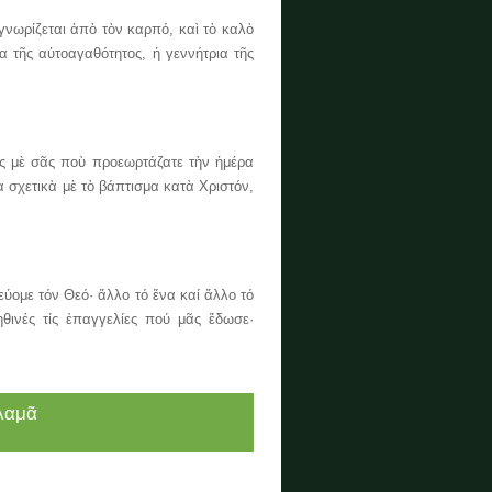
ωρίζεται ἀπὸ τὸν καρπό, καὶ τὸ καλὸ
α τῆς αὐτοαγαθότητος, ἡ γεννήτρια τῆς
 μὲ σᾶς ποὺ προεωρτάζατε τὴν ἡμέρα
σχετικὰ μὲ τὸ βάπτισμα κατὰ Χριστόν,
με τόν Θεό· ἄλλο τό ἕνα καί ἄλλο τό
ηθινές τίς ἐπαγγελίες πού μᾶς ἔδωσε·
αλαμᾶ