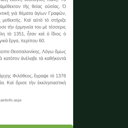
ἀμέθεκτον τῆς θείας οὐσίας. Ὁ
ιτικὴ γιὰ θέματα ἁγίων Γραφῶν,
ς μεθεκτής. Καὶ αὐτὸ τὸ στήριξε
ε τὴν ἑρμηνεία του μὲ τέσσερις
λη τὸ 1351, ἦταν καὶ ὁ ἴδιος ὁ
ικὰ ἔργα, περίπου 60.
σκοπο Θεσσαλονίκης. Λόγω ὅμως
 κατόπιν ἀνέλαβε τὰ καθήκοντά
ρχης Φιλόθεος, ἔγραψε τὸ 1376
α. Καὶ ὅρισε τὴν ἐκκλησιαστικὴ
aintinfo.aspx