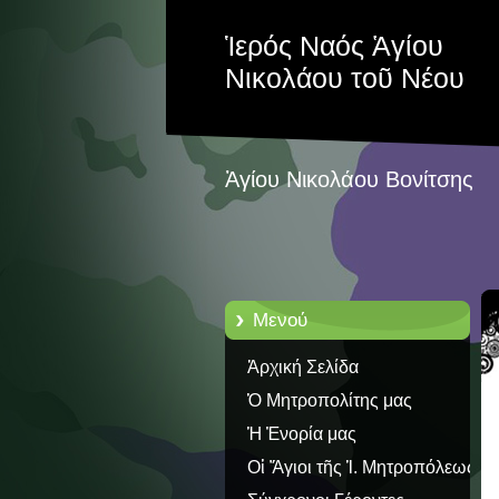
Ἱερός Ναός Ἁγίου
Νικολάου τοῦ Νέου
Ἁγίου Νικολάου Βονίτσης
Μενού
Ἀρχική Σελίδα
Ὁ Μητροπολίτης μας
Ἡ Ἐνορία μας
Οἱ Ἅγιοι τῆς Ἱ. Μητροπόλεως