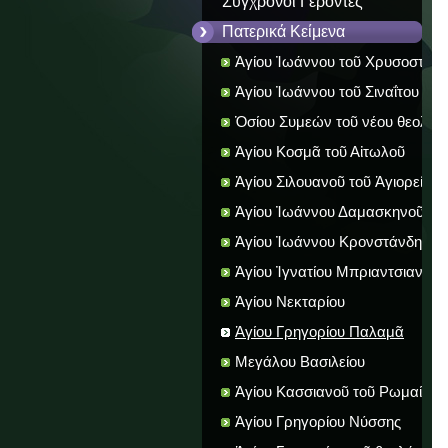
Σύγχρονοι Γέροντες
Πατερικά Κείμενα
Ἁγίου Ἰωάννου τοῦ Χρυσοστόμ
Ἁγίου Ἰωάννου τοῦ Σιναΐτου
Ὁσίου Συμεών τοῦ νέου θεολόγ
Ἁγίου Κοσμᾶ τοῦ Αἰτωλοῦ
Ἁγίου Σιλουανοῦ τοῦ Ἁγιορείτου
Ἁγίου Ἰωάννου Δαμασκηνοῦ
Ἁγίου Ἰωάννου Κρονστάνδης
Ἁγίου Ἰγνατίου Μπριαντσιανίν
Ἁγίου Νεκταρίου
Ἁγίου Γρηγορίου Παλαμᾶ
Μεγάλου Βασιλείου
Ἁγίου Κασσιανοῦ τοῦ Ρωμαίου
Ἁγίου Γρηγορίου Νύσσης