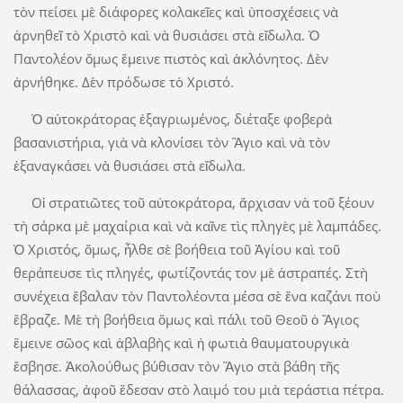
τὸν πείσει μὲ διάφορες κολακεῖες καὶ ὑποσχέσεις νὰ
ἀρνηθεῖ τὸ Χριστὸ καὶ νὰ θυσιάσει στὰ εἴδωλα. Ὁ
Παντολέον ὅμως ἔμεινε πιστὸς καὶ ἀκλόνητος. Δὲν
ἀρνήθηκε. Δὲν πρόδωσε τὸ Χριστό.
Ὁ αὐτοκράτορας ἐξαγριωμένος, διέταξε φοβερὰ
βασανιστήρια, γιὰ νὰ κλονίσει τὸν Ἅγιο καὶ νὰ τὸν
ἐξαναγκάσει νὰ θυσιάσει στὰ εἴδωλα.
Οἱ στρατιῶτες τοῦ αὐτοκράτορα, ἄρχισαν νὰ τοῦ ξέουν
τὴ σάρκα μὲ μαχαίρια καὶ νὰ καῖνε τὶς πληγὲς μὲ λαμπάδες.
Ὁ Χριστός, ὅμως, ἦλθε σὲ βοήθεια τοῦ Ἁγίου καὶ τοῦ
θεράπευσε τὶς πληγές, φωτίζοντάς τον μὲ ἀστραπές. Στὴ
συνέχεια ἔβαλαν τὸν Παντολέοντα μέσα σὲ ἕνα καζάνι ποὺ
ἔβραζε. Μὲ τὴ βοήθεια ὅμως καὶ πάλι τοῦ Θεοῦ ὁ Ἅγιος
ἔμεινε σῶος καὶ ἀβλαβὴς καὶ ἡ φωτιὰ θαυματουργικὰ
ἔσβησε. Ἀκολούθως βύθισαν τὸν Ἅγιο στὰ βάθη τῆς
θάλασσας, ἀφοῦ ἔδεσαν στὸ λαιμό του μιὰ τεράστια πέτρα.