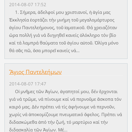
2014-08-07 17:52
1. Σήμερα, ἀδελφοί μου χριστιανοί, ἡ ἁγία μας
Ἐκκλησία ἑορτάζει τήν μνήμη τοῦ μεγαλομάρτυρος
ἁγίου Παντελεήμονος, τοῦ ἰαματικοῦ. Θά χρειαζόταν
ὥρα πολλή γιά νά διηγηθεῖ κανείς ὁλόκληρο τόν βίο
καί τά λαμπρά θαύματα τοῦ ἁγίου αὐτοῦ. Ὀλίγα μόνο
θά σᾶς πῶ, ὅσα μπορεῖ κανείς νά...
Ἅγιος Παντελεήμων
2014-08-07 17:47
Οἱ μνῆμες τῶν Ἁγίων, ἀγαπητοί μου, δέν ἔρχονται
γιά νά τρῶμε, νά πίνουμε καί νά περνοῦμε ἄσκοπα τόν
καιρό μας. Δέν πρέπει νά τίς ἀφήνουμε νά περνοῦν,
χωρίς νά ἀποκομίζουμε πνευματικό ὄφελος. Πρέπει νά
διδασκώμεθα ἀπό τήν ζωή, τό μαρτύριο καί τήν
διδασκαλία τῶν Ἁγίων. Μέ...