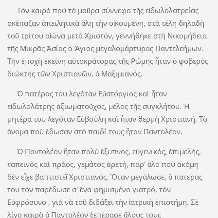
Τὸν καιρὸ ποὺ τὰ μαῦρα σύννεφα τῆς εἰδωλολατρείας
σκέπαζαν ἀπειλητικὰ ὅλη τὴν οἰκουμένη, στὰ τέλη δηλαδὴ
τοῦ τρίτου αἰώνα μετὰ Χριστόν, γεννήθηκε στὴ Νικομήδεια
τῆς Μικρᾶς Ἀσίας ὁ Ἅγιος μεγαλομάρτυρας Παντελεήμων.
Τὴν ἐποχὴ ἐκείνη αὐτοκράτορας τῆς Ρώμης ἦταν ὁ φοβερὸς
διώκτης τῶν Χριστιανῶν, ὁ Μαξιμιανός.
Ὁ πατέρας του λεγόταν Εὐστόργιος καὶ ἦταν
εἰδωλολάτρης ἀξιωματοῦχος, μέλος τῆς συγκλήτου. Ἡ
μητέρα του λεγόταν Εὐβούλη καὶ ἦταν θερμὴ Χριστιανή. Τὸ
ὄνομα ποὺ ἔδωσαν στὸ παιδί τους ἦταν Παντολέον.
Ὁ Παντολέον ἦταν πολὺ ἔξυπνος, εὐγενικός, ἐπιμελής,
ταπεινὸς καὶ πράος, γεμάτος ἀρετή, παρ' ὅλο ποὺ ἀκόμη
δὲν εἶχε βαπτιστεῖ Χριστιανός. Ὅταν μεγάλωσε, ὁ πατέρας
του τὸν παρέδωσε σ' ἕνα φημισμένο γιατρό, τὸν
Εὐφρόσυνο , γιὰ νὰ τοῦ διδάξει τὴν ἰατρικὴ ἐπιστήμη. Σὲ
λίγο καιρὸ ὁ Παντολέον ξεπέρασε ὅλους τους