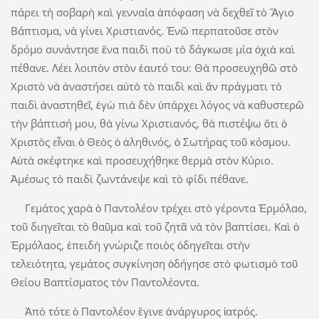
πάρει τὴ σοβαρὴ καὶ γενναία ἀπόφαση νὰ δεχθεῖ τὸ Ἅγιο
Βάπτισμα, νὰ γίνει Χριστιανός. Ἐνῶ περπατοῦσε στὸν
δρόμο συνάντησε ἕνα παιδὶ ποὺ τὸ δάγκωσε μία ὀχιὰ καὶ
πέθανε. Λέει λοιπὸν στὸν ἑαυτό του: Θὰ προσευχηθῶ στὸ
Χριστὸ νὰ ἀναστήσει αὐτὸ τὸ παιδὶ καὶ ἂν πράγματι τὸ
παιδὶ ἀναστηθεῖ, ἐγὼ πιὰ δὲν ὑπάρχει λόγος νὰ καθυστερῶ
τὴν βάπτισή μου, θὰ γίνω Χριστιανός, θὰ πιστέψω ὅτι ὁ
Χριστὸς εἶναι ὁ Θεὸς ὁ ἀληθινός, ὁ Σωτήρας τοῦ κόσμου.
Αὐτὰ σκέφτηκε καὶ προσευχήθηκε θερμὰ στὸν Κύριο.
Ἀμέσως τὸ παιδὶ ζωντάνεψε καὶ τὸ φίδι πέθανε.
Γεμάτος χαρὰ ὁ Παντολέον τρέχει στὸ γέροντα Ἐρμόλαο,
τοῦ διηγεῖται τὸ θαῦμα καὶ τοῦ ζητᾶ νὰ τὸν βαπτίσει. Καὶ ὁ
Ἐρμόλαος, ἐπειδὴ γνώριζε ποιὸς ὁδηγεῖται στὴν
τελειότητα, γεμάτος συγκίνηση ὁδήγησε στὸ φωτισμὸ τοῦ
Θείου Βαπτίσματος τὸν Παντολέοντα.
Ἀπὸ τότε ὁ Παντολέον ἔγινε ἀνάργυρος ἰατρός.