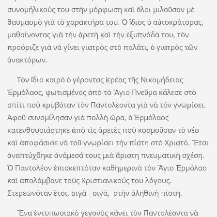
συνομήλικούς του στὴν μόρφωση καὶ ὅλοι μιλοῦσαν μὲ
θαυμασμὸ γιὰ τὸ χαρακτήρα του. Ὁ ἴδιος ὁ αὐτοκράτορας,
μαθαίνοντας γιὰ τὴν ἀρετὴ καὶ τὴν ἐξυπνάδα του, τὸν
προόριζε γιὰ νὰ γίνει γιατρὸς στὸ παλάτι, ὁ γιατρὸς τῶν
ἀνακτόρων.
Τὸν ἴδιο καιρὸ ὁ γέροντας ἱερέας τῆς Νικομήδειας
Ἐρμόλαος, φωτισμένος ἀπὸ τὸ Ἅγιο Πνεῦμα κάλεσε στὸ
σπίτι ποὺ κρυβόταν τὸν Παντολέοντα γιὰ νὰ τὸν γνωρίσει.
Ἀφοῦ συνομίλησαν γιὰ πολλὴ ὥρα, ὁ Ἐρμόλαος
κατενθουσιάστηκε ἀπὸ τὶς ἀρετὲς ποὺ κοσμοῦσαν τὸ νέο
καὶ ἀποφάσισε νὰ τοῦ γνωρίσει τὴν πίστη στὸ Χριστό. Ἔτσι
ἀναπτύχθηκε ἀνάμεσά τους μιὰ ἄριστη πνευματικὴ σχέση.
Ὁ Παντολέον ἐπισκεπτόταν καθημερινὰ τὸν Ἅγιο Ἐρμόλαο
καὶ ἀπολάμβανε τοὺς Χριστιανικούς του λόγους.
Στερεωνόταν ἔτσι, σιγὰ - σιγὰ, στὴν ἀληθινὴ πίστη.
Ἕνα ἐντυπωσιακὸ γεγονὸς κάνει τὸν Παντολέοντα νὰ