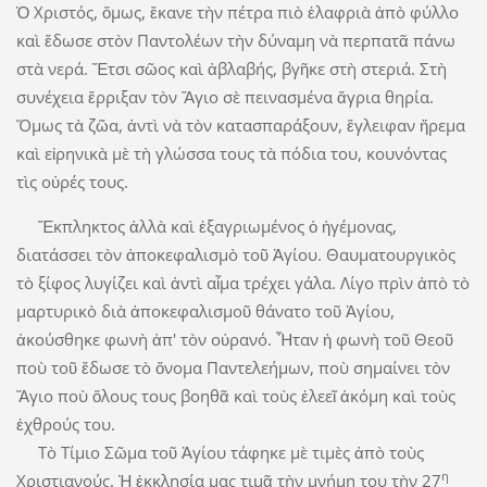
Ὁ Χριστός, ὅμως, ἔκανε τὴν πέτρα πιὸ ἐλαφριὰ ἀπὸ φύλλο
καὶ ἔδωσε στὸν Παντολέων τὴν δύναμη νὰ περπατᾶ πάνω
στὰ νερά. Ἔτσι σῶος καὶ ἀβλαβής, βγῆκε στὴ στεριά. Στὴ
συνέχεια ἔρριξαν τὸν Ἅγιο σὲ πεινασμένα ἄγρια θηρία.
Ὅμως τὰ ζῶα, ἀντὶ νὰ τὸν κατασπαράξουν, ἔγλειφαν ἤρεμα
καὶ εἰρηνικὰ μὲ τὴ γλώσσα τους τὰ πόδια του, κουνόντας
τὶς οὐρές τους.
Ἔκπληκτος ἀλλὰ καὶ ἐξαγριωμένος ὁ ἡγέμονας,
διατάσσει τὸν ἀποκεφαλισμὸ τοῦ Ἁγίου. Θαυματουργικὸς
τὸ ξίφος λυγίζει καὶ ἀντὶ αἷμα τρέχει γάλα. Λίγο πρὶν ἀπὸ τὸ
μαρτυρικὸ διὰ ἀποκεφαλισμοῦ θάνατο τοῦ Ἁγίου,
ἀκούσθηκε φωνὴ ἀπ' τὸν οὐρανό. Ἦταν ἡ φωνὴ τοῦ Θεοῦ
ποὺ τοῦ ἔδωσε τὸ ὄνομα Παντελεήμων, ποὺ σημαίνει τὸν
Ἅγιο ποὺ ὅλους τους βοηθᾶ καὶ τοὺς ἐλεεῖ ἀκόμη καὶ τοὺς
ἐχθρούς του.
Τὸ Τίμιο Σῶμα τοῦ Ἁγίου τάφηκε μὲ τιμὲς ἀπὸ τοὺς
η
Χριστιανούς. Ἡ ἐκκλησία μας τιμᾶ τὴν μνήμη του τὴν 27