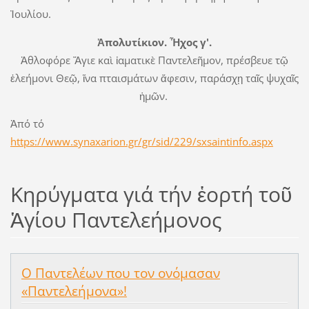
Ἰουλίου.
Ἀπολυτίκιον. Ἦχος γ'.
Ἀθλοφόρε Ἅγιε καὶ ἰαματικὲ Παντελεῆμον, πρέσβευε τῷ
ἐλεήμονι Θεῷ, ἵνα πταισμάτων ἄφεσιν, παράσχῃ ταῖς ψυχαῖς
ἡμῶν.
Ἀπό τό
https://www.synaxarion.gr/gr/sid/229/sxsaintinfo.aspx
Κηρύγματα γιά τήν ἑορτή τοῦ
Ἁγίου Παντελεήμονος
Ο Παντελέων που τον ονόμασαν
«Παντελεήμονα»!