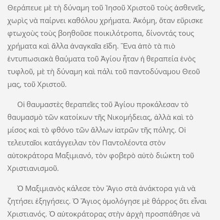
Θεράπευε μὲ τὴ δύναμη τοῦ Ἰησοῦ Χριστοῦ τοὺς ἀσθενεῖς,
χωρὶς νὰ παίρνει καθόλου χρήματα. Ἀκόμη, ὅταν εὕρισκε
φτωχοὺς τοὺς βοηθοῦσε ποικιλότροπα, δίνοντάς τους
χρήματα καὶ ἄλλα ἀναγκαῖα εἴδη. Ἕνα ἀπὸ τὰ πιὸ
ἐντυπωσιακὰ θαύματα τοῦ Ἁγίου ἦταν ἡ θεραπεία ἐνὸς
τυφλοῦ, μὲ τὴ δύναμη καὶ πάλι τοῦ παντοδύναμου Θεοῦ
μας, τοῦ Χριστοῦ.
Οἱ θαυμαστὲς θεραπεῖες τοῦ Ἁγίου προκάλεσαν τὸ
θαυμασμὸ τῶν κατοίκων τῆς Νικομήδειας, ἀλλὰ καὶ τὸ
μίσος καὶ τὸ φθόνο τῶν ἄλλων ἰατρῶν τῆς πόλης. Οἱ
τελευταῖοι κατάγγειλαν τὸν Παντολέοντα στὸν
αὐτοκράτορα Μαξιμιανό, τὸν φοβερὸ αὐτὸ διώκτη τοῦ
Χριστιανισμοῦ.
Ὁ Μαξιμιανὸς κάλεσε τὸν Ἅγιο στὰ ἀνάκτορα γιὰ νὰ
ζητήσει ἐξηγήσεις. Ὁ Ἅγιος ὁμολόγησε μὲ θάρρος ὅτι εἶναι
Χριστιανός. Ὁ αὐτοκράτορας στὴν ἀρχὴ προσπάθησε νὰ