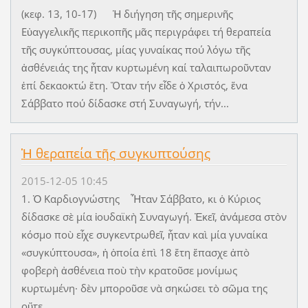
(κεφ. 13, 10-17) Ἡ διήγηση τῆς σημερινῆς
Εὐαγγελικῆς περικοπῆς μᾶς περιγράφει τή θεραπεία
τῆς συγκύπτουσας, μίας γυναίκας πού λόγω τῆς
ἀσθένειάς της ἦταν κυρτωμένη καί ταλαιπωροῦνταν
ἐπί δεκαοκτώ ἔτη. Ὅταν τήν εἶδε ὁ Χριστός, ἕνα
Σάββατο πού δίδασκε στή Συναγωγή, τήν...
Ἡ θεραπεία τῆς συγκυπτούσης
2015-12-05 10:45
1. Ὁ Καρδιογνώστης Ἦταν Σάββατο, κι ὁ Κύριος
δίδασκε σὲ μία ἰουδαϊκὴ Συναγωγή. Ἐκεῖ, ἀνάμεσα στὸν
κόσμο ποὺ εἶχε συγκεντρωθεῖ, ἦταν καὶ μία γυναίκα
«συγκύπτουσα», ἡ ὁποία ἐπὶ 18 ἔτη ἔπασχε ἀπὸ
φοβερὴ ἀσθένεια ποὺ τὴν κρατοῦσε μονίμως
κυρτωμένη· δὲν μποροῦσε νὰ σηκώσει τὸ σῶμα της
οὔτε...