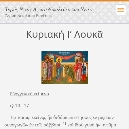
Ἱερός Ναός Ἁγίου Νικολάου τοῦ Νέου
Ἁγίου Νικολάου Βονίτσης
Κυριακή Ι’ Λουκᾶ
Εὐαγγελικό κείμενο
ιγ΄ 10 - 17
Τῷ καιρῷ ἐκείνῳ, ἦν διδάσκων ὁ Ἰησοῦς ἐν μιᾷ τῶν
11
συναγωγῶν ἐν τοῖς σάββασι.
καὶ ἰδοὺ γυνὴ ἦν πνεῦμα