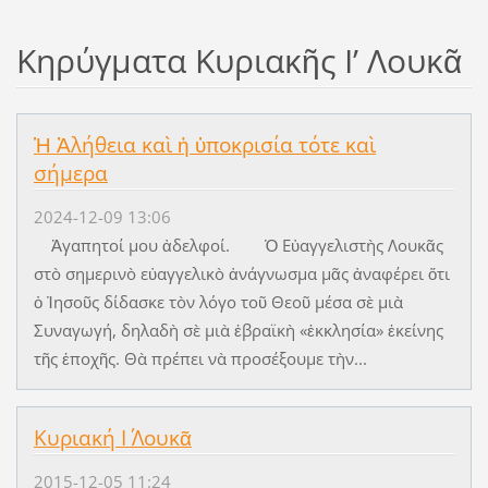
Κηρύγματα Κυριακῆς Ι’ Λουκᾶ
Ἡ Ἀλήθεια καὶ ἡ ὑποκρισία τότε καὶ
σήμερα
2024-12-09 13:06
Ἀγαπητοί μου ἀδελφοί. Ὁ Εὐαγγελιστὴς Λουκᾶς
στὸ σημερινὸ εὐαγγελικὸ ἀνάγνωσμα μᾶς ἀναφέρει ὅτι
ὁ Ἰησοῦς δίδασκε τὸν λόγο τοῦ Θεοῦ μέσα σὲ μιὰ
Συναγωγή, δηλαδὴ σὲ μιὰ ἑβραϊκὴ «ἐκκλησία» ἐκείνης
τῆς ἐποχῆς. Θὰ πρέπει νὰ προσέξουμε τὴν...
Κυριακή Ι΄ Λουκᾶ
2015-12-05 11:24