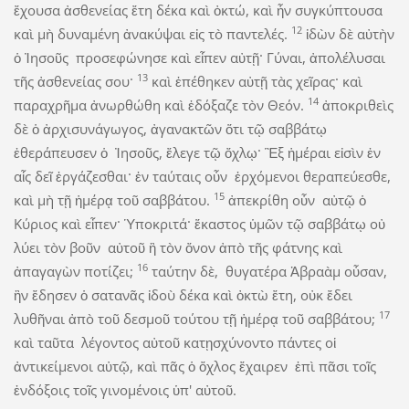
ἔχουσα ἀσθενείας ἔτη δέκα καὶ ὀκτώ, καὶ ἦν συγκύπτουσα
12
καὶ μὴ δυναμένη ἀνακύψαι εἰς τὸ παντελές.
ἰδὼν δὲ αὐτὴν
ὁ Ἰησοῦς προσεφώνησε καὶ εἶπεν αὐτῇ· Γύναι, ἀπολέλυσαι
13
τῆς ἀσθενείας σου·
καὶ ἐπέθηκεν αὐτῇ τὰς χεῖρας· καὶ
14
παραχρῆμα ἀνωρθώθη καὶ ἐδόξαζε τὸν Θεόν.
ἀποκριθεὶς
δὲ ὁ ἀρχισυνάγωγος, ἀγανακτῶν ὅτι τῷ σαββάτῳ
ἐθεράπευσεν ὁ Ἰησοῦς, ἔλεγε τῷ ὄχλῳ· Ἓξ ἡμέραι εἰσὶν ἐν
αἷς δεῖ ἐργάζεσθαι· ἐν ταύταις οὖν ἐρχόμενοι θεραπεύεσθε,
15
καὶ μὴ τῇ ἡμέρᾳ τοῦ σαββάτου.
ἀπεκρίθη οὖν αὐτῷ ὁ
Κύριος καὶ εἶπεν· Ὑποκριτά· ἕκαστος ὑμῶν τῷ σαββάτῳ οὐ
λύει τὸν βοῦν αὐτοῦ ἢ τὸν ὄνον ἀπὸ τῆς φάτνης καὶ
16
ἀπαγαγὼν ποτίζει;
ταύτην δὲ, θυγατέρα Ἀβραὰμ οὖσαν,
ἣν ἔδησεν ὁ σατανᾶς ἰδοὺ δέκα καὶ ὀκτὼ ἔτη, οὐκ ἔδει
17
λυθῆναι ἀπὸ τοῦ δεσμοῦ τούτου τῇ ἡμέρᾳ τοῦ σαββάτου;
καὶ ταῦτα λέγοντος αὐτοῦ κατῃσχύνοντο πάντες οἱ
ἀντικείμενοι αὐτῷ, καὶ πᾶς ὁ ὄχλος ἔχαιρεν ἐπὶ πᾶσι τοῖς
ἐνδόξοις τοῖς γινομένοις ὑπ' αὐτοῦ.