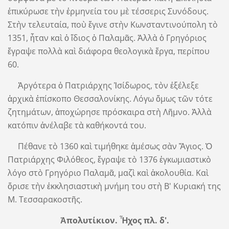
ἐπικύρωσε τὴν ἑρμηνεία του μὲ τέσσερις Συνόδους.
Στὴν τελευταία, ποὺ ἔγινε στὴν Κωνσταντινούπολη τὸ
1351, ἦταν καὶ ὁ ἴδιος ὁ Παλαμᾶς. Ἀλλὰ ὁ Γρηγόριος
ἔγραψε πολλὰ καὶ διάφορα θεολογικὰ ἔργα, περίπου
60.
Ἀργότερα ὁ Πατριάρχης Ἰσίδωρος, τὸν ἐξέλεξε
ἀρχικὰ ἐπίσκοπο Θεσσαλονίκης. Λόγω ὅμως τῶν τότε
ζητημάτων, ἀποχώρησε πρόσκαιρα στὴ Λῆμνο. Ἀλλὰ
κατόπιν ἀνέλαβε τὰ καθήκοντά του.
Πέθανε τὸ 1360 καὶ τιμήθηκε ἀμέσως σὰν Ἅγιος. Ὁ
Πατριάρχης Φιλόθεος, ἔγραψε τὸ 1376 ἐγκωμιαστικὸ
λόγο στὸ Γρηγόριο Παλαμᾶ, μαζὶ καὶ ἀκολουθία. Καὶ
ὅρισε τὴν ἐκκλησιαστικὴ μνήμη του στὴ Β' Κυριακή της
Μ. Τεσσαρακοστῆς.
Ἀπολυτίκιον. Ἦχος πλ. δ'.