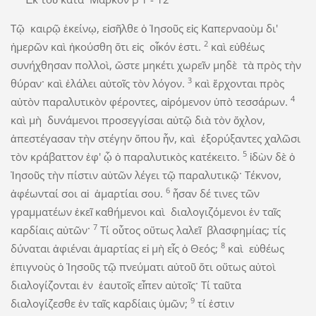
Τῷ καιρῷ ἐκείνῳ, εἰσῆλθε ὁ Ἰησοῦς εἰς Καπερναοὺμ δι'
2
ἡμερῶν καὶ ἠκούσθη ὅτι εἰς οἶκόν ἐστι.
καὶ εὐθέως
συνήχθησαν πολλοὶ, ὥστε μηκέτι χωρεῖν μηδὲ τὰ πρὸς τὴν
3
θύραν· καὶ ἐλάλει αὐτοῖς τὸν λόγον.
καὶ ἔρχονται πρὸς
4
αὐτὸν παραλυτικὸν φέροντες, αἰρόμενον ὑπὸ τεσσάρων.
καὶ μὴ δυνάμενοι προσεγγίσαι αὐτῷ διὰ τὸν ὄχλον,
ἀπεστέγασαν τὴν στέγην ὅπου ἦν, καὶ ἐξορύξαντες χαλῶσι
5
τὸν κράβαττον ἐφ' ᾧ ὁ παραλυτικὸς κατέκειτο.
ἰδὼν δὲ ὁ
Ἰησοῦς τὴν πίστιν αὐτῶν λέγει τῷ παραλυτικῷ· Τέκνον,
6
ἀφέωνταί σοι αἱ ἁμαρτίαι σου.
ἦσαν δέ τινες τῶν
γραμματέων ἐκεῖ καθήμενοι καὶ διαλογιζόμενοι ἐν ταῖς
7
καρδίαις αὐτῶν·
Τί οὗτος οὕτως λαλεῖ βλασφημίας; τίς
8
δύναται ἀφιέναι ἁμαρτίας εἰ μὴ εἷς ὁ Θεός;
καὶ εὐθέως
ἐπιγνοὺς ὁ Ἰησοῦς τῷ πνεύματι αὐτοῦ ὅτι οὕτως αὐτοὶ
διαλογίζονται ἐν ἑαυτοῖς εἶπεν αὐτοῖς· Τί ταῦτα
9
διαλογίζεσθε ἐν ταῖς καρδίαις ὑμῶν;
τί ἐστιν