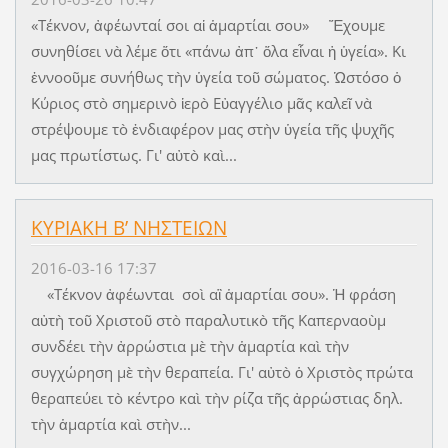
«Tέκνον, ἀφέωνταί σοι αἱ ἁμαρτίαι σου» Ἔχουμε
συνηθίσει νὰ λέμε ὅτι «πάνω ἀπ᾿ ὅλα εἶναι ἡ ὑγεία». Κι
ἐννοοῦμε συνήθως τὴν ὑγεία τοῦ σώματος. Ὡστόσο ὁ
Κύριος στὸ σημερινὸ ἱερὸ Εὐαγγέλιο μᾶς καλεῖ νὰ
στρέψουμε τὸ ἐνδιαφέρον μας στὴν ὑγεία τῆς ψυχῆς
μας πρωτίστως. Γι' αὐτὸ καὶ...
ΚΥΡΙΑΚΗ Β’ ΝΗΣΤΕΙΩΝ
2016-03-16 17:37
«Τέκνον ἀφέωνται σοὶ αἳ ἁμαρτίαι σου». Ἡ φράση
αὐτὴ τοῦ Χριστοῦ στὸ παραλυτικὸ τῆς Καπερναοὺμ
συνδέει τὴν ἀρρώστια μὲ τὴν ἁμαρτία καὶ τὴν
συγχώρηση μὲ τὴν θεραπεία. Γι' αὐτὸ ὁ Χριστὸς πρώτα
θεραπεύει τὸ κέντρο καὶ τὴν ρίζα τῆς ἀρρώστιας δηλ.
τὴν ἁμαρτία καὶ στὴν...