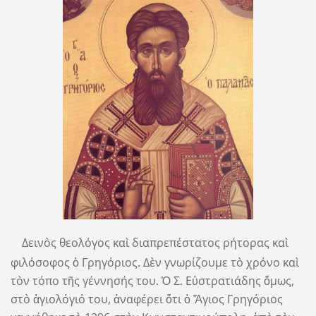
Δεινὸς θεολόγος καὶ διαπρεπέστατος ρήτορας καὶ
φιλόσοφος ὁ Γρηγόριος. Δὲν γνωρίζουμε τὸ χρόνο καὶ
τὸν τόπο τῆς γέννησής του. Ὁ Σ. Εὐστρατιάδης ὅμως,
στὸ ἁγιολόγιό του, ἀναφέρει ὅτι ὁ Ἅγιος Γρηγόριος