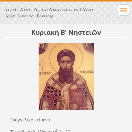
Ἱερός Ναός Ἁγίου Νικολάου τοῦ Νέου
Ἁγίου Νικολάου Βονίτσης
Κυριακή Β’ Νηστειῶν
Εὐαγγελικό κείμενο
Ἐκ τοῦ κατὰ Μάρκον β΄ 1 - 12