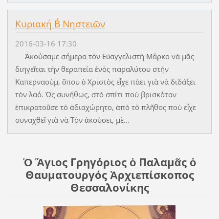
Κυριακή Β΄ Νηστειῶν
2016-03-16 17:30
Ἀκούσαμε σήμερα τὸν Εὐαγγελιστὴ Μάρκο νὰ μᾶς
διηγεῖται τὴν θεραπεία ἑνὸς παραλύτου στὴν
Καπερναούμ, ὅπου ὁ Χριστὸς εἶχε πάει γιὰ νὰ διδάξει
τὸν λαό. Ὡς συνήθως, στὸ σπίτι ποὺ βρισκόταν
ἐπικρατοῦσε τὸ ἀδιαχώρητο, ἀπὸ τὸ πλῆθος ποὺ εἶχε
συναχθεῖ γιὰ νὰ Τὸν ἀκούσει, μὲ...
Ὁ Ἅγιος Γρηγόριος ὁ Παλαμᾶς ὁ
Θαυματουργός Ἀρχιεπίσκοπος
Θεσσαλονίκης