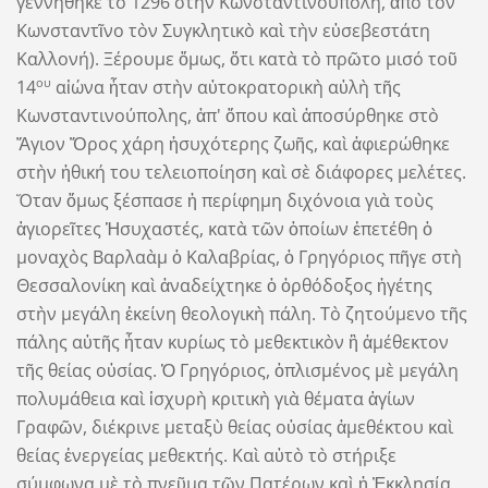
γεννήθηκε τὸ 1296 στὴν Κωνσταντινούπολη, ἀπὸ τὸν
Κωνσταντῖνο τὸν Συγκλητικὸ καὶ τὴν εὐσεβεστάτη
Καλλονή). Ξέρουμε ὅμως, ὅτι κατὰ τὸ πρῶτο μισό τοῦ
ου
14
αἰώνα ἦταν στὴν αὐτοκρατορικὴ αὐλὴ τῆς
Κωνσταντινούπολης, ἀπ' ὅπου καὶ ἀποσύρθηκε στὸ
Ἅγιον Ὄρος χάρη ἡσυχότερης ζωῆς, καὶ ἀφιερώθηκε
στὴν ἠθική του τελειοποίηση καὶ σὲ διάφορες μελέτες.
Ὅταν ὅμως ξέσπασε ἡ περίφημη διχόνοια γιὰ τοὺς
ἁγιορεῖτες Ἡσυχαστές, κατὰ τῶν ὁποίων ἐπετέθη ὁ
μοναχὸς Βαρλαὰμ ὁ Καλαβρίας, ὁ Γρηγόριος πῆγε στὴ
Θεσσαλονίκη καὶ ἀναδείχτηκε ὁ ὀρθόδοξος ἡγέτης
στὴν μεγάλη ἐκείνη θεολογικὴ πάλη. Τὸ ζητούμενο τῆς
πάλης αὐτῆς ἦταν κυρίως τὸ μεθεκτικὸν ἢ ἀμέθεκτον
τῆς θείας οὐσίας. Ὁ Γρηγόριος, ὁπλισμένος μὲ μεγάλη
πολυμάθεια καὶ ἰσχυρὴ κριτικὴ γιὰ θέματα ἁγίων
Γραφῶν, διέκρινε μεταξὺ θείας οὐσίας ἀμεθέκτου καὶ
θείας ἐνεργείας μεθεκτής. Καὶ αὐτὸ τὸ στήριξε
σύμφωνα μὲ τὸ πνεῦμα τῶν Πατέρων καὶ ἡ Ἐκκλησία