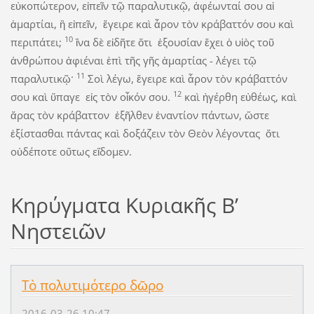
εὐκοπώτερον, εἰπεῖν τῷ παραλυτικῷ, ἀφέωνταί σου αἱ
ἁμαρτίαι, ἢ εἰπεῖν, ἔγειρε καὶ ἆρον τὸν κράβαττόν σου καὶ
10
περιπάτει;
ἵνα δὲ εἰδῆτε ὅτι ἐξουσίαν ἔχει ὁ υἱὸς τοῦ
ἀνθρώπου ἀφιέναι ἐπὶ τῆς γῆς ἁμαρτίας - λέγει τῷ
11
παραλυτικῷ·
Σοὶ λέγω, ἔγειρε καὶ ἆρον τὸν κράβαττόν
12
σου καὶ ὕπαγε εἰς τὸν οἶκόν σου.
καὶ ἠγέρθη εὐθέως, καὶ
ἄρας τὸν κράβαττον ἐξῆλθεν ἐναντίον πάντων, ὥστε
ἐξίστασθαι πάντας καὶ δοξάζειν τὸν Θεὸν λέγοντας ὅτι
οὐδέποτε οὕτως εἴδομεν.
Κηρύγματα Κυριακῆς Β’
Νηστειῶν
Τὸ πολυτιμότερο δῶρο
2016-03-26 10:47